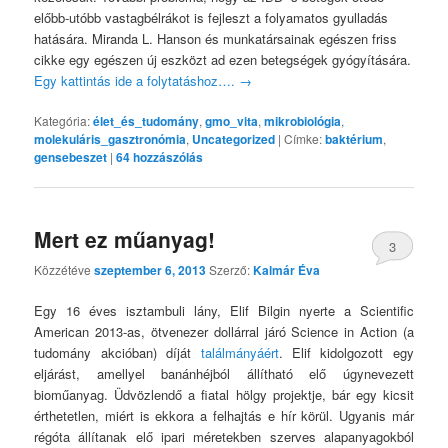
előbb-utóbb vastagbélrákot is fejleszt a folyamatos gyulladás
hatására. Miranda L. Hanson és munkatársainak egészen friss
cikke egy egészen új eszközt ad ezen betegségek gyógyítására.
Egy kattintás ide a folytatáshoz….
→
Kategória:
élet_és_tudomány
,
gmo_vita
,
mikrobiológia
,
molekuláris_gasztronómia
,
Uncategorized
|
Címke:
baktérium
,
gensebeszet
|
64
hozzászólás
Mert ez műanyag!
3
Közzétéve
szeptember 6, 2013
Szerző:
Kalmár Éva
Egy 16 éves isztambuli lány, Elif Bilgin nyerte a Scientific
American 2013-as, ötvenezer dollárral járó Science in Action (a
tudomány akcióban) díját
találmányáért
. Elif kidolgozott egy
eljárást, amellyel banánhéjból állítható elő úgynevezett
bioműanyag. Üdvözlendő a fiatal hölgy projektje, bár egy kicsit
érthetetlen, miért is ekkora a felhajtás e hír körül. Ugyanis már
régóta állítanak elő ipari méretekben szerves alapanyagokból