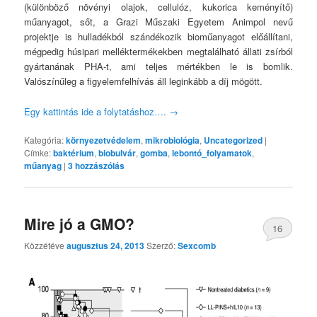
(különböző növényi olajok, cellulóz, kukorica keményítő)
műanyagot, sőt, a Grazi Műszaki Egyetem Animpol nevű
projektje is hulladékból szándékozik bioműanyagot előállítani,
mégpedig húsipari melléktermékekben megtalálható állati zsírból
gyártanának PHA-t, ami teljes mértékben le is bomlik.
Valószínűleg a figyelemfelhívás áll leginkább a díj mögött.
Egy kattintás ide a folytatáshoz….
→
Kategória:
környezetvédelem
,
mikrobiológia
,
Uncategorized
|
Címke:
baktérium
,
biobulvár
,
gomba
,
lebontó_folyamatok
,
műanyag
|
3
hozzászólás
Mire jó a GMO?
16
Közzétéve
augusztus 24, 2013
Szerző:
Sexcomb