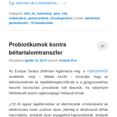
Egy kattintás ide a folytatáshoz….
→
Kategória:
élet_és_tudomány
,
gmo_vita
,
molekuláris_gasztronómia
,
Uncategorized
|
Címke:
baktérium
,
gensebeszet
|
16
hozzászólás
Probiotikumok kontra
30
béltartalomtranszfer
Közzétéve
április 15, 2013
Szerző:
Kalmár Éva
Az Európai Tanács 2006-ban fogalmazta meg a
1924/2006/EK
rendeletét, mely – többek között – kimondja, hogy az
élelmiszereknek és táplálékkiegészítőknek is a gyógyszerekhez
hasonló bizonyítási procedúrán kell átesniük, ha valamilyen
feltételezett pozitív egészségügyi hatással bírnak.
„
(13) Az egyes tagállamokban az élelmisze
rek címkézésekor és
reklámozása során számos olyan, jelenleg is
alkalmazott állítás
használatos,
amelyek olyan anyagokkal kapcsolatosak, amelyek