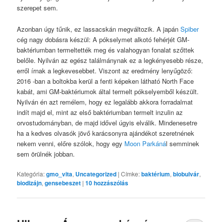
szerepet sem.
Azonban úgy tűnik, ez lassacskán megváltozik. A japán
Spiber
cég nagy dobásra készül: A pókselymet alkotó fehérjét GM-
baktériumban termeltették meg és valahogyan fonalat szőttek
belőle. Nyilván az egész találmánynak ez a legkényesebb része,
erről írnak a legkevesebbet. Viszont az eredmény lenyűgöző:
2016 -ban a boltokba kerül a fenti képeken látható North Face
kabát, ami GM-baktériumok által termelt pókselyemből készült.
Nyilván én azt remélem, hogy ez legalább akkora forradalmat
indít majd el, mint az első baktériumban termelt inzulin az
orvostudományban, de majd idővel úgyis elválik. Mindenesetre
ha a kedves olvasók jövő karácsonyra ajándékot szeretnének
nekem venni, előre szólok, hogy egy
Moon Parkáná
l semminek
sem örülnék jobban.
Kategória:
gmo_vita
,
Uncategorized
|
Címke:
baktérium
,
biobulvár
,
biodizájn
,
gensebeszet
|
10
hozzászólás