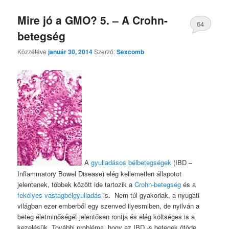
Mire jó a GMO? 5. – A Crohn-
64
betegség
Közzétéve
január 30, 2014
Szerző:
Sexcomb
A
gyulladásos bélbetegségek
(IBD –
Inflammatory Bowel Disease) elég kellemetlen állapotot
jelentenek, többek között ide tartozik a
Crohn-betegség
és a
fekélyes vastagbélgyulladás
is. Nem túl gyakoriak, a nyugati
világban ezer emberből egy szenved ilyesmiben, de nyilván a
beteg életminőségét jelentősen rontja és elég költséges is a
kezelésük. További probléma, hogy az IBD -s betegek ötöde