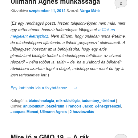
Ullmann Ágnes munkássága
2
Közzétéve
szeptember 11, 2014
Szerző:
Varga Máté
(
Ez egy rendhagyó poszt, hiszen tulajdonképpen nem más, mint
egy rettenetesen hosszú tudományos lábjegyzet
a Cink-en
megjelent életrajzhoz
. Nem állítom, hogy önállóan nincs értelme,
de mindenképpen ajánlanám a linkelt „anyaposzt” elolvasását. A
„lábjegyzet” hosszát az is befolyásolta, hogy egy erős
gimnáziumi biológia tudást mindenképpen feltételez az olvasó
részéről – néha többet is, talán – de, ha a „Háború és békénél”
rövidebbre akartam fogni a dolgot, másképp nem ment és így is
igen terjedelmes lett.
)
Egy kattintás ide a folytatáshoz….
→
Kategória:
biotechnológia
,
mikrobiológia
,
tudomány_történet
|
Címke:
antibiotikum
,
baktérium
,
Francois Jacob
,
génexpresszió
,
Jacques Monod
,
Ullmann Ágnes
|
2
hozzászólás
Mire jó a GMO 19. – A rák