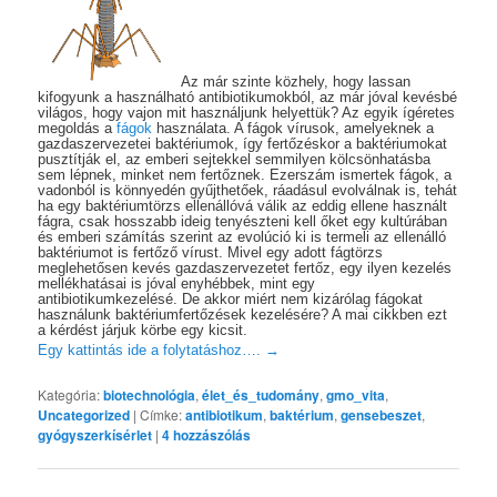
Az már szinte közhely, hogy lassan
kifogyunk a használható antibiotikumokból, az már jóval kevésbé
világos, hogy vajon mit használjunk helyettük? Az egyik ígéretes
megoldás a
fágok
használata. A fágok vírusok, amelyeknek a
gazdaszervezetei baktériumok, így fertőzéskor a baktériumokat
pusztítják el, az emberi sejtekkel semmilyen kölcsönhatásba
sem lépnek, minket nem fertőznek. Ezerszám ismertek fágok, a
vadonból is könnyedén gyűjthetőek, ráadásul evolválnak is, tehát
ha egy baktériumtörzs ellenállóvá válik az eddig ellene használt
fágra, csak hosszabb ideig tenyészteni kell őket egy kultúrában
és emberi számítás szerint az evolúció ki is termeli az ellenálló
baktériumot is fertőző vírust. Mivel egy adott fágtörzs
meglehetősen kevés gazdaszervezetet fertőz, egy ilyen kezelés
mellékhatásai is jóval enyhébbek, mint egy
antibiotikumkezelésé. De akkor miért nem kizárólag fágokat
használunk baktériumfertőzések kezelésére? A mai cikkben ezt
a kérdést járjuk körbe egy kicsit.
Egy kattintás ide a folytatáshoz….
→
Kategória:
biotechnológia
,
élet_és_tudomány
,
gmo_vita
,
Uncategorized
|
Címke:
antibiotikum
,
baktérium
,
gensebeszet
,
gyógyszerkísérlet
|
4
hozzászólás