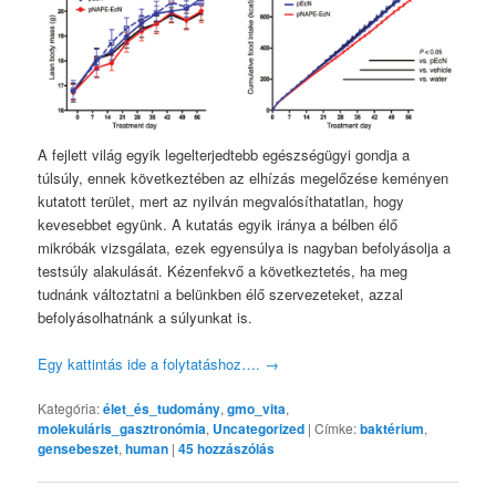
A fejlett világ egyik legelterjedtebb egészségügyi gondja a
túlsúly, ennek következtében az elhízás megelőzése keményen
kutatott terület, mert az nyilván megvalósíthatatlan, hogy
kevesebbet együnk. A kutatás egyik iránya a bélben élő
mikróbák vizsgálata, ezek egyensúlya is nagyban befolyásolja a
testsúly alakulását. Kézenfekvő a következtetés, ha meg
tudnánk változtatni a belünkben élő szervezeteket, azzal
befolyásolhatnánk a súlyunkat is.
Egy kattintás ide a folytatáshoz….
→
Kategória:
élet_és_tudomány
,
gmo_vita
,
molekuláris_gasztronómia
,
Uncategorized
|
Címke:
baktérium
,
gensebeszet
,
human
|
45
hozzászólás