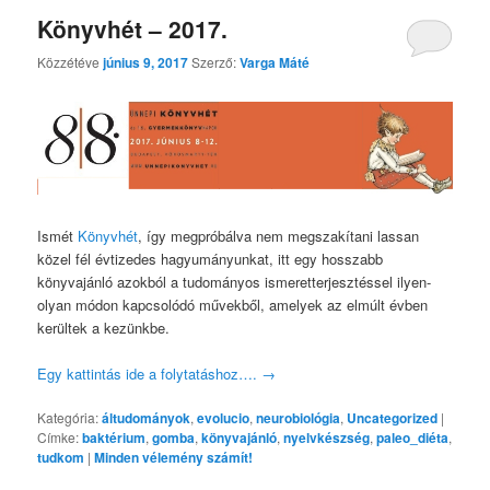
Könyvhét – 2017.
Közzétéve
június 9, 2017
Szerző:
Varga Máté
Ismét
Könyvhét
, így megpróbálva nem megszakítani lassan
közel fél évtizedes hagyumányunkat, itt egy hosszabb
könyvajánló azokból a tudományos ismeretterjesztéssel ilyen-
olyan módon kapcsolódó művekből, amelyek az elmúlt évben
kerültek a kezünkbe.
Egy kattintás ide a folytatáshoz….
→
Kategória:
áltudományok
,
evolucio
,
neurobiológia
,
Uncategorized
|
Címke:
baktérium
,
gomba
,
könyvajánló
,
nyelvkészség
,
paleo_diéta
,
tudkom
|
Minden vélemény számít!