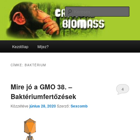
Tovább
Tovább
Majdnem minden, ami biológia
az
a
Kere
elsődleges
másodlagos
tartalomra
tartalomra
CriticalBiomass
Fő
Kezdőlap
Mijez?
menü
CÍMKE:
BAKTÉRIUM
Mire jó a GMO 38. –
4
Baktériumfertőzések
Közzétéve
június 28, 2020
Szerző:
Sexcomb