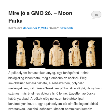
Mire jó a GMO 26. – Moon
10
Parka
Közzétéve
december 2, 2015
Szerző:
Sexcomb
A pókselyem fantasztikus anyag, egy fehérjefonál, tehát
biológiailag lebontható, mégis erősebb az acélnál. Elég
sokoldalúan felhasználható, a sebészetben, golyóálló
mellényekben, célzókészülékekben próbálták eddig ki, de nyilván
számos más értelmes dologra is jó lenne. Egyetlen aprócska
hátránya akad: A pókok elég nehezen tarthatóak ipari
körülmények között, így a pókselyem bár elméletileg sokoldalú
nyersanyag, igazából sohasem játszott semmilyen komoly