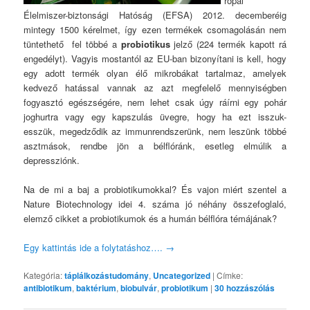
rópai
Élelmiszer-biztonsági Hatóság (EFSA) 2012. decemberéig
mintegy 1500 kérelmet, így ezen termékek csomagolásán nem
tüntethető fel többé a
probiotikus
jelző (224 termék kapott rá
engedélyt). Vagyis mostantól az EU-ban bizonyítani is kell, hogy
egy adott termék olyan élő mikrobákat tartalmaz, amelyek
kedvező hatással vannak az azt megfelelő mennyiségben
fogyasztó egészségére, nem lehet csak úgy ráírni egy pohár
joghurtra vagy egy kapszulás üvegre, hogy ha ezt isszuk-
esszük, megedződik az immunrendszerünk, nem leszünk többé
asztmások, rendbe jön a bélflóránk, esetleg elmúlik a
depressziónk.
Na de mi a baj a probiotikumokkal? És vajon miért szentel a
Nature Biotechnology idei 4. száma jó néhány összefoglaló,
elemző cikket a probiotikumok és a humán bélflóra témájának?
Egy kattintás ide a folytatáshoz….
→
Kategória:
táplálkozástudomány
,
Uncategorized
|
Címke:
antibiotikum
,
baktérium
,
biobulvár
,
probiotikum
|
30
hozzászólás