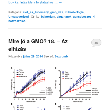
Egy kattintás ide a folytatáshoz….
→
Kategória:
élet_és_tudomány
,
gmo_vita
,
mikrobiológia
,
Uncategorized
|
Címke:
baktérium
,
daganatok
,
gensebeszet
|
4
hozzászólás
Mire jó a GMO? 18. – Az
45
elhízás
Közzétéve
július 29, 2014
Szerző:
Sexcomb