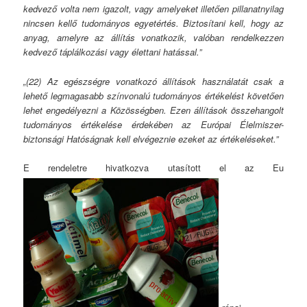
kedvező volta nem igazolt, vagy amelyeket illetően pillanatnyilag
nincsen kellő tudományos egyetértés. Biztosít
ani kell, hogy az
anyag, amelyre az állítás vonatkozik, valóban rendelkezzen
kedvező táplálkozási vagy élettani hatással.”
„(22) Az egészségre vonatkozó állítások használatát csak a
lehető legmagasabb színvonalú tudományos értékelést követően
lehet engedélyezni a Közösségben. Ezen állítások összehangolt
tudományos értékelése érdekében az Európai Élelmiszer-
biztonsági Hatóságnak kell elvégeznie ezeket az értékeléseket.
”
E rendeletre hivatkozva utasított el az Eu