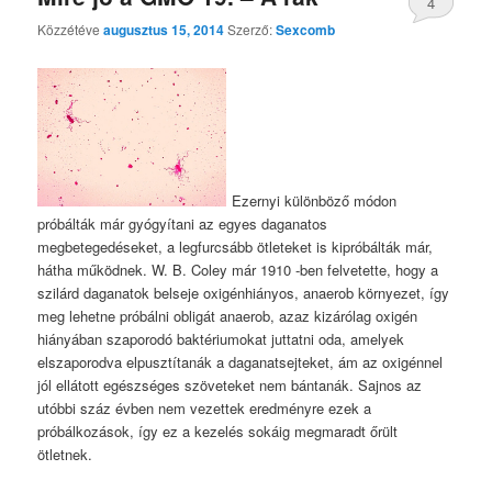
4
Közzétéve
augusztus 15, 2014
Szerző:
Sexcomb
Ezernyi különböző módon
próbálták már gyógyítani az egyes daganatos
megbetegedéseket, a legfurcsább ötleteket is kipróbálták már,
hátha működnek. W. B. Coley már 1910 -ben felvetette, hogy a
szilárd daganatok belseje oxigénhiányos, anaerob környezet, így
meg lehetne próbálni obligát anaerob, azaz kizárólag oxigén
hiányában szaporodó baktériumokat juttatni oda, amelyek
elszaporodva elpusztítanák a daganatsejteket, ám az oxigénnel
jól ellátott egészséges szöveteket nem bántanák. Sajnos az
utóbbi száz évben nem vezettek eredményre ezek a
próbálkozások, így ez a kezelés sokáig megmaradt őrült
ötletnek.