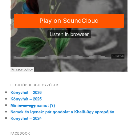
LEGUTÓBBI BEJEGYZÉSEK
Könyvhét – 2026
Könyvhét – 2025
Mini
mumegy
mamut (?)
Nemek és igenek: pár gondolat a Khelif-ügy apropóján
Könyvhét – 2024
FACEBOOK