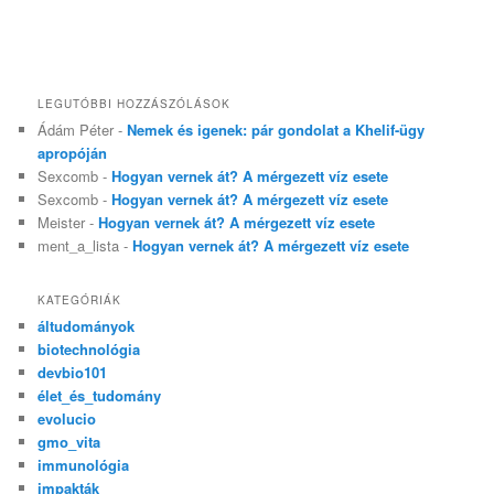
LEGUTÓBBI HOZZÁSZÓLÁSOK
Ádám Péter
-
Nemek és igenek: pár gondolat a Khelif-ügy
apropóján
Sexcomb
-
Hogyan vernek át? A mérgezett víz esete
Sexcomb
-
Hogyan vernek át? A mérgezett víz esete
Meister
-
Hogyan vernek át? A mérgezett víz esete
ment_a_lista
-
Hogyan vernek át? A mérgezett víz esete
KATEGÓRIÁK
áltudományok
biotechnológia
devbio101
élet_és_tudomány
evolucio
gmo_vita
immunológia
impakták