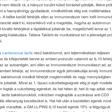
em létezik rá, a hiányzó inzulint külső forrásból pótolják, illetve pró
i a hasnyálmirigy gyulladását, mindkettőnek elég sok mellékhatása
. A bélbe kerülő fehérjék ellen az immunrendszer nem indít immunvál
anciát alakít ki, kézenfekvő volt a megoldás, hogyha az autoimmun
 kiváltó fehérjéket a táplálékkal juttatnák be, megelőzhető lenne az 1
ség kialakulása. Tatiana Takiishi és munkatársai ezt a jelenséget pr
i.
gy
Lactococcus lactis
nevű baktériumot, ami tejtermékekben teljesen
 és kifejeztették benne az emberi proinzulin valamint az IL-10 fehérj
 az az autoantigén, ami ellen az immunrendszer immunválaszt ad, az 
emberi fehérje, az immunrendszer egyik jelmolekulája amely immunt
 A baktériumok mindkét fehérjét megtermelték és nagy mennyiségben
 is juttatták. Mivel az 1. típusú cukorbetegségnek elég jó egér modellej
 fogták a cukorbeteg egereket, és hat héten át, heti öt nap adtak ne
. lactis
baktériumokból, miközben megkapták a szokásos anti-CD3
is ellenanyag kezelésüket is. Hat hét után a kezeletlen egerek mind
gek maradtak, a GM-LL-PINS-IL10 kezelt egerek 15% -a felgyógyult.