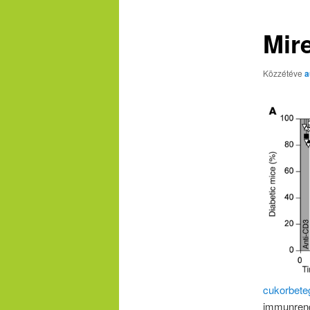
Mir
Közzétéve
a
cukorbet
immunrends