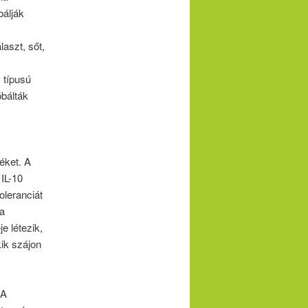
bálják
aszt, sőt,
. típusú
óbálták
éket. A
IL-10
oleranciát
 a
e létezik,
kik szájon
 A