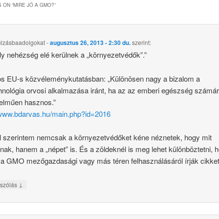
 ON “
MIRE JÓ A GMO?
”
úlzásbaadolgokat
-
augusztus 26, 2013 - 2:30 du.
szerint:
y nehézség elé kerülnek a „környezetvédők”.”
os EU-s közvéleménykutatásban: „Különösen nagy a bizalom a
hnológia orvosi alkalmazása iránt, ha az az emberi egészség számá
telműen hasznos.”
/www.bdarvas.hu/main.php?id=2016
 szerintem nemcsak a környezetvédőket kéne néznetek, hogy mit
nak, hanem a „népet” is. És a zöldeknél is meg lehet különböztetni, 
a GMO mezőgazdasági vagy más téren felhasználásáról írják cikket
↓
szólás