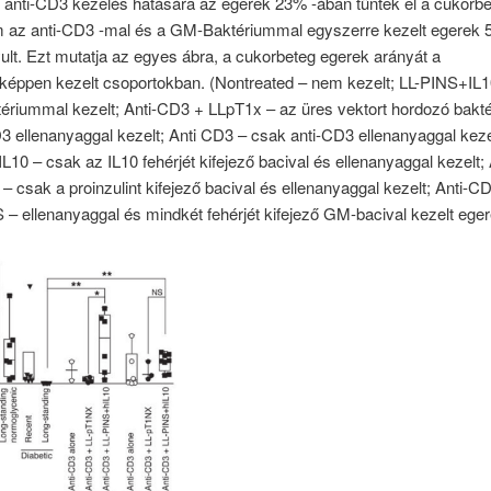
 anti-CD3 kezelés hatására az egerek 23% -ában tűntek el a cukorb
ám az anti-CD3 -mal és a GM-Baktériummal egyszerre kezelt egerek 
t. Ezt mutatja az egyes ábra, a cukorbeteg egerek arányát a
képpen kezelt csoportokban. (Nontreated – nem kezelt; LL-PINS+IL1
ériummal kezelt; Anti-CD3 + LLpT1x – az üres vektort hordozó bakt
3 ellenanyaggal kezelt; Anti CD3 – csak anti-CD3 ellenanyaggal kezel
L10 – csak az IL10 fehérjét kifejező bacival és ellenanyaggal kezelt;
– csak a proinzulint kifejező bacival és ellenanyaggal kezelt; Anti-CD
– ellenanyaggal és mindkét fehérjét kifejező GM-bacival kezelt eger