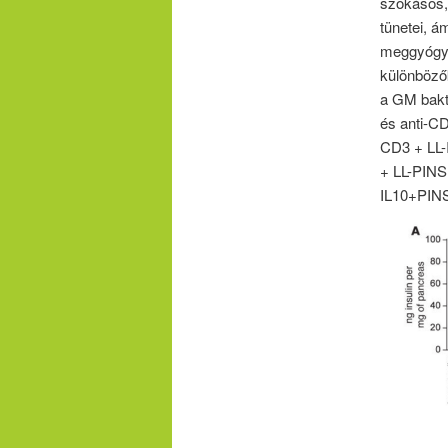
szokásos,
tünetei, 
meggyógyul
különböző
a GM bakt
és anti-CD
CD3 + LL-I
+ LL-PINS 
IL10+PINS 