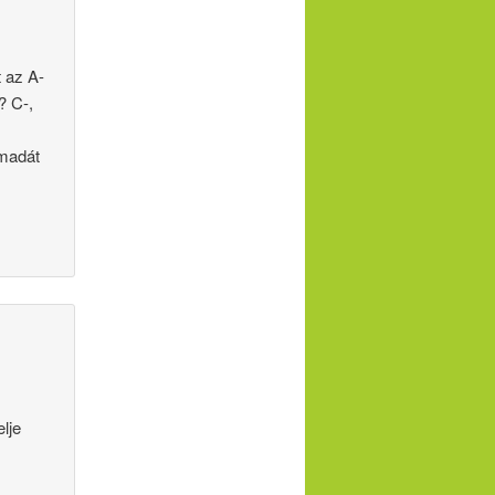
 az A-
? C-,
rmadát
lje