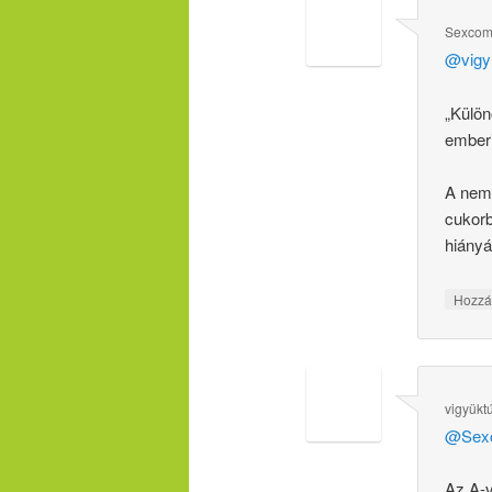
Sexco
@vigy
„Külön
ember
A nem
cukorb
hiányá
Hozzá
vigyükt
@Sex
Az A-v