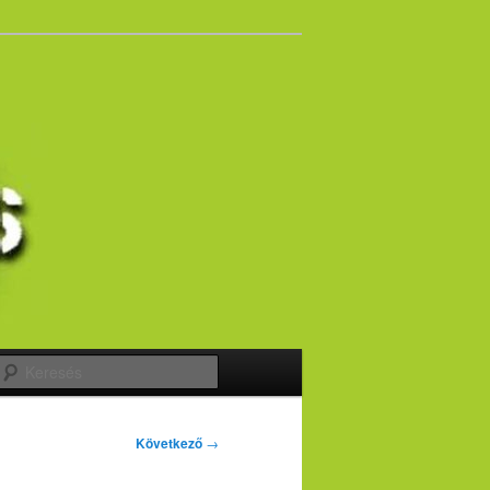
Keresés
Következő
→