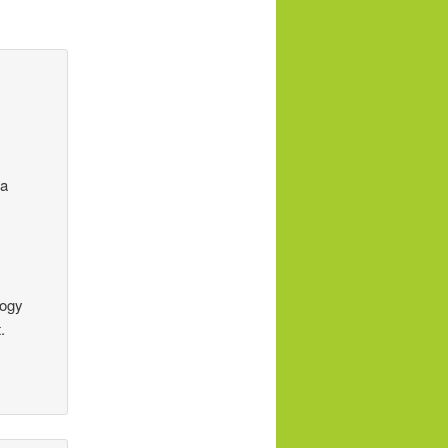
ra
hogy
.