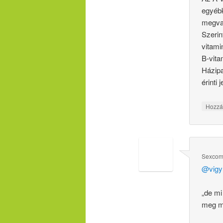
egyébk
megvak
Szerin
vitami
B-vita
Házipa
érinti 
Hozzá
Sexco
@vigy
„de mi
meg mi