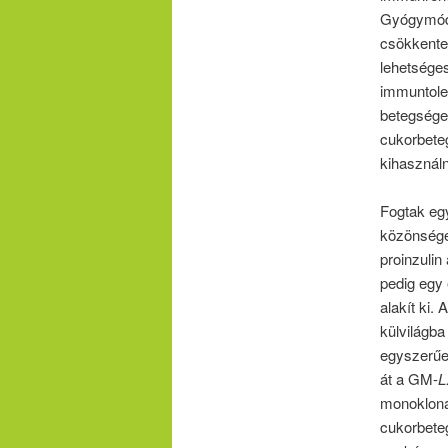
Gyógymód n
csökkenten
lehetséges
immuntoler
betegséget
cukorbeteg
kihasználn
Fogtak e
közönséges
proinzulin
pedig egy 
alakít ki.
külvilágba
egyszerűen
át a GM-
L
monoklonál
cukorbete