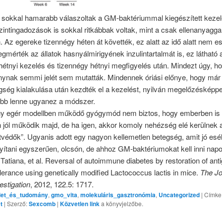
 sokkal hamarabb válaszoltak a GM-baktériummal kiegészített kezel
intingadozások is sokkal ritkábbak voltak, mint a csak ellenanyaggal
 Az egereke tizennégy héten át követték, ez alatt az idő alatt nem e
gmérték az állatok hasnyálmirigyének inzulintartalmát is, ez látható
hétnyi kezelés és tizennégy hétnyi megfigyelés után. Mindezt úgy, h
ynak semmi jelét sem mutatták. Mindennek óriási előnye, hogy már
gség kialakulása után kezdték el a kezelést, nyilván megelőzésképp
bb lenne ugyanez a módszer.
gy egér modellben működő gyógymód nem biztos, hogy emberben is
 jól működik majd, de ha igen, akkor komoly nehézség elé kerülnek 
védők”. Ugyanis adott egy nagyon kellemetlen betegség, amit jó esé
yítani egyszerűen, olcsón, de ahhoz GM-baktériumokat kell inni napo
Tatiana, et al. Reversal of autoimmune diabetes by restoration of ant
olerance using genetically modified Lactococcus lactis in mice.
The Jo
vestigation
, 2012, 122.5: 1717.
let_és_tudomány
,
gmo_vita
,
molekuláris_gasztronómia
,
Uncategorized
| Címke
t
| Szerző:
Sexcomb
|
Közvetlen link
a könyvjelzőbe.