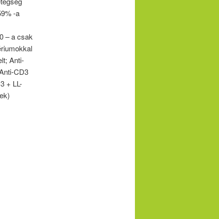
etegség
59% -a
0 – a csak
ériumokkal
t; Anti-
 Anti-CD3
3 + LL-
ek)