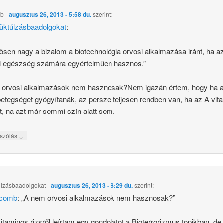
mb
-
augusztus 26, 2013 - 5:58 du.
szerint:
üktúlzásbaadolgokat
:
ösen nagy a bizalom a biotechnológia orvosi alkalmazása iránt, ha a
i egészség számára egyértelműen hasznos.”
 orvosi alkalmazások nem hasznosak?Nem igazán értem, hogy ha 
etegséget gyógyítanák, az persze teljesen rendben van, ha az A vit
t, na azt már semmi szín alatt sem.
↓
szólás
úlzásbaadolgokat
-
augusztus 26, 2013 - 8:29 du.
szerint:
comb
: „A nem orvosi alkalmazások nem hasznosak?”
itaminos rizsről leírtam egy gondolatot a Bioterrorizmus topikban, de