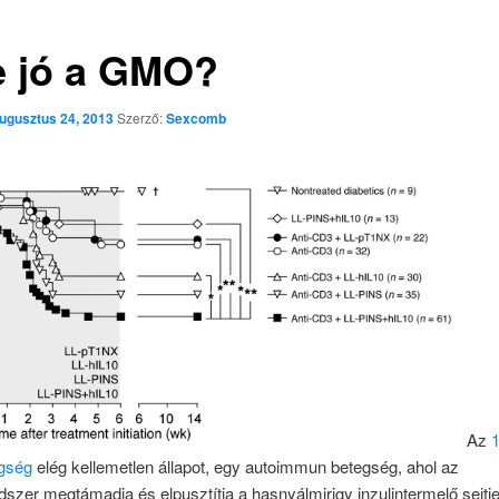
e jó a GMO?
ugusztus 24, 2013
Szerző:
Sexcomb
Az
1
egség
elég kellemetlen állapot, egy autoimmun betegség, ahol az
zer megtámadja és elpusztítja a hasnyálmirigy inzulintermelő sejtjei