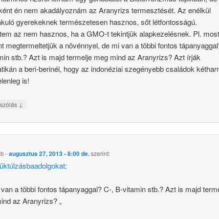
ént én nem akadályoznám az Aranyrizs termesztését. Az enélkül
uló gyerekeknek természetesen hasznos, sőt létfontosságú.
tem az nem hasznos, ha a GMO-t tekintjük alapkezelésnek. Pl. most
nt megtermeltetjük a növénnyel, de mi van a többi fontos tápanyaggal
min stb.? Azt is majd termelje meg mind az Aranyrizs? Azt írják
tikán a beri-berinél, hogy az indonéziai szegényebb családok kétha
jelenleg is!
↓
szólás
mb
-
augusztus 27, 2013 - 8:00 de.
szerint:
üktúlzásbaadolgokat
:
 van a többi fontos tápanyaggal? C-, B-vitamin stb.? Azt is majd terme
nd az Aranyrizs? „