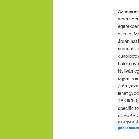
Az egerek
vércukorsz
egerekben.
vissza. Me
ábrán hat 
immunhián
cukorbete
hatékonya
Nyilván e
ugyanilyen
„környezet
lehet gyóg
TAKIISHI, 
specific t
clinical in
Kategória:
é
gensebesze