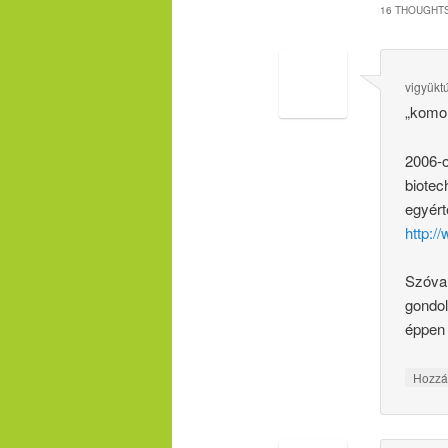
16 THOUGHTS
vigyükt
„komol
2006-
biotec
egyér
http:/
Szóval
gondol
éppen 
Hozzá