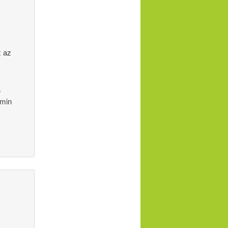
z az
a
amin