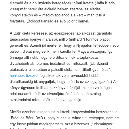
életmód és a civilizációs betegségek” című kötete (Jaffa Kiadó,
2009) már hetek óta előkelő helyen szerepel az eladási
könyvlistákon és – meglovagolandó a sikert – már itt is a
folytatás, „Boldogtalanság és evolúció” címmel.
A „tuti” diéta keresése, az egészséges táplálkozást garantáló
tanácsadás igénye mára sok millió (milliárd?) forintos piacot
generált és Szendi jól mérte fel, hogy a Nyugaton terjedőben levő
paleolit diétát még senki nem karolta fel Magyarországon. Így
önmaga állt neki, hogy lefordítsa ennek a táplálkozási
divathóbortnak tetemes irodalmát és mítoszait. (Ui. Szendi
utalásaival ellentétben a paleolit diéta nem „tiltott gyümölcs”,
honlapok tízezrei
foglalkoznak vele, orvosoktól hobbi-
dietetikusokig bizonygatják, hogy miért is ez az egy, igaz út.) A
könyv ügyesen kelti a szakkönyv illúzióját, hiszen valóságos
adat-cunamit zúdít az olvasójára és állításait látszólag
szakirodalmi referenciák százaival igazolja.
Mielőtt azonban elrohanunk a közeli könyvesboltba beszerezni a
„Frédi és Béni” DVD-t, hogy ellessük Vilma tuti receptjeit, nem árt
egy kicsit jobban megkapargatni azt a bizonyos „tudományos”