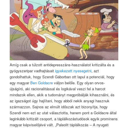
Amíg csak a túlzott antidepresszáns-használatot kritizálta és a
gyógyszeripar vadhajtásait
igyekezett nyesegetni
, azt
gondolhattuk, hogy Szendi Gáborban ott lapul a potenciál, hogy
egy magyar
Ben Goldacre
váljon belőle. Egy olyan orvos-
újságíró, aki racionalitással és logikával veszi fel a harcot
mindazok ellen, akik a tudományt megpróbálják kihasználni, és
az igazságot úgy hajlítani, hogy abból nekik anyagi hasznuk
származzon. Sajnos az elmúlt időszak azt bizonyítja, hogy
Szendi nem ezt az utat választotta, hanem pont a Goldacre által
leginkább kritizált csoport, a táplálkozástudósok egyik prominens
magyar képviselőjévé vált. „Paleolit táplálkozás – A nyugati