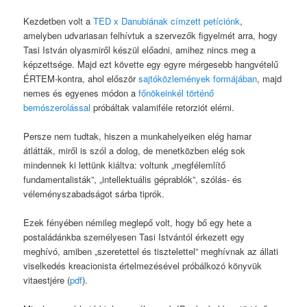
Kezdetben volt a
TED x Danubiának címzett petíciónk
,
amelyben udvariasan felhívtuk a szervezők figyelmét arra, hogy
Tasi István olyasmiről készül előadni, amihez nincs meg a
képzettsége. Majd ezt követte egy egyre mérgesebb hangvételű
ÉRTEM-kontra, ahol először
sajtóközlemények formájában
, majd
nemes és egyenes módon a
főnökeinkél történő
bemószerolással
próbáltak valamiféle retorziót elérni.
Persze nem tudtak, hiszen a munkahelyeiken elég hamar
átlátták, miről is szól a dolog, de menetközben elég sok
mindennek ki lettünk kiáltva: voltunk „megfélemlítő
fundamentalisták”, „intellektuális géprablók”, szólás- és
véleményszabadságot sárba tiprók.
Ezek fényében némileg meglepő volt, hogy bő egy hete a
postaládánkba személyesen Tasi Istvántól érkezett egy
meghívó, amiben „szeretettel és tisztelettel” meghívnak az állati
viselkedés kreacionista értelmezésével próbálkozó könyvük
vitaestjére (
pdf
).