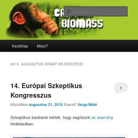
Tovább
Tovább
Majdnem minden, ami biológia
az
a
Kere
elsődleges
másodlagos
tartalomra
tartalomra
CriticalBiomass
Fő
Kezdőlap
Mijez?
menü
2010. AUGUSZTUS
HÓNAP BEJEGYZÉSEI
14. Európai Szkeptikus
6
Kongresszus
Közzétéve
augusztus 31, 2010
Szerző:
Varga Máté
Szkeptikus barátaink kérték, hogy segítsünk
az esemény
hirdetésében.