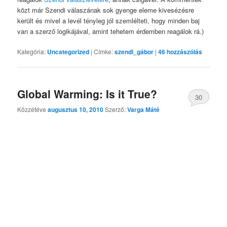
közt már Szendi válaszának sok gyenge eleme kivesézésre
került és mivel a levél tényleg jól szemlélteti, hogy minden baj
van a szerző logikájával, amint tehetem érdemben reagálok rá.)
Kategória:
Uncategorized
|
Címke:
szendi_gábor
|
46
hozzászólás
Global Warming: Is it True?
30
Közzétéve
augusztus 10, 2010
Szerző:
Varga Máté