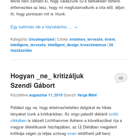
Mivel nem zárható ki, hogy válaszunk ID-s berkekben történő
értlemezése az lesz, hogy mi megfutamodtunk a vita elől, álljon
itt, hogy pontosan mit is írtunk:
Egy kattintás ide a folytatáshoz….
→
Kategória:
Uncategorized
|
Címke:
értelmes_tervezés
,
értem
,
intelligens_tervezés
,
intelligent_design
,
kreacionizmus
|
56
hozzászólás
Hogyan _ne_ kritizáljuk
46
Szendi Gábort
Közzétéve
augusztus 11, 2010
Szerző:
Varga Máté
Például úgy ne, hogy értelmezhetetlen dolgokat és hibás
tényeket írunk a kritikánkban. Az origo paleolit diétáról
szóló
cikkében
is idézett Lichthammer Adrienn a következőket írja a
magyar dietetikusok házilapjában, az Új Diétában megjelent
kritikája végén (a teljes szöveg
innen
letölthető pdf-ben):