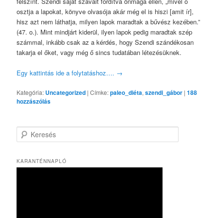
felszínt. Szendi saját szavait fordítva önmaga ellen, „mivel ő
osztja a lapokat, könyve olvasója akár még el is hiszi [amit ír],
hisz azt nem láthatja, milyen lapok maradtak a bűvész kezében.”
(47. o.). Mint mindjárt kiderül, ilyen lapok pedig maradtak szép
számmal, inkább csak az a kérdés, hogy Szendi szándékosan
takarja el őket, vagy még ő sincs tudatában létezésüknek.
Egy kattintás ide a folytatáshoz….
→
Kategória:
Uncategorized
|
Címke:
paleo_diéta
,
szendi_gábor
|
188
hozzászólás
K
e
r
e
KARANTÉNNAPLÓ
s
é
s