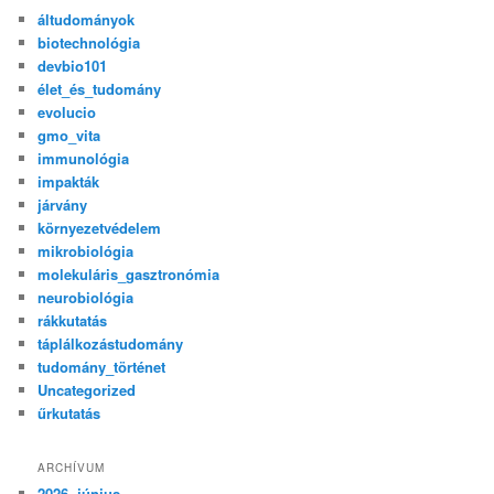
áltudományok
biotechnológia
devbio101
élet_és_tudomány
evolucio
gmo_vita
immunológia
impakták
járvány
környezetvédelem
mikrobiológia
molekuláris_gasztronómia
neurobiológia
rákkutatás
táplálkozástudomány
tudomány_történet
Uncategorized
űrkutatás
ARCHÍVUM
2026. június