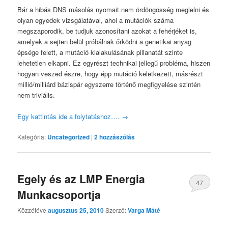
Bár a hibás DNS másolás nyomait nem ördöngösség meglelni és
olyan egyedek vizsgálatával, ahol a mutációk száma
megszaporodik, be tudjuk azonosítani azokat a fehérjéket is,
amelyek a sejten belül próbálnak őrködni a genetikai anyag
épsége felett, a mutáció kialakulásának pillanatát szinte
lehetetlen elkapni. Ez egyrészt technikai jellegű probléma, hiszen
hogyan veszed észre, hogy épp mutáció keletkezett, másrészt
millió/milliárd bázispár egyszerre történő megfigyelése szintén
nem triviális.
Egy kattintás ide a folytatáshoz….
→
Kategória:
Uncategorized
|
2
hozzászólás
Egely és az LMP Energia
47
Munkacsoportja
Közzétéve
augusztus 25, 2010
Szerző:
Varga Máté