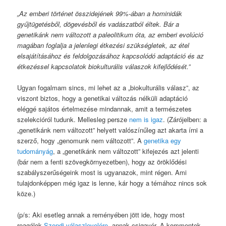
„Az emberi történet összidejének 99%-ában a hominidák
gyűjtügetésből, dögevésből és vadászatból éltek. Bár a
genetikánk nem változott a paleolitikum óta, az emberi evolúció
magában foglalja a jelenlegi étkezési szükségletek, az étel
elsajátításához és feldolgozásához kapcsolódó adaptáció és az
étkezéssel kapcsolatok biokulturális válaszok kifejlődését.”
Ugyan fogalmam sincs, mi lehet az a „biokulturális válasz”, az
viszont biztos, hogy a genetikai változás nélküli adaptáció
eléggé sajátos értelmezése mindannak, amit a természetes
szelekcióról tudunk. Mellesleg persze
nem is igaz
. (Zárójelben: a
„genetikánk nem változott” helyett valószínűleg azt akarta írni a
szerző, hogy „genomunk nem változott”. A
genetika egy
tudományág
, a „genetikánk nem változott” kifejezés azt jelenti
(bár nem a fenti szövegkörnyezetben), hogy az öröklődési
szabályszerűségeink most is ugyanazok, mint régen. Ami
tulajdonképpen még igaz is lenne, kár hogy a témához nincs sok
köze.)
(p/s: Aki esetleg annak a reményében jött ide, hogy most
reagálok
Szendi válaszlevelére
, annak csigavér. A kommentek