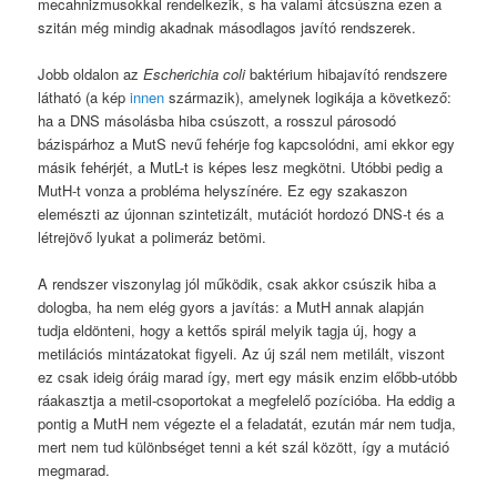
mecahnizmusokkal rendelkezik, s ha valami átcsúszna ezen a
szitán még mindig akadnak másodlagos javító rendszerek.
Jobb oldalon az
Escherichia coli
baktérium hibajavító rendszere
látható (a kép
innen
származik), amelynek logikája a következő:
ha a DNS másolásba hiba csúszott, a rosszul párosodó
bázispárhoz a MutS nevű fehérje fog kapcsolódni, ami ekkor egy
másik fehérjét, a MutL-t is képes lesz megkötni. Utóbbi pedig a
MutH-t vonza a probléma helyszínére. Ez egy szakaszon
elemészti az újonnan szintetizált, mutációt hordozó DNS-t és a
létrejövő lyukat a polimeráz betömi.
A rendszer viszonylag jól működik, csak akkor csúszik hiba a
dologba, ha nem elég gyors a javítás: a MutH annak alapján
tudja eldönteni, hogy a kettős spirál melyik tagja új, hogy a
metilációs mintázatokat figyeli. Az új szál nem metilált, viszont
ez csak ideig óráig marad így, mert egy másik enzim előbb-utóbb
ráakasztja a metil-csoportokat a megfelelő pozícióba. Ha eddig a
pontig a MutH nem végezte el a feladatát, ezután már nem tudja,
mert nem tud különbséget tenni a két szál között, így a mutáció
megmarad.