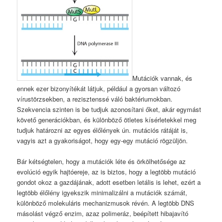
Mutációk vannak, és
ennek ezer bizonyítékát látjuk, például a gyorsan változó
vírustörzsekben, a rezisztenssé váló baktériumokban.
Szekvencia szinten is be tudjuk azonosítani őket, akár egymást
követő generációkban, és különböző ötletes kísérletekkel meg
tudjuk határozni az egyes élőlények ún. mutációs rátáját is,
vagyis azt a gyakoriságot, hogy egy-egy mutáció rögzüljön.
Bár kétségtelen, hogy a mutációk léte és örkölhetősége az
evolúció egyik hajtóereje, az is biztos, hogy a legtöbb mutáció
gondot okoz a gazdájának, adott esetben letális is lehet, ezért a
legtöbb élőlény igyekszik minimalizálni a mutációk számát,
különböző molekuláris mechanizmusok révén. A legtöbb DNS
másolást végző enzim, azaz polimeráz, beépített hibajavító