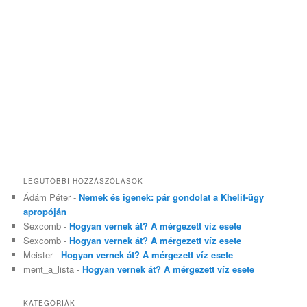
LEGUTÓBBI HOZZÁSZÓLÁSOK
Ádám Péter
-
Nemek és igenek: pár gondolat a Khelif-ügy
apropóján
Sexcomb
-
Hogyan vernek át? A mérgezett víz esete
Sexcomb
-
Hogyan vernek át? A mérgezett víz esete
Meister
-
Hogyan vernek át? A mérgezett víz esete
ment_a_lista
-
Hogyan vernek át? A mérgezett víz esete
KATEGÓRIÁK