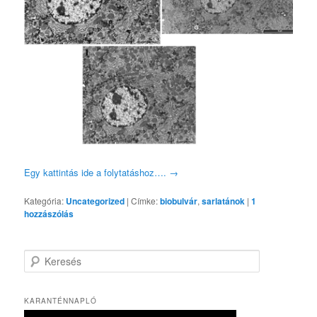
Egy kattintás ide a folytatáshoz….
→
Kategória:
Uncategorized
|
Címke:
biobulvár
,
sarlatánok
|
1
hozzászólás
K
e
r
e
KARANTÉNNAPLÓ
s