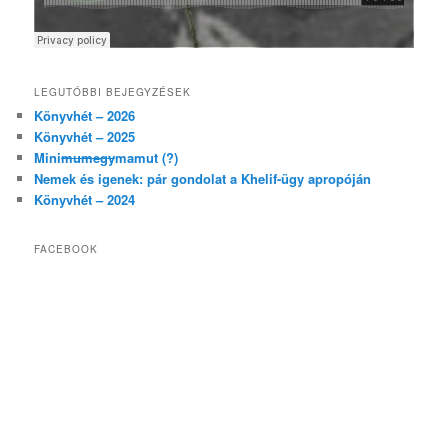
LEGUTÓBBI BEJEGYZÉSEK
Könyvhét – 2026
Könyvhét – 2025
Mini
mumegy
mamut (?)
Nemek és igenek: pár gondolat a Khelif-ügy apropóján
Könyvhét – 2024
FACEBOOK