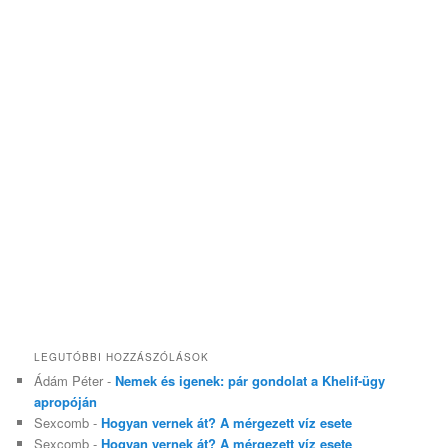
LEGUTÓBBI HOZZÁSZÓLÁSOK
Ádám Péter
-
Nemek és igenek: pár gondolat a Khelif-ügy
apropóján
Sexcomb
-
Hogyan vernek át? A mérgezett víz esete
Sexcomb
-
Hogyan vernek át? A mérgezett víz esete