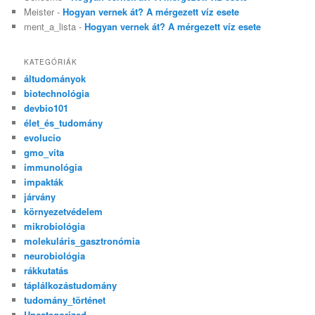
Meister
-
Hogyan vernek át? A mérgezett víz esete
ment_a_lista
-
Hogyan vernek át? A mérgezett víz esete
KATEGÓRIÁK
áltudományok
biotechnológia
devbio101
élet_és_tudomány
evolucio
gmo_vita
immunológia
impakták
járvány
környezetvédelem
mikrobiológia
molekuláris_gasztronómia
neurobiológia
rákkutatás
táplálkozástudomány
tudomány_történet
Uncategorized