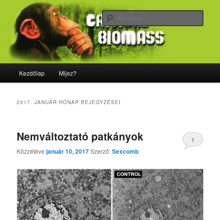
Tovább
Tovább
Majdnem minden, ami biológia
az
a
Kere
elsődleges
másodlagos
tartalomra
tartalomra
CriticalBiomass
Fő
Kezdőlap
Mijez?
menü
2017. JANUÁR
HÓNAP BEJEGYZÉSEI
Nemváltoztató patkányok
1
Közzétéve
január 10, 2017
Szerző:
Sexcomb