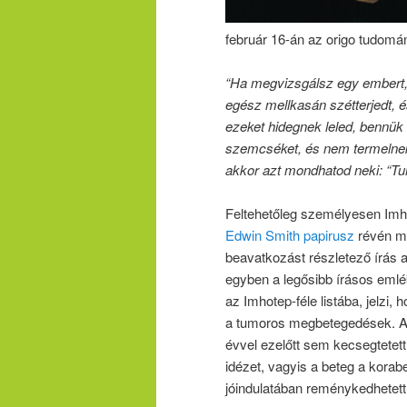
február 16-án az origo tudom
“Ha megvizsgálsz egy embert, 
egész mellkasán szétterjedt, 
ezeket hidegnek leled, bennük
szemcséket, és nem termelnek
akkor azt mondhatod neki: “T
Feltehetőleg személyesen Imho
Edwin Smith papirusz
révén ma
beavatkozást részletező írás a
egyben a legősibb írásos emlé
az Imhotep-féle listába, jelzi,
a tumoros megbetegedések. A p
évvel ezelőtt sem kecsegtetett 
idézet, vagyis a beteg a kora
jóindulatában reménykedhetett