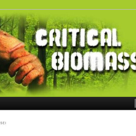
ss
SEI