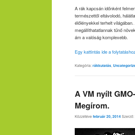
A rák kapcsán időnként felmer
természettől eltávolodó, hálátl
élőlényekkel terhelt világáb
megállíthatatlannak tűnő növek
ám a valóság komplexebb.
Egy kattintás ide a folytatásh
Kategória:
rákkutatás
,
Uncategoriz
A VM nyílt GMO-
Megírom.
Közzétéve
február 20, 2014
Szerző: