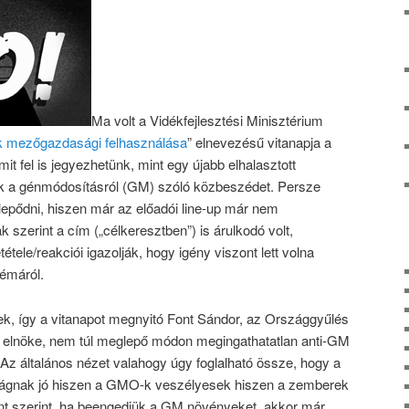
Ma volt a Vidékfejlesztési Minisztérium
 mezőgazdasági felhasználása
” elnevezésű vitanapja a
 fel is jegyezhetünk, mint egy újabb elhalasztott
uk a génmódosításról (GM) szóló közbeszédet. Persze
lepődni, hiszen már az előadói line-up már nem
k szerint a cím („célkeresztben”) is árulkodó volt,
ele/reakciói igazolják, hogy igény viszont lett volna
émáról.
k, így a vitanapot megnyitó Font Sándor, az Országgyűlés
elnöke, nem túl meglepő módon megingathatatlan anti-GM
 Az általános nézet valahogy úgy foglalható össze, hogy a
nak jó hiszen a GMO-k veszélyesek hiszen a zemberek
nt szerint, ha beengedjük a GM növényeket, akkor már