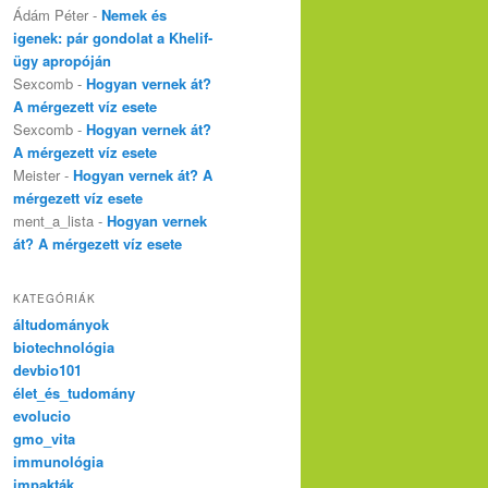
Ádám Péter
-
Nemek és
igenek: pár gondolat a Khelif-
ügy apropóján
Sexcomb
-
Hogyan vernek át?
A mérgezett víz esete
Sexcomb
-
Hogyan vernek át?
A mérgezett víz esete
Meister
-
Hogyan vernek át? A
mérgezett víz esete
ment_a_lista
-
Hogyan vernek
át? A mérgezett víz esete
KATEGÓRIÁK
áltudományok
biotechnológia
devbio101
élet_és_tudomány
evolucio
gmo_vita
immunológia
impakták