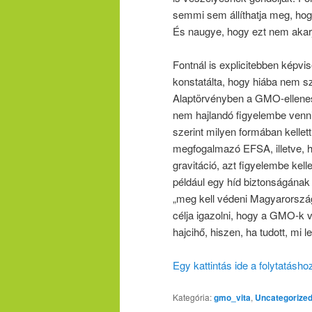
semmi sem állíthatja meg, hog
És naugye, hogy ezt nem akar
Fontnál is explicitebben képv
konstatálta, hogy hiába nem s
Alaptörvényben a GMO-ellenes
nem hajlandó figyelembe venni
szerint milyen formában kelle
megfogalmazó EFSA, illetve, h
gravitáció, azt figyelembe kell
például egy híd biztonságának
„meg kell védeni Magyarország
célja igazolni, hogy a GMO-k v
hajcihő, hiszen, ha tudott, m
Egy kattintás ide a folytatásh
Kategória:
gmo_vita
,
Uncategorize