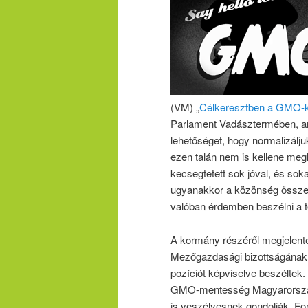
(VM) „
Célkeresztben a GMO-k
Parlament Vadásztermében, amit
lehetőséget, hogy normalizálj
ezen talán nem is kellene meg
kecsegtetett sok jóval, és soka
ugyanakkor a közönség összetét
valóban érdemben beszélni a t
A kormány részéről megjelente
Mezőgazdasági bizottságának 
pozíciót képviselve beszéltek.
GMO-mentesség Magyarország
is veszélyesnek gondolják. Fo