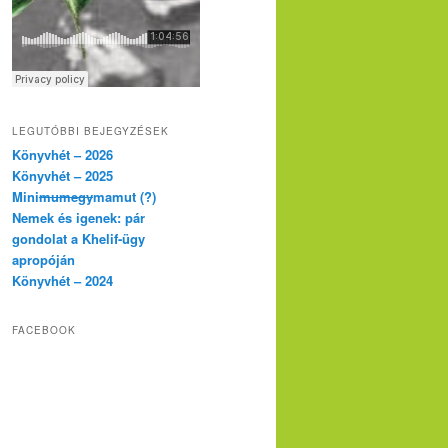
LEGUTÓBBI BEJEGYZÉSEK
Könyvhét – 2026
Könyvhét – 2025
Mini
mumegy
mamut (?)
Nemek és igenek: pár
gondolat a Khelif-ügy
apropóján
Könyvhét – 2024
FACEBOOK