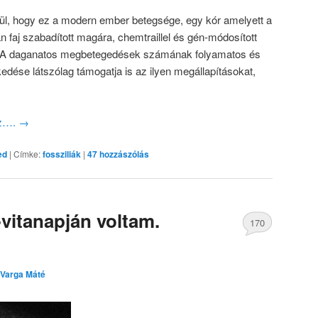
ül, hogy ez a modern ember betegsége, egy kór amelyett a
an faj szabadított magára, chemtraillel és gén-módosított
an. A daganatos megbetegedések számának folyamatos és
edése látszólag támogatja is az ilyen megállapításokat,
oz….
→
ed
|
Címke:
fossziliák
|
47
hozzászólás
vitanapján voltam.
170
Varga Máté