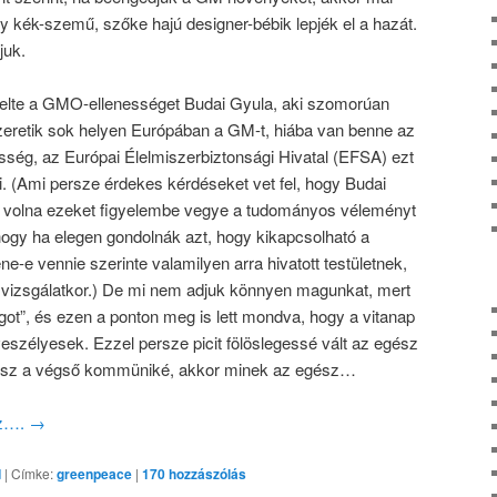
y kék-szemű, szőke hajú designer-bébik lepjék el a hazát.
juk.
iselte a GMO-ellenességet Budai Gyula, aki szomorúan
zeretik sok helyen Európában a GM-t, hiába van benne az
ség, az Európai Élelmiszerbiztonsági Hivatal (EFSA) ezt
. (Ami persze érdekes kérdéseket vet fel, hogy Budai
tt volna ezeket figyelembe vegye a tudományos véleményt
ogy ha elegen gondolnák azt, hogy kikapcsolható a
ene-e vennie szerinte valamilyen arra hivatott testületnek,
 vizsgálatkor.) De mi nem adjuk könnyen magunkat, mert
ot”, és ezen a ponton meg is lett mondva, hogy a vitanap
eszélyesek. Ezzel persze picit fölöslegessé vált az egész
i lesz a végső kommüniké, akkor minek az egész…
oz….
→
d
|
Címke:
greenpeace
|
170
hozzászólás