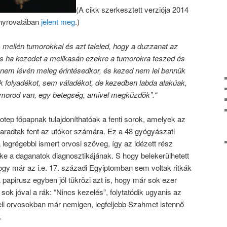
(A cikk szerkesztett verziója 2014
ányrovatában
jelent meg
.)
mellén tumorokkal és azt taleled, hogy a duzzanat az
és ha kezedet a mellkasán ezekre a tumorokra teszed és
 nem lévén meleg érintésedkor, és kezed nem lel bennük
 folyadékot, sem váladékot, de kezedben labda alakúak,
umorod van, egy betegség, amivel megküzdök”.“
tep főpapnak tulajdoníthatóak a fenti sorok, amelyek az
radtak fent az utókor számára. Ez a 48 gyógyászati
 legrégebbi ismert orvosi szöveg, így az idézett rész
ke a daganatok diagnosztikájának. S hogy belekerülhetett
 hogy már az i.e. 17. századi Egyiptomban sem voltak ritkák
apirusz egyben jól tükrözi azt is, hogy már sok ezer
sok jóval a rák: “
Nincs kezelés
”, folytatódik ugyanis az
beli orvosokban már nemigen, legfeljebb Szahmet istennő
.