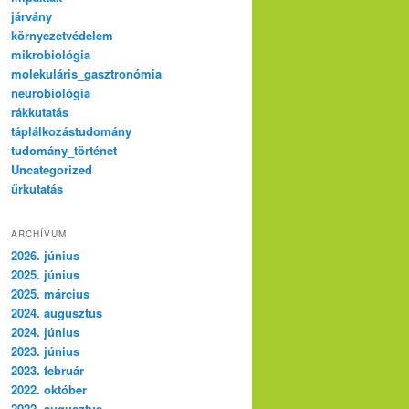
járvány
környezetvédelem
mikrobiológia
molekuláris_gasztronómia
neurobiológia
rákkutatás
táplálkozástudomány
tudomány_történet
Uncategorized
űrkutatás
ARCHÍVUM
2026. június
2025. június
2025. március
2024. augusztus
2024. június
2023. június
2023. február
2022. október
2022. augusztus