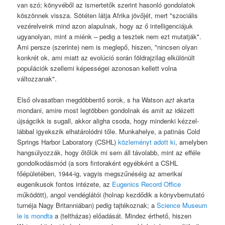
van szó; könyvéből az ismertetők szerint hasonló gondolatok
köszönnek vissza. Sötéten látja Afrika jövőjét, mert "szociális
vezérelveink mind azon alapulnak, hogy az ő intelligenciájuk
ugyanolyan, mint a miénk – pedig a tesztek nem ezt mutatják".
Ami persze (szerinte) nem is meglepő, hiszen, "nincsen olyan
konkrét ok, ami miatt az evolúció során földrajzilag elkülönült
populációk szellemi képességei azonosan kellett volna
változzanak".
Első olvasatban megdöbbentő sorok, s ha Watson
azt
akarta
mondani, amire most legtöbben gondolnak és amit az idézett
újságcikk is sugall, akkor aligha csoda, hogy mindenki kézzel-
lábbal igyekszik elhatárolódni tőle. Munkahelye, a patinás Cold
Springs Harbor Laboratory (CSHL)
közleményt adott ki
, amelyben
hangsúlyozzák, hogy őtőlük mi sem áll távolabb, mint az efféle
gondolkodásmód (a sors fintoraként egyébként a CSHL
főépületében, 1944-ig, vagyis megszűnéséig az amerikai
eugenikusok fontos intézete, az
Eugenics Record Office
működött), angol vendéglátói (holnap kezdődik a könyvbemutató
turnéja Nagy Britanniában) pedig tajtékoznak; a
Science Museum
le is mondta
a (teltházas) előadását. Mindez érthető, hiszen