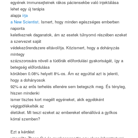
egyének immunsejteinek rákos páciensekbe való injektálása
lehet egy új terápia
alapja
írja
a New Scientist
. Ismert, hogy minden egészséges emberben
naponta
keletkeznek daganatok, ám az esetek túlnyomó részében ezeket
a szervezet saját
védekezőrendszere eltávolítja. Közismert, hogy a dohányzás
mintegy
százszorosára növeli a tüdőrák előfordulási gyakoriságát, így a
betegség előfordulása
körükben 0.08% helyett 8%-os. Ám ez egyúttal azt is jelenti,
hogy a dohányosok
92%-a az erős terhelés ellenére sem betegszik meg. És tényleg,
hiszen mindenki
ismer tisztes kort megélt egyéneket, akik egyébként
végigpöfékelték az
életüket. Mi teszi ezeket az embereket ellenállóvá a gyilkos
kórral szemben?
Ezt a kérdést