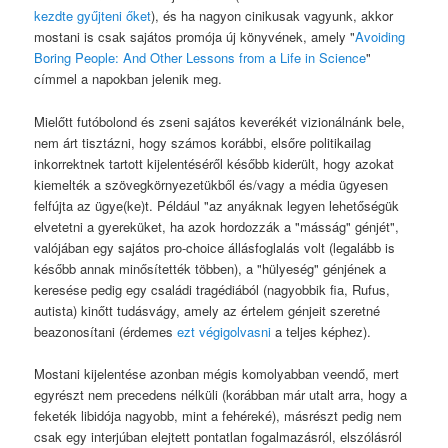
kezdte gyűjteni őket
), és ha nagyon cinikusak vagyunk, akkor
mostani is csak sajátos promója új könyvének, amely "
Avoiding
Boring People: And Other Lessons from a Life in Science
"
címmel a napokban jelenik meg.
Mielőtt futóbolond és zseni sajátos keverékét vizionálnánk bele,
nem árt tisztázni, hogy számos korábbi, elsőre politikailag
inkorrektnek tartott kijelentéséről később kiderült, hogy azokat
kiemelték a szövegkörnyezetükből és/vagy a média ügyesen
felfújta az ügye(ke)t. Például "az anyáknak legyen lehetőségük
elvetetni a gyereküket, ha azok hordozzák a "másság" génjét",
valójában egy sajátos pro-choice állásfoglalás volt (legalább is
később annak minősítették többen), a "hülyeség" génjének a
keresése pedig egy családi tragédiából (nagyobbik fia, Rufus,
autista) kinőtt tudásvágy, amely az értelem génjeit szeretné
beazonosítani (érdemes
ezt végigolvasni
a teljes képhez).
Mostani kijelentése azonban mégis komolyabban veendő, mert
egyrészt nem precedens nélküli (korábban már utalt arra, hogy a
feketék libidója nagyobb, mint a fehéreké), másrészt pedig nem
csak egy interjúban elejtett pontatlan fogalmazásról, elszólásról