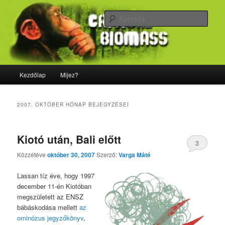
Tovább
Tovább
Majdnem minden, ami biológia
az
a
Kere
elsődleges
másodlagos
tartalomra
tartalomra
CriticalBiomass
Fő
Kezdőlap
Mijez?
menü
2007. OKTÓBER
HÓNAP BEJEGYZÉSEI
Kiotó után, Bali előtt
3
Közzétéve
október 30, 2007
Szerző:
Varga Máté
Lassan tíz éve, hogy 1997
december 11-én Kiotóban
megszületett az ENSZ
bábáskodása mellett
az
ominózus jegyzőkönyv
,