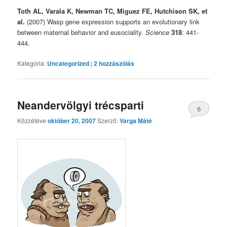
Toth AL, Varala K, Newman TC, Miguez FE, Hutchison SK, et
al.
(2007) Wasp gene expression supports an evolutionary link
between maternal behavior and eusociality.
Science
318
: 441-
444.
Kategória:
Uncategorized
|
2
hozzászólás
Neandervölgyi trécsparti
6
Közzétéve
október 20, 2007
Szerző:
Varga Máté