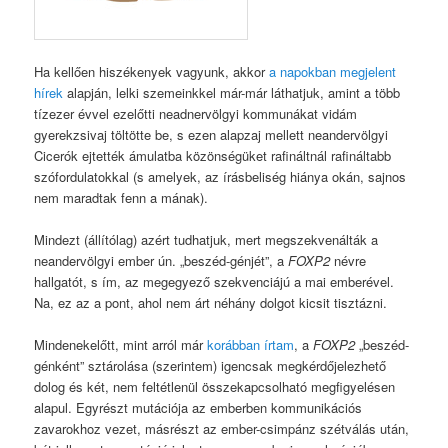
Ha kellően hiszékenyek vagyunk, akkor
a napokban megjelent
hírek
alapján, lelki szemeinkkel már-már láthatjuk, amint a több
tízezer évvel ezelőtti neadnervölgyi kommunákat vidám
gyerekzsivaj töltötte be, s ezen alapzaj mellett neandervölgyi
Cicerók ejtették ámulatba közönségüket rafináltnál rafináltabb
szófordulatokkal (s amelyek, az írásbeliség hiánya okán, sajnos
nem maradtak fenn a mának).
Mindezt (állítólag) azért tudhatjuk, mert megszekvenálták a
neandervölgyi ember ún. „beszéd-génjét”, a
FOXP2
névre
hallgatót, s ím, az megegyező szekvenciájú a mai emberével.
Na, ez az a pont, ahol nem árt néhány dolgot kicsit tisztázni.
Mindenekelőtt, mint arról már
korábban írtam
, a
FOXP2
„beszéd-
génként” sztárolása (szerintem) igencsak megkérdőjelezhető
dolog és két, nem feltétlenül összekapcsolható megfigyelésen
alapul. Egyrészt mutációja az emberben kommunikációs
zavarokhoz vezet, másrészt az ember-csimpánz szétválás után,