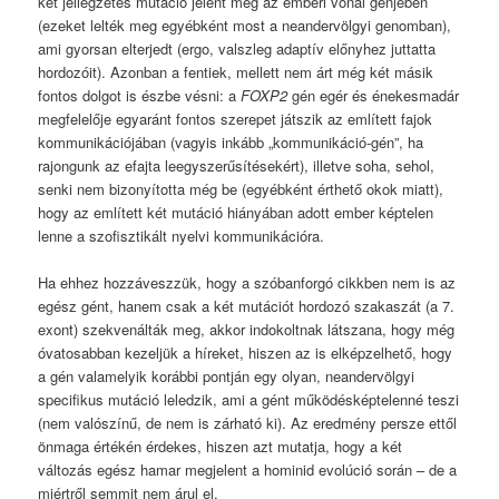
két jellegzetes mutáció jelent meg az emberi vonal génjében
(ezeket lelték meg egyébként most a neandervölgyi genomban),
ami gyorsan elterjedt (ergo, valszleg adaptív előnyhez juttatta
hordozóit). Azonban a fentiek, mellett nem árt még két másik
fontos dolgot is észbe vésni: a
FOXP2
gén egér és énekesmadár
megfelelője egyaránt fontos szerepet játszik az említett fajok
kommunikációjában (vagyis inkább „kommunikáció-gén”, ha
rajongunk az efajta leegyszerűsítésekért), illetve soha, sehol,
senki nem bizonyította még be (egyébként érthető okok miatt),
hogy az említett két mutáció hiányában adott ember képtelen
lenne a szofisztikált nyelvi kommunikációra.
Ha ehhez hozzáveszzük, hogy a szóbanforgó cikkben nem is az
egész gént, hanem csak a két mutációt hordozó szakaszát (a 7.
exont) szekvenálták meg, akkor indokoltnak látszana, hogy még
óvatosabban kezeljük a híreket, hiszen az is elképzelhető, hogy
a gén valamelyik korábbi pontján egy olyan, neandervölgyi
specifikus mutáció leledzik, ami a gént működésképtelenné teszi
(nem valószínű, de nem is zárható ki). Az eredmény persze ettől
önmaga értékén érdekes, hiszen azt mutatja, hogy a két
változás egész hamar megjelent a hominid evolúció során – de a
miértről semmit nem árul el.