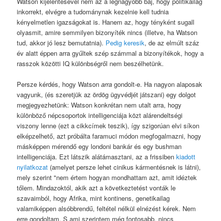
Watson kijelentésével nem az a legnagyobb baj, hogy politikailag
inkorrekt, elvégre a tudománynak kezelnie kell tudnia
kényelmetlen igazságokat is. Hanem az, hogy tényként sugall
olyasmit, amire semmilyen bizonyíték nincs (illetve, ha Watson
tud, akkor jó lesz bemutatnia).
Pedig keresik
, de az elmúlt száz
év alatt éppen arra gyűltek szép számmal a bizonyítékok, hogy a
rasszok közötti IQ különbségről nem beszélhetünk.
Persze kérdés, hogy Watson
arra
gondolt-e. Ha nagyon alaposak
vagyunk, (és szeretjük az ördög ügyvédjét játszani) egy dolgot
megjegyezhetünk: Watson konkrétan nem utalt arra, hogy
különböző népcsoportok intelligenciája közt alárendeltségi
viszony lenne (ezt a cikkcímek teszik), így szigorúan elvi síkon
elképzelhető, azt próbálta faramuci módon megfogalmazni, hogy
másképpen mérendő egy londoni bankár és egy bushman
intelligenciája. Ezt látszik alátámasztani, az a frissiben
kiadott
nyilatkozat
(amelyet persze lehet cinikus kármentésnek is látni),
mely szerint "nem értem hogyan mondhattam azt, amit idéztek
tőlem. Mindazoktól, akik azt a következtetést vonták le
szavaimból, hogy Afrika, mint kontinens, genetikailag
valamiképpen alsóbbrendű, feltétel nélkül elnézést kérek. Nem
erre gondoltam. S ami szerintem még fontosabb, nincs