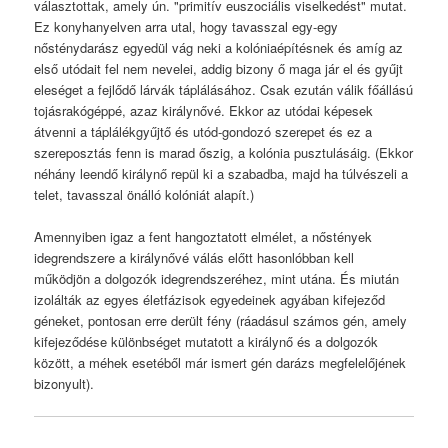
választottak, amely ún. "primitív euszociális viselkedést" mutat.
Ez konyhanyelven arra utal, hogy tavasszal egy-egy
nősténydarász egyedül vág neki a kolóniaépítésnek és amíg az
első utódait fel nem nevelei, addig bizony ő maga jár el és gyűjt
eleséget a fejlődő lárvák táplálásához. Csak ezután válik főállású
tojásrakógéppé, azaz királynővé. Ekkor az utódai képesek
átvenni a táplálékgyűjtő és utód-gondozó szerepet és ez a
szereposztás fenn is marad őszig, a kolónia pusztulásáig. (Ekkor
néhány leendő királynő repül ki a szabadba, majd ha túlvészeli a
telet, tavasszal önálló kolóniát alapít.)
Amennyiben igaz a fent hangoztatott elmélet, a nőstények
idegrendszere a királynővé válás előtt hasonlóbban kell
működjön a dolgozók idegrendszeréhez, mint utána. És miután
izolálták az egyes életfázisok egyedeinek agyában kifejeződ
géneket, pontosan erre derült fény (ráadásul számos gén, amely
kifejeződése különbséget mutatott a királynő és a dolgozók
között, a méhek esetéből már ismert gén darázs megfelelőjének
bizonyult).