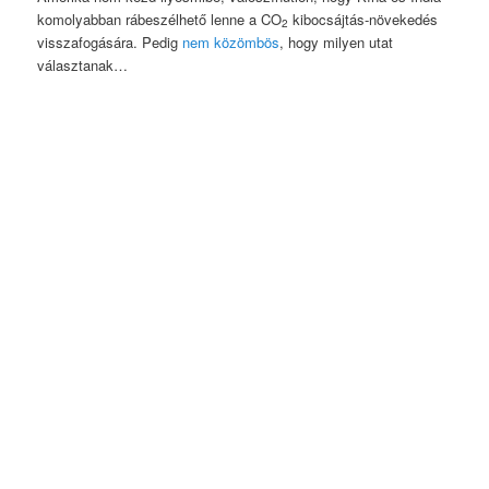
komolyabban rábeszélhető lenne a CO
kibocsájtás-növekedés
2
visszafogására. Pedig
nem közömbös
, hogy milyen utat
választanak…