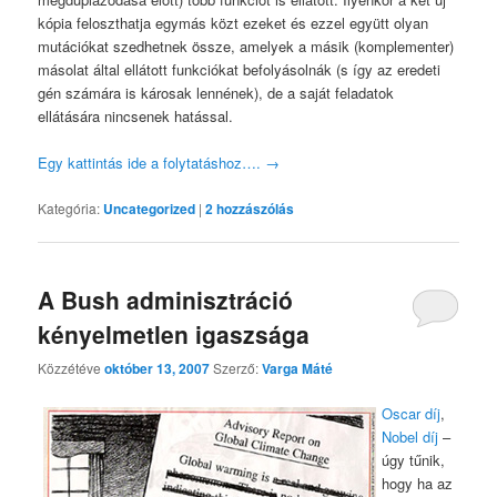
kópia feloszthatja egymás közt ezeket és ezzel együtt olyan
mutációkat szedhetnek össze, amelyek a másik (komplementer)
másolat által ellátott funkciókat befolyásolnák (s így az eredeti
gén számára is károsak lennének), de a saját feladatok
ellátására nincsenek hatással.
Egy kattintás ide a folytatáshoz….
→
Kategória:
Uncategorized
|
2
hozzászólás
A Bush adminisztráció
kényelmetlen igaszsága
Közzétéve
október 13, 2007
Szerző:
Varga Máté
Oscar díj
,
Nobel díj
–
úgy tűnik,
hogy ha az