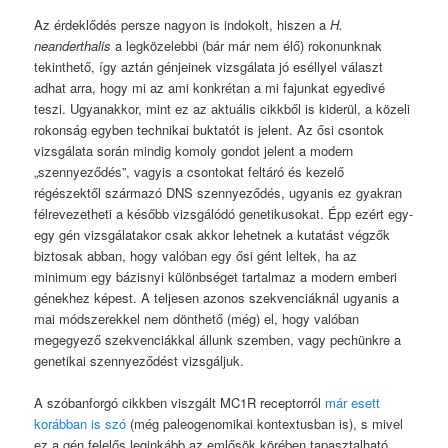
Az érdeklődés persze nagyon is indokolt, hiszen a
H.
neanderthalis
a legközelebbi (bár már nem élő) rokonunknak
tekinthető, így aztán génjeinek vizsgálata jó eséllyel választ
adhat arra, hogy mi az ami konkrétan a mi fajunkat egyedivé
teszi. Ugyanakkor, mint ez az aktuális cikkből is kiderül, a közeli
rokonság egyben technikai buktatót is jelent. Az ősi csontok
vizsgálata során mindig komoly gondot jelent a modern
„szennyeződés”, vagyis a csontokat feltáró és kezelő
régészektől származó DNS szennyeződés, ugyanis ez gyakran
félrevezetheti a később vizsgálódó genetikusokat. Épp ezért egy-
egy gén vizsgálatakor csak akkor lehetnek a kutatást végzők
biztosak abban, hogy valóban egy ősi gént leltek, ha az
minimum egy bázisnyi különbséget tartalmaz a modern emberi
génekhez képest. A teljesen azonos szekvenciáknál ugyanis a
mai módszerekkel nem dönthető (még) el, hogy valóban
megegyező szekvenciákkal állunk szemben, vagy pechünkre a
genetikai szennyeződést vizsgáljuk.
A szóbanforgó cikkben viszgált MC1R receptorról
már esett
korábban is szó
(még paleogenomikai kontextusban is), s mivel
ez a gén felelős leginkább az emlősök körében tapasztalható