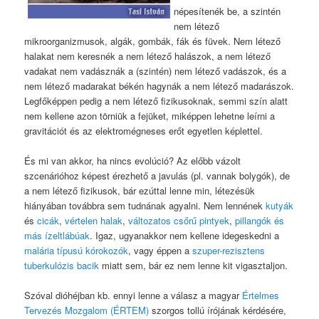
népesítenék be, a szintén
nem létező
mikroorganizmusok, algák, gombák, fák és füvek. Nem létező
halakat nem keresnék a nem létező halászok, a nem létező
vadakat nem vadásznák a (szintén) nem létező vadászok, és a
nem létező madarakat békén hagynák a nem létező madarászok.
Legfőképpen pedig a nem létező fizikusoknak, semmi szín alatt
nem kellene azon törniük a fejüket, miképpen lehetne leírni a
gravitációt és az elektromégneses erőt egyetlen képlettel.
És mi van akkor, ha nincs evolúció? Az előbb vázolt
szcenárióhoz képest érezhető a javulás (pl. vannak bolygók), de
a nem létező fizikusok, bár ezúttal lenne min, létezésük
hiányában továbbra sem tudnának agyalni. Nem lennének
kutyák
és
cicák
,
vértelen halak
,
változatos csőrű pintyek
,
pillangók és
más ízeltlábúak
. Igaz, ugyanakkor nem kellene idegeskedni a
malária típusú kórokozók
, vagy éppen a
szuper-rezisztens
tuberkulózis bacik
miatt sem, bár ez nem lenne kit vigasztaljon.
Szóval dióhéjban kb. ennyi lenne a válasz a magyar
Értelmes
Tervezés Mozgalom (ÉRTEM)
szorgos tollú írójának kérdésére,