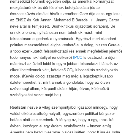
nemzetközi fórumok egyetlen célja, az amerikai kormányzat
mozgásterének és döntéseinek befolyásolása (és az
összeesküvés elmélet hívők szemében Gore díja csak egy lesz,
az ENSZ és Kofi Annan, Mohamed ElBaradei, ill. Jimmy Carter
neve által is fémjelzett, Bush-kritikus díjazottak sorában). De
ennek ellenére, nyilvánosan nem tehetnek mást, mint
fokozatosan engednek a nyomásnak. Egyrészt mert standard
politikai maszatolással aligha kenhető el a dolog, hiszen Gore-al,
a több ezer kutatót felsorakoztató (és ennek megfelelően jelentős
tudományos tekintéllyel rendelkező)
IPCC
is osztozott a díjon,
másrészt az üzleti lobbi is egyre jobban felsorakozni látszik az
elkerülhetetlennek vélt, kötelező CO
-kibocsájtás szabályozás
2
mögé. (Kevés dolog izzasztja meg még a legszkeptikusabb
üzletembereket is, mint annak a gondolata, hogy az ötven
szövetségi állam, központi ukász híján, ötven, különböző
szabályozást vezet majd be.)
Realistán nézve a világ szempontjából igazából mindegy, hogy
valódi elkötelezettség helyett, egyszerrűen politikai kényszer
hatása alatt cselekednek. A lényeg az, hogy a egy, max. két
évben, keződjön el egy érdemi szabályozás – hiszen amíg
Amerika nem kezd ilyesmibe, valószínűtlen, hogy Kína és India