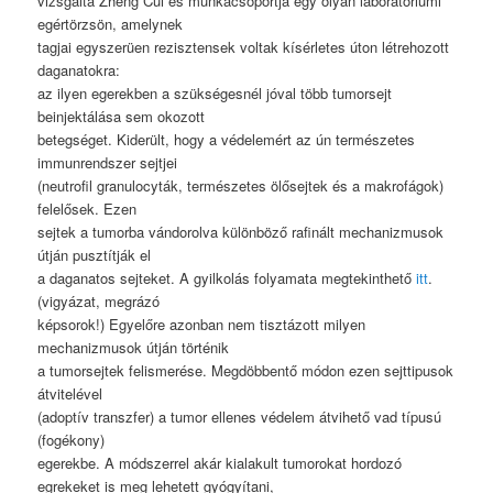
vizsgálta Zheng Cui és munkacsoportja egy olyan laboratoriumi
egértörzsön, amelynek
tagjai egyszerüen rezisztensek voltak kísérletes úton létrehozott
daganatokra:
az ilyen egerekben a szükségesnél jóval több tumorsejt
beinjektálása sem okozott
betegséget. Kiderült, hogy a védelemért az ún természetes
immunrendszer sejtjei
(neutrofil granulocyták, természetes ölősejtek és a makrofágok)
felelősek. Ezen
sejtek a tumorba vándorolva különböző rafinált mechanizmusok
útján pusztítják el
a daganatos sejteket. A gyilkolás folyamata megtekinthető
itt
.
(vigyázat, megrázó
képsorok!) Egyelőre azonban nem tisztázott milyen
mechanizmusok útján történik
a tumorsejtek felismerése. Megdöbbentő módon ezen sejttipusok
átvitelével
(adoptív transzfer) a tumor ellenes védelem átvihető vad típusú
(fogékony)
egerekbe. A módszerrel akár kialakult tumorokat hordoz
ó
egrekeket is meg lehetett gyógyítani,