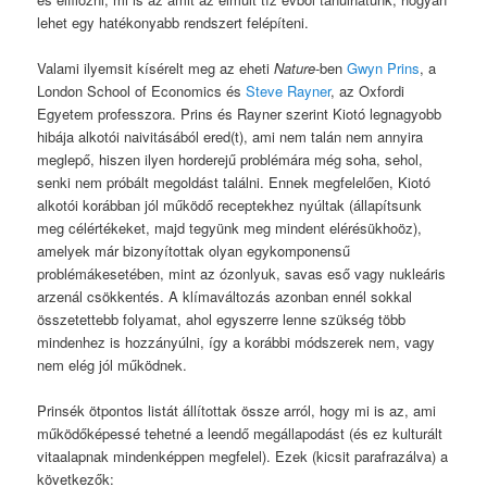
lehet egy hatékonyabb rendszert felépíteni.
Valami ilyemsit kísérelt meg az eheti
Nature
-ben
Gwyn Prins
, a
London School of Economics és
Steve Rayner
, az Oxfordi
Egyetem professzora. Prins és Rayner szerint Kiotó legnagyobb
hibája alkotói naivitásából ered(t), ami nem talán nem annyira
meglepő, hiszen ilyen horderejű problémára még soha, sehol,
senki nem próbált megoldást találni. Ennek megfelelően, Kiotó
alkotói korábban jól működő receptekhez nyúltak (állapítsunk
meg célértékeket, majd tegyünk meg mindent elérésükhoöz),
amelyek már bizonyítottak olyan egykomponensű
problémákesetében, mint az ózonlyuk, savas eső vagy nukleáris
arzenál csökkentés. A klímaváltozás azonban ennél sokkal
összetettebb folyamat, ahol egyszerre lenne szükség több
mindenhez is hozzányúlni, így a korábbi módszerek nem, vagy
nem elég jól működnek.
Prinsék ötpontos listát állítottak össze arról, hogy mi is az, ami
működőképessé tehetné a leendő megállapodást (és ez kulturált
vitaalapnak mindenképpen megfelel). Ezek (kicsit parafrazálva) a
következők: