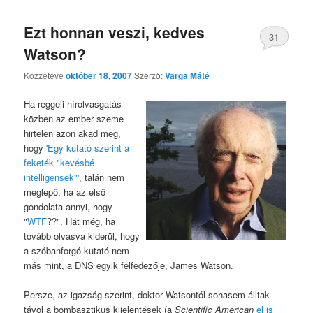
Ezt honnan veszi, kedves
31
Watson?
Közzétéve
október 18, 2007
Szerző:
Varga Máté
Ha reggeli hírolvasgatás
közben az ember szeme
hirtelen azon akad meg,
hogy
'Egy kutató szerint a
feketék "kevésbé
intelligensek"'
, talán nem
meglepő, ha az első
gondolata annyi, hogy
"
WTF
??". Hát még, ha
tovább olvasva kiderül, hogy
a szóbanforgó kutató nem
más mint, a DNS egyik felfedezője, James Watson.
Persze, az igazság szerint, doktor Watsontól sohasem álltak
távol a bombasztikus kijelentések (a
Scientific American
el is