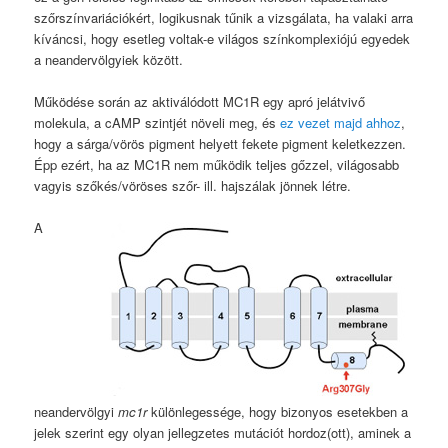
szőrszínvariációkért, logikusnak tűnik a vizsgálata, ha valaki arra
kíváncsi, hogy esetleg voltak-e világos színkomplexiójú egyedek
a neandervölgyiek között.
Működése során az aktiválódott MC1R egy apró jelátvivő
molekula, a cAMP szintjét növeli meg, és
ez vezet majd ahhoz
,
hogy a sárga/vörös pigment helyett fekete pigment keletkezzen.
Épp ezért, ha az MC1R nem működik teljes gőzzel, világosabb
vagyis szőkés/vöröses szőr- ill. hajszálak jönnek létre.
A
neandervölgyi
mc1r
különlegessége, hogy bizonyos esetekben a
jelek szerint egy olyan jellegzetes mutációt hordoz(ott), aminek a