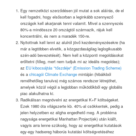
Egy nemzetközi szerződésen jól mutat a sok aláírás, de el
kell fogadni, hogy elsősorban a leginkább szennyező
országok kell akarjanak tenni valamit. Mivel a szennyezés
80%-a mindössze 20 országtól származik, rájuk kell
koncentrálni, és nem a maradék 150-re.
Nyitottnak kell lenni az alulról jövő kezdeményezésekre (ha
már a legtöbben elvetik, a közgazdaságilag leglogikusabb
szén-adó bevezetését). Nem kell a központi megoldásokat
erőltetni (főleg, mert nem tudjuk mi az ideális megoldas);
az
EU kibocsájtás "tőszdéje" (Emission Trading Scheme)
és a
chicagói Climate Exchange
mintáján (hibáikból
remélhetőleg tanulva) még számos rendszer létrejöhet,
amelyek közül végül a legjobban működőkből egy globális
piac alakulhatna ki.
Radikálisan megnövelni az energetikai K+F költségeket.
Ezek 1980 óta világszerte kb. 40%-al csökkentek, pedig a
jelen helyzetben ez aligha engedhető meg. A probléma
nagysága energetikai Manhattan Project(ek) után kiállt,
vagyis arra lenne szükség, hogy az energetikai kutatások
egy-egy hadsereg háborús kutatási költségvetéséhez