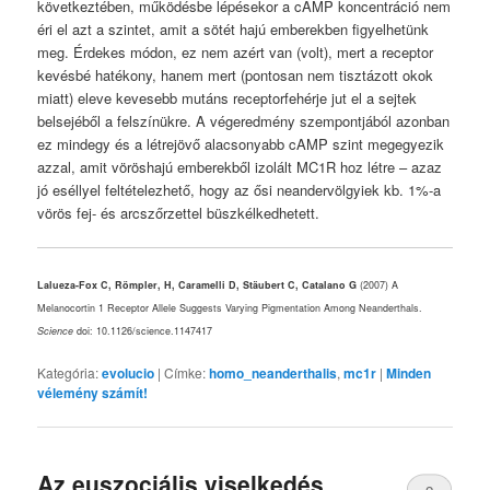
következtében, működésbe lépésekor a cAMP koncentráció nem
éri el azt a szintet, amit a sötét hajú emberekben figyelhetünk
meg. Érdekes módon, ez nem azért van (volt), mert a receptor
kevésbé hatékony, hanem mert (pontosan nem tisztázott okok
miatt) eleve kevesebb mutáns receptorfehérje jut el a sejtek
belsejéből a felszínükre. A végeredmény szempontjából azonban
ez mindegy és a létrejövő alacsonyabb cAMP szint megegyezik
azzal, amit vöröshajú emberekből izolált MC1R hoz létre – azaz
jó eséllyel feltételezhető, hogy az ősi neandervölgyiek kb. 1%-a
vörös fej- és arcszőrzettel büszkélkedhetett.
Lalueza-Fox C, Römpler, H, Caramelli D, Stäubert C, Catalano G
(2007) A
Melanocortin 1 Receptor Allele Suggests Varying Pigmentation Among Neanderthals.
Science
doi: 10.1126/science.1147417
Kategória:
evolucio
|
Címke:
homo_neanderthalis
,
mc1r
|
Minden
vélemény számít!
Az euszociális viselkedés