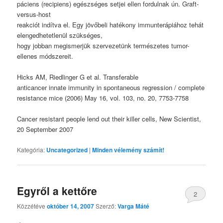
páciens (recipiens) egészséges setjei ellen fordulnak ún. Graft-
versus-host
reakciót indítva el. Egy jövőbeli hatékony immunterápiához tehát
elengedhetetlen
ü
l szükséges,
hogy jobban megismerjük szervezetünk természetes tumor-
ellenes módszereit.
Hicks AM, Riedlinger G et al. Transferable
anticancer i
nnate immunity in spontaneous regression / complete
resistance mice (2006) May 16, vol. 103, no. 20, 7753-7758
Cancer resistant people lend out their killer cells, New Scientist,
20 September 2007
Kategória:
Uncategorized
|
Minden vélemény számít!
Egyről a kettőre
2
Közzétéve
október 14, 2007
Szerző:
Varga Máté