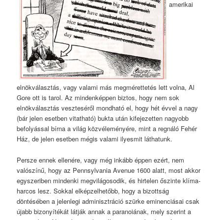
amerikai
elnökválasztás, vagy valami más megmérettetés lett volna, Al
Gore ott is tarol. Az mindenképpen biztos, hogy nem sok
elnökválasztás veszteséről mondható el, hogy hét évvel a nagy
(bár jelen esetben vitatható) bukta után kifejezetten nagyobb
befolyással bírna a világ közvéleményére, mint a regnáló Fehér
Ház, de jelen esetben mégis valami ilyesmit láthatunk.
Persze ennek ellenére, vagy még inkább éppen ezért, nem
valószínű, hogy az Pennsylvania Avenue 1600 alatt, most akkor
egyszeriben mindenki megvilágosodik, és hirtelen őszinte klíma-
harcos lesz. Sokkal elképzelhetőbb, hogy a bizottság
döntésében a jelenlegi adminisztráció szürke eminenciásai csak
újabb bizonyítékát látják annak a paranoiának, mely szerint a