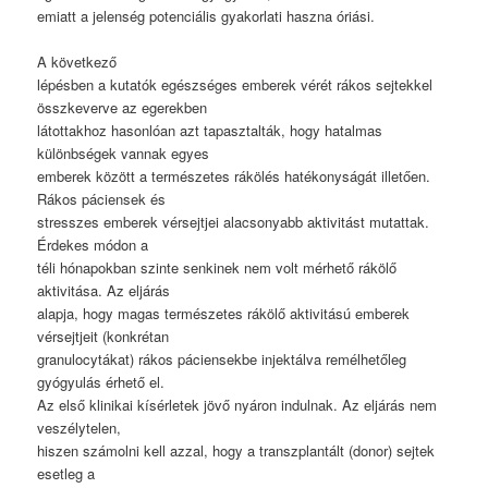
emiatt a jelenség potenciális gyakorlati haszna
ó
ri
á
si.
A következő
lépésben a kutatók egészséges emberek vérét rákos sejtekkel
összkeverve az egerekben
látottakhoz hasonlóan azt tapasztalták, hogy hatalmas
különbségek vannak egyes
emberek között a természetes rákölés hatékonyságát illetően.
Rákos páciensek és
stresszes emberek vérsejtjei alacsonyabb aktivitást mutattak.
Érdekes módon a
téli hónapokban szinte senkinek nem volt mérhető rákölő
aktivitása. Az eljárás
alapja, hogy magas természetes rákölő aktivitású emberek
vérsejtjeit (konkrétan
granulocytákat) rákos páciensekbe injektálva remélhetőleg
gyógyulás érhető el.
Az első klinikai kísérletek jövő nyáron indulnak. Az eljárás nem
veszélytelen,
hiszen számolni kell azzal, hogy a transzplantált (donor) sejtek
esetleg a