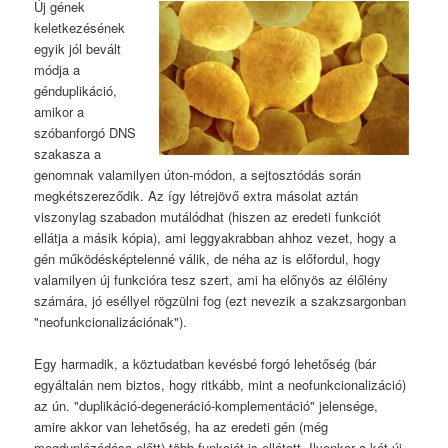
Új gének
keletkezésének
egyik jól bevált
módja a
génduplikáció,
amikor a
szóbanforgó DNS
szakasza a
genomnak valamilyen úton-módon, a sejtosztódás során
megkétszereződik. Az így létrejövő extra másolat aztán
viszonylag szabadon mutálódhat (hiszen az eredeti funkciót
ellátja a másik kópia), ami leggyakrabban ahhoz vezet, hogy a
gén működésképtelenné válik, de néha az is előfordul, hogy
valamilyen új funkcióra tesz szert, ami ha előnyös az élőlény
számára, jó eséllyel rögzülni fog (ezt nevezik a szakzsargonban
"neofunkcionalizációnak").
Egy harmadik, a köztudatban kevésbé forgó lehetőség (bár
egyáltalán nem biztos, hogy ritkább, mint a neofunkcionalizáció)
az ún. "duplikáció-degeneráció-komplementáció" jelensége,
amire akkor van lehetőség, ha az eredeti gén (még
megduplázódása előtt) több funkciót is ellátott. Ilyenkor a két új