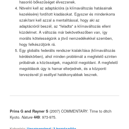
hasonló bőkezűséget élvezzenek.
Növelni kell az adaptációra (a klímaváltozás hatásainak
kezelésére) fordított kiadásokat. Egyszer és mindenkorra
szakítani kell azzal a mentalitással, hogy aki az
adaptációról beszél, az "feladta" a klímaváltozás elleni
küzdelmet. A változás már bekövetkezőben van, így
morális kötelességünk a jövő nemzedékekkel szemben,
hogy felkészüljünk rá.
Egy globális federális rendszer kialakítása (klímaváltozás
kérdéskörben), ahol minden problémát a megfelelő szinten
próbálnak a közösségek, maguktól megoldani. A megfelelő
megoldások úgy is hamar elterjednek, és a központi
tervezésnél jó eséllyel hatékonyabbak lesznek.
Prins G and Rayner S
(2007) COMMENTARY: Time to ditch
Kyoto.
Nature
449
: 973-975.
Kategória:
Uncategorized
|
3
hozzászólás