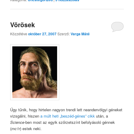
Vörösek
Közzétéve
október 27, 2007
Szerző:
Varga Máté
Úgy tűnik, hogy hirtelen nagyon trendi lett neandervölgyi géneket
vizsgálni, hiszen
a múlt heti „beszéd-génes” cikk
után, a
Science
-ben most az egyik szőrzetszínt befolyásoló génnek
(
mc1r
) estek neki.