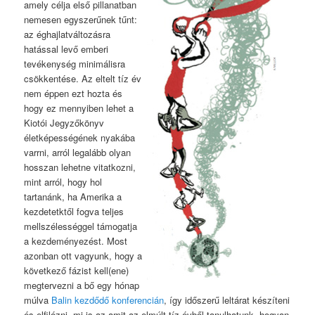
amely célja első pillanatban
nemesen egyszerűnek tűnt:
az éghajlatváltozásra
hatással levő emberi
tevékenység minimálisra
csökkentése. Az eltelt tíz év
nem éppen ezt hozta és
hogy ez mennyiben lehet a
Kiotói Jegyzőkönyv
életképességének nyakába
varrni, arról legalább olyan
hosszan lehetne vitatkozni,
mint arról, hogy hol
tartanánk, ha Amerika a
kezdetetktől fogva teljes
mellszélességgel támogatja
a kezdeményezést. Most
azonban ott vagyunk, hogy a
következő fázist kell(ene)
megtervezni a bő egy hónap
múlva
Balin kezdődő konferencián
, így időszerű leltárat készíteni
és elfilózni, mi is az amit az elmúlt tíz évből tanulhatunk, hogyan