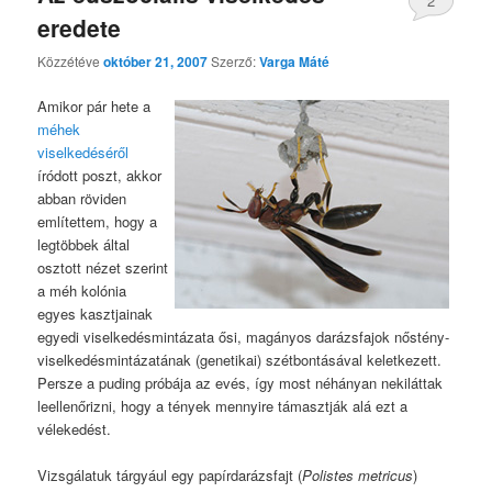
2
eredete
Közzétéve
október 21, 2007
Szerző:
Varga Máté
Amikor pár hete a
méhek
viselkedéséről
íródott poszt, akkor
abban röviden
említettem, hogy a
legtöbbek által
osztott nézet szerint
a méh kolónia
egyes kasztjainak
egyedi viselkedésmintázata ősi, magányos darázsfajok nőstény-
viselkedésmintázatának (genetikai) szétbontásával keletkezett.
Persze a puding próbája az evés, így most néhányan nekiláttak
leellenőrizni, hogy a tények mennyire támasztják alá ezt a
vélekedést.
Vizsgálatuk tárgyául egy papírdarázsfajt (
Polistes metricus
)