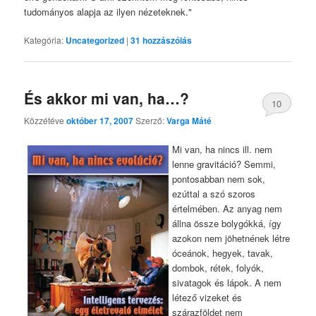
tudományos alapja az ilyen nézeteknek."
Kategória:
Uncategorized
|
31
hozzászólás
És akkor mi van, ha…?
10
Közzétéve
október 17, 2007
Szerző:
Varga Máté
Mi van, ha nincs ill. nem
lenne gravitáció? Semmi,
pontosabban nem sok,
ezúttal a szó szoros
értelmében. Az anyag nem
állna össze bolygókká, így
azokon nem jöhetnének létre
óceánok, hegyek, tavak,
dombok, rétek, folyók,
sivatagok és lápok. A nem
létező vizeket és
szárazföldet nem