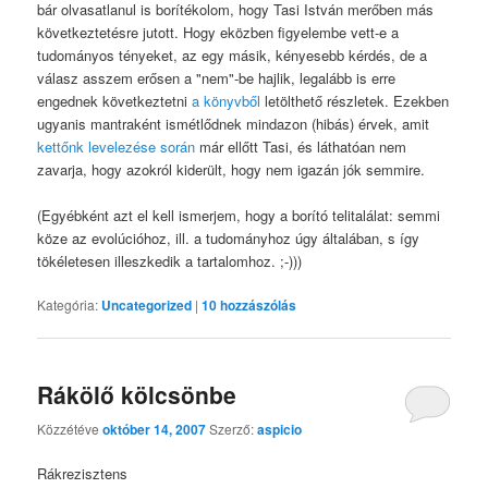
bár olvasatlanul is borítékolom, hogy Tasi István merőben más
következtetésre jutott. Hogy eközben figyelembe vett-e a
tudományos tényeket, az egy másik, kényesebb kérdés, de a
válasz asszem erősen a "nem"-be hajlik, legalább is erre
engednek következtetni
a könyvből
letölthető részletek. Ezekben
ugyanis mantraként ismétlődnek mindazon (hibás) érvek, amit
kettőnk levelezése során
már ellőtt Tasi, és láthatóan nem
zavarja, hogy azokról kiderült, hogy nem igazán jók semmire.
(Egyébként azt el kell ismerjem, hogy a borító telitalálat: semmi
köze az evolúcióhoz, ill. a tudományhoz úgy általában, s így
tökéletesen illeszkedik a tartalomhoz. ;-)))
Kategória:
Uncategorized
|
10
hozzászólás
Rákölő kölcsönbe
Közzétéve
október 14, 2007
Szerző:
aspicio
Rákrezisztens