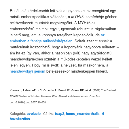
Ennél talán érdekesebb lett volna ugyanezzel az energiával egy
másik ember-specifikus változást, a
MYH16
izomfehérje-génben
bekövetkezett mutációt megvizsgálni. A MYH16 az
emberszabású majmok egyik, igencsak robusztus rágóizmában
lelhető meg, ami a koponya tetejéhez kapcsolódik, de
az
emberben a fehérje működésképtelen
. Sokak szerint ennek a
mutációnak köszönhető, hogy a koponyánk nagyobbra nőhetett –
ám ha ez így van, akkor a hasonlóan (sőt) nagy agytérfogatú
neandervölgyiekben szintén a működésképtelen verzió kellett
jelen legyen. Hogy mi is (volt) a helyzet, ha máskor nem, a
neandervölgyi genom
befejezésekor mindenképpen kiderül.
Krause J, Lalueza-Fox C, Orlando L, Enard W, Green RE, et al.
(2007) The Derived
FOXP2
Variant of Modern Humans Was Shared with Neandertals.
Curr Biol
doi:10.1016/j.cub.2007.10.008
Kategória:
evolucio
|
Címke:
foxp2
,
homo_neanderthalis
|
6
hozzászólás