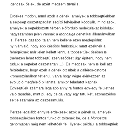
igencsak ősiek, de azért mégsem triviális.
Érdekes módon, mind azok a gének, amelyek a többsejtűekben
a sejt-sejt összetapadást segítő fehérjéket kódolják, mind azok,
amelyek a sejtekközötti térben előforduló molekulákat kódolják
nagyszámban jelen vannak a
Monosiga
genetikai állományában
is. Persze igazából talán nem kellene ezen meglepődni:
nyilvánvaló, hogy épp későbbi funkciójuk miatt ezeknek a
fehérjéknek már jelen kellett lenni, a többsejtűek ősében is
(nehezen lehet többsejtű szerveződést úgy építeni, hogy nem
tudjuk a sejteket összetartani…). És mégcsak nem is kell azt
feltételezni, hogy ezek a gének ott ültek a galléros-ostoros
kromoszómákon tétlenül, várva hogy végre elérkezzen az
evolúció megfelelő pillanata, amikor feladatot kapnak.
Egysejtűek számára legalább annyira fontos egy-egy felülethez
való tapadás, mint pl. egy csiga vagy egy tatu két, szomszédos
sejtje számára az összesimulás.
Persze legalább ennyire érdekesek azok a gének is, amelyek
többsejtűekben fontos funkciót töltenek be, de a
Monosiga
genomjában még nem lelhetőek fel. Ilyenek például a többsejtűek