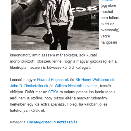
(egyelőre
máshol
nem leltem,
ezért az
óvatosság),
végre
hangosan
kimondatott, amin asszem már sokszor, sok kutató
morfondírozott: időszerű lenne, hogy a magyar gazdasági elit a
filantrópia mezején is kövesse külföldi kollégáit.
Leendő magyar
Howard Hughes-ok
és
Sir Henry Wellcome-ok
,
John D. Rockefeller-ek
és
William Hesketh Lever-ek
, tessék
előlépni. Ráfér már az
OTKA
-ra valami potens kis konkurencia,
arról nem is szólva, hogy biztos elfér a magyar tudomány
berkeiben egy kis extra apanázs. Főleg, ha valóban jól és
hatékonyan költik el.
Kategória:
Uncategorized
|
1
hozzászólás