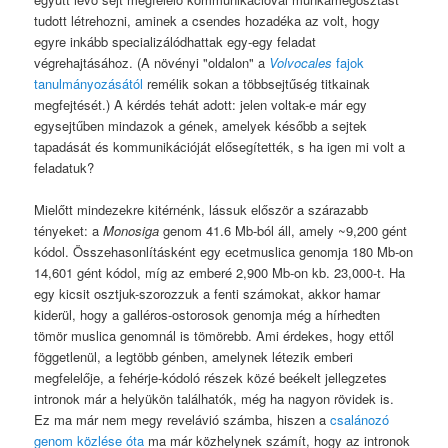
tudott létrehozni, aminek a csendes hozadéka az volt, hogy
egyre inkább specializálódhattak egy-egy feladat
végrehajtásához. (A növényi "oldalon" a
Volvocales
fajok
tanulmányozásától
remélik sokan a többsejtűség titkainak
megfejtését.) A kérdés tehát adott: jelen voltak-e már egy
egysejtűben mindazok a gének, amelyek később a sejtek
tapadását és kommunikációját elősegítették, s ha igen mi volt a
feladatuk?
Mielőtt mindezekre kitérnénk, lássuk először a szárazabb
tényeket: a
Monosiga
genom 41.6 Mb-ból áll, amely ~9,200 gént
kódol. Összehasonlításként egy ecetmuslica genomja 180 Mb-on
14,601 gént kódol, míg az emberé 2,900 Mb-on kb. 23,000-t. Ha
egy kicsit osztjuk-szorozzuk a fenti számokat, akkor hamar
kiderül, hogy a galléros-ostorosok genomja még a hírhedten
tömör muslica genomnál is tömörebb. Ami érdekes, hogy ettől
föggetlenül, a legtöbb génben, amelynek létezik emberi
megfelelője, a fehérje-kódoló részek közé beékelt jellegzetes
intronok már a helyükön találhatók, még ha nagyon rövidek is.
Ez ma már nem megy revelávió számba, hiszen a
csalánozó
genom közlése óta
ma már közhelynek számít, hogy az intronok