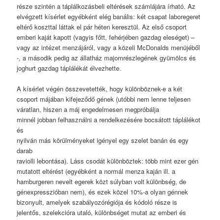
része szintén a táplálkozásbeli eltérések számlájára írható. Az
elvégzett kísérlet egyébként elég banális: két csapat laboregeret
eltérő koszttal láttak el pár héten keresztül. Az első csoport
emberi kaját kapott (vagyis főtt, fehérjében gazdag eleséget) –
vagy az intézet menzájáról, vagy a közeli McDonalds menüjéből
-, a második pedig az állatház majomrészlegének gyümölcs és
joghurt gazdag táplálékát élvezhette.
A kísérlet végén összevetették, hogy különböznek-e a két
csoport májában kifejeződő gének (utóbbi nem lenne teljesen
váratlan, hiszen a máj engedelmesen megpróbálja
minnél jobban felhasználni a rendelkezésére bocsátott táplálékot
és
nyilván más körülményeket igényel egy szelet banán és egy
darab
raviolli lebontása). Láss csodát különböztek: több mint ezer gén
mutatott eltérést (egyébként a normál menza kaján ill. a
hamburgeren nevelt egerek közt súlyban volt különbség, de
génexpresszióban nem), és ezek közel 10%-a olyan génnek
bizonyult, amelyek szabályozórégiója és kódoló része is
jelentős, szelekcióra utaló, különbséget mutat az emberi és