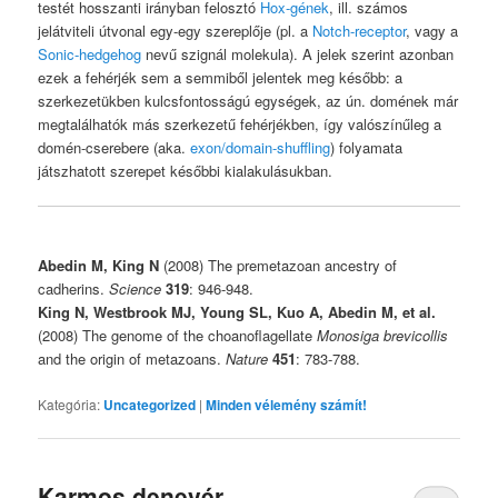
testét hosszanti irányban felosztó
Hox-gének
, ill. számos
jelátviteli útvonal egy-egy szereplője (pl. a
Notch-receptor
, vagy a
Sonic-hedgehog
nevű szignál molekula). A jelek szerint azonban
ezek a fehérjék sem a semmiből jelentek meg később: a
szerkezetükben kulcsfontosságú egységek, az ún. domének már
megtalálhatók más szerkezetű fehérjékben, így valószínűleg a
domén-cserebere (aka.
exon/domain-shuffling
) folyamata
játszhatott szerepet későbbi kialakulásukban.
Abedin M, King N
(2008) The premetazoan ancestry of
cadherins.
Science
319
: 946-948.
King N, Westbrook MJ, Young SL, Kuo A, Abedin M, et al.
(2008) The genome of the choanoflagellate
Monosiga brevicollis
and the origin of metazoans.
Nature
451
: 783-788.
Kategória:
Uncategorized
|
Minden vélemény számít!
Karmos denevér