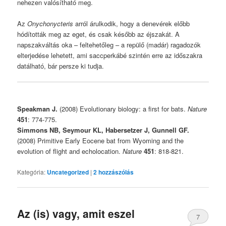
nehezen valósítható meg.
Az
Onychonycteris
arról árulkodik, hogy a denevérek előbb
hódították meg az eget, és csak később az éjszakát. A
napszakváltás oka – feltehetőleg – a repülő (madár) ragadozók
elterjedése lehetett, ami saccperkábé szintén erre az időszakra
datálható, bár persze ki tudja.
Speakman J.
(2008) Evolutionary biology: a first for bats.
Nature
451
: 774-775.
Simmons NB, Seymour KL, Habersetzer J, Gunnell GF.
(2008) Primitive Early Eocene bat from Wyoming and the
evolution of flight and echolocation.
Nature
451
: 818-821.
Kategória:
Uncategorized
|
2
hozzászólás
Az (is) vagy, amit eszel
7