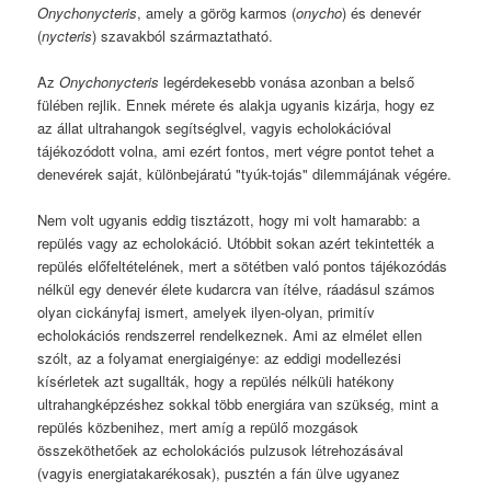
Onychonycteris
, amely a görög karmos (
onycho
) és denevér
(
nycteris
) szavakból származtatható.
Az
Onychonycteris
legérdekesebb vonása azonban a belső
fülében rejlik. Ennek mérete és alakja ugyanis kizárja, hogy ez
az állat ultrahangok segítséglvel, vagyis echolokációval
tájékozódott volna, ami ezért fontos, mert végre pontot tehet a
denevérek saját, különbejáratú "tyúk-tojás" dilemmájának végére.
Nem volt ugyanis eddig tisztázott, hogy mi volt hamarabb: a
repülés vagy az echolokáció. Utóbbit sokan azért tekintették a
repülés előfeltételének, mert a sötétben való pontos tájékozódás
nélkül egy denevér élete kudarcra van ítélve, ráadásul számos
olyan cickányfaj ismert, amelyek ilyen-olyan, primitív
echolokációs rendszerrel rendelkeznek. Ami az elmélet ellen
szólt, az a folyamat energiaigénye: az eddigi modellezési
kísérletek azt sugallták, hogy a repülés nélküli hatékony
ultrahangképzéshez sokkal több energiára van szükség, mint a
repülés közbenihez, mert amíg a repülő mozgások
összeköthetőek az echolokációs pulzusok létrehozásával
(vagyis energiatakarékosak), pusztén a fán ülve ugyanez