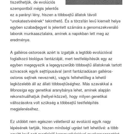
tiszetlhetjük, de evolúciós
szempontból mégis jelentős
ez a parányi lény, hiszen a többsejtű állatok távoli
"unokatestvérének" tekinthető. És a törzsfán levű kiemelt helye
egyben szabadjegyet is jelentett számára a genomszekvenáló
laborok munkaasztalaira, aminek a napokban lett meg az
eredménye.
A galléros-ostorosok azért is izgatják a legtöbb evolúcióval
foglalkozó biológus fantáziáját, mert testfelépítésük egy az
egyben megegyezik a legegyszerűbb többsejtű állatoknak tartott
szivacsok egyik sejttípusával (amit fantáziadúsan galléros-
ostoros sejtnek neveznek), vagyis feltehetőleg a lehető
legközelebb áll az állati többsejtűséghez. Más szavakkal a
Monosiga
egy genetikai aranybánya lehet, aminek alapján
rekonstruálhatjuk (hellyel-közzel), hogy milyen genetikai
változásokra volt szükség a többsejtű testfelépítés
megjelenéséhez.
Ez utóbbit nem egészen véletlenül az evolúció egyik nagy
lépésének tartják, hiszen minőségi ugrást tett lehetővé: a több
együtt levő sejt megfelelő kommunikációval munkamegosztást