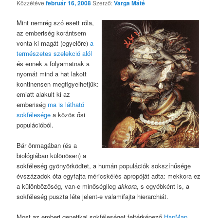
Közzétéve
február 16, 2008
Szerző:
Varga Máté
Mint nemrég szó esett róla,
az emberiség korántsem
vonta ki magát (egyelőre)
a
természetes szelekció alól
és ennek a folyamatnak a
nyomát mind a hat lakott
kontinensen megfigyelhetjük:
emiatt alakult ki az
emberiség
ma is látható
sokfélesége
a közös ősi
populációból.
Bár önmagában (és a
biológiában különösen) a
sokféleség gyönyörködtet, a humán populációk sokszínűsége
évszázadok óta egyfajta méricskélés apropóját adta: mekkora ez
a különbözőség, van-e minőségileg
akkora
, s egyébként is, a
sokféleség puszta léte jelent-e valamifajta hierarchiát.
Most az emberi genetikai sokféleséget feltérképező
HapMap