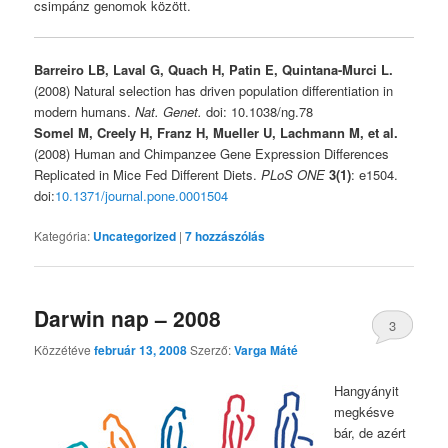
csimpánz genomok között.
Barreiro LB, Laval G, Quach H, Patin E, Quintana-Murci L.
(2008) Natural selection has driven population differentiation in
modern humans.
Nat. Genet.
doi: 10.1038/ng.78
Somel M, Creely H, Franz H, Mueller U, Lachmann M, et al.
(2008) Human and Chimpanzee Gene Expression Differences
Replicated in Mice Fed Different Diets.
PLoS ONE
3(1)
: e1504.
doi:
10.1371/journal.pone.0001504
Kategória:
Uncategorized
|
7
hozzászólás
Darwin nap – 2008
3
Közzétéve
február 13, 2008
Szerző:
Varga Máté
Hangyányit
megkésve
bár, de azért