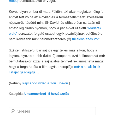
Blood)
bemutatásával ér véget.
Kevés olyan ember él ma a Földön, aki akár megközelítőleg is
annyit tett volna az élővilág és a természetismeret széleskörű
népszerűsítéséért mint Sir David, és stílszerűen ez talán ott
érhető leginkább nyomon, hogy a pár évvel ezelőtti
"Madarak
élete"
sorozatot forgató csapat egyik pozíciójának betöltésére
nem kevesebb mint háromezerszeres (!!)
túljelentkezés volt
.
Szintén stílszerű, bár sajnos egy teljes más síkon, hogy a
legveszélyeztetettebb (kétéltű) csoportról szóló filmsorozat már
bemutatásakor azzal a sajnálatos ténnyel reklámozhatja magát,
hogy a forgatás óta a film egyik szereplője
már a kihalt fajok
listáját gazdagítja
…
(Néhány
kapcsódó videó a YouTube-on
.)
Kategória:
Uncategorized
|
5
hozzászólás
K
e