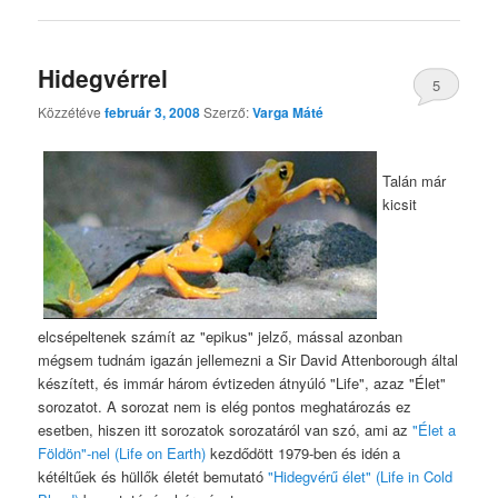
Hidegvérrel
5
Közzétéve
február 3, 2008
Szerző:
Varga Máté
Talán már
kicsit
elcsépeltenek számít az "epikus" jelző, mással azonban
mégsem tudnám igazán jellemezni a Sir David Attenborough által
készített, és immár három évtizeden átnyúló "Life", azaz "Élet"
sorozatot. A sorozat nem is elég pontos meghatározás ez
esetben, hiszen itt sorozatok sorozatáról van szó, ami az
"Élet a
Földön"-nel (Life on Earth)
kezdődött 1979-ben és idén a
kétéltűek és hüllők életét bemutató
"Hidegvérű élet" (Life in Cold