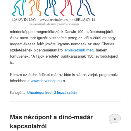
mindenképpen megemlékezünk Darwin 199. születésnapjáról.
Azaz most már igazán visszafele pereg az idő a 2009-es nagy
megemlékezés felé: jövőre ugyanis nemcsak az öreg Charles
születésének bicentenáriumáról
emlékezünk meg
, hanem
főművének, "A fajok eredete" publikálásának 150. évfordulójáról
is.
Persze az érdeklődőket már az idén is várták-várják programok:
bővebben a
www.darwinnap.hu
-n.
Kategória:
Uncategorized
|
3
hozzászólás
Más nézőpont a dinó-madár
4
kapcsolatról