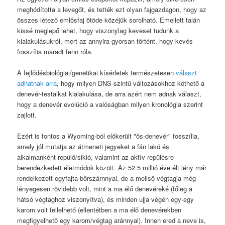
meghódította a levegőt, és tették ezt olyan fajgazdagon, hogy az
összes létező emlősfaj ötöde közéjük sorolható. Emellett talán
kissé meglepő lehet, hogy viszonylag keveset tudunk a
kialakulásukról, mert az annyira gyorsan történt, hogy kevés
fosszília maradt fenn róla.
A fejlődésbiológiai/genetikai kísérletek természetesen
választ
adhatnak arra
, hogy milyen DNS-szintű változásokhoz köthető a
denevér-testalkat kialakulása, de arra azért nem adnak választ,
hogy a denevér evolúció a valóságban milyen kronológia szerint
zajlott.
Ezért is fontos a Wyoming-ból előkerült "ős-denevér" fosszília,
amely jól mutatja az átmeneti jegyeket a fán lakó és
alkalmanként repülő/sikló, valamint az aktív repülésre
berendezkedett életmódok között. Az 52.5 millió éve élt lény már
rendelkezett egyfajta bőrszárnnyal, de a mellső végtagja még
lényegesen rövidebb volt, mint a ma élő denevéreké (főleg a
hátsó végtaghoz viszonyítva), és minden ujja végén egy-egy
karom volt fellelhető (ellentétben a ma élő denevérekben
megfigyelhető egy karom/végtag aránnyal). Innen ered a neve is,