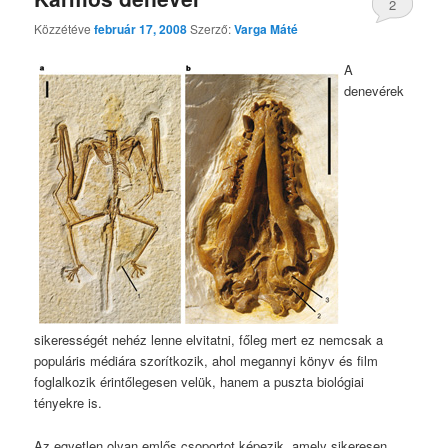
2
Közzétéve
február 17, 2008
Szerző:
Varga Máté
A
denevérek
sikerességét nehéz lenne elvitatni, főleg mert ez nemcsak a
populáris médiára szorítkozik, ahol megannyi könyv és film
foglalkozik érintőlegesen velük, hanem a puszta biológiai
tényekre is.
Az egyetlen olyan emlős csoportot képezik, amely sikeresen