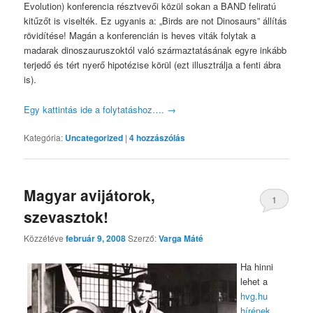
Evolution) konferencia résztvevői közül sokan a BAND feliratú
kitűzőt is viselték. Ez ugyanis a: „Birds are not Dinosaurs” állítás
rövidítése! Magán a konferencián is heves viták folytak a
madarak dinoszauruszoktól való származtatásának egyre inkább
terjedő és tért nyerő hipotézise körül (ezt illusztrálja a fenti ábra
is).
Egy kattintás ide a folytatáshoz….
→
Kategória:
Uncategorized
|
4
hozzászólás
Magyar avijátorok,
1
szevasztok!
Közzétéve
február 9, 2008
Szerző:
Varga Máté
Ha hinni
lehet a
hvg.hu
hírének