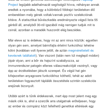
Project
legújabb adathalmazát segítségül hívva, néhányan annak
eredtek a nyomába, hogy a különböző földrajzi területeken élő
emberekben mely gének voltak/vannak pozitív szelekciónak
kitéve. A statisztikai bűvészkedés eredményezte végső lista 55
génből áll, amelyből 30-ról igazából még nemigen tudjuk mit is
csinál, azonban a maradék huszonöt elég beszédes.
Már eleve az is érdekes, hogy mi az ami nincs köztük: egyetlen
olyan gén sem, amelyet bármifajta értelmi funkcióhoz lehetne
kötni (korábban volt ilyenre jelölt, de aztán
megmérettetett és
kevésnek találtatott
). Van viszont (talán nem túl meglepő módon)
jópár olyan, ami a bőr- és hajszínt szabályozza, az
immunrendszer patogén ellenes válaszreakcióját vezényli, vagy
épp az érzékelésben játszik szerepet. És végül hat gén
kifejezetten anyagcsere funkciókhoz köthető, tehát az adott
területeken fogyasztott táplálék összetétele szintén szelekciós
erejűnek bizonyult.
Utóbbi azért is tűnik érdekesnek, mert épp most jelent meg egy
másik cikk is, ahol a szerzők arra utalgatnak erőteljesen, hogy
az ember és csimpánz közt fellelhető genetikai eltérések egy