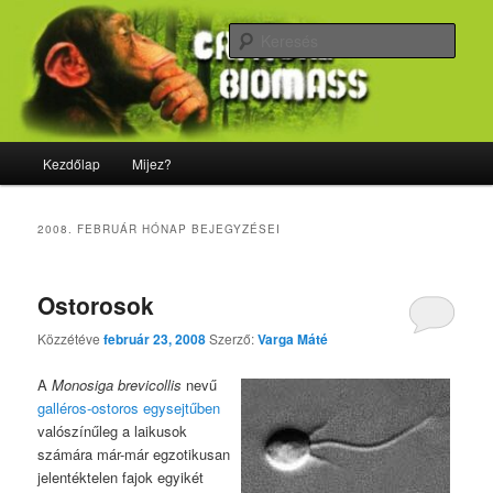
Tovább
Tovább
Majdnem minden, ami biológia
az
a
Kere
elsődleges
másodlagos
tartalomra
tartalomra
CriticalBiomass
Fő
Kezdőlap
Mijez?
menü
2008. FEBRUÁR
HÓNAP BEJEGYZÉSEI
Ostorosok
Közzétéve
február 23, 2008
Szerző:
Varga Máté
A
Monosiga brevicollis
nevű
galléros-ostoros egysejtűben
valószínűleg a laikusok
számára már-már egzotikusan
jelentéktelen fajok egyikét