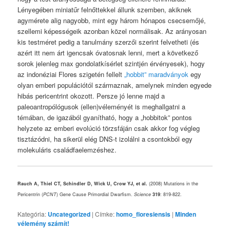
Lényegében miniatűr felnőttekkel állunk szemben, akiknek
agymérete alig nagyobb, mint egy három hónapos csecsemőjé,
szellemi képességeik azonban közel normálisak. Az arányosan
kis testméret pedig a tanulmány szerzői szerint felvetheti (és
azért itt nem árt igencsak óvatosnak lenni, mert a következő
sorok jelenleg max gondolatkísérlet szintjén érvényesek), hogy
az indonéziai Flores szigetén fellelt
„hobbit” maradványok
egy
olyan emberi populációtól származnak, amelynek minden egyede
hibás pericentrint okozott. Persze jó lenne majd a
paleoantropólógusok (ellen)véleményét is meghallgatni a
témában, de igazából gyanítható, hogy a „hobbitok” pontos
helyzete az emberi evolúció törzsfáján csak akkor fog végleg
tisztázódni, ha sikerül elég DNS-t izolálni a csontokból egy
molekuláris családfaelemzéshez.
Rauch A, Thiel CT, Schindler D, Wick U, Crow YJ, et al.
(2008) Mutations in the
Pericentrin (
PCNT
) Gene Cause Primordial Dwarfism.
Science
319
: 819-822.
Kategória:
Uncategorized
|
Címke:
homo_floresiensis
|
Minden
vélemény számít!