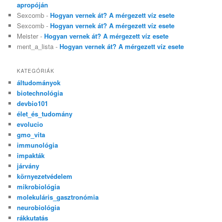
apropóján
Sexcomb
-
Hogyan vernek át? A mérgezett víz esete
Sexcomb
-
Hogyan vernek át? A mérgezett víz esete
Meister
-
Hogyan vernek át? A mérgezett víz esete
ment_a_lista
-
Hogyan vernek át? A mérgezett víz esete
KATEGÓRIÁK
áltudományok
biotechnológia
devbio101
élet_és_tudomány
evolucio
gmo_vita
immunológia
impakták
járvány
környezetvédelem
mikrobiológia
molekuláris_gasztronómia
neurobiológia
rákkutatás