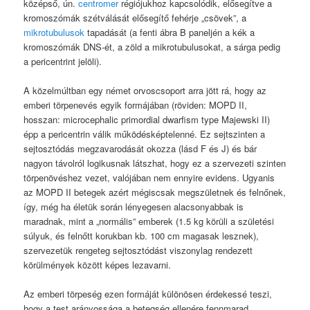
középső, ún.
centromer
régiójukhoz kapcsolódik, elősegítve a
kromoszómák szétválását elősegítő fehérje „csövek”, a
mikrotubulusok
tapadását (a fenti ábra B paneljén a kék a
kromoszómák DNS-ét, a zöld a mikrotubulusokat, a sárga pedig
a pericentrint jelöli).
A közelmúltban egy német orvoscsoport arra jött rá, hogy az
emberi törpenevés egyik formájában (röviden: MOPD II,
hosszan: microcephalic primordial dwarfism type Majewski II)
épp a pericentrin válik működésképtelenné. Ez sejtszinten a
sejtosztódás megzavarodását okozza (lásd F és J) és bár
nagyon távolról logikusnak látszhat, hogy ez a szervezeti szinten
törpenövéshez vezet, valójában nem ennyire evidens. Ugyanis
az MOPD II betegek azért mégiscsak megszületnek és felnőnek,
így, még ha életük során lényegesen alacsonyabbak is
maradnak, mint a „normális” emberek (1.5 kg körüli a születési
súlyuk, és felnőtt korukban kb. 100 cm magasak lesznek),
szervezetük rengeteg sejtosztódást viszonylag rendezett
körülmények között képes lezavarni.
Az emberi törpeség ezen formáját különösen érdekessé teszi,
hogy a test arányossága a betegség ellenére fennmarad.