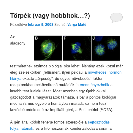
Törpék (vagy hobbitok…?)
Közzétéve
február 9, 2008
Szerző:
Varga Máté
Az
alacsony
testméretnek számos biológiai oka lehet. Néhány ezek közül már
elég széleskörben (fel)ismert, ilyen például a
növekedési hormon
hiánya
okozta „törpeség”, de egyes növekedési faktor
receptorokban bekövetkező mutációk is
eredményezhetik
a
kisebb test kialakulását. Most azonban egy újabb okkal
gazdagodott a magyarázatok tárháza, s bár a pontos biológiai
mechanizmus egyelőre homályban maradt, ez nem teszi
kevésbé érdekessé az implikált gént, a Pericentrint (
PCTN
).
A gén által kódolt fehérje fontos szereplője a
sejtosztódás
folyamatának
, és a kromoszómák kondenzálódása során a