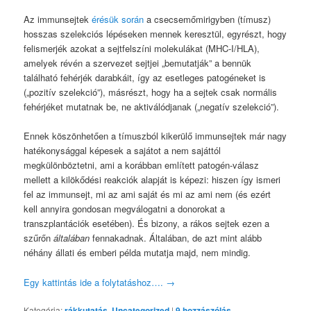
Az immunsejtek
érésük során
a csecsemőmirigyben (tímusz)
hosszas szelekciós lépéseken mennek keresztül, egyrészt, hogy
felismerjék azokat a sejtfelszíni molekulákat (MHC-I/HLA),
amelyek révén a szervezet sejtjei „bemutatják” a bennük
található fehérjék darabkáit, így az esetleges patogéneket is
(„pozitív szelekció”), másrészt, hogy ha a sejtek csak normális
fehérjéket mutatnak be, ne aktiválódjanak („negatív szelekció”).
Ennek köszönhetően a tímuszból kikerülő immunsejtek már nagy
hatékonysággal képesek a sajátot a nem sajáttól
megkülönböztetni, ami a korábban említett patogén-válasz
mellett a kilökődési reakciók alapját is képezi: hiszen így ismeri
fel az immunsejt, mi az ami saját és mi az ami nem (és ezért
kell annyira gondosan megválogatni a donorokat a
transzplantációk esetében). És bizony, a rákos sejtek ezen a
szűrőn
általában
fennakadnak. Általában, de azt mint alább
néhány állati és emberi példa mutatja majd, nem mindig.
Egy kattintás ide a folytatáshoz….
→
Kategória:
rákkutatás
,
Uncategorized
|
9
hozzászólás