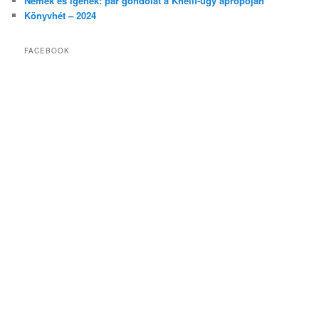
Nemek és igenek: pár gondolat a Khelif-ügy apropóján
Könyvhét – 2024
FACEBOOK