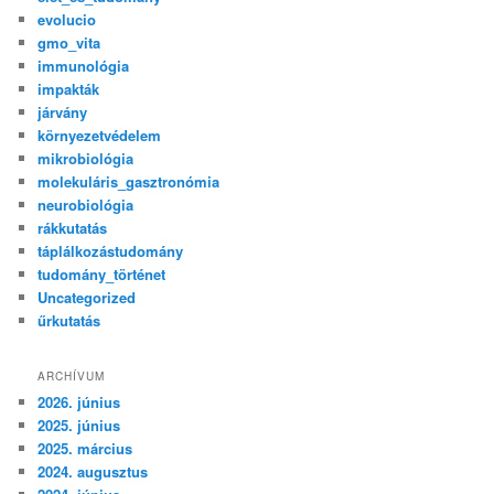
evolucio
gmo_vita
immunológia
impakták
járvány
környezetvédelem
mikrobiológia
molekuláris_gasztronómia
neurobiológia
rákkutatás
táplálkozástudomány
tudomány_történet
Uncategorized
űrkutatás
ARCHÍVUM
2026. június
2025. június
2025. március
2024. augusztus