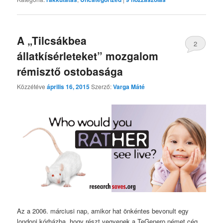
A „Tilcsákbea
2
állatkísérleteket” mozgalom
rémisztő ostobasága
Közzétéve
április 16, 2015
Szerző:
Varga Máté
Az a 2006. márciusi nap, amikor hat önkéntes bevonult egy
londoni kórházba, hogy részt vegyenek a TeGenero német cég