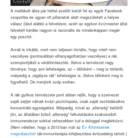
A mellékelt ábra pár héttel ezelőtt került fel az egyik Facebook
csoportba és ugyan ott pillanatok alatt megszületett a helyes
válasz (lásd alább) a felvetésre, azért az egykori
kvízmester
által
felvetett kérdés nagyon is racionális és mindenképpen megér
egy posztot.
Annál is inkább, mert nem teljesen triviális, hogy miért nem
veszélyes (pontosabban elhanyagolhatóan veszélyes) a rák
szempontjából a vérátömlesztés, illetve a természet nagy
törvénye, hogy ami lehetséges, az – időnként – meg is történik,
márpedig a „ragályos rák” lehetséges is, illetve időnként meg is
figyelhető. De menjünk szép sorban.
A rák gyilkos természete pont abban rejlik, hogy a szervezet
saját sejtjei válnak kvázi pszichopata, csak saját osztódásaikra
koncentráló egységekké. Márpedig, mivel az „ellenség” belülről
jön, az általában külső „ellenség” felkutatására szakosodott
immunrendszer sokkal nehezebben tud a dologgal megbirkózni.
(Nem véletlen, hogy a 2013-ban már az
Év Áttörésének
megválasztott
rák-immunterápia kifejlesztése évtizedekig tartott.)