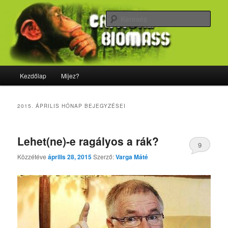
Tovább
Tovább
Majdnem minden, ami biológia
az
a
Kere
elsődleges
másodlagos
tartalomra
tartalomra
CriticalBiomass
Fő
Kezdőlap
Mijez?
menü
2015. ÁPRILIS
HÓNAP BEJEGYZÉSEI
Lehet(ne)-e ragályos a rák?
9
Közzétéve
április 28, 2015
Szerző:
Varga Máté