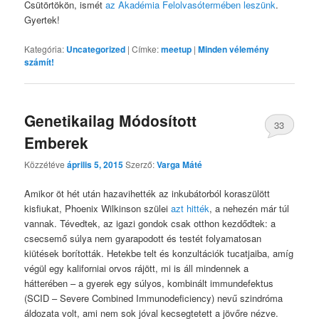
Csütörtökön, ismét
az Akadémia Felolvasótermében leszünk
.
Gyertek!
Kategória:
Uncategorized
|
Címke:
meetup
|
Minden vélemény
számít!
Genetikailag Módosított
33
Emberek
Közzétéve
április 5, 2015
Szerző:
Varga Máté
Amikor öt hét után hazavihették az inkubátorból koraszülött
kisfiukat, Phoenix Wilkinson szülei
azt hitték
, a nehezén már túl
vannak. Tévedtek, az igazi gondok csak otthon kezdődtek: a
csecsemő súlya nem gyarapodott és testét folyamatosan
kiütések borították. Hetekbe telt és konzultációk tucatjaiba, amíg
végül egy kaliforniai orvos rájött, mi is áll mindennek a
hátterében – a gyerek egy súlyos, kombinált immundefektus
(SCID – Severe Combined Immunodeficiency) nevű szindróma
áldozata volt, ami nem sok jóval kecsegtetett a jövőre nézve.