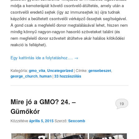
módja a kemoterápiát követő csontvelő-átültetés, amely után a
csontvelői eredetű sejtek (így az immunsejtek is) újra tudnak
képződni a beültetett csontvelői vérképző őssejtek segítségével.
A gond csak a megfelelő donor megtalálásával lehet, hiszen nem
mindig könnyű nagyon-nagyon hasonló szöveteket találni (és
nem megfelelő donor szöveteit átültetve akár halálos kilökődési
reakció is felléphet).
Egy kattintás ide a folytatáshoz….
→
Kategória:
gmo_vita
,
Uncategorized
|
Címke:
gensebeszet
,
george_church
,
human
|
33
hozzászólás
Mire jó a GMO? 24. –
19
Gümőkór
Közzétéve
április 5, 2015
Szerző:
Sexcomb