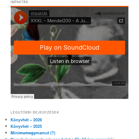
IMPAKTÁK
LEGUTÓBBI BEJEGYZÉSEK
Könyvhét – 2026
Könyvhét – 2025
Mini
mumegy
mamut (?)