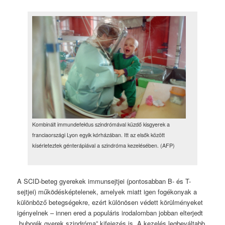
Kombinált immundefektus szindrómával küzdő kisgyerek a
franciaországi Lyon egyik kórházában. Itt az elsők között
kísérleteztek génterápiával a szindróma kezelésében. (AFP)
A SCID-beteg gyerekek immunsejtjei (pontosabban B- és T-
sejtjei) működésképtelenek, amelyek miatt igen fogékonyak a
különböző betegségekre, ezért különösen védett körülményeket
igényelnek – innen ered a populáris irodalomban jobban elterjedt
„buborék gyerek szindróma” kifejezés is. A kezelés legbeváltabb