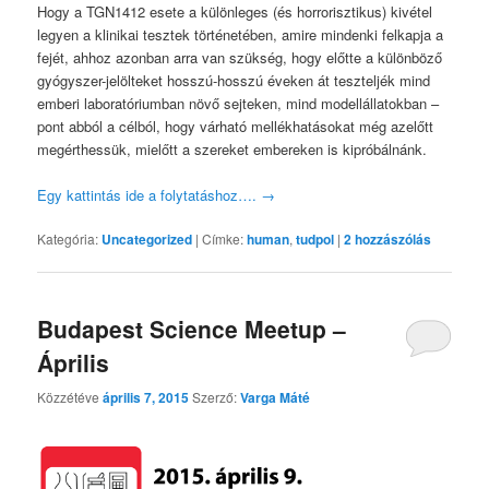
Hogy a TGN1412 esete a különleges (és horrorisztikus) kivétel
legyen a klinikai tesztek történetében, amire mindenki felkapja a
fejét, ahhoz azonban arra van szükség, hogy előtte a különböző
gyógyszer-jelölteket hosszú-hosszú éveken át teszteljék mind
emberi laboratóriumban növő sejteken, mind modellállatokban –
pont abból a célból, hogy várható mellékhatásokat még azelőtt
megérthessük, mielőtt a szereket embereken is kipróbálnánk.
Egy kattintás ide a folytatáshoz….
→
Kategória:
Uncategorized
|
Címke:
human
,
tudpol
|
2
hozzászólás
Budapest Science Meetup –
Április
Közzétéve
április 7, 2015
Szerző:
Varga Máté