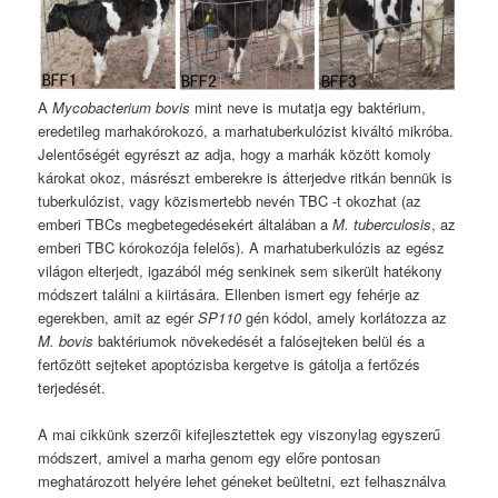
A
Mycobacterium bovis
mint neve is mutatja egy baktérium,
eredetileg marhakórokozó, a marhatuberkulózist kiváltó mikróba.
Jelentőségét egyrészt az adja, hogy a marhák között komoly
károkat okoz, másrészt emberekre is átterjedve ritkán bennük is
tuberkulózist, vagy közismertebb nevén TBC -t okozhat (az
emberi TBCs megbetegedésekért általában a
M. tuberculosis
, az
emberi TBC kórokozója felelős). A marhatuberkulózis az egész
világon elterjedt, igazából még senkinek sem sikerült hatékony
módszert találni a kiirtására. Ellenben ismert egy fehérje az
egerekben, amit az egér
SP110
gén kódol, amely korlátozza az
M. bovis
baktériumok növekedését a falósejteken belül és a
fertőzött sejteket apoptózisba kergetve is gátolja a fertőzés
terjedését.
A mai cikkünk szerzői kifejlesztettek egy viszonylag egyszerű
módszert, amivel a marha genom egy előre pontosan
meghatározott helyére lehet géneket beültetni, ezt felhasználva