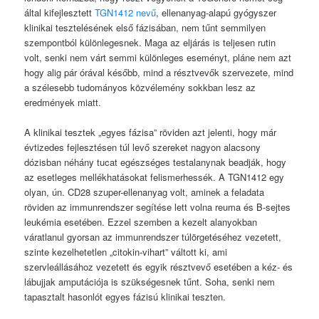
által kifejlesztett
TGN1412 nevű
, ellenanyag-alapú gyógyszer
klinikai tesztelésének első fázisában, nem tűnt semmilyen
szempontból különlegesnek. Maga az eljárás is teljesen rutin
volt, senki nem várt semmi különleges eseményt, pláne nem azt
hogy alig pár órával később, mind a résztvevők szervezete, mind
a szélesebb tudományos közvélemény sokkban lesz az
eredmények miatt.
A klinikai tesztek „egyes fázisa” röviden azt jelenti, hogy már
évtizedes fejlesztésen túl levő szereket nagyon alacsony
dózisban néhány tucat egészséges testalanynak beadják, hogy
az esetleges mellékhatásokat felismerhessék. A TGN1412 egy
olyan, ún. CD28 szuper-ellenanyag volt, aminek a feladata
röviden az immunrendszer segítése lett volna reuma és B-sejtes
leukémia esetében. Ezzel szemben a kezelt alanyokban
váratlanul gyorsan az immunrendszer túlörgetéséhez vezetett,
szinte kezelhetetlen „citokin-vihart” váltott ki, ami
szervleállásához vezetett és egyik résztvevő esetében a kéz- és
lábujjak amputációja is szükségesnek tűnt. Soha, senki nem
tapasztalt hasonlót egyes fázisú klinikai teszten.