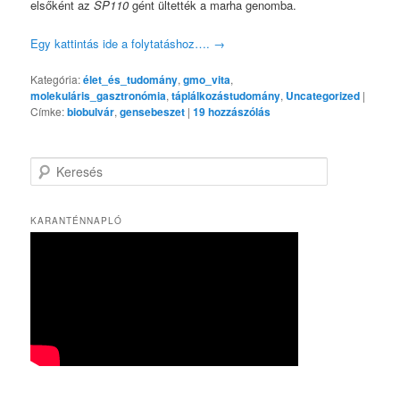
elsőként az
SP110
gént ültették a marha genomba.
Egy kattintás ide a folytatáshoz….
→
Kategória:
élet_és_tudomány
,
gmo_vita
,
molekuláris_gasztronómia
,
táplálkozástudomány
,
Uncategorized
|
Címke:
biobulvár
,
gensebeszet
|
19
hozzászólás
K
e
r
e
KARANTÉNNAPLÓ
s
é
s