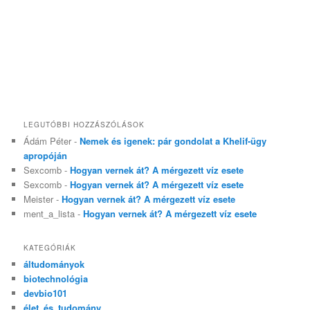
LEGUTÓBBI HOZZÁSZÓLÁSOK
Ádám Péter
-
Nemek és igenek: pár gondolat a Khelif-ügy
apropóján
Sexcomb
-
Hogyan vernek át? A mérgezett víz esete
Sexcomb
-
Hogyan vernek át? A mérgezett víz esete
Meister
-
Hogyan vernek át? A mérgezett víz esete
ment_a_lista
-
Hogyan vernek át? A mérgezett víz esete
KATEGÓRIÁK
áltudományok
biotechnológia
devbio101
élet_és_tudomány