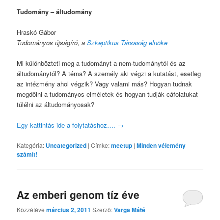
Tudomány – áltudomány
Hraskó Gábor
Tudományos újságíró, a
Szkeptikus Társaság elnöke
Mi különbözteti meg a tudományt a nem-tudománytól és az
áltudománytól? A téma? A személy aki végzi a kutatást, esetleg
az intézmény ahol végzik? Vagy valami más? Hogyan tudnak
megdőlni a tudományos elméletek és hogyan tudják cáfolatukat
túlélni az áltudományosak?
Egy kattintás ide a folytatáshoz….
→
Kategória:
Uncategorized
|
Címke:
meetup
|
Minden vélemény
számít!
Az emberi genom tíz éve
Közzétéve
március 2, 2011
Szerző:
Varga Máté