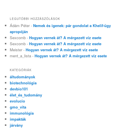
LEGUTÓBBI HOZZÁSZÓLÁSOK
Ádám Péter
-
Nemek és igenek: pár gondolat a Khelif-ügy
apropóján
Sexcomb
-
Hogyan vernek át? A mérgezett víz esete
Sexcomb
-
Hogyan vernek át? A mérgezett víz esete
Meister
-
Hogyan vernek át? A mérgezett víz esete
ment_a_lista
-
Hogyan vernek át? A mérgezett víz esete
KATEGÓRIÁK
áltudományok
biotechnológia
devbio101
élet_és_tudomány
evolucio
gmo_vita
immunológia
impakták
járvány