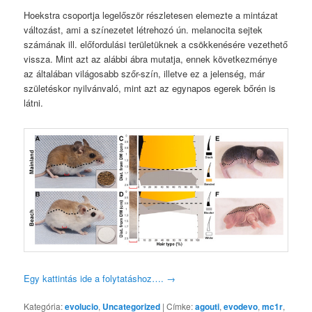
Hoekstra csoportja legelőször részletesen elemezte a mintázat
változást, ami a színezetet létrehozó ún. melanocita sejtek
számának ill. előfordulási területüknek a csökkenésére vezethető
vissza. Mint azt az alábbi ábra mutatja, ennek következménye
az általában világosabb szőr-szín, illetve ez a jelenség, már
születéskor nyilvánvaló, mint azt az egynapos egerek bőrén is
látni.
Egy kattintás ide a folytatáshoz….
→
Kategória:
evolucio
,
Uncategorized
|
Címke:
agouti
,
evodevo
,
mc1r
,