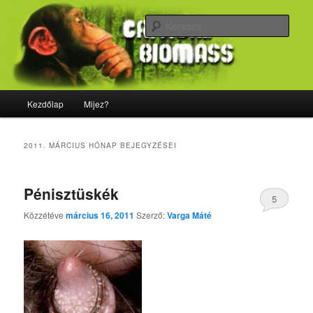
Tovább
Tovább
Majdnem minden, ami biológia
az
a
Kere
elsődleges
másodlagos
tartalomra
tartalomra
CriticalBiomass
Fő
Kezdőlap
Mijez?
menü
2011. MÁRCIUS
HÓNAP BEJEGYZÉSEI
Pénisztüskék
5
Közzétéve
március 16, 2011
Szerző:
Varga Máté