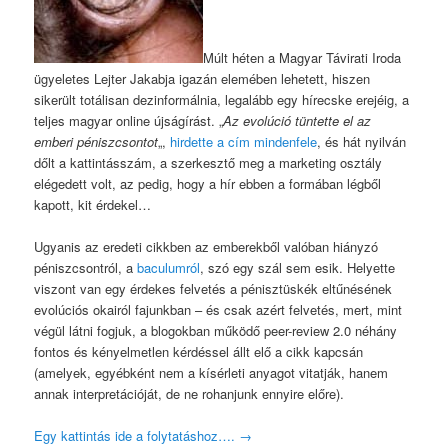
Múlt héten a Magyar Távirati Iroda
ügyeletes Lejter Jakabja igazán elemében lehetett, hiszen
sikerült totálisan dezinformálnia, legalább egy hírecske erejéig, a
teljes magyar online újságírást. „
Az evolúció tüntette el az
emberi péniszcsontot
„,
hirdette
a cím
mindenfele
, és hát nyilván
dőlt a kattintásszám, a szerkesztő meg a marketing osztály
elégedett volt, az pedig, hogy a hír ebben a formában légből
kapott, kit érdekel…
Ugyanis az eredeti cikkben az emberekből valóban hiányzó
péniszcsontról, a
baculumról
, szó egy szál sem esik. Helyette
viszont van egy érdekes felvetés a pénisztüskék eltűnésének
evolúciós okairól fajunkban – és csak azért felvetés, mert, mint
végül látni fogjuk, a blogokban működő peer-review 2.0 néhány
fontos és kényelmetlen kérdéssel állt elő a cikk kapcsán
(amelyek, egyébként nem a kísérleti anyagot vitatják, hanem
annak interpretációját, de ne rohanjunk ennyire előre).
Egy kattintás ide a folytatáshoz….
→