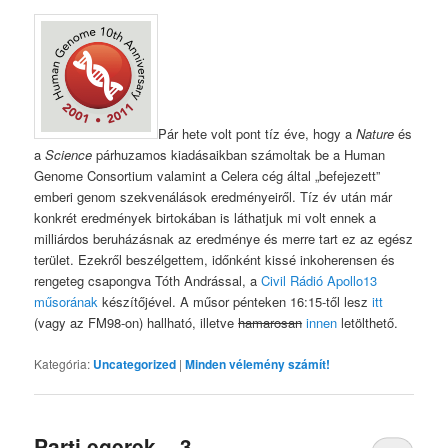
Pár hete volt pont tíz éve, hogy a
Nature
és
a
Science
párhuzamos kiadásaikban számoltak be a Human
Genome Consortium valamint a Celera cég által „befejezett”
emberi genom szekvenálások eredményeiről. Tíz év után már
konkrét eredmények birtokában is láthatjuk mi volt ennek a
milliárdos beruházásnak az eredménye és merre tart ez az egész
terület. Ezekről beszélgettem, időnként kissé inkoherensen és
rengeteg csapongva Tóth Andrással, a
Civil Rádió Apollo13
műsorának
készítőjével. A műsor pénteken 16:15-től lesz
itt
(vagy az FM98-on) hallható, illetve
hamarosan
innen
letölthető.
Kategória:
Uncategorized
|
Minden vélemény számít!
Parti egerek – 3.