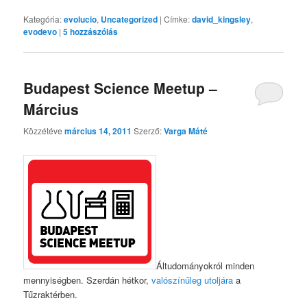
Kategória:
evolucio
,
Uncategorized
|
Címke:
david_kingsley
,
evodevo
|
5
hozzászólás
Budapest Science Meetup –
Március
Közzétéve
március 14, 2011
Szerző:
Varga Máté
Áltudományokról minden
mennyiségben. Szerdán hétkor,
valószínűleg utoljára
a
Tűzraktérben.