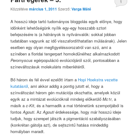
1
Közzétéve
március 1, 2011
Szerző:
Varga Máté
A hosszú ideje tartó tudományos bloggolás egyik előnye, hogy
időnként lehetőségünk nyílik egy-egy hosszabb sztori
befejezésére is (a hátrányok is nyilvánvalók: sokkal jobban
tudatában vagyunk az idő visszafordíthatatlan múlásának). Jelen
esetben egy olyan megfigyeléssorozatról van szó, ami a
színében a floridai tengerpart homokdűnéihez alkalmazkodott
Peromyscus
egérpopuláció evolúciójáról szól, pontosabban a
színeváltozásuk molekuláris mibenlétéről.
Bő három és fél évvel ezelőtt írtam a
Hopi Hoekstra vezette
kutatásról
, ami akkor addig a pontig jutott el, hogy a
színváltozást három gén mutációja okozhatta, amelyek közül
egyik az a mintázat evolúcióknál mindeig előkerülő
Mc1r
, a
másik a
c-Kit
, és a harmadik a mai történetünk szempotjából is
fontos
Agouti
. Az
Agouti
érdekessége, hogy már hosszú ideje
tudjuk, hogy szerepet játszik a pigmentáció szabályozásában
(konkrétan gátolja azt), de sejtszintű hatása mindeddig
homályban maradt.