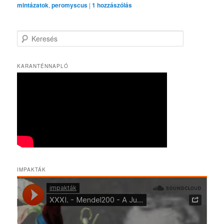
mintázatok
,
peromyscus
|
1
hozzászólás
K
e
r
e
KARANTÉNNAPLÓ
s
é
s
IMPAKTÁK