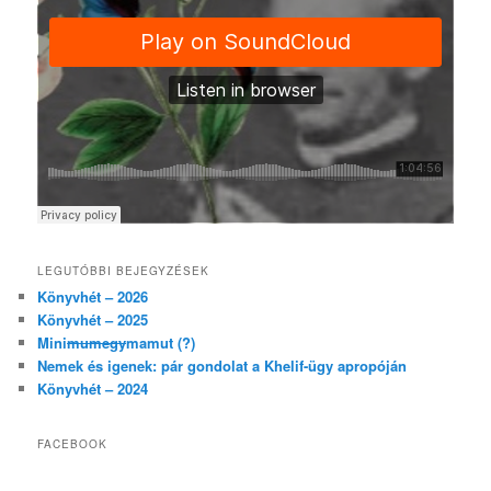
LEGUTÓBBI BEJEGYZÉSEK
Könyvhét – 2026
Könyvhét – 2025
Mini
mumegy
mamut (?)
Nemek és igenek: pár gondolat a Khelif-ügy apropóján
Könyvhét – 2024
FACEBOOK