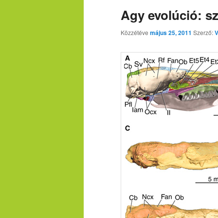
Agy evolúció: s
Közzétéve
május 25, 2011
Szerző:
V