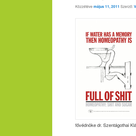
Közzétéve
május 11, 2011
Szerző:
V
fővédnöke dr. Szentágothai Klá