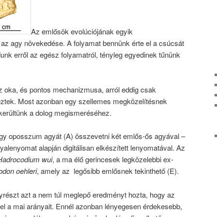
Az emlősök evolúciójának egyik
z agy növekedése. A folyamat bennünk érte el a csúcsát
unk erről az egész folyamatról, tényleg egyedinek tűnünk
az oka, és pontos mechanizmusa, arról eddig csak
éteztek. Most azonban egy szellemes megközelítésnek
 kerültünk a dolog megismeréséhez.
egy oposszum agyát (A) összevetni két emlős-ős agyával –
lenyomat alapján digitálisan elkészített lenyomatával. Az
Hadrocodium wui
, a ma élő gerincesek legközelebbi ex-
don oehleri
, amely az legősibb emlősnek tekinthető (E).
részt azt a nem túl meglepő eredményt hozta, hogy az
el a mai arányait. Ennél azonban lényegesen érdekesebb,