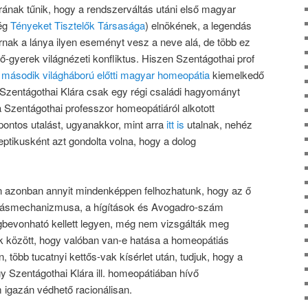
rának tűnik, hogy a rendszerváltás utáni első magyar
még
Tényeket Tisztelők Társasága
) elnökének, a legendás
nak a lánya ilyen eseményt vesz a neve alá, de több ez
-gyerek világnézeti konfliktus. Hiszen Szentágothai prof
 második világháború előtti magyar homeopátia
kiemelkedő
ik, Szentágothai Klára csak egy régi családi hagyományt
a Szentágothai professzor homeopátiáról alkotott
ontos utalást, ugyanakkor, mint arra
itt is
utalnak, nehéz
eptikusként azt gondolta volna, hogy a dolog
 azonban annyit mindenképpen felhozhatunk, hogy az ő
atásmechanizmusa, a hígítások és Avogadro-szám
bevonható kellett legyen, még nem vizsgálták meg
k között, hogy valóban van-e hatása a homeopátiás
öbb tucatnyi kettős-vak kísérlet után, tudjuk, hogy a
gy Szentágothai Klára ill. homeopátiában hívő
 igazán védhető racionálisan.