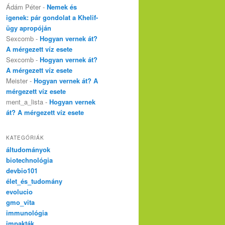
Ádám Péter
-
Nemek és
igenek: pár gondolat a Khelif-
ügy apropóján
Sexcomb
-
Hogyan vernek át?
A mérgezett víz esete
Sexcomb
-
Hogyan vernek át?
A mérgezett víz esete
Meister
-
Hogyan vernek át? A
mérgezett víz esete
ment_a_lista
-
Hogyan vernek
át? A mérgezett víz esete
KATEGÓRIÁK
áltudományok
biotechnológia
devbio101
élet_és_tudomány
evolucio
gmo_vita
immunológia
impakták