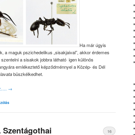
Ha már úgyis
, a maguk pszichedelikus „sisakjaival”, akkor érdemes
t szentelni a sisakok jobbra látható igen különös
angyára emlékeztető képződménnyel a Közép- és Dél
lavata
büszkélkedhet.
oz….
→
zólás
. Szentágothai
16