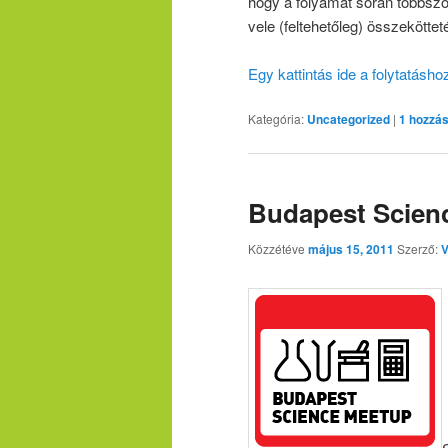
hogy a folyamat során többsz
vele (feltehetőleg) összekött
Egy kattintás ide a folytatásh
Kategória:
Uncategorized
|
1
hozzás
Budapest Scien
Közzétéve
május 15, 2011
Szerző:
V