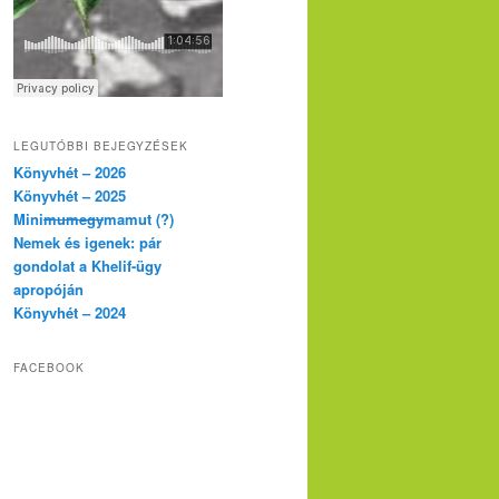
LEGUTÓBBI BEJEGYZÉSEK
Könyvhét – 2026
Könyvhét – 2025
Mini
mumegy
mamut (?)
Nemek és igenek: pár
gondolat a Khelif-ügy
apropóján
Könyvhét – 2024
FACEBOOK