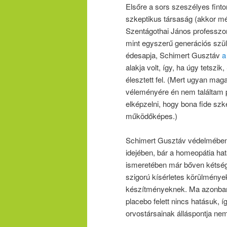
Elsőre a sors szeszélyes finto
szkeptikus társaság (akkor 
Szentágothai János professzor
mint egyszerű generációs szülő
édesapja, Schimert Gusztáv
a
alakja volt, így, ha úgy tetsz
élesztett fel. (Mert ugyan mag
véleményére én nem találtam p
elképzelni, hogy bona fide szk
működőképes.)
Schimert Gusztáv védelmében
idejében, bár a homeopátia h
ismeretében már bőven kétség
szigorú kísérletes körülménye
készítményeknek. Ma azonban, t
placebo felett nincs hatásuk, í
orvostársainak álláspontja nem