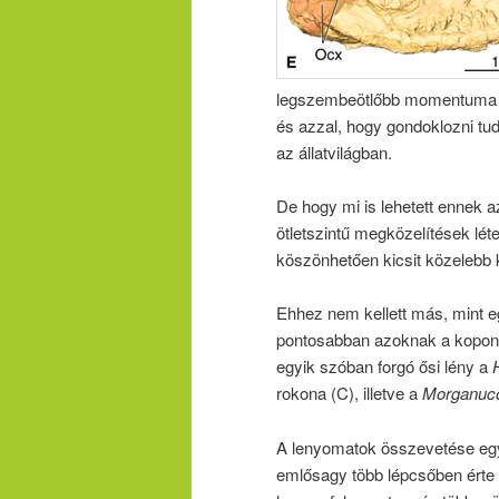
legszembeötlőbb momentuma a
és azzal, hogy gondoklozni tud
az állatvilágban.
De hogy mi is lehetett ennek 
ötletszintű megközelítések l
köszönhetően kicsit közelebb
Ehhez nem kellett más, mint 
pontosabban azoknak a koponya
egyik szóban forgó ősi lény a
rokona (C), illetve a
Morganuco
A lenyomatok összevetése egy
emlősagy több lépcsőben érte 