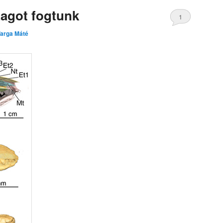
zagot fogtunk
1
arga Máté