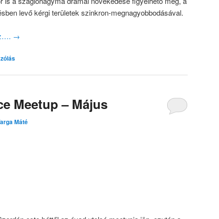
ör is a szaglóhagyma drámai növekedése figyelhető meg, a
etésben levő kérgi területek szinkron-megnagyobbodásával.
oz….
→
zólás
ce Meetup – Május
arga Máté