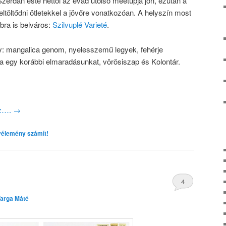
Szerdán este héttől az évad utolsó meetupja jön, ezután a
eltöltődni ötletekkel a jövőre vonatkozóan. A helyszín most
bbra is belváros:
Szilvuplé Varieté
.
: mangalica genom, nyelesszemű legyek, fehérje
va egy korábbi elmaradásunkat, vörösiszap és Kolontár.
oz….
→
vélemény számít!
4
arga Máté