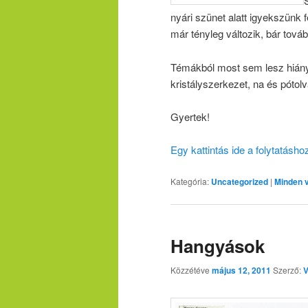
nyári szünet alatt igyekszünk f
már tényleg változik, bár tová
Témákból most sem lesz hiány
kristályszerkezet, na és pótol
Gyertek!
Egy kattintás ide a folytatásh
Kategória:
Uncategorized
|
Minden 
Hangyások
Közzétéve
május 12, 2011
Szerző:
V