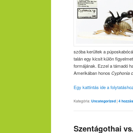
szóba kerültek a púposkabócák
talán egy kicsit külön figyelme
formájának. Ezzel a támadó h
Amerikában honos
Cyphonia c
Egy kattintás ide a folytatásh
Kategória:
Uncategorized
|
4
hozzás
Szentágothai vs