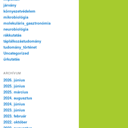
járvány
környezetvédelem
mikrobiológia
molekuláris_gasztronómia
neurobiológia
rákkutatás
táplálkozástudomány
tudomány_történet
Uncategorized
űrkutatás
ARCHÍVUM
2026. június
2025. június
2025. március
2024. augusztus
2024. június
2023. június
2023. február
2022. október
2022. augusztus