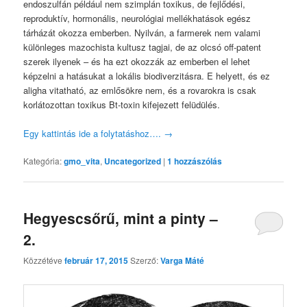
endoszulfán például nem szimplán toxikus, de fejlődési,
reproduktív, hormonális, neurológiai mellékhatások egész
tárházát okozza emberben. Nyilván, a farmerek nem valami
különleges mazochista kultusz tagjai, de az olcsó off-patent
szerek ilyenek – és ha ezt okozzák az emberben el lehet
képzelni a hatásukat a lokális biodiverzitásra. E helyett, és ez
aligha vitatható, az emlősökre nem, és a rovarokra is csak
korlátozottan toxikus Bt-toxin kifejezett felüdülés.
Egy kattintás ide a folytatáshoz….
→
Kategória:
gmo_vita
,
Uncategorized
|
1
hozzászólás
Hegyescsőrű, mint a pinty –
2.
Közzétéve
február 17, 2015
Szerző:
Varga Máté