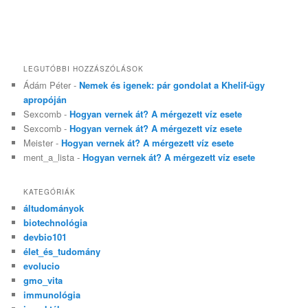
LEGUTÓBBI HOZZÁSZÓLÁSOK
Ádám Péter
-
Nemek és igenek: pár gondolat a Khelif-ügy
apropóján
Sexcomb
-
Hogyan vernek át? A mérgezett víz esete
Sexcomb
-
Hogyan vernek át? A mérgezett víz esete
Meister
-
Hogyan vernek át? A mérgezett víz esete
ment_a_lista
-
Hogyan vernek át? A mérgezett víz esete
KATEGÓRIÁK
áltudományok
biotechnológia
devbio101
élet_és_tudomány
evolucio
gmo_vita
immunológia