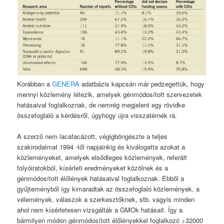
Korábban a
GENERA
adatbázis kapcsán már pedzegettük, hogy
mennyi közlemény létezik, amelyek génmódosított szervezetek
hatásaival foglalkoznak, de nemrég megjelent egy rövidke
összefoglaló a kérdésről, úgyhogy újra visszatérnék rá.
A szerző nem lacafacázott, végigböngészte a teljes
szakirodalmat 1994 -től napjainkig és kiválogatta azokat a
közleményeket, amelyek elsődleges közlemények, referált
folyóiratokból, kísérleti eredményeket közölnek és a
génmódosított élőlények hatásaival foglalkoznak. Ebből a
gyűjteményből így kimaradtak az összefoglaló közlemények, a
vélemények, válaszok a szerkesztőknek, stb. vagyis minden
ahol nem kísérletesen vizsgálták a GMOk hatásait. Így a
bármilyen módon génmódosított élőlényekkel foglalkozó >32000