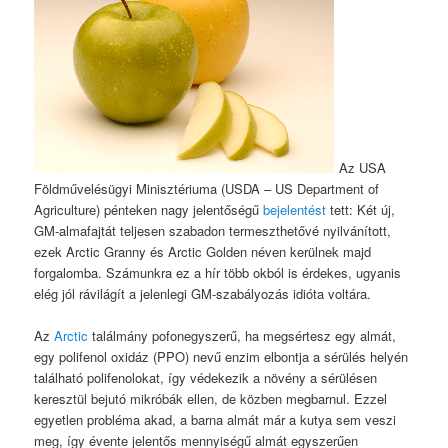
Az USA
Földművelésügyi Minisztériuma (USDA – US Department of
Agriculture) pénteken nagy jelentőségű
bejelentést
tett: Két új,
GM-almafajtát teljesen szabadon termeszthetővé nyilvánított,
ezek Arctic Granny és Arctic Golden néven kerülnek majd
forgalomba. Számunkra ez a hír több okból is érdekes, ugyanis
elég jól rávilágít a jelenlegi GM-szabályozás idióta voltára.
Az
Arctic
találmány pofonegyszerű, ha megsértesz egy almát,
egy polifenol oxidáz (PPO) nevű enzim elbontja a sérülés helyén
található polifenolokat, így védekezik a növény a sérülésen
keresztül bejutó mikróbák ellen, de közben megbarnul. Ezzel
egyetlen probléma akad, a barna almát már a kutya sem veszi
meg, így évente jelentős mennyiségű almát egyszerűen