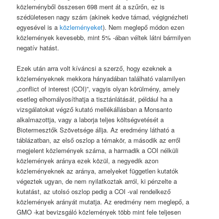
közleményből összesen 698 ment át a szűrőn, ez is
szédületesen nagy szám (akinek kedve támad, végignézheti
egyesével is a
közleményeket
). Nem meglepő módon ezen
közlemények kevesebb, mint 5% -ában véltek látni bármilyen
negatív hatást.
Ezek után arra volt kíváncsi a szerző, hogy ezeknek a
közleményeknek mekkora hányadában található valamilyen
„conflict of interest (COI)”, vagyis olyan körülmény, amely
esetleg elhomályosíthatja a tisztánlátását, például ha a
vizsgálatokat végző kutató mellékállásban a Monsanto
alkalmazottja, vagy a laborja teljes költségvetését a
Biotermesztők Szövetsége állja. Az eredmény látható a
táblázatban, az első oszlop a témakör, a második az erről
megjelent közlemények száma, a harmadik a COI nélküli
közlemények aránya ezek közül, a negyedik azon
közleményeknek az aránya, amelyeket független kutatók
végeztek ugyan, de nem nyilatkoztak arról, ki pénzelte a
kutatást, az utolsó oszlop pedig a COI -val rendelkező
közlemények arányát mutatja. Az eredmény nem meglepő, a
GMO -kat bevizsgáló közlemények több mint fele teljesen