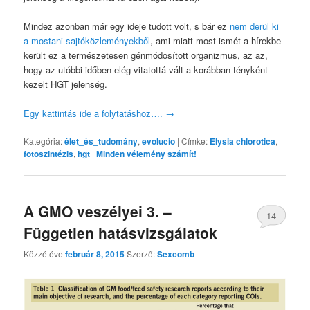
Mindez azonban már egy ideje tudott volt, s bár ez
nem derül ki
a mostani sajtóközleményekből
, ami miatt most ismét a hírekbe
került ez a természetesen génmódosított organizmus, az az,
hogy az utóbbi időben elég vitatottá vált a korábban tényként
kezelt HGT jelenség.
Egy kattintás ide a folytatáshoz….
→
Kategória:
élet_és_tudomány
,
evolucio
|
Címke:
Elysia chlorotica
,
fotoszintézis
,
hgt
|
Minden vélemény számít!
A GMO veszélyei 3. –
14
Független hatásvizsgálatok
Közzétéve
február 8, 2015
Szerző:
Sexcomb