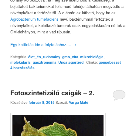
bejuttatott baktériumokat felismerő fehérje láthatóan megvédte a
növénykéket a fertőzéstől. A c ábrán az látható, hogy ha az
Agrobacterium tumefaciens
nevű baktériummal fertőzték a
növénykéket, a keletkező tumorok csak negyedakkorára nőttek a
GM-dohányon, mint a vad típusún.
Egy kattintás ide a folytatáshoz….
→
Kategória:
élet_és_tudomány
,
gmo_vita
,
mikrobiológia
,
molekuláris_gasztronómia
,
Uncategorized
|
Címke:
gensebeszet
|
4
hozzászólás
Fotoszintetizáló csigák – 2.
Közzétéve
február 8, 2015
Szerző:
Varga Máté