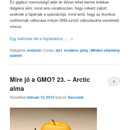
Ez gigászi mennyiségű adat és bőven lehet benne érdekes
dolgokra lelni, mind arra vonatkozóan, hogy miként zajlott
ezeknek a fajoknak a speciációja, mind arról, hogy az ikonikus
csőrformák változása milyen DNS-szintű változásokra vezethető
vissza.
Egy kattintás ide a folytatáshoz….
→
Kategória:
evolucio
|
Címke:
alx1
,
evodevo
,
pinty
|
Minden vélemény
számít!
Mire jó a GMO? 23. – Arctic
6
alma
Közzétéve
február 15, 2015
Szerző:
Sexcomb