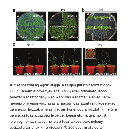
A mezőgazdaság egyik alapjai a talajba juttatott foszfátionok
3-
PO
, amely a növények által könnyedén fölvehető, ebből
4
fedezik a foszforigényüket. Azonban a foszfát jelenleg nem-
megújuló nyersanyag, azaz a magas foszfáttartalmú kőzeteket
bányákból hozzák a felszínre, amikor elfogy a foszfát, kimerül a
bánya, új foszfátgazdag lelőelyet keresnek, ha találnak. A
jelenlegi felhasználás mellett a foszfátkészletek néhány
évtizedig tartanak ki, a cikkben 70-200 évet írnak, de a