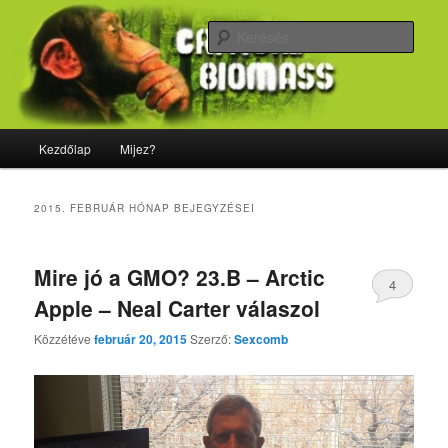
Tovább
Tovább
Majdnem minden, ami biológia
az
a
Kere
elsődleges
másodlagos
tartalomra
tartalomra
CriticalBiomass
Fő
Kezdőlap
Mijez?
menü
2015. FEBRUÁR
HÓNAP BEJEGYZÉSEI
Mire jó a GMO? 23.B – Arctic
4
Apple – Neal Carter válaszol
Közzétéve
február 20, 2015
Szerző:
Sexcomb