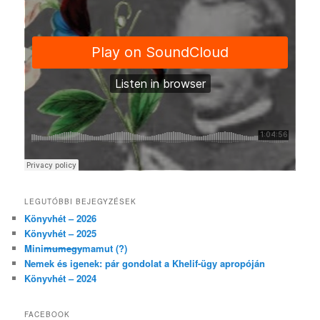
LEGUTÓBBI BEJEGYZÉSEK
Könyvhét – 2026
Könyvhét – 2025
Mini
mumegy
mamut (?)
Nemek és igenek: pár gondolat a Khelif-ügy apropóján
Könyvhét – 2024
FACEBOOK