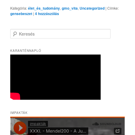
Kategória:
élet_és_tudomány
,
gmo_vita
,
Uncategorized
|
Címke:
gensebeszet
|
4
hozzászólás
K
e
r
e
KARANTÉNNAPLÓ
s
é
s
IMPAKTÁK