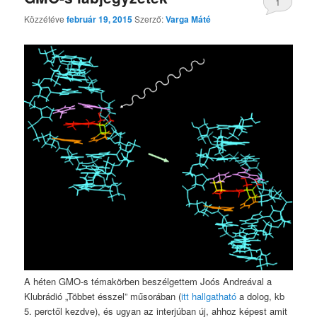
1
Közzétéve
február 19, 2015
Szerző:
Varga Máté
A héten GMO-s témakörben beszélgettem Joós Andreával a
Klubrádió „Többet ésszel” műsorában (
itt hallgatható
a dolog, kb
5. perctől kezdve), és ugyan az interjúban új, ahhoz képest amit