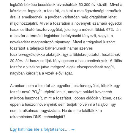
legkülönbözőbb becslések olvashatóak 50-300 év között. Mivel a
készletek fogynak, a foszfát, ezáltal a mezőgazdasági termékek
árai is emelkednek, a jövőben várhatóan még drágábban lehet
majd hozzájutni. Mivel a foszfátion a növények számára egyedül
hasznosítható foszforvegyület, jelenleg a művelt földek 67% -án
a foszfor a termést legjobban befolyásoló tényező, vagyis a
növekedést meghatározó tápanyag. Mivel a trágyával kiszórt
foszfátot a talajlakó baktériumok hamar szerves
foszforvegyületekké alakítják, így a földekre juttatott foszfátnak
20-30% -át hasznosítják ténylegesen a haszonnövények. A fölös
foszfor a vizekbe jutva mérgező algák elszaporodását segíti,
nagyban károsítja a vizek élővilágát.
Azonban nem a foszfát az egyetlen foszforvegyület, létezik egy
3-
foszfit nevű PO
képletű ion is, amelyet sokkal kevesebb
3
mikróba hasznosít, mint a foszfátot, jobban oldódik vízben, csak
éppen a haszonnövényeink sem tudják fölvenni a talajból, így
nem is alkalmas trágyázásra. No de mire találták ki a
rekombináns DNS technológiát?
Egy kattintás ide a folytatáshoz….
→