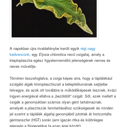
A napokban újra rivaldafénybe került egyik
régi nagy
kedvencünk
, egy
Elysia chlorotica
nevű csigafaj, amely a
kleptoplasztia egész figyelemreméltó jelenségének nemes és
neves művelője.
Tömören összefoglalva, a csiga képes arra, hogy a táplálékául
szolgáló algák kloroplasztiszait a bélepitéliumának sejtjeibe
felvegye, és azok ott továbbra is működőképesek lesznek, kvázi
ingyen energiával ellátva a „bezöldült” csigát. Sőt, ezek mellett a
csigák a genomjukban számos olyan gént tartalmaznak,
amelyek a plasztiszok fenntartásához szükségesek és minden
jel szerint a táplálék algafaj genomjából jutottak át horizontális
géntranszfer (HGT) során (ami igazán ritka és különleges
jelenség a filogenetikai fa ezen ágai között).