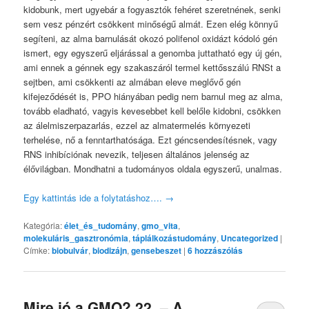
kidobunk, mert ugyebár a fogyasztók fehéret szeretnének, senki
sem vesz pénzért csökkent minőségű almát. Ezen elég könnyű
segíteni, az alma barnulását okozó polifenol oxidázt kódoló gén
ismert, egy egyszerű eljárással a genomba juttatható egy új gén,
ami ennek a génnek egy szakaszáról termel kettősszálú RNSt a
sejtben, ami csökkenti az almában eleve meglővő gén
kifejeződését is, PPO hiányában pedig nem barnul meg az alma,
tovább eladható, vagyis kevesebbet kell belőle kidobni, csökken
az álelmiszerpazarlás, ezzel az almatermelés környezeti
terhelése, nő a fenntarthatósága. Ezt géncsendesítésnek, vagy
RNS inhibíciónak nevezik, teljesen általános jelenség az
élővilágban. Mondhatni a tudományos oldala egyszerű, unalmas.
Egy kattintás ide a folytatáshoz….
→
Kategória:
élet_és_tudomány
,
gmo_vita
,
molekuláris_gasztronómia
,
táplálkozástudomány
,
Uncategorized
|
Címke:
biobulvár
,
biodizájn
,
gensebeszet
|
6
hozzászólás
Mire jó a GMO? 22. – A