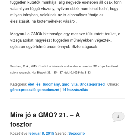
független kutatók munkája, alig negyede esetében áll csak fönn
valamilyen függő viszony, nyilván ebből nem lehet tudni, hogy
milyen irányban, valakinek az is elhomályosíthatja az
éleslátását, ha biotermékeket vásárol.
Magyarul a GMOk biztonsága egy messze túlkutatott terület, a
vizsgálatokat nagyrészt független műhelyekben végezték,
egészen egyértelmű eredménnyel: Biztonságosak.
Sanchez, M.A., 2015. Conflict of interests and evidence base for GM crops food/feed
safety research. Nat Biotech 33, 135–137. doi:10.1038/nbt.3133
Kategória:
élet_és_tudomány
,
gmo_vita
,
Uncategorized
|
Címke:
génexpresszió
,
gensebeszet
|
14
hozzászólás
Mire jó a GMO? 21. – A
4
foszfor
Közzétéve
február 8, 2015
Szerző:
Sexcomb