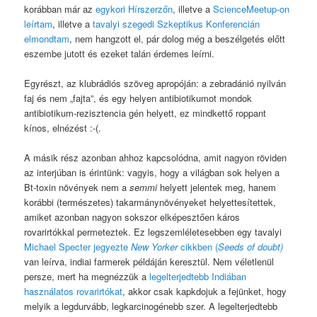
korábban már az
egykori Hírszerzőn
, illetve a
ScienceMeetup-on
leírtam
, illetve a
tavalyi szegedi Szkeptikus Konferencián
elmondtam
, nem hangzott el, pár dolog még a beszélgetés előtt
eszembe jutott és ezeket talán érdemes leírni.
Egyrészt, az klubrádiós szöveg apropóján: a zebradánió nyilván
faj és nem „fajta”, és egy helyen antibiotikumot mondok
antibiotikum-rezisztencia gén helyett, ez mindkettő roppant
kínos, elnézést :-(.
A másik rész azonban ahhoz kapcsolódna, amit nagyon röviden
az interjúban is érintünk: vagyis, hogy a világban sok helyen a
Bt-toxin növények nem a
semmi
helyett jelentek meg, hanem
korábbi (természetes) takarmánynövényeket helyettesítettek,
amiket azonban nagyon sokszor elképesztően káros
rovarirtókkal permeteztek. Ez legszemléletesebben egy tavalyi
Michael Specter jegyezte
New Yorker
cikkben (
Seeds of doubt)
van leírva, indiai farmerek példáján keresztül. Nem véletlenül
persze, mert ha megnézzük a
legelterjedtebb Indiában
használatos rovarirtókat
, akkor csak kapkdojuk a fejünket, hogy
melyik a legdurvább, legkarcinogénebb szer. A legelterjedtebb