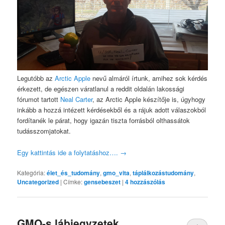
Legutóbb az
Arctic Apple
nevű almáról írtunk, amihez sok kérdés
érkezett, de egészen váratlanul a reddit oldalán lakossági
fórumot tartott
Neal Carter
, az Arctic Apple készítője is, úgyhogy
inkább a hozzá intézett kérdésekből és a rájuk adott válaszokból
fordítanék le párat, hogy igazán tiszta forrásból olthassátok
tudásszomjatokat.
Egy kattintás ide a folytatáshoz….
→
Kategória:
élet_és_tudomány
,
gmo_vita
,
táplálkozástudomány
,
Uncategorized
|
Címke:
gensebeszet
|
4
hozzászólás
GMO-s lábjegyzetek