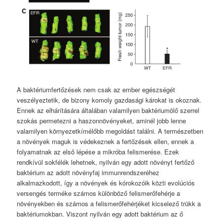
A baktériumfertőzések nem csak az ember egészségét
veszélyeztetik, de bizony komoly gazdasági károkat is okoznak.
Ennek az elhárítására általában valamilyen baktériumölő szerrel
szokás permetezni a haszonnövényeket, aminél jobb lenne
valamilyen környezetkímélőbb megoldást találni. A természetben
a növények maguk is védekeznek a fertőzések ellen, ennek a
folyamatnak az első lépése a mikróba felismerése. Ezek
rendkívül sokfélék lehetnek, nyilván egy adott növényt fertőző
baktérium az adott növényfaj immunrendszeréhez
alkalmazkodott, így a növények és kórokozóik közti evolúciós
versengés terméke számos különböző felismerőfehérje a
növényekben és számos a felismerőfehérjéket kicselező trükk a
baktériumokban. Viszont nyilván egy adott baktérium az ő