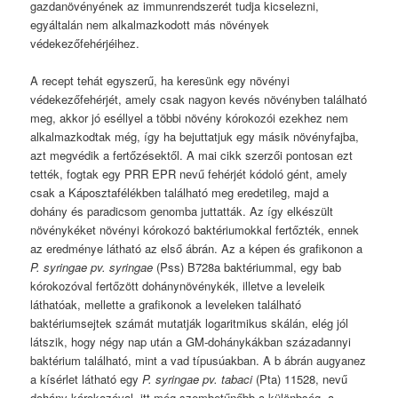
gazdanövényének az immunrendszerét tudja kicselezni,
egyáltalán nem alkalmazkodott más növények
védekezőfehérjéihez.
A recept tehát egyszerű, ha keresünk egy növényi
védekezőfehérjét, amely csak nagyon kevés növényben található
meg, akkor jó eséllyel a többi növény kórokozói ezekhez nem
alkalmazkodtak még, így ha bejuttatjuk egy másik növényfajba,
azt megvédik a fertőzésektől. A mai cikk szerzői pontosan ezt
tették, fogtak egy PRR EPR nevű fehérjét kódoló gént, amely
csak a Káposztafélékben található meg eredetileg, majd a
dohány és paradicsom genomba juttatták. Az így elkészült
növénykéket növényi kórokozó baktériumokkal fertőzték, ennek
az eredménye látható az első ábrán. Az a képen és grafikonon a
P. syringae pv. syringae
(Pss) B728a baktériummal, egy bab
kórokozóval fertőzött dohánynövénykék, illetve a leveleik
láthatóak, mellette a grafikonok a leveleken található
baktériumsejtek számát mutatják logaritmikus skálán, elég jól
látszik, hogy négy nap után a GM-dohánykákban századannyi
baktérium található, mint a vad típusúakban. A b ábrán augyanez
a kísérlet látható egy
P. syringae pv. tabaci
(Pta) 11528, nevű
dohány kórokozóval, itt még szembetűnőbb a különbség, a