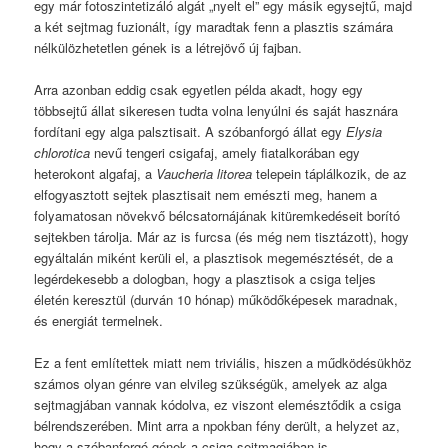
egy már fotoszintetizáló algát „nyelt el” egy másik egysejtű, majd
a két sejtmag fuzionált, így maradtak fenn a plasztis számára
nélkülözhetetlen gének is a létrejövő új fajban.
Arra azonban eddig csak egyetlen példa akadt, hogy egy
többsejtű állat sikeresen tudta volna lenyúlni és saját hasznára
fordítani egy alga palsztisait. A szóbanforgó állat egy
Elysia
chlorotica
nevű tengeri csigafaj, amely fiatalkorában egy
heterokont algafaj, a
Vaucheria litorea
telepein táplálkozik, de az
elfogyasztott sejtek plasztisait nem emészti meg, hanem a
folyamatosan növekvő bélcsatornájának kitüremkedéseit borító
sejtekben tárolja. Már az is furcsa (és még nem tisztázott), hogy
egyáltalán miként kerüli el, a plasztisok megemésztését, de a
legérdekesebb a dologban, hogy a plasztisok a csiga teljes
életén keresztül (durván 10 hónap) működőképesek maradnak,
és energiát termelnek.
Ez a fent említettek miatt nem triviális, hiszen a műdködésükhöz
számos olyan génre van elvileg szükségük, amelyek az alga
sejtmagjában vannak kódolva, ez viszont elemésztődik a csiga
bélrendszerében. Mint arra a npokban fény derült, a helyzet az,
hogy a szóbanforgó gének a csiga sejtmagjában is