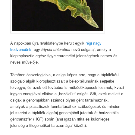
A napokban újra rivaldafénybe került egyik
régi nagy
kedvencünk
, egy
Elysia chlorotica
nevű csigafaj, amely a
kleptoplasztia egész figyelemreméltó jelenségének nemes és
neves művelője.
Tömören összefoglalva, a csiga képes arra, hogy a táplálékául
szolgáló algák kloroplasztiszait a bélepitéliumának sejtjeibe
felvegye, és azok ott továbbra is működőképesek lesznek, kvázi
ingyen energiával ellátva a „bezöldült” csigát. Sőt, ezek mellett a
csigák a genomjukban számos olyan gént tartalmaznak,
amelyek a plasztiszok fenntartásához szükségesek és minden
jel szerint a táplálék algafaj genomjából jutottak át horizontális
géntranszfer (HGT) során (ami igazán ritka és különleges
jelenség a filogenetikai fa ezen ágai között).