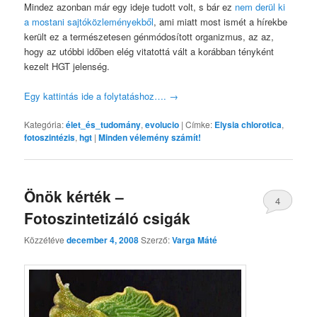
Mindez azonban már egy ideje tudott volt, s bár ez
nem derül ki
a mostani sajtóközleményekből
, ami miatt most ismét a hírekbe
került ez a természetesen génmódosított organizmus, az az,
hogy az utóbbi időben elég vitatottá vált a korábban tényként
kezelt HGT jelenség.
Egy kattintás ide a folytatáshoz….
→
Kategória:
élet_és_tudomány
,
evolucio
|
Címke:
Elysia chlorotica
,
fotoszintézis
,
hgt
|
Minden vélemény számít!
Önök kérték –
4
Fotoszintetizáló csigák
Közzétéve
december 4, 2008
Szerző:
Varga Máté