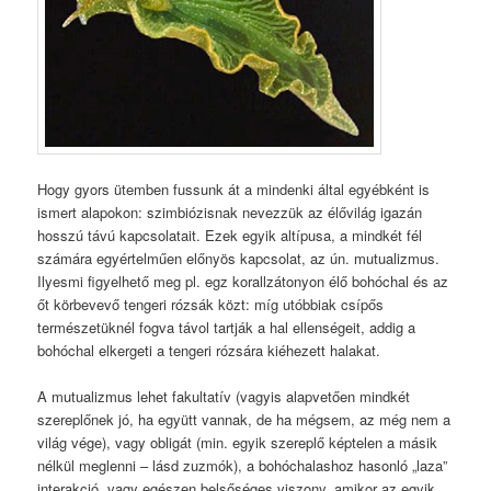
Hogy gyors ütemben fussunk át a mindenki által egyébként is
ismert alapokon: szimbiózisnak nevezzük az élővilág igazán
hosszú távú kapcsolatait. Ezek egyik altípusa, a mindkét fél
számára egyértelműen előnyös kapcsolat, az ún. mutualizmus.
Ilyesmi figyelhető meg pl. egz korallzátonyon élő bohóchal és az
őt körbevevő tengeri rózsák közt: míg utóbbiak csípős
természetüknél fogva távol tartják a hal ellenségeit, addig a
bohóchal elkergeti a tengeri rózsára kiéhezett halakat.
A mutualizmus lehet fakultatív (vagyis alapvetően mindkét
szereplőnek jó, ha együtt vannak, de ha mégsem, az még nem a
világ vége), vagy obligát (min. egyik szereplő képtelen a másik
nélkül meglenni – lásd zuzmók), a bohóchalashoz hasonló „laza”
interakció, vagy egészen belsőséges viszony, amikor az egyik