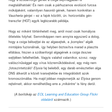
megtalálhatóak! És nem csak a párhuzamos evolúció furcsa
mókájaként, valamilyen
hasonló
gének, hanem konkrétan a
Vaucheria
génjei – ez a fajok közötti, ún. horizontális gén-
transzfer (HGT) egyik legbizarabb példája.
Hogy ez miként történhetett meg, arról most csak homályos
ötletelés folyhat. Semmiképpen nem annyira egyszerű a dolog,
hogy a csiga bélsejtjei és az algasejtek, a „komplex” algák
mintájára fuzionálnak, így helyben biztosítva marad a plasztis
ellátása, hiszen a szóbanforgó algagének a csiga
összes
sejtjében fellelhetőek. Vagyis valahol valamikor, szvsz. nagy
valószínűséggel egy vírus közreműködésével, egy még nem
„fotoszintetizáló”
Elysia
faj beleiből, egy darab emésztetlen alga
DNS átkerült a közeli ivarsejtekbe és integrálódott azok
kromoszómáiba. Ha majd jobban megismerjük az
Elyisa
genom
rejtelmeit, akkor remélhetőleg erre a „mikéntre” is fény derül.
(
A borítókép az
EOL Learning and Education Group Flickr
oldaláról
származik.
)