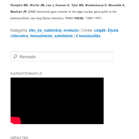
Rumpho ME, Worful JM, Lee J, Kannan K, Tyler MS, Bhattacharya D, Moustafa A,
Manhart JR
(2008) Horizontal gene transfer of the algal nuclear gene
psbO
to the
photosynthetic sea slug
Elysia chlorotica
.
PNAS
105(46)
: 17867-17871.
Kategória:
élet_és_tudomány
,
evolucio
|
Címke:
csigák
,
Elysia
chlorotica
,
fotoszintézis
,
szimbiózis
|
4
hozzászólás
K
e
r
e
KARANTÉNNAPLÓ
s
é
s
IMPAKTÁK