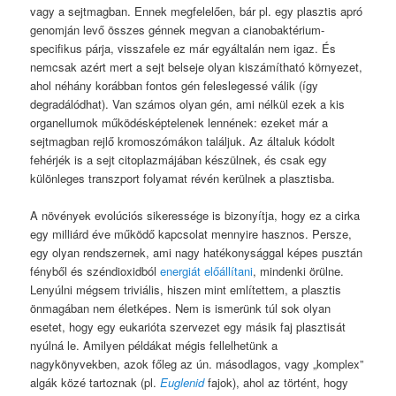
vagy a sejtmagban. Ennek megfelelően, bár pl. egy plasztis apró
genomján levő összes génnek megvan a cianobaktérium-
specifikus párja, visszafele ez már egyáltalán nem igaz. És
nemcsak azért mert a sejt belseje olyan kiszámítható környezet,
ahol néhány korábban fontos gén feleslegessé válik (így
degradálódhat). Van számos olyan gén, ami nélkül ezek a kis
organellumok működésképtelenek lennének: ezeket már a
sejtmagban rejlő kromoszómákon találjuk. Az általuk kódolt
fehérjék is a sejt citoplazmájában készülnek, és csak egy
különleges transzport folyamat révén kerülnek a plasztisba.
A növények evolúciós sikeressége is bizonyítja, hogy ez a cirka
egy milliárd éve működő kapcsolat mennyire hasznos. Persze,
egy olyan rendszernek, ami nagy hatékonysággal képes pusztán
fényből és széndioxidból
energiát előállítani
, mindenki örülne.
Lenyúlni mégsem triviális, hiszen mint említettem, a plasztis
önmagában nem életképes. Nem is ismerünk túl sok olyan
esetet, hogy egy eukarióta szervezet egy másik faj plasztisát
nyúlná le. Amilyen példákat mégis fellelhetünk a
nagykönyvekben, azok főleg az ún. másodlagos, vagy „komplex”
algák közé tartoznak (pl.
Euglenid
fajok), ahol az történt, hogy