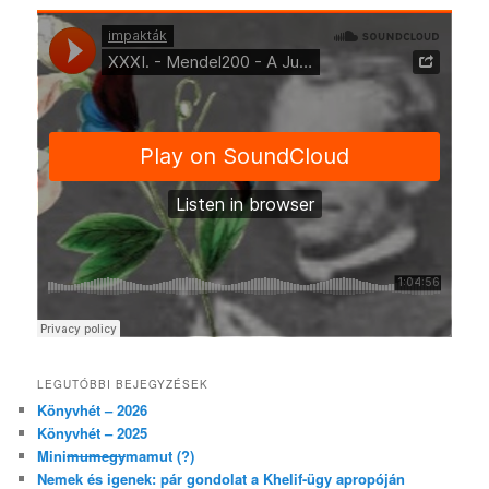
LEGUTÓBBI BEJEGYZÉSEK
Könyvhét – 2026
Könyvhét – 2025
Mini
mumegy
mamut (?)
Nemek és igenek: pár gondolat a Khelif-ügy apropóján