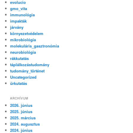
evolucio
gmo_vita
immunológia
impakták
járvány
környezetvédelem
mikrobiológia
molekuláris_gasztronómia
neurobiológia
rákkutatás
táplálkozástudomány
tudomány_történet
Uncategorized
űrkutatás
ARCHÍVUM
2026. június
2025. június
2025. március
2024. augusztus
2024. június