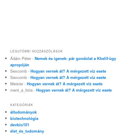
LEGUTÓBBI HOZZÁSZÓLÁSOK
Ádám Péter
-
Nemek és igenek: pár gondolat a Khelif-ügy
apropóján
Sexcomb
-
Hogyan vernek át? A mérgezett víz esete
Sexcomb
-
Hogyan vernek át? A mérgezett víz esete
Meister
-
Hogyan vernek át? A mérgezett víz esete
ment_a_lista
-
Hogyan vernek át? A mérgezett víz esete
KATEGÓRIÁK
áltudományok
biotechnológia
devbio101
élet_és_tudomány