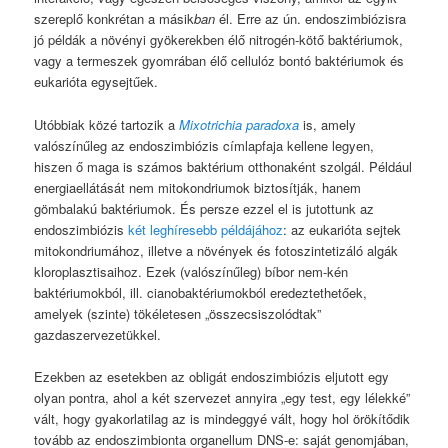
szereplő konkrétan a másik
ban
él. Erre az ún. endoszimbiózisra
jó példák a növényi gyökerekben élő nitrogén-kötő baktériumok,
vagy a termeszek gyomrában élő cellulóz bontó baktériumok és
eukarióta egysejtűek.
Utóbbiak közé tartozik a
Mixotrichia paradoxa
is, amely
valószínűleg az endoszimbiózis címlapfaja kellene legyen,
hiszen ő maga is számos baktérium otthonaként szolgál. Például
energiaellátását nem mitokondriumok biztosítják, hanem
gömbalakú baktériumok. És persze ezzel el is jutottunk az
endoszimbiózis
két leghíresebb példájához
: az eukarióta sejtek
mitokondriumához, illetve a növények és fotoszintetizáló algák
kloroplasztisaihoz. Ezek (valószínűleg) bíbor nem-kén
baktériumokból, ill. cianobaktériumokból eredeztethetőek,
amelyek (szinte) tökéletesen „összecsiszolódtak”
gazdaszervezetükkel.
Ezekben az esetekben az obligát endoszimbiózis eljutott egy
olyan pontra, ahol a két szervezet annyira „egy test, egy lélekké”
vált, hogy gyakorlatilag az is mindeggyé vált, hogy hol örökítődik
tovább az endoszimbionta organellum DNS-e: saját genomjában,