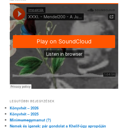
LEGUTÓBBI BEJEGYZÉSEK
Könyvhét – 2026
Könyvhét – 2025
Mini
mumegy
mamut (?)
Nemek és igenek: pár gondolat a Khelif-ügy apropóján