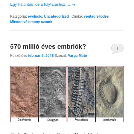
Egy kattintás ide a folytatáshoz….
→
Kategória:
evolucio
,
Uncategorized
|
Címke:
végtagfejlődés
|
Minden vélemény számít!
570 millió éves embriók?
1
Közzétéve
február 5, 2018
Szerző:
Varga Máté