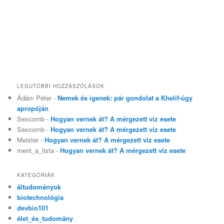
LEGUTÓBBI HOZZÁSZÓLÁSOK
Ádám Péter
-
Nemek és igenek: pár gondolat a Khelif-ügy
apropóján
Sexcomb
-
Hogyan vernek át? A mérgezett víz esete
Sexcomb
-
Hogyan vernek át? A mérgezett víz esete
Meister
-
Hogyan vernek át? A mérgezett víz esete
ment_a_lista
-
Hogyan vernek át? A mérgezett víz esete
KATEGÓRIÁK
áltudományok
biotechnológia
devbio101
élet_és_tudomány