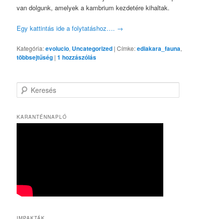
van dolgunk, amelyek a kambrium kezdetére kihaltak.
Egy kattintás ide a folytatáshoz….
→
Kategória:
evolucio
,
Uncategorized
|
Címke:
ediakara_fauna
,
többsejtűség
|
1
hozzászólás
K
e
r
e
KARANTÉNNAPLÓ
s
é
s
IMPAKTÁK