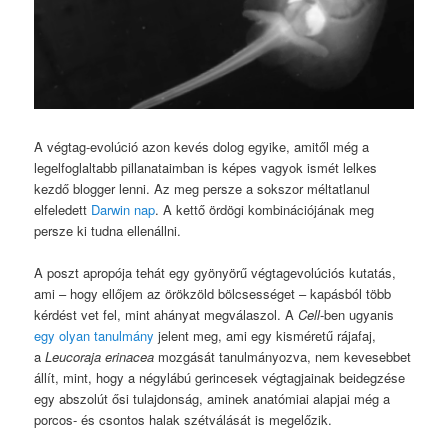
A végtag-evolúció azon kevés dolog egyike, amitől még a
legelfoglaltabb pillanataimban is képes vagyok ismét lelkes
kezdő blogger lenni. Az meg persze a sokszor méltatlanul
elfeledett
Darwin nap
. A kettő ördögi kombinációjának meg
persze ki tudna ellenállni.
A poszt apropója tehát egy gyönyörű végtagevolúciós kutatás,
ami – hogy ellőjem az örökzöld bölcsességet – kapásból több
kérdést vet fel, mint ahányat megválaszol. A
Cell
-ben ugyanis
egy olyan tanulmány
jelent meg, ami egy kisméretű rájafaj,
a
Leucoraja erinacea
mozgását tanulmányozva, nem kevesebbet
állít, mint, hogy a négylábú gerincesek végtagjainak beidegzése
egy abszolút ősi tulajdonság, aminek anatómiai alapjai még a
porcos- és csontos halak szétválását is megelőzik.