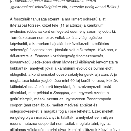
(A következő poszt informálisan továbbra is létező
„gyakornokos” lehetőségünkre jött, szerzője pedig Jezsó Bálint.)
A fosszíliák tanusága szerint, a ma ismert soksejtű állati
(Metazoa) törzsek közel fele (11 állattörzs) a kambriumi
evolúciós robbanásként emlegetett esemény során fejlődött ki.
Természetesen nem ezek voltak az állatvilág legősibb
képviselői, a kambrium hajnalán bekövetkezett szédületes
sebességű filogenezisnek jócskán volt előzménye. 1946-ban, a
dél-ausztráliai Ediacara középhegység finomszemcsés,
kovaanyagú üledékében olyan lágytestű élőlények lenyomataira
bukkantak, amelyek jóval a kambriumi evolúciós bumm előtt
éldegéltek a kontinenseket övező sekélytengerek aljzatán. A jó
megtartású leletanyagból több mint 60 faj került leírásra, köztük
különböző csalánzószerű lényekkel, és szelvényezett testű
állatokkal, mint például a
Spriggina
, ami egyesek szerint a
gyűrűsférgek, mások szerint az úgynevezett Panarthropoda
csoport (ami ízeltlábúak mellett medveállatkákat és
őslégcsöveseket is magába foglal) őse lehetett. Ezek mellett
rengeteg olyan maradványt is találtak, amelyeket semmilyen
recens metazoa csoporttal nem tudtak megfeleltetni, így az
álltalános vélekedés szerint olyan korai állattörzsek képviselőivel