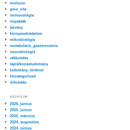
evolucio
gmo_vita
immunológia
impakták
járvány
környezetvédelem
mikrobiológia
molekuláris_gasztronómia
neurobiológia
rákkutatás
táplálkozástudomány
tudomány_történet
Uncategorized
űrkutatás
ARCHÍVUM
2026. június
2025. június
2025. március
2024. augusztus
2024. június