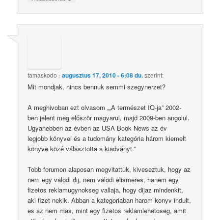
tamaskodo
-
augusztus 17, 2010 - 6:08 du.
szerint:
Mit mondjak, nincs bennuk semmi szegynerzet?
A meghivoban ezt olvasom „„A természet IQ-ja” 2002-
ben jelent meg először magyarul, majd 2009-ben angolul.
Ugyanebben az évben az USA Book News az év
legjobb könyvei és a tudomány kategória három kiemelt
könyve közé választotta a kiadványt.”
Tobb forumon alaposan megvitattuk, kiveseztuk, hogy az
nem egy valodi dij, nem valodi elismeres, hanem egy
fizetos reklamugynokseg vallaja, hogy dijaz mindenkit,
aki fizet nekik. Abban a kategoriaban harom konyv indult,
es az nem mas, mint egy fizetos reklamlehetoseg, amit