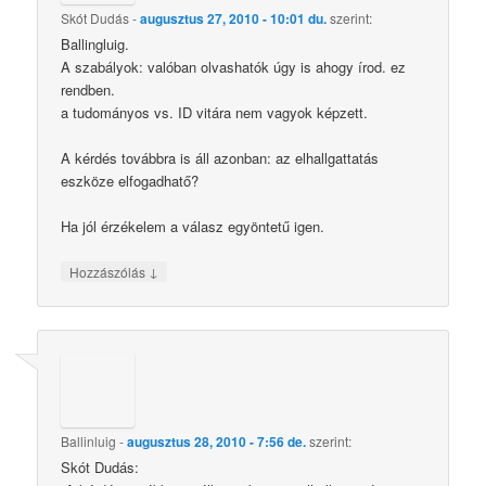
Skót Dudás
-
augusztus 27, 2010 - 10:01 du.
szerint:
Ballingluig.
A szabályok: valóban olvashatók úgy is ahogy írod. ez
rendben.
a tudományos vs. ID vitára nem vagyok képzett.
A kérdés továbbra is áll azonban: az elhallgattatás
eszköze elfogadhatő?
Ha jól érzékelem a válasz egyöntetű igen.
↓
Hozzászólás
Ballinluig
-
augusztus 28, 2010 - 7:56 de.
szerint:
Skót Dudás: