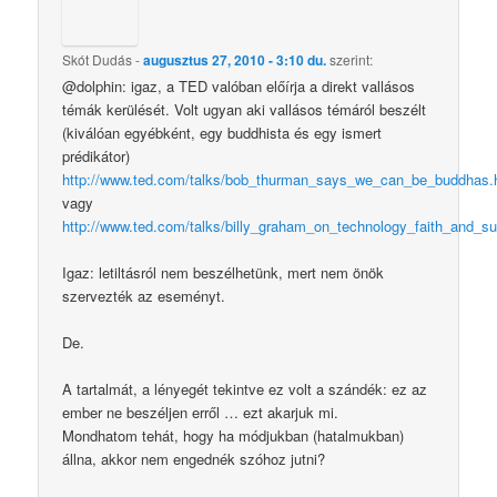
Skót Dudás
-
augusztus 27, 2010 - 3:10 du.
szerint:
@dolphin: igaz, a TED valóban előírja a direkt vallásos
témák kerülését. Volt ugyan aki vallásos témáról beszélt
(kiválóan egyébként, egy buddhista és egy ismert
prédikátor)
http://www.ted.com/talks/bob_thurman_says_we_can_be_buddhas.
vagy
http://www.ted.com/talks/billy_graham_on_technology_faith_and_suf
Igaz: letiltásról nem beszélhetünk, mert nem önök
szervezték az eseményt.
De.
A tartalmát, a lényegét tekintve ez volt a szándék: ez az
ember ne beszéljen erről … ezt akarjuk mi.
Mondhatom tehát, hogy ha módjukban (hatalmukban)
állna, akkor nem engednék szóhoz jutni?