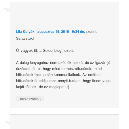
Lila Kutyák
-
augusztus 19, 2010 - 9:34 de.
szerint:
Sziasztok!
Új vagyok itt, a Goldenblog hozott.
A dolog lényegéhez nem szólnék hozzá, de az igazán jó
érzéssel tölt el, hogy mind természettudósok, mind
hittudósok ilyen profin kommunikálnak. Az említett
hittudósokról eddig csak annyit tudtam, hogy finom vega
kaját főznek, de ez meglepett.:)
↓
Hozzászólás