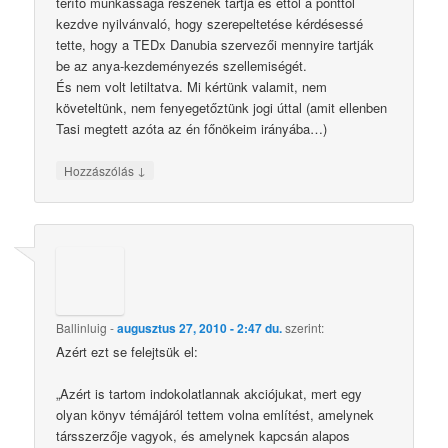
térítő munkássága részének tartja és ettől a ponttól
kezdve nyilvánvaló, hogy szerepeltetése kérdésessé
tette, hogy a TEDx Danubia szervezői mennyire tartják
be az anya-kezdeményezés szellemiségét.
És nem volt letiltatva. Mi kértünk valamit, nem
követeltünk, nem fenyegetőztünk jogi úttal (amit ellenben
Tasi megtett azóta az én főnökeim irányába…)
↓
Hozzászólás
Ballinluig
-
augusztus 27, 2010 - 2:47 du.
szerint:
Azért ezt se felejtsük el:
„Azért is tartom indokolatlannak akciójukat, mert egy
olyan könyv témájáról tettem volna említést, amelynek
társszerzője vagyok, és amelynek kapcsán alapos