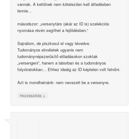
vannak. A kettőnek nem kötelezően kell átfedésben
lennie…
másodszor: „versenytárs (akár az ID is) szelekciós
nyomása révén segíthet a fejlődésben.”
Sajnálom, de piszkosul el vagy tévedve.
Tudományos elméletek ugyanis nem
tudománynépszerűsítő előadásokon szoktak
„versengeni”, hanem a laborban és a tudományos
folyóiratokban… Ehhez ideáig az ID képtelen volt felnőni.
Azt is mondhatnánk: nem nevezett be a versenyre.
↓
Hozzászólás