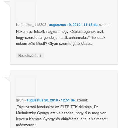
Ismeretlen_118303
-
augusztus 19, 2010 - 11:15 du.
szerint:
Nekem az tetszik nagyon, hogy kötelességének érzi,
hogy szeretettel gondoljon a „tizenhármakra”. Ez csak
nekem zöld kicsit? Olyan szemforgató kissé…
↓
Hozzászólás
gyuri
-
augusztus 20, 2010 - 12:51 de.
szerint:
„Tájékoztató levelünkre az ELTE TTK dékánja, Dr.
Michaletzky György azt válaszolta, hogy ő is meg van
lepve a Kampis György és aláírótársai által alkalmazott
módszeren.”