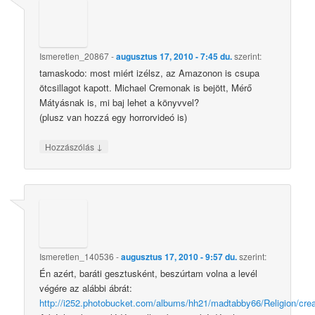
Ismeretlen_20867
-
augusztus 17, 2010 - 7:45 du.
szerint:
tamaskodo: most miért izélsz, az Amazonon is csupa
ötcsillagot kapott. Michael Cremonak is bejött, Mérő
Mátyásnak is, mi baj lehet a könyvvel?
(plusz van hozzá egy horrorvideó is)
↓
Hozzászólás
Ismeretlen_140536
-
augusztus 17, 2010 - 9:57 du.
szerint:
Én azért, baráti gesztusként, beszúrtam volna a levél
végére az alábbi ábrát:
http://i252.photobucket.com/albums/hh21/madtabby66/Religion/creat