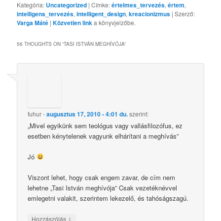
Kategória:
Uncategorized
| Címke:
értelmes_tervezés
,
értem
,
intelligens_tervezés
,
intelligent_design
,
kreacionizmus
| Szerző:
Varga Máté
|
Közvetlen link
a könyvjelzőbe.
56 THOUGHTS ON “
TASI ISTVÁN MEGHÍVÓJA
”
fuhur
-
augusztus 17, 2010 - 4:01 du.
szerint:
„Mivel egyikünk sem teológus vagy vallásfilozófus, ez
esetben kénytelenek vagyunk elhárítani a meghívás”
Jó
Viszont lehet, hogy csak engem zavar, de cím nem
lehetne „Tasi István meghívója” Csak vezetéknévvel
emlegetni valakit, szerintem lekezelő, és tahóságszagú.
↓
Hozzászólás