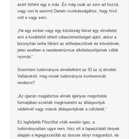
azért történt egy s más. És még csak az sem ad hozzá,
vagy von le semmit Darwin munkásságához, hogy hívő
volt e vagy sem.
„Ha egy ember vagy egy közösség felvet egy elméletet,
ami a korábbitól eltérő válaszlehetőséget ajánl, akkor a
bizonyítás terhe főként az előterjesztőnek és követőinek,
jelen esetben a neodarwinizmus elkötelezettjeinek vállát
nyomja.”
Szerintem tudományos elméletként az ID az új elmélet.
Vallásokról, meg minek tudományos konferenciát
rendezni?
„Az igazán magabiztos elmék igényes megvitatás
formájában szokták megkísérelni az álláspontjuk
védelmét vagy mások álláspontjának a cáfolatát.”
Ez legfeljebb Filozófiai viták esetén igaz, a
tudományosban ugye nem, hisz ott a tapasztalati tények
alapján a legegyszerűbb az összes tényt magyarázó, és