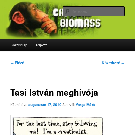
Tovább
Majdnem minden, ami biológia
az
Kere
elsődleges
tartalomra
CriticalBiomass
Fő
Kezdőlap
Mijez?
menü
Bejegyzés
←
Előző
Következő
→
navigáció
Tasi István meghívója
Közzétéve
augusztus 17, 2010
Szerző:
Varga Máté