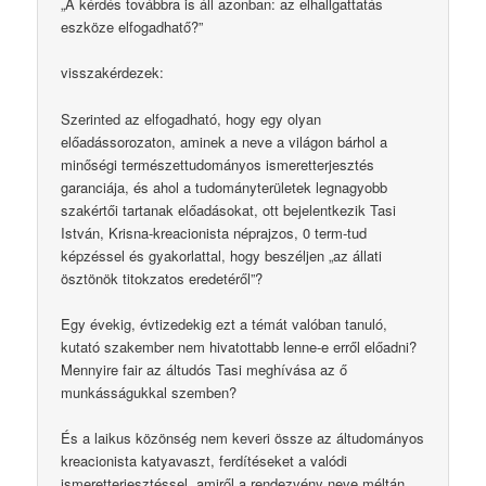
„A kérdés továbbra is áll azonban: az elhallgattatás
eszköze elfogadhatő?”
visszakérdezek:
Szerinted az elfogadható, hogy egy olyan
előadássorozaton, aminek a neve a világon bárhol a
minőségi természettudományos ismeretterjesztés
garanciája, és ahol a tudományterületek legnagyobb
szakértői tartanak előadásokat, ott bejelentkezik Tasi
István, Krisna-kreacionista néprajzos, 0 term-tud
képzéssel és gyakorlattal, hogy beszéljen „az állati
ösztönök titokzatos eredetéről”?
Egy évekig, évtizedekig ezt a témát valóban tanuló,
kutató szakember nem hivatottabb lenne-e erről előadni?
Mennyire fair az áltudós Tasi meghívása az ő
munkásságukkal szemben?
És a laikus közönség nem keveri össze az áltudományos
kreacionista katyavaszt, ferdítéseket a valódi
ismeretterjesztéssel, amiről a rendezvény neve méltán