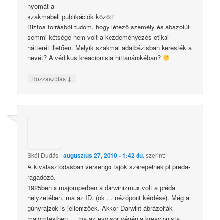
nyomát a
szakmabeli publikációk között”
Biztos forrásból tudom, hogy létező személy és abszolút
semmi kétsége nem volt a kezdeményezés etikai
hátterét illetően. Melyik szakmai adatbázisban keresték a
nevét? A védikus kreacionista hittanárokéban?
↓
Hozzászólás
Skót Dudás
-
augusztus 27, 2010 - 1:42 du.
szerint:
A kiválasztódásban versengő fajok szerepelnek pl préda-
ragadozó.
1925ben a majomperben a darwinizmus volt a préda
helyzetében, ma az ID. (ok … nézőpont kérdése). Még a
gúnyrajzok is jellemzőek. Akkor Darwint ábrázolták
majomtestben … ma az evo sor végén a kreacionista.