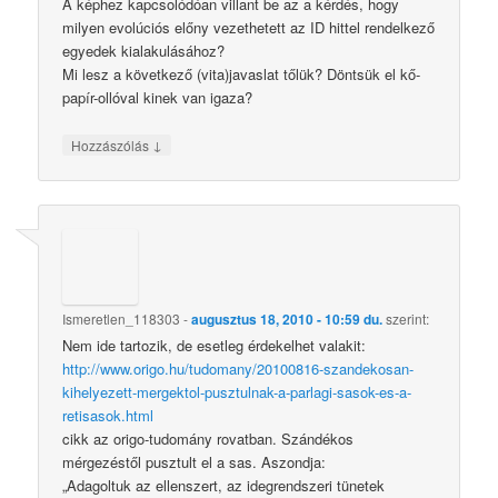
A képhez kapcsolódóan villant be az a kérdés, hogy
milyen evolúciós előny vezethetett az ID hittel rendelkező
egyedek kialakulásához?
Mi lesz a következő (vita)javaslat tőlük? Döntsük el kő-
papír-ollóval kinek van igaza?
↓
Hozzászólás
Ismeretlen_118303
-
augusztus 18, 2010 - 10:59 du.
szerint:
Nem ide tartozik, de esetleg érdekelhet valakit:
http://www.origo.hu/tudomany/20100816-szandekosan-
kihelyezett-mergektol-pusztulnak-a-parlagi-sasok-es-a-
retisasok.html
cikk az origo-tudomány rovatban. Szándékos
mérgezéstől pusztult el a sas. Aszondja:
„Adagoltuk az ellenszert, az idegrendszeri tünetek