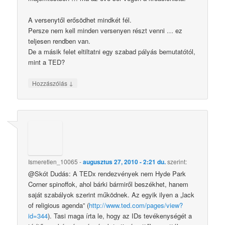
A versenytől erősödhet mindkét fél.
Persze nem kell minden versenyen részt venni … ez
teljesen rendben van.
De a másik felet eltiltatni egy szabad pályás bemutatótól,
mint a TED?
↓
Hozzászólás
Ismeretlen_10065
-
augusztus 27, 2010 - 2:21 du.
szerint:
@Skót Dudás: A TEDx rendezvények nem Hyde Park
Corner spinoffok, ahol bárki bármiről beszékhet, hanem
saját szabályok szerint működnek. Az egyik ilyen a „lack
of religious agenda” (
http://www.ted.com/pages/view?
id=344
). Tasi maga írta le, hogy az IDs tevékenységét a