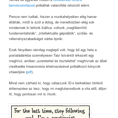
bemószerolással
próbáltak valamiféle retorziót elérni.
Persze nem tudtak, hiszen a munkahelyeiken elég hamar
átlátták, miről is szól a dolog, de menetközben elég sok
mindennek ki lettünk kiáltva: voltunk „megfélemlítő
fundamentalisták”, „intellektuális géprablók”, szólás- és
véleményszabadságot sárba tiprók.
Ezek fényében némileg meglepő volt, hogy bő egy hete a
postaládánkba személyesen Tasi Istvántól érkezett egy
meghívó, amiben „szeretettel és tisztelettel” meghívnak az állati
viselkedés kreacionista értelmezésével próbálkozó könyvük
vitaestjére (
pdf
).
Mivel nem zárható ki, hogy válaszunk ID-s berkekben történő
értlemezése az lesz, hogy mi megfutamodtunk a vita elől, álljon
itt, hogy pontosan mit is írtunk: