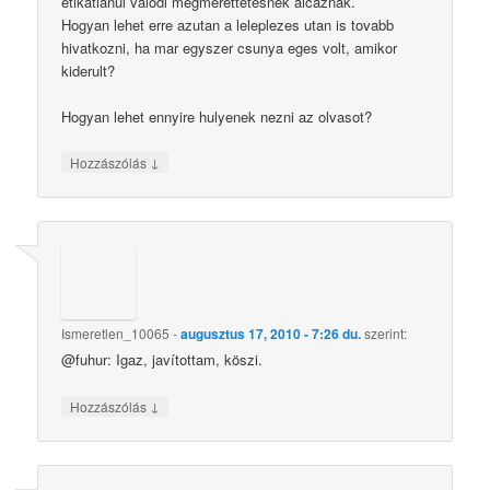
etikatlanul valodi megmerettetesnek alcaznak.
Hogyan lehet erre azutan a leleplezes utan is tovabb
hivatkozni, ha mar egyszer csunya eges volt, amikor
kiderult?
Hogyan lehet ennyire hulyenek nezni az olvasot?
↓
Hozzászólás
Ismeretlen_10065
-
augusztus 17, 2010 - 7:26 du.
szerint:
@fuhur: Igaz, javítottam, köszi.
↓
Hozzászólás