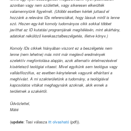
azonban vagy nem születtek, vagy sikeresen elkerülték
valamennyiünk figyelmét. (Utóbbi esetben kérlek juttasd el
hozzánk a releváns IDs referenciákat, hogy lássuk miről is lenne
szó. Hiszen egy-két komoly tudományos cikk sokkal többet
javíthat az ID kutatási programjának megítélésén, mint akárhány,
adatokat nékülöző kerekasztalbeszélgetés, illetve könyv.)
Komoly IDs cikkek hiányában viszont ez a beszélgetés nem
lenne (nem lehetne) más mint már meglevő eredmények
szelektív megfontolása alapján, azok alternatív értelmezésével
kísérletező teológiai vitaest. Mivel egyikünk sem teológus vagy
vallásfilozófus, ez esetben kénytelenek vagyunk elhárítani a
meghívást. A mi szakterületünk a tudomány, a teológiával
kapcsolatos vitákat meghagynánk azoknak, akik ennek a
területnek a szakértői.
Üdvözlettel,
Máté
(
update
: Tasi válasza
itt olvasható
(pdf)).