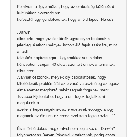
Felhívom a figyelmüket, hogy az emberiség különböző
kultúráiban évezredeken
keresztül úgy gondolkodtak, hogy a föld lapos. Na és?
„Darwin
elismerte, hogy „az ösztönök ugyanolyan fontosak a
jelenlegi életkörülmények között élő fajok számára, mint
a testi
felépítés sajátosságai”. Ugyanakkor 500 oldalas
könyvében csupán 40 oldalt szentelt ennek a témának,
elismerve:
„Vannak ösztönök, melyek oly csodálatosak, hogy
kifejlődésük problémáját az olvasó valószínűleg az egész
elméletemet megdöntő nehézségnek fogja tekinteni”.
Továbbá kijelentette, hogy „nem fogok foglalkozni
maguknak a
szellemi képességeknek az eredetével, éppúgy, ahogy
magának az életnek az eredetével sem foglalkoztam.” ”
És miért érdekes, hogy mivel nem foglalkozott Darwin?
folyamatosan Darwin írásaival vitatkoznak, pedig azóta