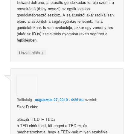
Edward deBono, a letarális gondolkodás leírója szerint a
provokáció (ő így nevezi) az egyik legjobb
gondolatébresztő eszköz. A sajátunktól akár radikálisan
eltérő álláspontok a segítségünkre lehetnek. Ha a
gondolatoknak is van evolúciója, akkor egy versenytárs
(akár az ID is) szelekciós nyomása révén segíthet a
fejlődésben.
↓
Hozzászólás
Ballinluig
-
augusztus 27, 2010 - 4:26 du.
szerint:
Skót Dudás:
először: TED != TEDx
a TED eldöntheti, kit enged a TED-re, és
meghatározhatja, hogy a TEDx-nek milyen szabályai