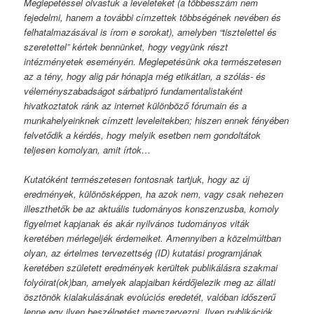
Meglepetéssel olvastuk a leveleteket (a többesszám nem
fejedelmi, hanem a további címzettek többségének nevében és
felhatalmazásával is írom e sorokat), amelyben “tisztelettel és
szeretettel” kértek bennünket, hogy vegyünk részt
intézményetek eseményén. Meglepetésünk oka természetesen
az a tény, hogy alig pár hónapja még etikátlan, a szólás- és
véleményszabadságot sárbatipró fundamentalistaként
hivatkoztatok ránk az internet különböző fórumain és a
munkahelyeinknek címzett leveleitekben; hiszen ennek fényében
felvetődik a kérdés, hogy melyik esetben nem gondoltátok
teljesen komolyan, amit írtok…
Kutatóként természetesen fontosnak tartjuk, hogy az új
eredmények, különösképpen, ha azok nem, vagy csak nehezen
illeszthetők be az aktuális tudományos konszenzusba, komoly
figyelmet kapjanak és akár nyilvános tudományos viták
keretében mérlegeljék érdemeiket. Amennyiben a közelmúltban
olyan, az értelmes tervezettség (ID) kutatási programjának
keretében született eredmények kerültek publikálásra szakmai
folyóirat(ok)ban, amelyek alapjaiban kérdőjelezik meg az állati
ösztönök kialakulásának evolúciós eredetét, valóban időszerű
lenne egy ilyen beszélgetést megszervezni. Ilyen publikációk