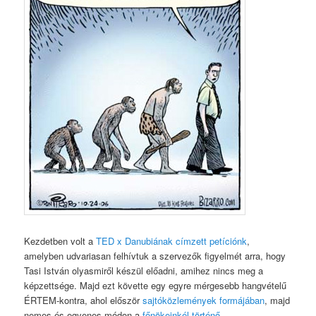
Kezdetben volt a
TED x Danubiának címzett petíciónk
,
amelyben udvariasan felhívtuk a szervezők figyelmét arra, hogy
Tasi István olyasmiről készül előadni, amihez nincs meg a
képzettsége. Majd ezt követte egy egyre mérgesebb hangvételű
ÉRTEM-kontra, ahol először
sajtóközlemények formájában
, majd
nemes és egyenes módon a
főnökeinkél történő