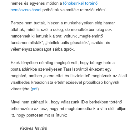
nemes és egyenes módon a
főnökeinkél történő
bemószerolással
próbáltak valamiféle retorziót elérni.
Persze nem tudtak, hiszen a munkahelyeiken elég hamar
átlátták, miről is szól a dolog, de menetközben elég sok
mindennek ki lettünk kiáltva: voltunk „megfélemlítő
fundamentalisták”, „intellektuális géprablók”, szólás- és
véleményszabadságot sárba tiprók.
Ezek fényében némileg meglepő volt, hogy bő egy hete a
postaládánkba személyesen Tasi Istvántól érkezett egy
meghívó, amiben „szeretettel és tisztelettel” meghívnak az állati
viselkedés kreacionista értelmezésével próbálkozó könyvük
vitaestjére (
pdf
).
Mivel nem zárható ki, hogy válaszunk ID-s berkekben történő
értlemezése az lesz, hogy mi megfutamodtunk a vita elől, álljon
itt, hogy pontosan mit is írtunk:
Kedves István!