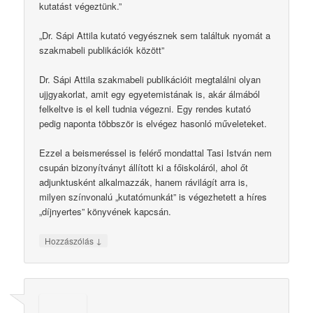
kutatást végeztünk.”
„Dr. Sápi Attila kutató vegyésznek sem találtuk nyomát a
szakmabeli publikációk között”
Dr. Sápi Attila szakmabeli publikációit megtalálni olyan
ujjgyakorlat, amit egy egyetemistának is, akár álmából
felkeltve is el kell tudnia végezni. Egy rendes kutató
pedig naponta többször is elvégez hasonló műveleteket.
Ezzel a beismeréssel is felérő mondattal Tasi István nem
csupán bizonyítványt állított ki a főiskoláról, ahol őt
adjunktusként alkalmazzák, hanem rávilágít arra is,
milyen színvonalú „kutatómunkát” is végezhetett a híres
„díjnyertes” könyvének kapcsán.
↓
Hozzászólás