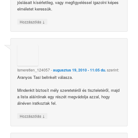
jóslásait kísérletileg, vagy megfigyeléssel igazolni képes
elméletet keressük.
↓
Hozzászólás
Ismeretlen_124057
-
augusztus 19, 2010 - 11:05 du.
szerint:
Aranyos Tasi belinkelt válasza.
Mindenkit biztosít mély szeretetéről és tiszteletéről, majd
a lista aláíróinak egy részét megvádolja azzal, hogy
álnéven iratkoztak fel.
↓
Hozzászólás