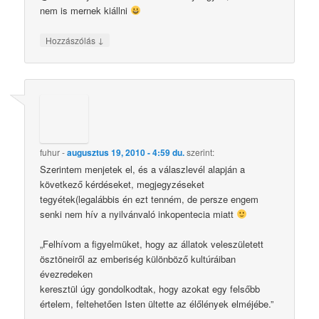
nem is mernek kiállni
↓
Hozzászólás
fuhur
-
augusztus 19, 2010 - 4:59 du.
szerint:
Szerintem menjetek el, és a válaszlevél alapján a
következő kérdéseket, megjegyzéseket
tegyétek(legalábbis én ezt tenném, de persze engem
senki nem hív a nyilvánvaló inkopentecia miatt
„Felhívom a figyelmüket, hogy az állatok veleszületett
ösztöneiről az emberiség különböző kultúráiban
évezredeken
keresztül úgy gondolkodtak, hogy azokat egy felsőbb
értelem, feltehetően Isten ültette az élőlények elméjébe.”