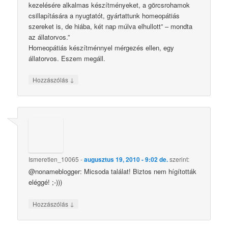
kezelésére alkalmas készítményeket, a görcsrohamok
csillapítására a nyugtatót, gyártattunk homeopátiás
szereket is, de hiába, két nap múlva elhullott” – mondta
az állatorvos.”
Homeopátiás készítménnyel mérgezés ellen, egy
állatorvos. Eszem megáll.
↓
Hozzászólás
Ismeretlen_10065
-
augusztus 19, 2010 - 9:02 de.
szerint:
@nonameblogger: Micsoda találat! Biztos nem hígították
eléggé! ;-)))
↓
Hozzászólás