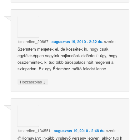
Ismeretlen_20867
-
augusztus 19, 2010 - 2:32 du.
szerint:
Szerintem menjetek el, de kössétek ki, hogy csak
egyféleképpen vagytok hajlandóak eldönteni: úgy, hogy
összeméritek, ki tud több túróspalacsintát megenni a
színpadon. Ez egy Értemhez méltó feladat lenne.
↓
Hozzászólás
Ismeretlen_134551
-
augusztus 19, 2010 - 2:48 du.
szerint:
@Komaváry: inkább virslievő verseny legyen, akkor tuti h