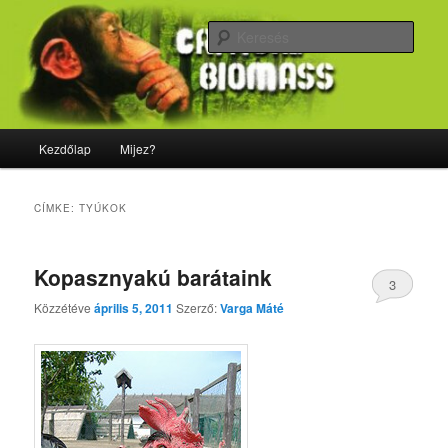
Tovább
Tovább
Majdnem minden, ami biológia
az
a
Kere
elsődleges
másodlagos
tartalomra
tartalomra
CriticalBiomass
Fő
Kezdőlap
Mijez?
menü
CÍMKE:
TYÚKOK
Kopasznyakú barátaink
3
Közzétéve
április 5, 2011
Szerző:
Varga Máté