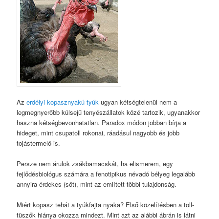
Az
erdélyi kopasznyakú tyúk
ugyan kétségtelenül nem a
legmegnyerőbb külsejű tenyészállatok közé tartozik, ugyanakkor
haszna kétségbevonhatatlan. Paradox módon jobban bírja a
hideget, mint csupatoll rokonai, ráadásul nagyobb és jobb
tojástermelő is.
Persze nem árulok zsákbamacskát, ha elismerem, egy
fejlődésbiológus számára a fenotipikus névadó bélyeg legalább
annyira érdekes (sőt), mint az említett többi tulajdonság.
Miért kopasz tehát a tyúkfajta nyaka? Első közelítésben a toll-
tüszők hiánya okozza mindezt. Mint azt az alábbi ábrán is látni