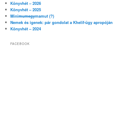
Könyvhét – 2026
Könyvhét – 2025
Mini
mumegy
mamut (?)
Nemek és igenek: pár gondolat a Khelif-ügy apropóján
Könyvhét – 2024
FACEBOOK