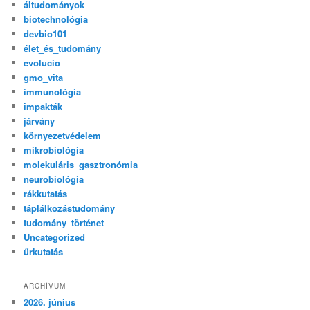
áltudományok
biotechnológia
devbio101
élet_és_tudomány
evolucio
gmo_vita
immunológia
impakták
járvány
környezetvédelem
mikrobiológia
molekuláris_gasztronómia
neurobiológia
rákkutatás
táplálkozástudomány
tudomány_történet
Uncategorized
űrkutatás
ARCHÍVUM
2026. június