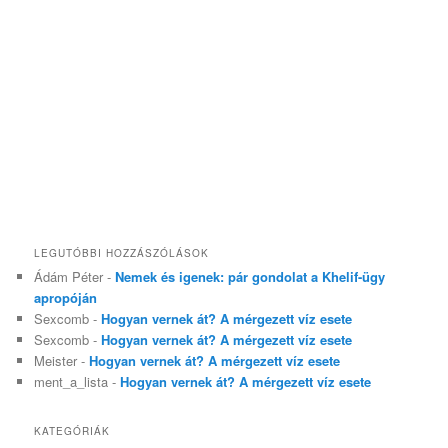
LEGUTÓBBI HOZZÁSZÓLÁSOK
Ádám Péter
-
Nemek és igenek: pár gondolat a Khelif-ügy
apropóján
Sexcomb
-
Hogyan vernek át? A mérgezett víz esete
Sexcomb
-
Hogyan vernek át? A mérgezett víz esete
Meister
-
Hogyan vernek át? A mérgezett víz esete
ment_a_lista
-
Hogyan vernek át? A mérgezett víz esete
KATEGÓRIÁK