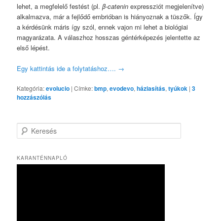
lehet, a megfelelő festést (pl.
β-catenin
expressziót megjelenítve)
alkalmazva, már a fejlődő embrióban is hiányoznak a tüszők. Így
a kérdésünk máris így szól, ennek vajon mi lehet a biológiai
magyarázata. A válaszhoz hosszas géntérképezés jelentette az
első lépést.
Egy kattintás ide a folytatáshoz….
→
Kategória:
evolucio
|
Címke:
bmp
,
evodevo
,
háziasítás
,
tyúkok
|
3
hozzászólás
K
e
r
e
KARANTÉNNAPLÓ
s
é
s