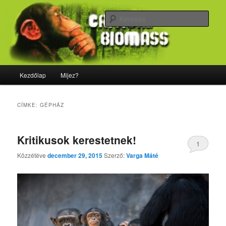
Tovább
Tovább
Majdnem minden, ami biológia
az
a
Kere
elsődleges
másodlagos
tartalomra
tartalomra
CriticalBiomass
Fő
Kezdőlap
Mijez?
menü
CÍMKE:
GÉPHÁZ
Kritikusok kerestetnek!
1
Közzétéve
december 29, 2015
Szerző:
Varga Máté