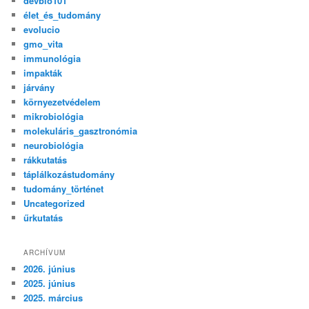
devbio101
élet_és_tudomány
evolucio
gmo_vita
immunológia
impakták
járvány
környezetvédelem
mikrobiológia
molekuláris_gasztronómia
neurobiológia
rákkutatás
táplálkozástudomány
tudomány_történet
Uncategorized
űrkutatás
ARCHÍVUM
2026. június
2025. június
2025. március