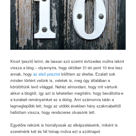
Kicsit ijesztő leírni, de lassan szó szerint évtizedes múltra tekint
vissza a blog – olyannyira, hogy október 31-én pont 10 éve lesz
annak, hogy
az első posztot
kilőttem az éterbe. Ezalatt sok
minden történt velünk is, veletek is, meg úgy átlalában a
körülöttünk levő világgal. Nehéz elmondani, hogy mit vártunk
akkor a blogtól, így azt is lehetetlen megítélni, hogy beváltotta-e
a korabeli reményeinket ez a dolog. Ami számomra talán a
legmeglepőbb lett, hogy az utóbbi években hány szakmabelitől
hallottam vissza, hogy rendszeres olvasónk lett.
Egyelőre nekünk is homályosak az elképzeléseink, miként is
szeretnénk két és fél hónap múlva ezt a szülinapot