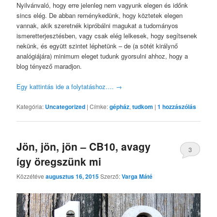
Nyilvánvaló, hogy erre jelenleg nem vagyunk elegen és időnk
sincs elég. De abban reménykedünk, hogy köztetek elegen
vannak, akik szeretnék kipróbálni magukat a tudományos
ismeretterjesztésben, vagy csak elég lelkesek, hogy segítsenek
nekünk, és együtt szintet léphetünk – de (a sötét királynő
analógiájára) minimum eleget tudunk gyorsulni ahhoz, hogy a
blog tényező maradjon.
Egy kattintás ide a folytatáshoz….
→
Kategória:
Uncategorized
|
Címke:
gépház
,
tudkom
|
1
hozzászólás
Jön, jön, jön – CB10, avagy
3
így öregszünk mi
Közzétéve
augusztus 16, 2015
Szerző:
Varga Máté