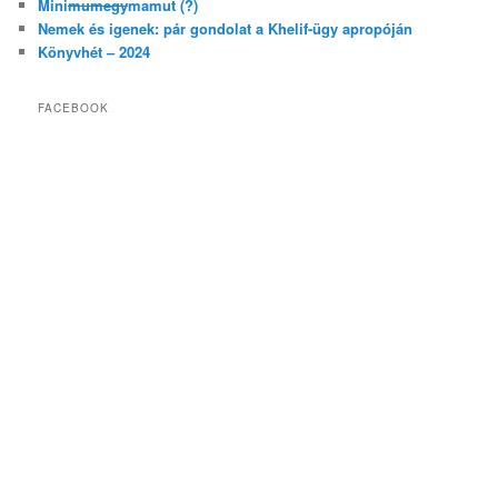
Mini
mumegy
mamut (?)
Nemek és igenek: pár gondolat a Khelif-ügy apropóján
Könyvhét – 2024
FACEBOOK