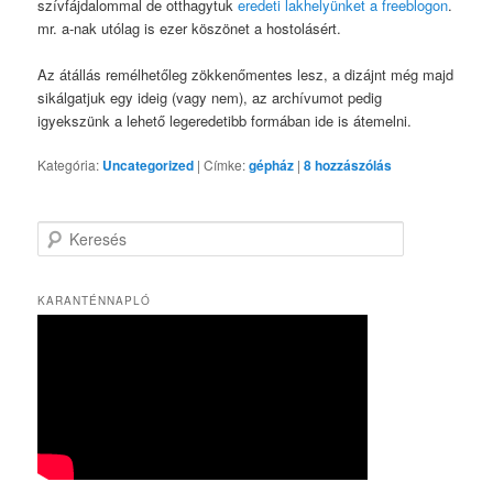
szívfájdalommal de otthagytuk
eredeti lakhelyünket a freeblogon
.
mr. a-nak utólag is ezer köszönet a hostolásért.
Az átállás remélhetőleg zökkenőmentes lesz, a dizájnt még majd
sikálgatjuk egy ideig (vagy nem), az archívumot pedig
igyekszünk a lehető legeredetibb formában ide is átemelni.
Kategória:
Uncategorized
|
Címke:
gépház
|
8
hozzászólás
K
e
r
e
KARANTÉNNAPLÓ
s
é
s