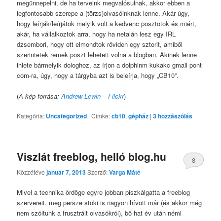
megünnepelni, de ha terveink megvalósulnak, akkor ebben a
legfontosabb szerepe a (törzs)olvasóinknak lenne. Akár úgy,
hogy leírják/leírjátok melyik volt a kedvenc posztotok és miért,
akár, ha vállalkoztok arra, hogy ha netalán lesz egy IRL
dzsembori, hogy ott elmondtok röviden egy sztorit, amiből
szerintetek remek poszt lehetett volna a blogban. Akinek lenne
ihlete bármelyik dologhoz, az írjon a dolphinm kukakc gmail pont
com-ra, úgy, hogy a tárgyba azt is beleírja, hogy „CB10”.
(
A kép forrása:
Andrew Lewin – Flickr
)
Kategória:
Uncategorized
|
Címke:
cb10
,
gépház
|
3
hozzászólás
Viszlát freeblog, helló blog.hu
8
Közzétéve
január 7, 2013
Szerző:
Varga Máté
Mivel a technika ördöge egyre jobban piszkálgatta a freeblog
szervereit, meg persze stöki is nagyon hívott már (és akkor még
nem szóltunk a frusztrált olvasókról), bő hat év után némi