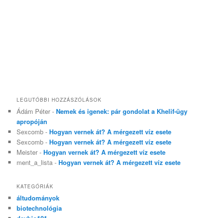
LEGUTÓBBI HOZZÁSZÓLÁSOK
Ádám Péter
-
Nemek és igenek: pár gondolat a Khelif-ügy
apropóján
Sexcomb
-
Hogyan vernek át? A mérgezett víz esete
Sexcomb
-
Hogyan vernek át? A mérgezett víz esete
Meister
-
Hogyan vernek át? A mérgezett víz esete
ment_a_lista
-
Hogyan vernek át? A mérgezett víz esete
KATEGÓRIÁK
áltudományok
biotechnológia