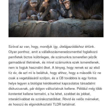
Szóval az van, hogy, mondjuk így,
útelágazódáshoz
értünk.
Olyan ponthoz, amit a vállalkozásmenedzsmenttel foglalkozó
pamfletek biztos különleges, de számunkra ismeretlen jelzők
garmadával illetnének, és mivel számunkra ezek ismeretlenek,
nem is fogjuk használni őket. A lényeg, hogy remek ez az első
tíz év, de azt mi is beláttuk, hogy ahhoz, hogy a második tíz ne
csak a vegetálásáról szóljon, és a CB továbbra is egy fontos
helye legyen a biológiai kérdésekkel kapcsolatos társadalmi
diskurzusnak, pár dolgon változtatnuk kellene. Például még több
kontentet
kellene termelni, s ha lehet, szebbet és jobbat,
interaktívabbat és szórakoztatóbbat. Rövid és velős mémeket,
és
hosszú és elgondolkoztató TLDR tartalmat.