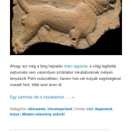
Ahogy azt még a blog hajnalán
írtam egyszer
, a világ legősibb
sejtvonala nem valamilyen sztárlabor inkubátorainak mélyén
tenyészik Petri-csészékben, hanem hús-vér kutyák segítségével
maradt fent, több ezer éven át.
Egy kattintás ide a folytatáshoz….
→
Kategória:
rákkutatás
,
Uncategorized
|
Címke:
ctvt
,
daganatok
,
kutya
|
Minden vélemény számít!