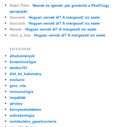
Ádám Péter
-
Nemek és igenek: pár gondolat a Khelif-ügy
apropóján
Sexcomb
-
Hogyan vernek át? A mérgezett víz esete
Sexcomb
-
Hogyan vernek át? A mérgezett víz esete
Meister
-
Hogyan vernek át? A mérgezett víz esete
ment_a_lista
-
Hogyan vernek át? A mérgezett víz esete
KATEGÓRIÁK
áltudományok
biotechnológia
devbio101
élet_és_tudomány
evolucio
gmo_vita
immunológia
impakták
járvány
környezetvédelem
mikrobiológia
molekuláris_gasztronómia