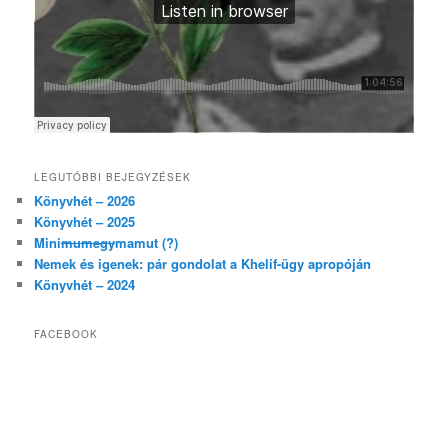
LEGUTÓBBI BEJEGYZÉSEK
Könyvhét – 2026
Könyvhét – 2025
Mini
mumegy
mamut (?)
Nemek és igenek: pár gondolat a Khelif-ügy apropóján
Könyvhét – 2024
FACEBOOK