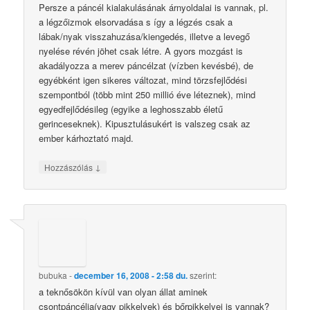
Persze a páncél kialakulásának árnyoldalai is vannak, pl.
a légzőizmok elsorvadása s így a légzés csak a
lábak/nyak visszahuzása/kiengedés, illetve a levegő
nyelése révén jöhet csak létre. A gyors mozgást is
akadályozza a merev páncélzat (vízben kevésbé), de
egyébként igen sikeres változat, mind törzsfejlődési
szempontból (több mint 250 millió éve léteznek), mind
egyedfejlődésileg (egyike a leghosszabb életű
gerinceseknek). Kipusztulásukért is valszeg csak az
ember kárhoztató majd.
↓
Hozzászólás
bubuka
-
december 16, 2008 - 2:58 du.
szerint:
a teknősökön kívül van olyan állat aminek
csontpáncélja(vagy pikkelyek) és bőrpikkelyei is vannak?