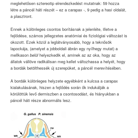
meglehetősen sztereotip elrendezkedést mutatnak: 59 hozza
létre a páncél háti részét – ez a carapax -, 9 pedig a hasi oldalát,
a plasztront.
Ennek a különleges csontos borításnak a jelenléte, illetve a
fejlődése, számos jellegzetes anatómiai és fiziológiai változást is
okozott. Ezek közül a leglátványosabb, hogy a teknősök
lapockája, (amelyet a jobboldali ábrán egy nyílhegy mutat) a
mellkason
belül
helyezkedik el, aminek az az oka, hogy az
állatok vállöve radikálisan meg kellet változhassa a helyét, hogy
a bordák betölthessék új szerepüket, a páncél merevítésében.
A bordák különleges helyzete egyébként a kulcsa a carapax
kialakulásának, hiszen a fejlődés során ők indukálják a
körülöttük levő dermiszben a csontosodást, és hiányukban a
páncél háti része abnormális lesz.