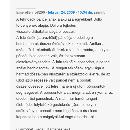
Ismeretlen_58266
-
február 24, 2009 - 10:34 du.
szerint:
A teknősök páncéljának alakulása egyébként Dollo
törvényének alapja. Dollo a fejlődés
visszafordíthatatlanságáról beszél.
A teknősök (szárazföldi) páncélja eredetileg a
bordacsontok összenövésével keletkezett. Amikor a
szárazföldi teknősök áttértek a vízi életmódra, a súlyos
páncél fölöslegessé vált, és fokozatosan
elcsökevényesedett. A háti teknő ellaposodott, a páncél
szélei beöblösödtek. A tengeri teknősök egyik ága a
harmadidőszakban visszatért a szárazföldi életre, de az
újból szükségessé vált páncél nem a bordák
összenövésével jött létre, hanem új úton, börcsontok
segítségével. A bőrcsontok alatt megmaradt a nyoma, az
eredeti, ősi páncélnak. A mai, már ismét tengeri
életmódot folytató kérgesteknős (Dermochelys)
csökevényes páncélja nem függ össze és nincs
kapcsolatban a csigolyákkal vagy a bordákkal.
(Köszönet Géczy Barnabásnak)