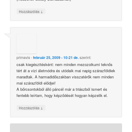
↓
Hozzászólás
primavis
-
február 25, 2009 - 10:21 de.
szerint:
csak kiegészitésként: nem minden mezozoikumi teknős
tért át a vizi áletmódra és utódaik mai napig szárazföldiek
maradtak. A harmadidőszakban visszatérők nem minden
mai szárazföldi elődjei!
A bőrcsontokból álló páncél már a triászból ismert és
fentebb leírtam, hogy képződését hogyan képzelik el.
↓
Hozzászólás