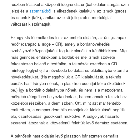
részben kialakul a központi idegrendszer (bal oldalon sárgás szín
jelzi) és a
szomitákból
is elkezdenek kialakulni az izmok (piros)
és csontok (kék), amikor az első jellegzetes morfológiai
változást kiszúrhatjuk.
Ez egy kis kiemelkedés lesz az embrió oldalán, az ún. „carapax
redő” (carapacial ridge – CR), amely a bordanövekedés
szabályozó központjaként fog funkcionálni a későbbiekben. Míg
más gerinces embriókban a bordák és mellizmok szövete
fokozatosan belenő a testfalba, a teknősök esetében a CR
mintegy foglyul ejti a növekedő bordákat és oldalirányba eltéríti a
növekedésüket. (Ha meggátoljuk a CR kialakulását, a teknős
bordák hasi irányba nőnek, a plasztron csontjai közé ékelődnek
be.) Így a bordák oldalirányba nőnek, és nem is a mezoderma
mélyebb rétegeiben helyezkednek el, hanem annak a felszínhez
közelebbi részében, a dermiszben. Ott, mint azt már fentebb
említettem, a carapax dermális csontjainak kialakulását segítik
elő, csontosodási gócokként működve. A csigolyák hasonló
szerepet játszanak a közvetlenül felettük levő dermisz esetében.
A teknősök hasi oldalán levő plasztron bár szintén dermális