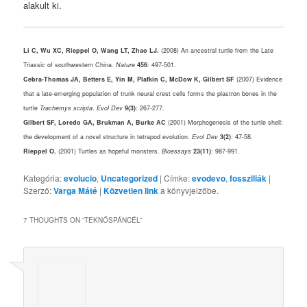
alakult ki.
Li C, Wu XC, Rieppel O, Wang LT, Zhao LJ.
(2008) An ancestral turtle from the Late
Triassic of southwestern China.
Nature
456
: 497-501.
Cebra-Thomas JA, Betters E, Yin M, Plafkin C, McDow K, Gilbert SF
(2007) Evidence
that a late-emerging population of trunk neural crest cells forms the plastron bones in the
turtle
Trachemys scripta
.
Evol Dev
9(3)
: 267-277.
Gilbert SF, Loredo GA, Brukman A, Burke AC
(2001) Morphogenesis of the turtle shell:
the development of a novel structure in tetrapod evolution.
Evol Dev
3(2)
: 47-58.
Rieppel O.
(2001) Turtles as hopeful monsters.
Bioessays
23(11)
: 987-991.
Kategória:
evolucio
,
Uncategorized
| Címke:
evodevo
,
fossziliák
|
Szerző:
Varga Máté
|
Közvetlen link
a könyvjelzőbe.
7 THOUGHTS ON “
TEKNŐSPÁNCÉL
”