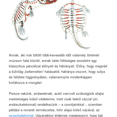
Annak, aki már töltött több-kevesebb időt valamely történeti
múzeum falai között, annak talán fölösleges ecsetelni egy
klasszikus páncélzat előnyeit és hátrányait. Előny, hogy megvéd
a külvilág „kellemetlen” hatásaitól, hátránya viszont, hogy súlya
és felülete függvényében, valamennyire mindenképpen
korlátozza a mozgást.
Persze nekünk, embereknek, azért van/volt szükségünk efajta
mesterséges külső védelemre, mert csak belső vázzal (ún.
endoszkeletonnal) rendelkezünk – a csontjainkkal -, szemben
például a rovarok természetes, kitin alapú külső vázával, az
exoszkeletonnal
. Ugyanakkor érdemes megjegyezni, hogy bár