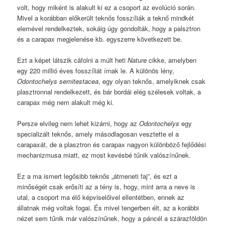
volt, hogy miként is alakult ki ez a csoport az evolúció során.
Mivel a korábban előkerült teknős fosszíliák a teknő mindkét
elemével rendelkeztek, sokáig úgy gondolták, hogy a palsztron
és a carapax megjelenése kb. egyszerre következett be.
Ezt a képet látszik cáfolni a múlt heti
Nature
cikke, amelyben
egy 220 millió éves fosszíliát írnak le. A különös lény,
Odontochelys semitestacea
, egy olyan teknős, amelyiknek csak
plasztronnal rendelkezett, és bár bordái elég szélesek voltak, a
carapax még nem alakult még ki.
Persze elvileg nem lehet kizárni, hogy az
Odontochelys
egy
specializált teknős, amely másodlagosan vesztette el a
carapaxát, de a plasztron és carapax nagyon különböző fejlődési
mechanizmusa miatt, ez most kevésbé tűnik valószínűnek.
Ez a ma ismert legősibb teknős „átmeneti faj”, és ezt a
minőségét csak erősíti az a tény is, hogy, mint arra a neve is
utal, a csoport ma élő képviselőivel ellentétben, ennek az
állatnak még voltak fogai. És mivel tengerben élt, az a korábbi
nézet sem tűnik már valószínűnek, hogy a páncél a szárazföldön