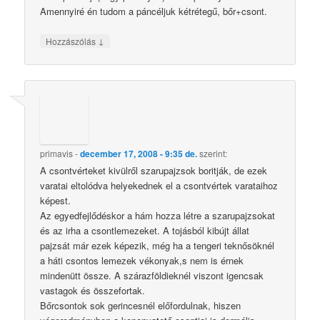
Amennyiré én tudom a páncéljuk kétrétegű, bőr+csont.
↓
Hozzászólás
primavis
-
december 17, 2008 - 9:35 de.
szerint:
A csontvérteket kivülről szarupajzsok boritják, de ezek
varatai eltolódva helyekednek el a csontvértek varataihoz
képest.
Az egyedfejlődéskor a hám hozza létre a szarupajzsokat
és az irha a csontlemezeket. A tojásból kibújt állat
pajzsát már ezek képezik, még ha a tengeri teknősöknél
a háti csontos lemezek vékonyak,s nem is érnek
mindenütt össze. A szárazföldieknél viszont igencsak
vastagok és összefortak.
Bőrcsontok sok gerincesnél előfordulnak, hiszen