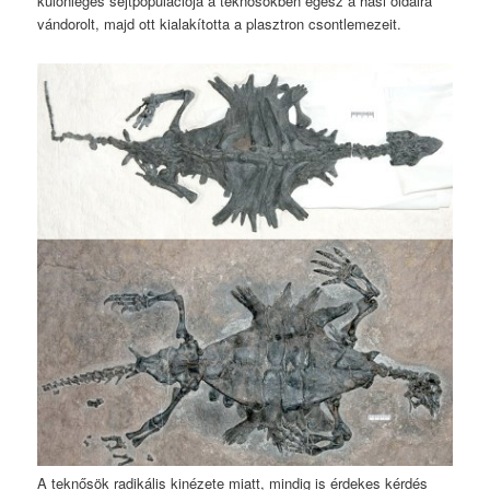
különleges sejtpopulációja a teknősökben egész a hasi oldalra
vándorolt, majd ott kialakította a plasztron csontlemezeit.
A teknősök radikális kinézete miatt, mindig is érdekes kérdés