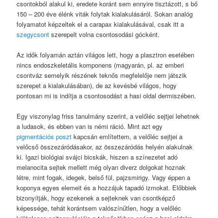
csontokból alakul ki, eredete koránt sem ennyire tisztázott, s bő
150 – 200 éve élénk viták folytak kialakulásáról. Sokan analóg
folyamatot képzeltek el a carapax kialakulásával, csak itt a
szegycsont
szerepelt volna csontosodási gócként.
Az idők folyamán aztán világos lett, hogy a plasztron esetében
nincs endoszkeletális komponens (magyarán, pl. az emberi
csontváz semelyik részének teknős megfelelője nem játszik
szerepet a kialakulásában), de az kevésbé világos, hogy
pontosan mi is indítja a csontosodást a hasi oldal dermiszében.
Egy viszonylag friss tanulmány szerint, a velőléc sejtjei lehetnek
a ludasok, és ebben van is némi ráció. Mint azt egy
pigmentációs poszt
kapcsán említettem, a velőléc sejtjei a
velőcső összezáródásakor, az összezáródás helyén alakulnak
ki. Igazi biológiai svájci bicskák, hiszen a színezetet adó
melanocita sejtek mellett még olyan diverz dolgokat hoznak
létre, mint fogak, idegek, belső fül, pajzsmirigy. Vagy éppen a
koponya egyes elemeit és a hozzájuk tapadó izmokat. Előbbiek
bizonyítják, hogy ezekenek a sejteknek van csontképző
képessége, tehát korántsem valószínűtlen, hogy a velőléc