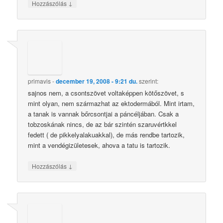
↓
Hozzászólás
primavis
-
december 19, 2008 - 9:21 du.
szerint:
sajnos nem, a csontszövet voltaképpen kötőszövet, s
mint olyan, nem származhat az ektodermából. Mint irtam,
a tanak is vannak bőrcsontjai a páncéljában. Csak a
tobzoskának nincs, de az bár szintén szaruvértkkel
fedett ( de pikkelyalakuakkal), de más rendbe tartozik,
mint a vendégizületesek, ahova a tatu is tartozik.
↓
Hozzászólás