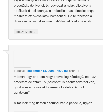
végeredményben a koponyatető csontjai is dermális
eredetüek, de ilyenek tk. egyrészt a halak pikkelyei,a
kétéltüek álmellcsontja, a krokodilok hasi álmellcsontja,
másrészt az övesállatok bőrcsontjai. De feltehetően a
dinoszauruszoknál és más őshüllőknél is előfordultak.
↓
Hozzászólás
bubuka:
-
december 18, 2008 - 4:02 du.
szerint:
mármint úgy értettem hogy szövetileg kétrétegű, nem az
eredetére céloztam. A „bőrcsont” is csontszövetből van,
gondolom én, csak ektodermából keletkezik. Jól
gondolom?
A tatunak meg tisztán szaruból van a páncélja, ugye?