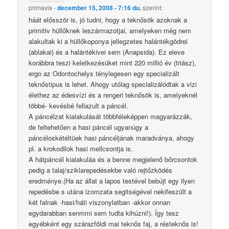
primavis
-
december 15, 2008 - 7:16 du.
szerint:
háát elősször is, jó tudni, hogy a teknősök azoknak a
primitiv hüllőknek leszármazotjai, amelyeken még nem
alakultak ki a hüllőkoponya jellegzetes halántékgödrei
(ablakai) és a halántékivei sem (Anapsida). Ez eleve
korábbra teszi keletkezésüket mint 220 millió év (triász),
ergo az Odontochelys ténylegesen egy specializált
teknőstipus is lehet. Ahogy utólag specializálódtak a vizi
élethez az édesvízi és a rengeri teknősök is, amelyeknél
többé- kevésbé fellazult a páncél.
A páncélzat kialakulását többféleképpen magyarázzák,
de feltehetően a hasi páncél ugyanúgy a
páncéloskétéltüek hasi páncéljának maradványa, ahogy
pl. a krokodilok hasi mellcsontja is.
A hátpáncél kialakuláa és a benne megjelenő bőrcsontok
pedig a talaj/sziklarepedésekbe való rejtőzködés
eredménye.(Ha az állat a lapos testével bebújt egy ilyen
repedésbe s utána izomzata segitségével nekifeszült a
két falnak -hasi/háti viszonylatban -akkor onnan
egydarabban senmmi sem tudta kihúzni!). Így tesz
egyébként egy szárazföldi mai teknős faj, a résteknős is!