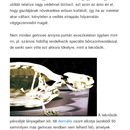
utóbbi relatíve nagy védelmet biztosít, ezt azon az áron éri el,
hogy gazdájának növekedése erősen korlátolt, így ha az méretet
akar váltani, kénytelen a vedlés strappás folyamatán
végigszenvedni magát.
Nem minden gerinces annyira puritán exoszkeleton ügyben mint
mi, pl. számos hüllőfaj rendelkezik speciális bőrcsontosodással,
de senki sem vitte ezt akkora tökélyre, mint a teknősök.
A teknősök
páncélját lényegében kb. 68
dermális
csont alkotja (ezekből 50
semmilyen más gerinces rendben nem lelhető fel), amelyek