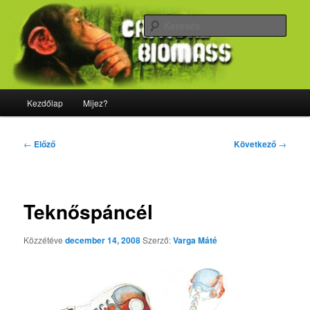
Tovább
Majdnem minden, ami biológia
az
Kere
elsődleges
tartalomra
CriticalBiomass
Fő
Kezdőlap
Mijez?
menü
Bejegyzés
←
Előző
Következő
→
navigáció
Teknőspáncél
Közzétéve
december 14, 2008
Szerző:
Varga Máté