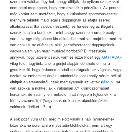
szer sem valóban úgy hat, ahogy állítják, de nyilván ez sokakat
nem gátol meg abban, hogy erre elverjék a pénzüket). Az persze
még koránt sem tisztázott, hogy a különböző sportszervezetek
mennyire tekintik majd legális doppingnak az efajta szerek
alkalmazását (ha valóban lesznek), és ha esetleg az illegális
szerek listájára kerülnek – mint ahogy szerintem erre jó esély
van – az egy elég pöpec kis etikai dilemmát vet majd fel: mert mi
van azokkal az atlétákkal akik „természetesen” doppingolnak,
vagyis valamilyen
mstn
mutáció hordozói? Elintézzükée
annyival, hogy „szerencséjük van” és ezze kicsit egy
GATTACA
-i
világ fele megyünk, ahol a génjei alapján dönthető el maj a
gyerekekről, hogy érdemes-e adott sportágnak nekivágniuk, vagy
ezeket az embereket (kvázi) mindenféle jogszabály-sértés nélkül
eltiltjuk a versenyektől, csak mert ilyennek születtek (
lásd pl.
mi
van azokkal a nőkkel, akik valójában XY kromoszómapárt
horoznak, de valamyilen mutáció miatt mégsem fejlődnek ki a
férfi ivarszerveik)? (Vagy csak én kreálok álproblémákból
valósnak tűnőket…? ;-))
A sok pozitívum után, még mielőtt valaki a napi nyomelemek
közé akarná soroltatni a myostatin-blokkolókat, nem árt egy
csöppet elfilózni az esetleges hátrányokon: bár egerekben és