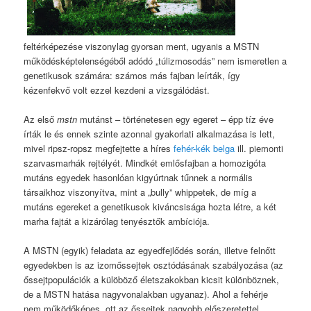
feltérképezése viszonylag gyorsan ment, ugyanis a MSTN
működésképtelenségéből adódó „túlizmosodás” nem ismeretlen a
genetikusok számára: számos más fajban leírták, így
kézenfekvő volt ezzel kezdeni a vizsgálódást.
Az első
mstn
mutánst – történetesen egy egeret – épp tíz éve
írták le és ennek szinte azonnal gyakorlati alkalmazása is lett,
mivel ripsz-ropsz megfejtette a híres
fehér-kék belga
ill. piemonti
szarvasmarhák rejtélyét. Mindkét emlősfajban a homozigóta
mutáns egyedek hasonlóan kigyúrtnak tűnnek a normális
társaikhoz viszonyítva, mint a „bully” whippetek, de míg a
mutáns egereket a genetikusok kiváncsisága hozta létre, a két
marha fajtát a kizárólag tenyésztők ambíciója.
A MSTN (egyik) feladata az egyedfejlődés során, illetve felnőtt
egyedekben is az izomőssejtek osztódásának szabályozása (az
őssejtpopulációk a külöböző életszakokban kicsit különböznek,
de a MSTN hatása nagyvonalakban ugyanaz). Ahol a fehérje
nem működőképes, ott az őssejtek nagyobb előszeretettel