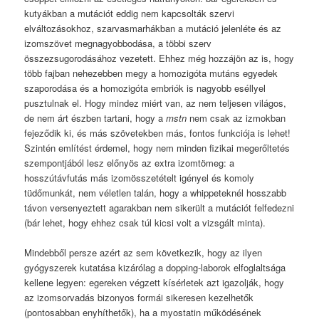
kutyákban a mutációt eddig nem kapcsolták szervi
elváltozásokhoz, szarvasmarhákban a mutáció jelenléte és az
izomszövet megnagyobbodása, a többi szerv
összezsugorodásához vezetett. Ehhez még hozzájön az is, hogy
több fajban nehezebben megy a homozigóta mutáns egyedek
szaporodása és a homozigóta embriók is nagyobb eséllyel
pusztulnak el. Hogy mindez miért van, az nem teljesen világos,
de nem árt észben tartani, hogy a
mstn
nem csak az izmokban
fejeződik ki, és más szövetekben más, fontos funkciója is lehet!
Szintén említést érdemel, hogy nem minden fizikai megerőltetés
szempontjából lesz előnyös az extra izomtömeg: a
hosszútávfutás más izomösszetételt igényel és komoly
tüdőmunkát, nem véletlen talán, hogy a whippeteknél hosszabb
távon versenyeztett agarakban nem sikerült a mutációt felfedezni
(bár lehet, hogy ehhez csak túl kicsi volt a vizsgált minta).
Mindebből persze azért az sem következik, hogy az ilyen
gyógyszerek kutatása kizárólag a dopping-laborok elfoglaltsága
kellene legyen: egereken végzett kísérletek azt igazolják, hogy
az izomsorvadás bizonyos formái sikeresen kezelhetők
(pontosabban enyhíthetők), ha a myostatin működésének