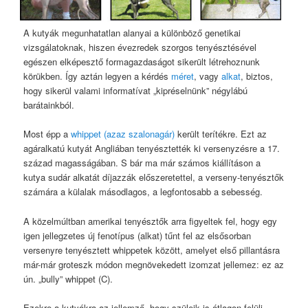
A kutyák megunhatatlan alanyai a különböző genetikai
vizsgálatoknak, hiszen évezredek szorgos tenyésztésével
egészen elképesztő formagazdaságot sikerült létrehoznunk
körükben. Így aztán legyen a kérdés
méret
, vagy
alkat
, biztos,
hogy sikerül valami informatívat „kipréselnünk” négylábú
barátainkból.
Most épp a
whippet (azaz szalonagár)
került terítékre. Ezt az
agáralkatú kutyát Angliában tenyésztették ki versenyzésre a 17.
század magasságában. S bár ma már számos kiállításon a
kutya sudár alkatát díjazzák előszeretettel, a verseny-tenyésztők
számára a külalak másodlagos, a legfontosabb a sebesség.
A közelmúltban amerikai tenyésztők arra figyeltek fel, hogy egy
igen jellegzetes új fenotípus (alkat) tűnt fel az elsősorban
versenyre tenyésztett whippetek között, amelyet első pillantásra
már-már groteszk módon megnövekedett izomzat jellemez: ez az
ún. „bully” whippet (C).
Ezekre a kutyákra az jellemző, hogy szüleik is átlagon felüli