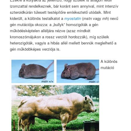
izomzattal rendelkeznek, bár koránt sem annyival, mint intenzív
szteroidkúrán túlesett testépítőre emlékeztető utódaik. Mint
kiderült, a különös testalkatot a
myostatin
(
mstn
vagy
mh
) nevű
gén mutációja okozza: a „bullyk” homozigóták a gén
működésképtelen alléljára nézve (azaz mindkét
kromoszómájukon a rossz verziót hordozzák), míg szüleik
heterozigóták, vagyis a hibás allél mellett bennük meglelhető a
gén működöképes verziója is.
A különös
mutáció