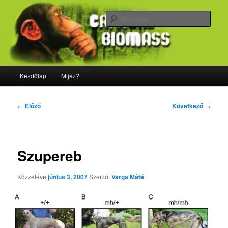
Tovább
Majdnem minden, ami biológia
az
Kere
elsődleges
tartalomra
CriticalBiomass
Fő
Kezdőlap
Mijez?
menü
Bejegyzés
←
Előző
Következő
→
navigáció
Szupereb
Közzétéve
június 3, 2007
Szerző:
Varga Máté