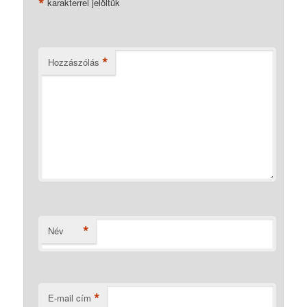
*
karakterrel jelöltük
*
Hozzászólás
*
Név
*
E-mail cím