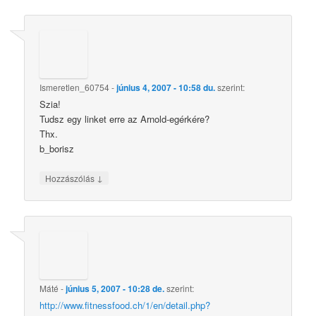
Ismeretlen_60754
-
június 4, 2007 - 10:58 du.
szerint:
Szia!
Tudsz egy linket erre az Arnold-egérkére?
Thx.
b_borisz
↓
Hozzászólás
Máté
-
június 5, 2007 - 10:28 de.
szerint:
http://www.fitnessfood.ch/1/en/detail.php?