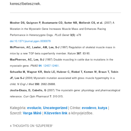
keresztbetesznek.
Mosher DS, Quignon P, Bustamante CD, Sutter NB, Mellersh CS, et al.
(2007) A
Mutation in the Myostatin Gene Increases Muscle Mass and Enhances Racing
Performance in Heterozygote Dogs.
PLoS Genet
3(5)
: e79
doi:10.1371/journal.pgen.0030079
McPherron, AC, Lawler, AM, Lee, S-J
(1997) Regulation of skeletal muscle mass in
mice by a new TGF-beta superfamily member.
Nature
387
: 83-90.
MacPherron, AC, Lee, S-J
(1997) Double muscling in cattle due to mutations in the
myostatin gene.
PNAS
94
: 12457-12461.
Schuelke M, Wagner KR, Stolz LE, Hubner C, Riebel T, Komen W, Braun T, Tobin
JF, Lee S-J
(2004) Myostatin mutation associated with gross muscle hypertrophy in a
child.
N Engl J Med
350
: 2682-26888.
Joulia-Ekaza, D, Cabello, G
(2007) The myostatin gene: physiology and pharmacological
relevance.
Curr Opin Pharmacol
7
: 310-315.
Kategória:
evolucio
,
Uncategorized
| Címke:
evodevo
,
kutya
|
Szerző:
Varga Máté
|
Közvetlen link
a könyvjelzőbe.
4 THOUGHTS ON “
SZUPEREB
”