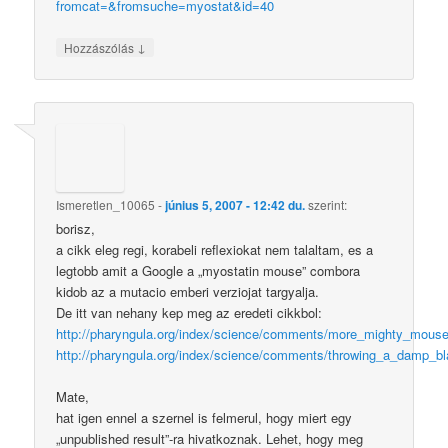
fromcat=&fromsuche=myostat&id=40
↓
Hozzászólás
Ismeretlen_10065
-
június 5, 2007 - 12:42 du.
szerint:
borisz,
a cikk eleg regi, korabeli reflexiokat nem talaltam, es a
legtobb amit a Google a „myostatin mouse” combora
kidob az a mutacio emberi verziojat targyalja.
De itt van nehany kep meg az eredeti cikkbol:
http://pharyngula.org/index/science/comments/more_mighty_mouse
http://pharyngula.org/index/science/comments/throwing_a_damp_b
Mate,
hat igen ennel a szernel is felmerul, hogy miert egy
„unpublished result”-ra hivatkoznak. Lehet, hogy meg