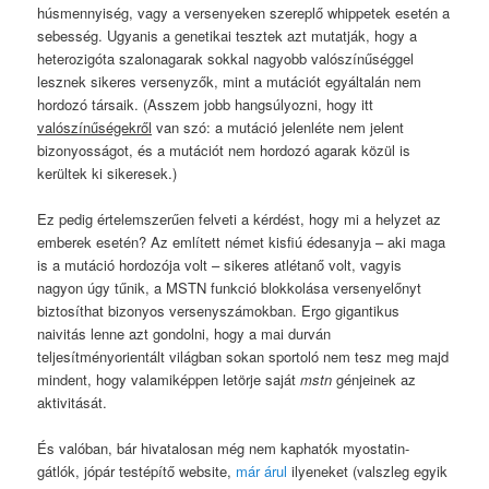
húsmennyiség, vagy a versenyeken szereplő whippetek esetén a
sebesség. Ugyanis a genetikai tesztek azt mutatják, hogy a
heterozigóta szalonagarak sokkal nagyobb valószínűséggel
lesznek sikeres versenyzők, mint a mutációt egyáltalán nem
hordozó társaik. (Asszem jobb hangsúlyozni, hogy itt
valószínűségekről
van szó: a mutáció jelenléte nem jelent
bizonyosságot, és a mutációt nem hordozó agarak közül is
kerültek ki sikeresek.)
Ez pedig értelemszerűen felveti a kérdést, hogy mi a helyzet az
emberek esetén? Az említett német kisfiú édesanyja – aki maga
is a mutáció hordozója volt – sikeres atlétanő volt, vagyis
nagyon úgy tűnik, a MSTN funkció blokkolása versenyelőnyt
biztosíthat bizonyos versenyszámokban. Ergo gigantikus
naivitás lenne azt gondolni, hogy a mai durván
teljesítményorientált világban sokan sportoló nem tesz meg majd
mindent, hogy valamiképpen letörje saját
mstn
génjeinek az
aktivitását.
És valóban, bár hivatalosan még nem kaphatók myostatin-
gátlók, jópár testépítő website,
már árul
ilyeneket (valszleg egyik