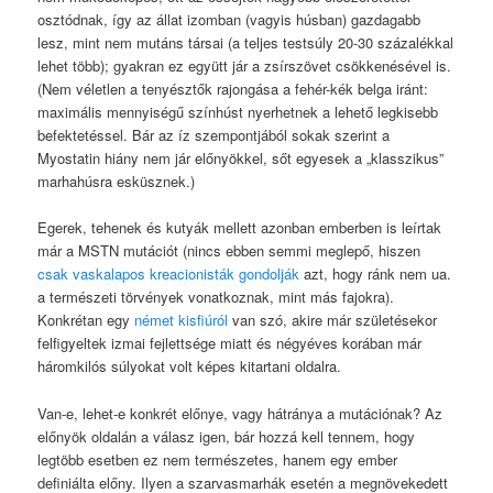
osztódnak, így az állat izomban (vagyis húsban) gazdagabb
lesz, mint nem mutáns társai (a teljes testsúly 20-30 százalékkal
lehet több); gyakran ez együtt jár a zsírszövet csökkenésével is.
(Nem véletlen a tenyésztők rajongása a fehér-kék belga iránt:
maximális mennyiségű színhúst nyerhetnek a lehető legkisebb
befektetéssel. Bár az íz szempontjából sokak szerint a
Myostatin hiány nem jár előnyökkel, sőt egyesek a „klasszikus”
marhahúsra esküsznek.)
Egerek, tehenek és kutyák mellett azonban emberben is leírtak
már a MSTN mutációt (nincs ebben semmi meglepő, hiszen
csak vaskalapos kreacionisták gondolják
azt, hogy ránk nem ua.
a természeti törvények vonatkoznak, mint más fajokra).
Konkrétan egy
német kisfiúról
van szó, akire már születésekor
felfigyeltek izmai fejlettsége miatt és négyéves korában már
háromkilós súlyokat volt képes kitartani oldalra.
Van-e, lehet-e konkrét előnye, vagy hátránya a mutációnak? Az
előnyök oldalán a válasz igen, bár hozzá kell tennem, hogy
legtöbb esetben ez nem természetes, hanem egy ember
definiálta előny. Ilyen a szarvasmarhák esetén a megnövekedett