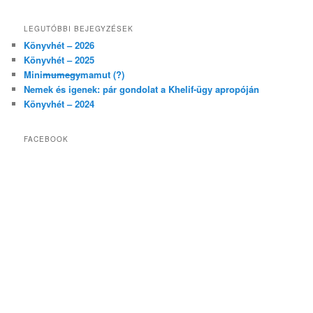
LEGUTÓBBI BEJEGYZÉSEK
Könyvhét – 2026
Könyvhét – 2025
Mini
mumegy
mamut (?)
Nemek és igenek: pár gondolat a Khelif-ügy apropóján
Könyvhét – 2024
FACEBOOK