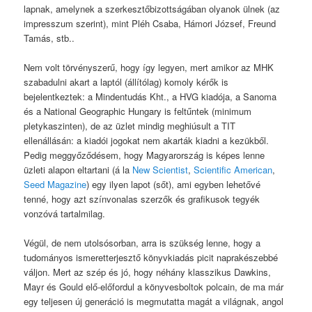
lapnak, amelynek a szerkesztőbizottságában olyanok ülnek (az
impresszum szerint), mint Pléh Csaba, Hámori József, Freund
Tamás, stb..
Nem volt törvényszerű, hogy így legyen, mert amikor az MHK
szabadulni akart a laptól (állítólag) komoly kérők is
bejelentkeztek: a Mindentudás Kht., a HVG kiadója, a Sanoma
és a National Geographic Hungary is feltűntek (minimum
pletykaszinten), de az üzlet mindig meghiúsult a TIT
ellenállásán: a kiadói jogokat nem akarták kiadni a kezükből.
Pedig meggyőződésem, hogy Magyarország is képes lenne
üzleti alapon eltartani (á la
New Scientist
,
Scientific American
,
Seed Magazine
) egy ilyen lapot (sőt), ami egyben lehetővé
tenné, hogy azt színvonalas szerzők és grafikusok tegyék
vonzóvá tartalmilag.
Végül, de nem utolsósorban, arra is szükség lenne, hogy a
tudományos ismeretterjesztő könyvkiadás picit naprakészebbé
váljon. Mert az szép és jó, hogy néhány klasszikus Dawkins,
Mayr és Gould elő-előfordul a könyvesboltok polcain, de ma már
egy teljesen új generáció is megmutatta magát a világnak, angol