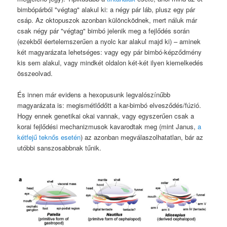
bimbópárból "végtag" alakul ki: a négy pár láb, plusz egy pár
csáp. Az oktopuszok azonban különcködnek, mert náluk már
csak négy pár "végtag" bimbó jelenik meg a fejlődés során
(ezekből éertelemszerűen a nyolc kar alakul majd ki) – aminek
két magyarázata lehetséges: vagy egy pár bimbó-képződmény
kis sem alakul, vagy mindkét oldalon két-két ilyen kiemelkedés
összeolvad.
És innen már evidens a hexopusunk legvalószínűbb
magyarázata is: megismétlődőtt a kar-bimbó elvesződés/fúzió.
Hogy ennek genetikai okai vannak, vagy egyszerűen csak a
korai fejlődési mechanizmusok kavarodtak meg (mint Janus,
a
kétfejű teknős esetén
) az azonban megválaszolhatatlan, bár az
utóbbi sanszosabbnak tűnik.