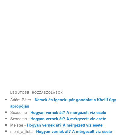
LEGUTÓBBI HOZZÁSZÓLÁSOK
Ádám Péter
-
Nemek és igenek: pár gondolat a Khelif-ügy
apropóján
Sexcomb
-
Hogyan vernek át? A mérgezett víz esete
Sexcomb
-
Hogyan vernek át? A mérgezett víz esete
Meister
-
Hogyan vernek át? A mérgezett víz esete
ment_a_lista
-
Hogyan vernek át? A mérgezett víz esete