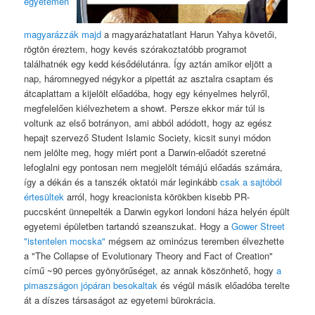
egyetemen
magyarázzák majd
a magyarázhatatlant Harun Yahya követői,
rögtön éreztem, hogy kevés szórakoztatóbb programot
találhatnék egy kedd késődélutánra. Így aztán amikor eljött a
nap, háromnegyed négykor a pipettát az asztalra csaptam és
átcaplattam a kijelölt előadóba, hogy egy kényelmes helyről,
megfelelően kiélvezhetem a showt. Persze ekkor már túl is
voltunk az első botrányon, ami abból adódott, hogy az egész
hepajt szervező Student Islamic Society, kicsit sunyi módon
nem jelölte meg, hogy miért pont a Darwin-előadót szeretné
lefoglalni egy pontosan nem megjelölt témájú előadás számára,
így a dékán és a tanszék oktatói már leginkább
csak a sajtóból
értesültek
arról, hogy kreacionista körökben kisebb PR-
puccsként ünnepelték a Darwin egykori londoni háza helyén épült
egyetemi épületben tartandó szeanszukat. Hogy a
Gower Street
"istentelen mocska"
mégsem az ominózus teremben élvezhette
a "The Collapse of Evolutionary Theory and Fact of Creation"
című ~90 perces gyönyörűséget, az annak köszönhető, hogy
a
pimaszságon jópáran besokaltak
és végül másik előadóba terelte
át a díszes társaságot az egyetemi bürokrácia.