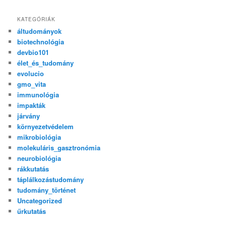
KATEGÓRIÁK
áltudományok
biotechnológia
devbio101
élet_és_tudomány
evolucio
gmo_vita
immunológia
impakták
járvány
környezetvédelem
mikrobiológia
molekuláris_gasztronómia
neurobiológia
rákkutatás
táplálkozástudomány
tudomány_történet
Uncategorized
űrkutatás