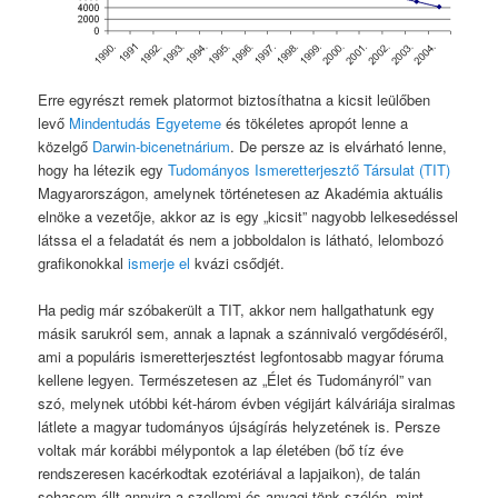
Erre egyrészt remek platormot biztosíthatna a kicsit leülőben
levő
Mindentudás Egyeteme
és tökéletes apropót lenne a
közelgő
Darwin-bicenetnárium
. De persze az is elvárható lenne,
hogy ha létezik egy
Tudományos Ismeretterjesztő Társulat (TIT)
Magyarországon, amelynek történetesen az Akadémia aktuális
elnöke a vezetője, akkor az is egy „kicsit” nagyobb lelkesedéssel
látssa el a feladatát és nem a jobboldalon is látható, lelombozó
grafikonokkal
ismerje el
kvázi csődjét.
Ha pedig már szóbakerült a TIT, akkor nem hallgathatunk egy
másik sarukról sem, annak a lapnak a szánnivaló vergődéséről,
ami a populáris ismeretterjesztést legfontosabb magyar fóruma
kellene legyen. Természetesen az „Élet és Tudományról” van
szó, melynek utóbbi két-három évben végijárt kálváriája siralmas
látlete a magyar tudományos újságírás helyzetének is. Persze
voltak már korábbi mélypontok a lap életében (bő tíz éve
rendszeresen kacérkodtak ezotériával a lapjaikon), de talán
sohasem állt annyira a szellemi és anyagi tönk szélén, mint