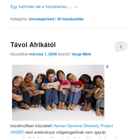
Egy kattintás ide a folytatáshoz….
→
Kategória:
Uncategorized
|
30
hozzászólás
Távol Afrikától
2
Közzétéve
március 1, 2008
Szerző:
Varga Máté
A
közelmúltban közzétett
Human Genome Diversity Project
(HGDP)
első eredményei világrengetőnek nem igazán