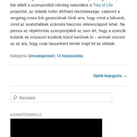
bár ebből a szempontból némileg redundáns a
Tree of Life
projecttel, az oldalak külön állítható részletessége, valamint a
rengeteg cross-link garanciának tűnik arra, hogy mind a laikusok,
mind az avatottabbak számára hasznos referenciapont lehet. Na
persze az objektivitás szempontjából az sem árt, hogy a szerzők
kutatók és múzeumi kurátrok közül kerülnek ki – aminek viszont
az az ára, hogy csak lassanként telnek majd fel az oldalak.
Kategória:
Uncategorized
|
13
hozzászólás
Bejegyzés
Újabb bejegyzés
→
navigáció
K
e
r
e
KARANTÉNNAPLÓ
s
é
s