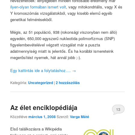
nevezehetőek: lényegében minden fontosabb eredmény már
ilyen-olyan formában ismert volt
, vagy mitokondriális, vagy X és
Y kromoszómás vizsgálatokból, vagy kisebb elemű egyéb
genetikai felmérésekből.
Mégis, az 51 populáció, 938 (rokonsági viszonyban nem álló)
egyedén, 650,000 egyszerű nukleotida polimorfizmus (SNP)
figyelembevételével végzett vizsgálat már a puszta
adatmennyiség miatt is jelentős. És ha korábbi ismereteink
megerősítést nyernek, hát annál jobb ;-).
Egy kattintás ide a folytatáshoz….
→
Kategória:
Uncategorized
|
2
hozzászólás
Az élet enciklopédiája
13
Közzétéve
március 1, 2008
Szerző:
Varga Máté
Első találkozásra a Wikipédia