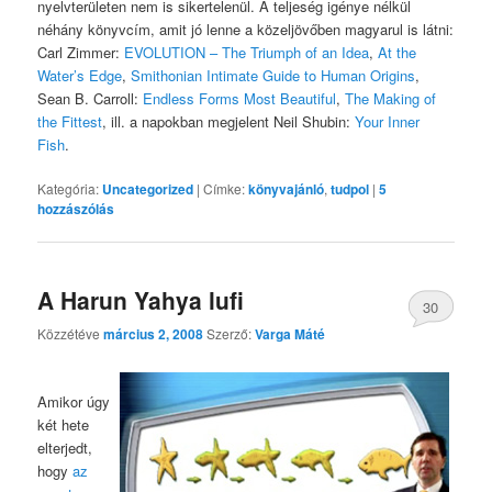
nyelvterületen nem is sikertelenül. A teljeség igénye nélkül
néhány könyvcím, amit jó lenne a közeljövőben magyarul is látni:
Carl Zimmer:
EVOLUTION – The Triumph of an Idea
,
At the
Water’s Edge
,
Smithonian Intimate Guide to Human Origins
,
Sean B. Carroll:
Endless Forms Most Beautiful
,
The Making of
the Fittest
, ill. a napokban megjelent Neil Shubin:
Your Inner
Fish
.
Kategória:
Uncategorized
|
Címke:
könyvajánló
,
tudpol
|
5
hozzászólás
A Harun Yahya lufi
30
Közzétéve
március 2, 2008
Szerző:
Varga Máté
Amikor úgy
két hete
elterjedt,
hogy
az