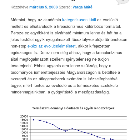
Közzétéve
március 5, 2008
Szerző:
Varga Máté
Mármint, hogy az akadémia
kategorikusan kiáll
az evolúció
mellett és elhatárolódik a kreacionizmus különböző formáitól.
Persze ez egyébként is elvárható minimum lenne és hát ha a
jeles testület egyik nyugalmazott főosztályvezetője történetesen
non-stop
ekézi az evolúcióelméletet
, akkor kifejezetten
egészséges is. De ez nem elég ahhoz, hogy a kreacionizmus
által megfogalmazott szellemi igénytelenség ne tudjon
tovaterjedni. Ehhez ugyanis arra lenne szükség, hogy a
tudományos ismeretterjesztés Magyarországon is betöltse a
szerepét és az átlagemeberek számára is kézzelfoghatóvá
tegye, miért fontos az evolúció és a természetes szelekció
mindennapjainkban, a gyógyítástól a mezőgazdaságig.