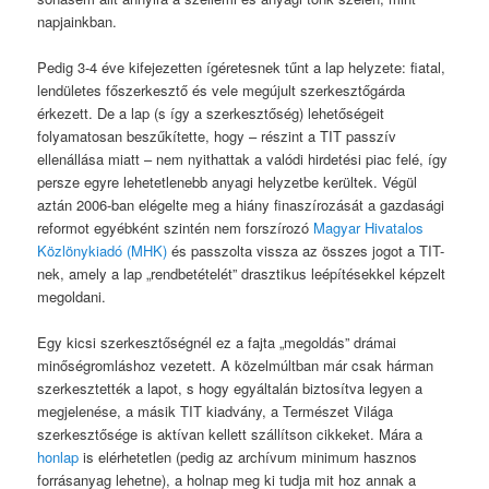
napjainkban.
Pedig 3-4 éve kifejezetten ígéretesnek tűnt a lap helyzete: fiatal,
lendületes főszerkesztő és vele megújult szerkesztőgárda
érkezett. De a lap (s így a szerkesztőség) lehetőségeit
folyamatosan beszűkítette, hogy – részint a TIT passzív
ellenállása miatt – nem nyithattak a valódi hirdetési piac felé, így
persze egyre lehetetlenebb anyagi helyzetbe kerültek. Végül
aztán 2006-ban elégelte meg a hiány finaszírozását a gazdasági
reformot egyébként szintén nem forszírozó
Magyar Hivatalos
Közlönykiadó (MHK)
és passzolta vissza az összes jogot a TIT-
nek, amely a lap „rendbetételét” drasztikus leépítésekkel képzelt
megoldani.
Egy kicsi szerkesztőségnél ez a fajta „megoldás” drámai
minőségromláshoz vezetett. A közelmúltban már csak hárman
szerkesztették a lapot, s hogy egyáltalán biztosítva legyen a
megjelenése, a másik TIT kiadvány, a Természet Világa
szerkesztősége is aktívan kellett szállítson cikkeket. Mára a
honlap
is elérhetetlen (pedig az archívum minimum hasznos
forrásanyag lehetne), a holnap meg ki tudja mit hoz annak a