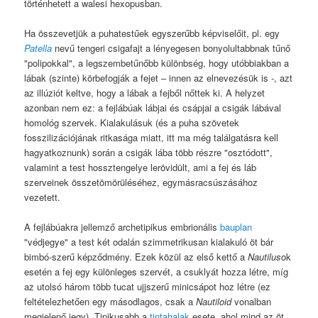
történhetett a walesi hexopusban.
Ha összevetjük a puhatestűek egyszerűbb képviselőit, pl. egy
Patella
nevű tengeri csigafajt a lényegesen bonyolultabbnak tűnő
"polipokkal", a legszembetűnőbb különbség, hogy utóbbiakban a
lábak (szinte) körbefogják a fejet – innen az elnevezésük is -, azt
az illúziót keltve, hogy a lábak a fejből nőttek ki. A helyzet
azonban nem ez: a fejlábúak lábjai és csápjai a csigák lábával
homológ szervek. Kialakulásuk (és a puha szövetek
fosszilizációjának ritkasága miatt, itt ma még találgatásra kell
hagyatkoznunk) során a csigák lába több részre "osztódott",
valamint a test hossztengelye lerövidült, ami a fej és láb
szerveinek összetömörüléséhez, egymásracsúszásához
vezetett.
A fejlábúakra jellemző archetipikus embrionális
bauplan
"védjegye" a test két odalán szimmetrikusan kialakuló öt bár
bimbó-szerű képződmény. Ezek közül az első kettő a
Nautilus
ok
esetén a fej egy különleges szervét, a csuklyát hozza létre, míg
az utolsó három több tucat ujjszerű minicsápot hoz létre (ez
feltételezhetően egy másodlagos, csak a
Nautiloid
vonalban
megjelenő jegy). Tipikusabb a
tintahalak
esete, ahol mind az öt