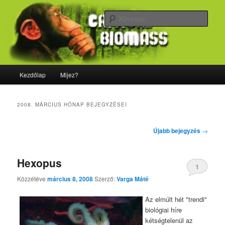
Tovább
Tovább
Majdnem minden, ami biológia
az
a
Kere
elsődleges
másodlagos
tartalomra
tartalomra
CriticalBiomass
Fő
Kezdőlap
Mijez?
menü
2008. MÁRCIUS
HÓNAP BEJEGYZÉSEI
Bejegyzés
Újabb bejegyzés
→
navigáció
Hexopus
1
Közzétéve
március 8, 2008
Szerző:
Varga Máté
Az elmúlt hét "trendi"
biológiai híre
kétségtelenül az