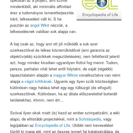
tipikusan az a project, ami szinte
mindenkiből, aki minimális affinitást
érez a tudományos ismeretterjesztés
iránt, lelkesedést vált ki. S ha
pusztán az
angol Wikit
nézzük, a
lelkesedésnek valóban sok alapja van.
A baj csak az, hogy ami ott jól működik a sok ezer
szerkesztővel és lelkes közreműködővel (ami garancia az
objektív(ebb) szócikkek megszületésére), nem feltétlenül jelenti
azt, hogy mindez kicsiben ugyanilyen flottul fog menni. Tudom,
persze, parttalan vitát lehet erről folytatni, de saját (régebbi)
tapasztalataim alapján a
magyar Wikire
vonatkoztatva van némi
alapja
a vágói kritikának
. Ugyanis egy ilyen szűk közösségben
különösen nagy hatása lehet egy-egy túlbuzgó (és elfogult)
szerkesztőnek. Különösen, ha az általa előszeretettel buherált
területekhez, khmm, nem ért…
Szóval ilyen okok miatt (is) kezd az ember szimpatizálni, a wiki
alapú, de elitistább projectekkel, mint a
Scholarpedia
, vagy
legújabban az
Encyclopedia of Life
. Utóbbi nem kevesebbet
tűzött ki maga elé, mint az összes ismert faj katalogizálása, és