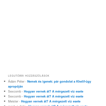
LEGUTÓBBI HOZZÁSZÓLÁSOK
Ádám Péter
-
Nemek és igenek: pár gondolat a Khelif-ügy
apropóján
Sexcomb
-
Hogyan vernek át? A mérgezett víz esete
Sexcomb
-
Hogyan vernek át? A mérgezett víz esete
Meister
-
Hogyan vernek át? A mérgezett víz esete