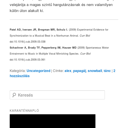
velejárója a magas szintű hangutánzásnak és nem valamilyen
külön úton alakult ki.
Patel AD, Iversen JR, Bregman MR, Schulz I.
(2009) Experimental Evidence for
Synchronization to a Musical Beat in a Nonhuman Animal.
Curr Biol
doi:10.1016/j.cub.2009.03.038
Schachner A, Brady TF, Pepperberg IM, Hauser MD
(2009) Spontaneous Motor
Entrainment to Music in Multiple Vocal Mimicking Species.
Curr Biol
doi:10.1016/j.cub.2009.03.061
Kategória:
Uncategorized
|
Címke:
alex
,
papagáj
,
snowball
,
tánc
|
2
hozzászólás
K
e
r
e
KARANTÉNNAPLÓ
s
é
s