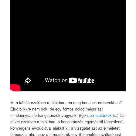
Mi a közös ezekben a fajokban, na meg bennünk emberekben?
Első blikkre nem sok, de egy fontos dolog mégis az:
mindannyian jó hangutánzók vagyunk. (Igen,
az elefántok is
.) És
mivel ezekben a fajokban, a hangutánzás egymástól függetlenül,
konvergens evolúcióval alakult ki, a vizsgálat azt az elméletet
támasztja alá, hogy a ritmusérzék egy (feltehetően szükséges)