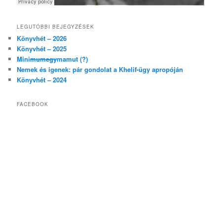
LEGUTÓBBI BEJEGYZÉSEK
Könyvhét – 2026
Könyvhét – 2025
Mini
mumegy
mamut (?)
Nemek és igenek: pár gondolat a Khelif-ügy apropóján
Könyvhét – 2024
FACEBOOK