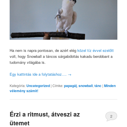
Ha nem is napra pontosan, de azért elég
közel tíz évvel ezelőtt
volt, hogy Snowball a táncos sárgabóbitás kakadu berobbant a
tudomány világába is.
Egy kattintás ide a folytatáshoz….
→
Kategória:
Uncategorized
|
Címke:
papagáj
,
snowball
,
tánc
|
Minden
vélemény számít!
Érzi a ritmust, átveszi az
2
ütemet