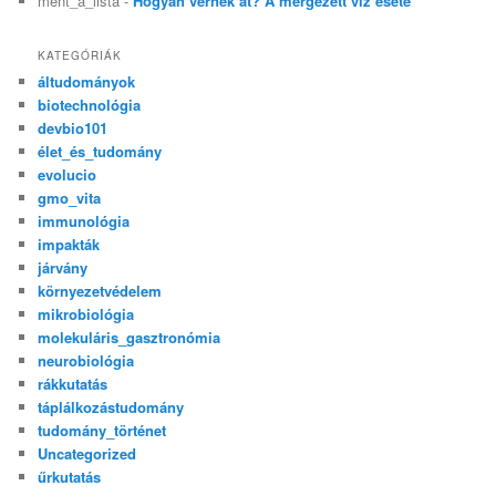
ment_a_lista
-
Hogyan vernek át? A mérgezett víz esete
KATEGÓRIÁK
áltudományok
biotechnológia
devbio101
élet_és_tudomány
evolucio
gmo_vita
immunológia
impakták
járvány
környezetvédelem
mikrobiológia
molekuláris_gasztronómia
neurobiológia
rákkutatás
táplálkozástudomány
tudomány_történet
Uncategorized
űrkutatás