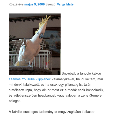
Közzétéve
május 9, 2009
Szerző:
Varga Máté
Snowball, a táncoló kakdu
számos YouTube klippjének
valamelyikével, ha jól sejtem, már
mindenki találkozott, és ha csak egy pillanatig is, talán
elmélázott rajta, hogy akkor most ez a madár csak bohóckodik,
és véletlenszerűen headbangel, vagy valóban a zene ütemére
bólogat.
A kérdés esetleges tudományos megvizsgálása tipikusan