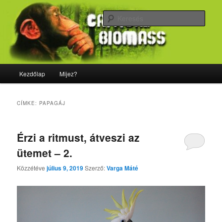
Tovább
Tovább
Majdnem minden, ami biológia
az
a
Kere
elsődleges
másodlagos
tartalomra
tartalomra
CriticalBiomass
Fő
Kezdőlap
Mijez?
menü
CÍMKE:
PAPAGÁJ
Érzi a ritmust, átveszi az
ütemet – 2.
Közzétéve
július 9, 2019
Szerző:
Varga Máté