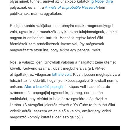
olyasminek tűnhet, amivel az unatkozó kutatók
Ig Nobel díjra
pályáznak és amit a
Annals of Improbable Research
-ben
publikálnak, már ha egyáltalán.
Pedig a kérdés valójában nem ennyire (csak) megmosolyogni
való, ugyanis a ritmusérzék egyike azon tulajdonságnak, amiket
nagyon is emberinek tartunk. Hozzánk egész közel álló
főemlősök sem rendelkeznek ilyesmivel, így mégiscsak
magyarázatra szorulna, hogy akkor egy papagáj miért.
Nos, a válasz: igen, Snowball valóban a hallgatott zene ütemét
követi. Kedvenc számait kicsit megbuherálva (a BPM-et
állítgatták), ez világosan
látható volt
. Kicsit jobban megkaparva a
felszínt az is kiderült, hogy ilyen képességeivel Snowball nem is
unikum:
Alex a beszélő papagáj
is képes volt hasonlóra, de
számos más papagájfaj egyedei is, nameg, non-humán-
emlősként, egy elefánt is belefér az egyelőre elég rövidke
listába. (A vizsgálat jelentős részét a YouTube-ra feltöltött állat-
videók adták; asszem ez az első alkalom, amikor egy videó
megosztó komoly kutatási célt szolgált ;-).)