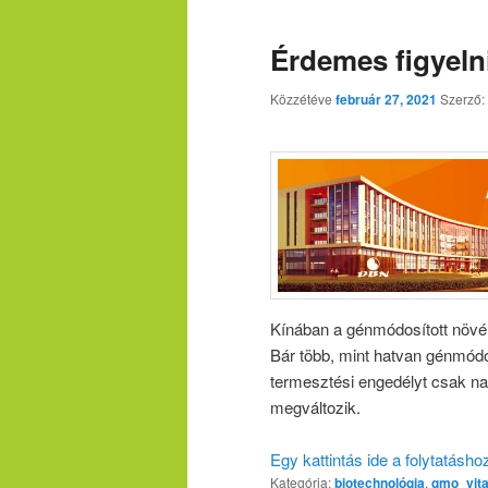
Érdemes figyelni
Közzétéve
február 27, 2021
Szerző:
Kínában a génmódosított növén
Bár több, mint hatvan génmódo
termesztési engedélyt csak na
megváltozik.
Egy kattintás ide a folytatásh
Kategória:
biotechnológia
,
gmo_vit