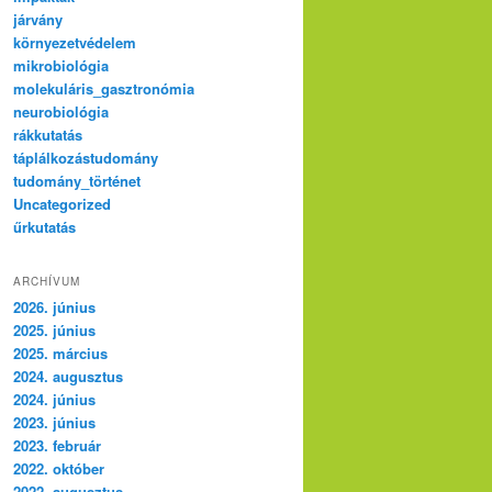
járvány
környezetvédelem
mikrobiológia
molekuláris_gasztronómia
neurobiológia
rákkutatás
táplálkozástudomány
tudomány_történet
Uncategorized
űrkutatás
ARCHÍVUM
2026. június
2025. június
2025. március
2024. augusztus
2024. június
2023. június
2023. február
2022. október
2022. augusztus