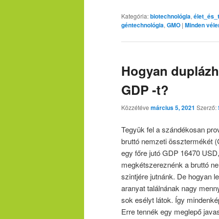
Kategória:
biotechnológia
,
élet_és
géntechnológia
,
GMO
|
Minden véle
Hogyan duplázh
GDP -t?
Közzétéve
március 5, 2021
Szerző:
Tegyük fel a szándékosan pro
bruttó nemzeti össztermékét (
egy főre jutó GDP 16470 USD,
megkétszereznénk a bruttó ne
szintjére jutnánk. De hogyan le
aranyat találnának nagy menny
sok esélyt látok. Így mindenké
Erre tennék egy meglepő javasl