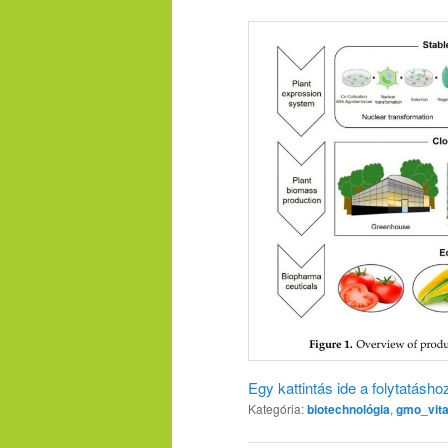
Egy kattintás ide a folytatásh
Kategória:
biotechnológia
,
gmo_vit