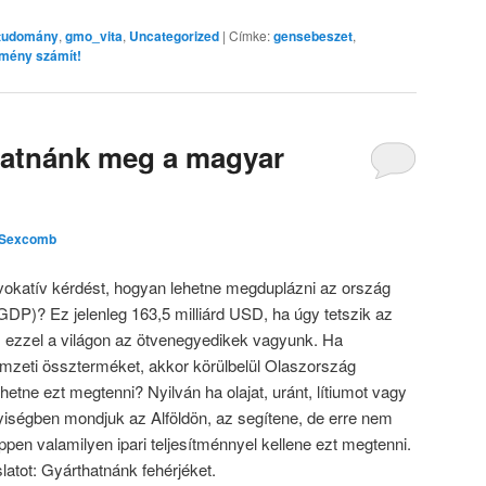
_tudomány
,
gmo_vita
,
Uncategorized
|
Címke:
gensebeszet
,
mény számít!
atnánk meg a magyar
Sexcomb
vokatív kérdést, hogyan lehetne megduplázni az ország
GDP)? Ez jelenleg 163,5 milliárd USD, ha úgy tetszik az
 ezzel a világon az ötvenegyedikek vagyunk. Ha
mzeti összterméket, akkor körülbelül Olaszország
hetne ezt megtenni? Nyilván ha olajat, uránt, lítiumot vagy
iségben mondjuk az Alföldön, az segítene, de erre nem
ppen valamilyen ipari teljesítménnyel kellene ezt megtenni.
atot: Gyárthatnánk fehérjéket.