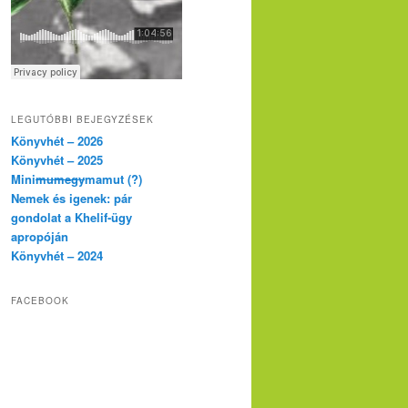
LEGUTÓBBI BEJEGYZÉSEK
Könyvhét – 2026
Könyvhét – 2025
Mini
mumegy
mamut (?)
Nemek és igenek: pár
gondolat a Khelif-ügy
apropóján
Könyvhét – 2024
FACEBOOK