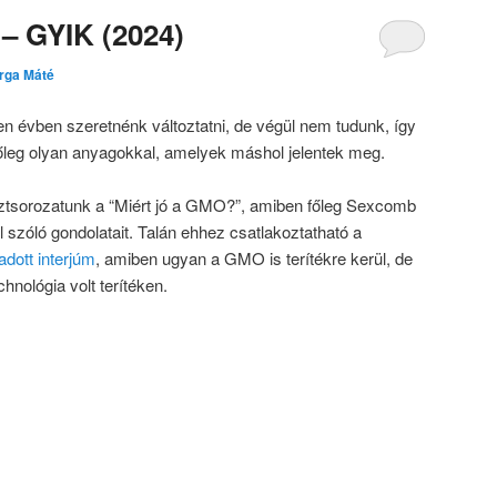
– GYIK (2024)
rga Máté
en évben szeretnénk változtatni, de végül nem tudunk, így
főleg olyan anyagokkal, amelyek máshol jelentek meg.
sztsorozatunk a “Miért jó a GMO?”, amiben főleg Sexcomb
l szóló gondolatait. Talán ehhez csatlakoztatható a
adott interjúm
, amiben ugyan a GMO is terítékre kerül, de
hnológia volt terítéken.