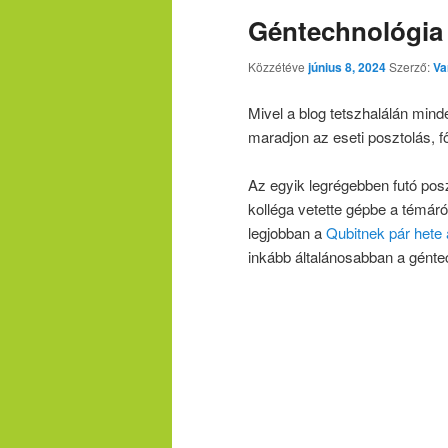
Géntechnológia 
Közzétéve
június 8, 2024
Szerző:
Va
Mivel a blog tetszhalálán mind
maradjon az eseti posztolás, 
Az egyik legrégebben futó po
kolléga vetette gépbe a témáró
legjobban a
Qubitnek pár hete 
inkább általánosabban a géntec