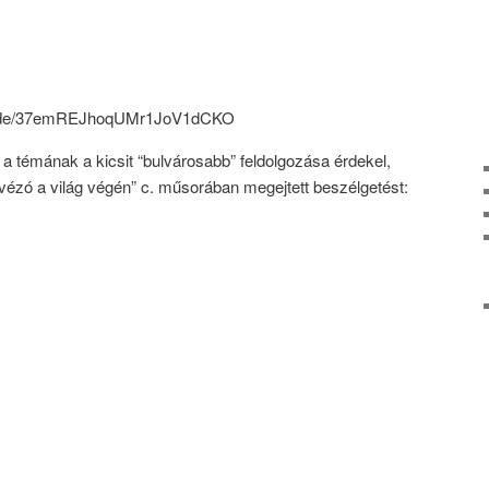
pisode/37emREJhoqUMr1JoV1dCKO
a témának a kicsit “bulvárosabb” feldolgozása érdekel,
vézó a világ végén” c. műsorában megejtett beszélgetést: