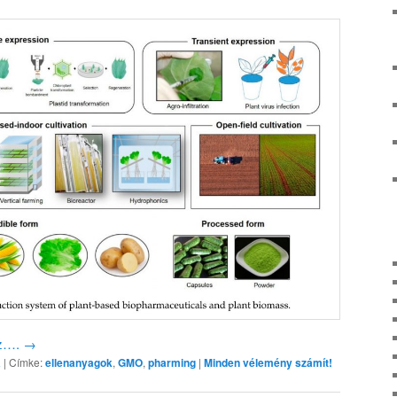
oz….
→
a
|
Címke:
ellenanyagok
,
GMO
,
pharming
|
Minden vélemény számít!