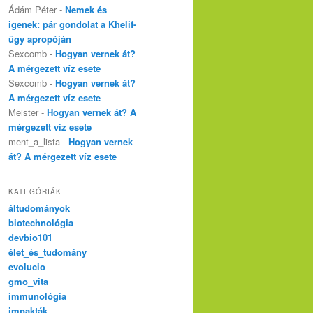
Ádám Péter
-
Nemek és
igenek: pár gondolat a Khelif-
ügy apropóján
Sexcomb
-
Hogyan vernek át?
A mérgezett víz esete
Sexcomb
-
Hogyan vernek át?
A mérgezett víz esete
Meister
-
Hogyan vernek át? A
mérgezett víz esete
ment_a_lista
-
Hogyan vernek
át? A mérgezett víz esete
KATEGÓRIÁK
áltudományok
biotechnológia
devbio101
élet_és_tudomány
evolucio
gmo_vita
immunológia
impakták