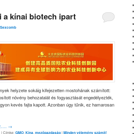
 a kínai biotech ipart
Sexcomb
yek helyzete sokáig kifejezetten mostohának számított:
sított növény behozatalát és fogyasztását engedélyezték,
gyon kevés fajta kapott. Azonban úgy tűnik, ez hamarosan
oz….
→
a
|
Címke:
GMO
,
Kína
,
mezőgazdaság
|
Minden vélemény számít!