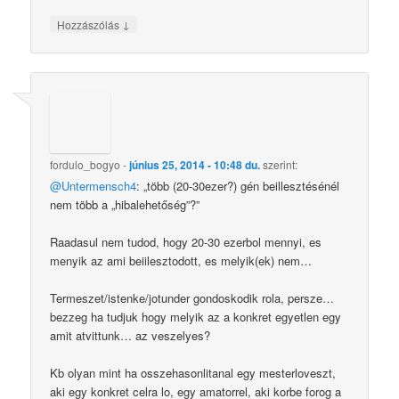
↓
Hozzászólás
fordulo_bogyo
-
június 25, 2014 - 10:48 du.
szerint:
@Untermensch4
: „több (20-30ezer?) gén beillesztésénél
nem több a „hibalehetőség”?”
Raadasul nem tudod, hogy 20-30 ezerbol mennyi, es
menyik az ami beiilesztodott, es melyik(ek) nem…
Termeszet/istenke/jotunder gondoskodik rola, persze…
bezzeg ha tudjuk hogy melyik az a konkret egyetlen egy
amit atvittunk… az veszelyes?
Kb olyan mint ha osszehasonlitanal egy mesterloveszt,
aki egy konkret celra lo, egy amatorrel, aki korbe forog a