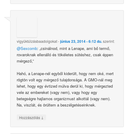
vigyüktúlzásbaadolgokat
-
június 23, 2014 - 6:12 du.
szerint:
@Sexcomb
: „csinálnod, mint a Lenape, ami bő termő,
rovaroknak ellenálló és tökéletes sütéshez, csak éppen
mérgező,”
Hahó, a Lenape-nél egyből kiderült, hogy nem oké, mert
rögtön volt egy mérgező tulajdonsága. A GMO-nál meg
lehet, hogy egy évtized múlva derül ki, hogy mérgezted
vele az embereket (vagy nem), vagy hogy egy
betegségre hajlamos organizmust alkottál (vagy nem).
Na, viszlát, és örültem a beszélgetéseinknek.
↓
Hozzászólás