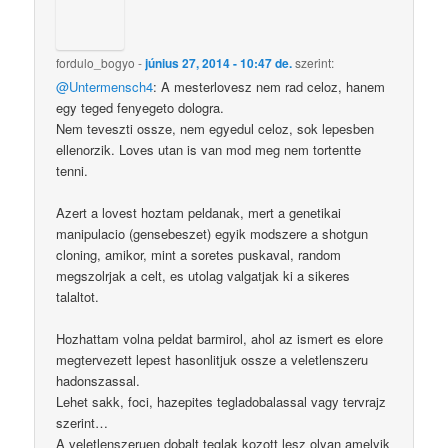
fordulo_bogyo
-
június 27, 2014 - 10:47 de.
szerint:
@Untermensch4
: A mesterlovesz nem rad celoz, hanem
egy teged fenyegeto dologra.
Nem teveszti ossze, nem egyedul celoz, sok lepesben
ellenorzik. Loves utan is van mod meg nem tortentte
tenni.
Azert a lovest hoztam peldanak, mert a genetikai
manipulacio (gensebeszet) egyik modszere a shotgun
cloning, amikor, mint a soretes puskaval, random
megszolrjak a celt, es utolag valgatjak ki a sikeres
talaltot.
Hozhattam volna peldat barmirol, ahol az ismert es elore
megtervezett lepest hasonlitjuk ossze a veletlenszeru
hadonszassal.
Lehet sakk, foci, hazepites tegladobalassal vagy tervrajz
szerint…
A veletlenszeruen dobalt teglak kozott lesz olyan amelyik