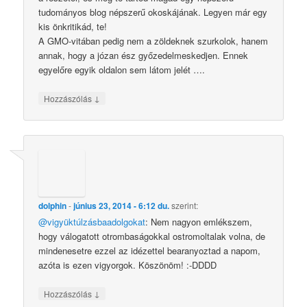
tudományos blog népszerű okoskájának. Legyen már egy
kis önkritikád, te!
A GMO-vitában pedig nem a zöldeknek szurkolok, hanem
annak, hogy a józan ész győzedelmeskedjen. Ennek
egyelőre egyik oldalon sem látom jelét ….
↓
Hozzászólás
dolphin
-
június 23, 2014 - 6:12 du.
szerint:
@vigyüktúlzásbaadolgokat
: Nem nagyon emlékszem,
hogy válogatott otrombaságokkal ostromoltalak volna, de
mindenesetre ezzel az idézettel bearanyoztad a napom,
azóta is ezen vigyorgok. Köszönöm! :-DDDD
↓
Hozzászólás