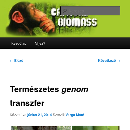
Tovább
Majdnem minden, ami biológia
az
Kere
elsődleges
tartalomra
CriticalBiomass
Fő
Kezdőlap
Mijez?
menü
Bejegyzés
←
Előző
Következő
→
navigáció
Természetes
genom
transzfer
Közzétéve
június 21, 2014
Szerző:
Varga Máté