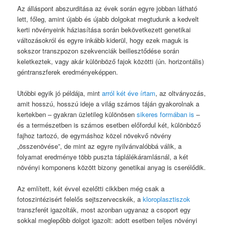
Az álláspont abszurditása az évek során egyre jobban látható
lett, főleg, amint újabb és újabb dolgokat megtudunk a kedvelt
kerti növényeink háziasítása során bekövetkezett genetikai
változásokról és egyre inkább kiderül, hogy ezek maguk is
sokszor transzpozon szekvenciák beillesztődése során
keletkeztek, vagy akár különböző fajok közötti (ún. horizontális)
géntranszferek eredményeképpen.
Utóbbi egyik jó példája, mint
arról két éve írtam
, az oltványozás,
amit hosszú, hosszú ideje a világ számos táján gyakorolnak a
kertekben – gyakran üzletileg különösen
sikeres formában is
–
és a természetben is számos esetben előfordul két, különböző
fajhoz tartozó, de egymáshoz közel növekvő növény
„összenövése”, de mint az egyre nyilvánvalóbbá válik, a
folyamat eredménye több puszta táplálékáramlásnál, a két
növényi komponens között bizony genetikai anyag is cserélődik.
Az említett, két évvel ezelőtti cikkben még csak a
fotoszintézisért felelős sejtszervecskék, a
kloroplasztiszok
transzferét igazolták, most azonban ugyanaz a csoport egy
sokkal meglepőbb dolgot igazolt: adott esetben teljes növényi