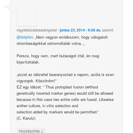
vigyüktúlzásbaadolgokat
-
június 23, 2014 - 9:08 du.
szerint:
@dolphin
: „Nem nagyon emlékszem, hogy válogatott
otrombaságokkal ostromoltalak volna, „
Persze, hogy nem, mert butaságot írtál, én meg
kijavítottalak.
„ezzel az idézettel bearanyoztad a napom, azóta is ezen
vigyorgok. Köszönöm!”
EZ egy idézet: ” Thus protoplast fusion (without
genetically inserted marker genes) would still be allowed
because in this case two entire cells are fused. Likewise
anther culture, in vitro selection and
selection aided by markers would be permitted.”
(C. Karutz)
↓
Hozzászólás