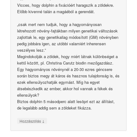
Vicces, hogy dolphin a fixációért haragszik a zöldekre.
Előbb kivenné talán a magáéból a gerendát.
„csak mert nem tudjuk, hogy a hagyományosan
létrehozott növény-fajtákban milyen genetikai változások
zajlottak le, egy genetikailag módosított (GM) növényben
pedig jobbára igen, az utóbbi valamiért inherensen
veszélyes lesz.”
Megindokolják a zöldek, hogy miért látnak különbséget a
kettő között, pl. Christina Carutz biodin mezőgazdász.
Egy hagyományos növénynél a 20-30 ezres géncsere
során biztos megy át káros és hasznos tulajdonság is, és
ezek ellensúlyozhatják egymást. Míg ha egyet
átsebészkedik az ember, akkor hol vannak a fékek és
ellensúlyok?
Biztos dolphin 5 másodperc alatt lesöpri ezt az állítást,
de legalább addig sem a zöldeket fikázza.
↓
Hozzászólás