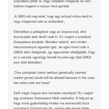
században jöttek rá, hogy valójában mérgezés és nem
kellene megenni a rozson növő gombát.
„A GMO-nál meg lehet, hogy egy évtized múlva derül ki,
hogy mérgezted vele az embereket „
Ellentétben a pellagrával vagy az anyarozzsal, ahol
évszázadok alatt derült csak ki. Ez megint a szokásos
Greenpeace észjárás: Mondani valamit, ami minden
haszonnövényre egyaránt igaz, de ugye mivel csak a
GMOk ellen óbégatnak, így egyszerűen elhallgatják, hogy
ez a veszély ugyanúgy fennáll ha soha egy falat GMOt
sem ettél életedben.
„Thus protoplast fusion (without genetically inserted
marker genes) would still be allowed because in this case
two entire cells are fused.”
Ettől mégis hogyan lesz kevésbé veszélyes? Ez megint
egy szokásos Greenpeace fából vaskarika. A helyzet az,
hogy mivel gyakorlatilag minden ma termesztett búza
protoplaszt fúzióval készült, nyilván elég kevés babér