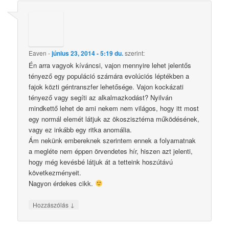
Eaven
-
június 23, 2014 - 5:19 du.
szerint:
Én arra vagyok kíváncsi, vajon mennyire lehet jelentős
tényező egy populáció számára evolúciós léptékben a
fajok közti géntranszfer lehetősége. Vajon kockázati
tényező vagy segíti az alkalmazkodást? Nyilván
mindkettő lehet de ami nekem nem világos, hogy itt most
egy normál elemét látjuk az ökoszisztéma működésének,
vagy ez inkább egy ritka anomália.
Ám nekünk embereknek szerintem ennek a folyamatnak
a megléte nem éppen örvendetes hír, hiszen azt jelenti,
hogy még kevésbé látjuk át a tetteink hoszútávú
következményeit.
Nagyon érdekes cikk.
↓
Hozzászólás