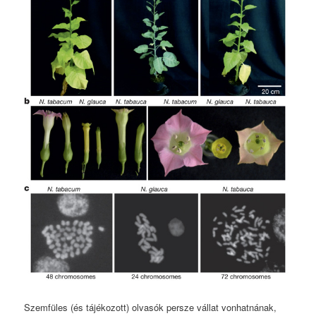
Szemfüles (és tájékozott) olvasók persze vállat vonhatnának,