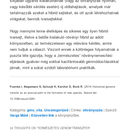
síkjában ugyanis kialakulhatnak (vagy az oltványozás nyomán,
vagy későbbi sérülés esetén) új oldlahajtások, amelyek már
tartalmazzák ezeket a hibrid sejteket, és ott azok létrehozhatnak
virágokat, bennük ivarsejtekkel.
Hogy mennyire lenne életképes és sikeres egy ilyen hibrid-
ivarsejt, illetve a belőle kialakuló növényi hibrid az adott
környezetben, az természetesen egy releváns kérdés, amire
nem tudjuk a választ. Viszont ennek a különleges folyamatnak a
puszta léte igazolja, hogy a „természetes” növénynemesítési
eljárások gyakran még sokkal kacifántosabb génmódosításokkal
járnak, mint a sokat szidott laboratóriumi praktikák.
Fuentes I, Stegemann S, Golczyk H, Karcher D, Bock R.
(2014) Horizontal genome
transfer as an asexual path to the formation of new species.
Nature
doi:
10.1038/nature13291.
Kategória:
gmo_vita
,
Uncategorized
| Címke:
oltványozás
| Szerző:
Varga Máté
|
Közvetlen link
a könyvjelzőbe.
32 THOUGHTS ON “
TERMÉSZETES
GENOM
TRANSZFER
”