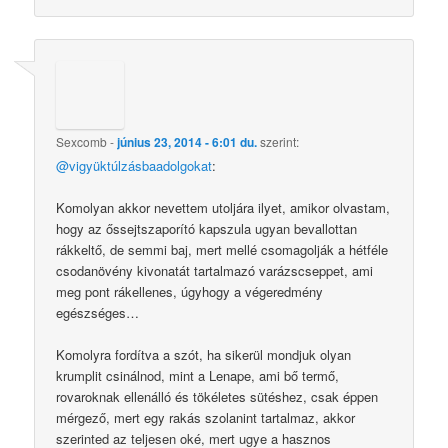
Sexcomb
-
június 23, 2014 - 6:01 du.
szerint:
@vigyüktúlzásbaadolgokat
:
Komolyan akkor nevettem utoljára ilyet, amikor olvastam,
hogy az őssejtszaporító kapszula ugyan bevallottan
rákkeltő, de semmi baj, mert mellé csomagolják a hétféle
csodanövény kivonatát tartalmazó varázscseppet, ami
meg pont rákellenes, úgyhogy a végeredmény
egészséges…
Komolyra fordítva a szót, ha sikerül mondjuk olyan
krumplit csinálnod, mint a Lenape, ami bő termő,
rovaroknak ellenálló és tökéletes sütéshez, csak éppen
mérgező, mert egy rakás szolanint tartalmaz, akkor
szerinted az teljesen oké, mert ugye a hasznos