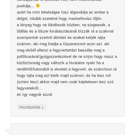
puskája…
azért ha mint lehetséges túsz átgondolja az ember a
dolgot, inkább szeretné hogy mesterlövész lőjön.
a lényeg hogy ne lökdössék közben, ne sürgessék, a
lőállás és a lőszer kiválasztásánál bízzák rá a szakmai
szempontok szerinti döntést és ezeket kérjék rajta
számon. aki meg kiadja a tűzparancsot azon azt. aki
meg elvből ellenzi a fegyvertartást beszélje meg a
politikusával/gyógyszerészével de ne sírjon hogy rossz a
közbiztonság vagy változik a hivatalos nyelv ha a
rendőrtől/katonától is elveteti a fegyvert. és számítson rá
hogy rajta meg azt kérik majd számon. és ha lesz mit
(sztem lesz) akkor majd nem csak képletesen lesz szó
fegyverekről…
én így vagyok ezzel
↓
Hozzászólás