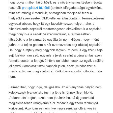
hogy ugyan miben különbözik ez a növénynemesítésben régóta
használt
protoplaszt fúziótól
(aminek elfogadottsága egyébként,
mint azt mindig elmondjuk, önmagában röhejessé teszi a
mélyzöld szervezetek GMO-ellenes álláspontját). Természetesen
egyrészt abban, hogy itt egy laborkörnyezet helyett, ahol a
hibridizálandó sejtekről mesterségesen eltávolítottuk a sejtfalat,
megkönnyítve a sejtek összeolvadását, a természetben
játszódik le a folyamat és egyáltalán nem világos, hogy miént
juthat át a teljes genom a két szomszédos sejt (dupla) sejtfalán.
De, hogy a rejtély még nagyobb legyen, itt nem is egyszerű sejt-
sejt fúzióról van szó: ugyanis a jelek szerint a génáramlás ezen
formája esetén a létrejövő hibrid sejtekben csak az egyik szülőre
jellemző kloroplasztiszok vannak jelen, azaz „mindössze” a
másik szülő sejtmagja jutott át, örökítőanyagostól, citoplazmája
nem.
Felmerülhet, hogy jó-jó, de igazából az oltványozás helyén nem
keletkeznek ivar-sejtek, így, ha létre is jönnek ilyen hibrid,
„frakenstein” sejtek, azok nem járulnak hozzá új generáció
megjelenéséhez (magyarán a
N. tabauca
egyszerű tankönyvi
kuriózum). Azonban ez nem ilyen egyszerű: az oltványozás