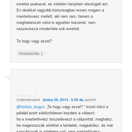
soretes puskaval, es veletlen iranybam elsutogeti azt.
En dsokkal nagyobb biztonsagban erzem magam a
mesterlovesz mellett, aki nem ram, hanem a
meghatarozott celra lo egyetlen loszerrel, nem
osszevissza mindenfele sok sorettel.
Te hogy vagy ezzel?
↓
Hozzászólás
Untermensch4
-
június 26, 2014 - 5:50 du.
szerint:
@fordulo_bogyo
: „Te hogy vagy ezzel? ” kicsit túlzó a
példád ezért sötétzöldesen kezdem a választ:
ha a mesterlövész összetéveszt a célponttal, meghalsz.
ha megsorozzák söréttel a területet, megsérülsz. és már
rumcájsznak is sörétese volt, nem mesterlövész-