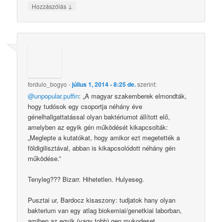
↓
Hozzászólás
fordulo_bogyo
-
július 1, 2014 - 8:25 de.
szerint:
@unpopular.puffin
: „A magyar szakemberek elmondták,
hogy tudósok egy csoportja néhány éve
génelhallgattatással olyan baktériumot állított elő,
amelyben az egyik gén működését kikapcsolták:
„Meglepte a kutatókat, hogy amikor ezt megetették a
földigilisztával, abban is kikapcsolódott néhány gén
működése.”
Tenyleg??? Bizarr. Hihetetlen. Hulyeseg.
Pusztai ur, Bardocz kisaszony: tudjatok hany olyan
bakterium van egy atlag biokemiai/genetkiai laborban,
amiben az egyik (vagy tobb) gen mukodeset