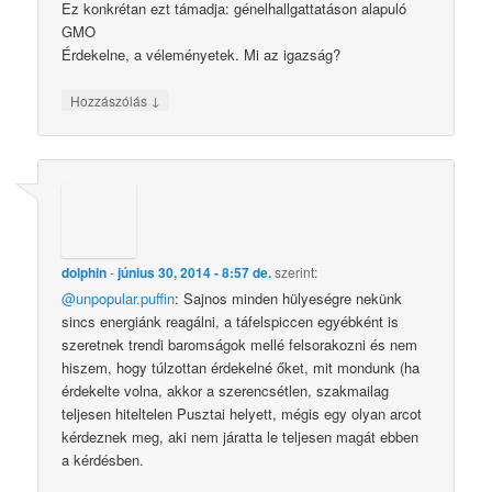
Ez konkrétan ezt támadja: génelhallgattatáson alapuló
GMO
Érdekelne, a véleményetek. Mi az igazság?
↓
Hozzászólás
dolphin
-
június 30, 2014 - 8:57 de.
szerint:
@unpopular.puffin
: Sajnos minden hülyeségre nekünk
sincs energiánk reagálni, a táfelspiccen egyébként is
szeretnek trendi baromságok mellé felsorakozni és nem
hiszem, hogy túlzottan érdekelné őket, mit mondunk (ha
érdekelte volna, akkor a szerencsétlen, szakmailag
teljesen hiteltelen Pusztai helyett, mégis egy olyan arcot
kérdeznek meg, aki nem járatta le teljesen magát ebben
a kérdésben.