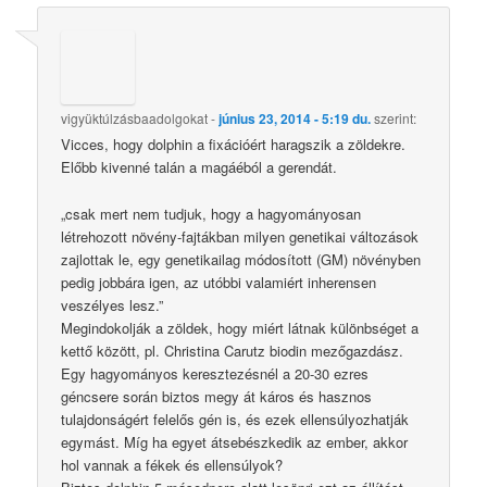
vigyüktúlzásbaadolgokat
-
június 23, 2014 - 5:19 du.
szerint:
Vicces, hogy dolphin a fixációért haragszik a zöldekre.
Előbb kivenné talán a magáéból a gerendát.
„csak mert nem tudjuk, hogy a hagyományosan
létrehozott növény-fajtákban milyen genetikai változások
zajlottak le, egy genetikailag módosított (GM) növényben
pedig jobbára igen, az utóbbi valamiért inherensen
veszélyes lesz.”
Megindokolják a zöldek, hogy miért látnak különbséget a
kettő között, pl. Christina Carutz biodin mezőgazdász.
Egy hagyományos keresztezésnél a 20-30 ezres
géncsere során biztos megy át káros és hasznos
tulajdonságért felelős gén is, és ezek ellensúlyozhatják
egymást. Míg ha egyet átsebészkedik az ember, akkor
hol vannak a fékek és ellensúlyok?