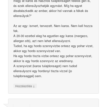
megy át káros és hasznos tulajdonságért felelős gén is,
és ezek ellensúlyozhatják egymást. Míg ha egyet
átsebészkedik az ember, akkor hol vannak a fékek és
ellensúlyok?”
Az az egy: ismert, tervezett. Nem karos. Nem kell hozza
fek.
A 20-30 ezerbol eleg ha egyetlen egy karos (mergezo,
allergen stb), azt nem lehet ellensulyozni.
Tudod, ha egy hordo szennyvizbe ontesz egy pohar vizet,
akkor egy hordo szennyvized van.
Ha egy hordo tiszta vizbe ontesz egy pohar szennyvizet,
akkor is egy hordo szennyviz az eredmeny.
A szenyvizet (karos tulajdonsagot) nem tudod
ellensulyozni egy hordonyi tiszta vizzel (jo
tulajdonsaggal) sem.
↓
Hozzászólás