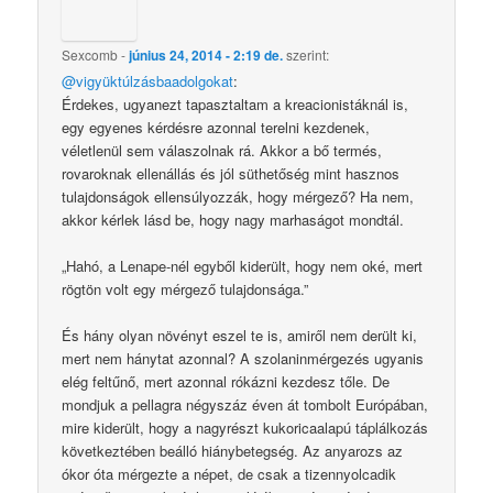
Sexcomb
-
június 24, 2014 - 2:19 de.
szerint:
@vigyüktúlzásbaadolgokat
:
Érdekes, ugyanezt tapasztaltam a kreacionistáknál is,
egy egyenes kérdésre azonnal terelni kezdenek,
véletlenül sem válaszolnak rá. Akkor a bő termés,
rovaroknak ellenállás és jól süthetőség mint hasznos
tulajdonságok ellensúlyozzák, hogy mérgező? Ha nem,
akkor kérlek lásd be, hogy nagy marhaságot mondtál.
„Hahó, a Lenape-nél egyből kiderült, hogy nem oké, mert
rögtön volt egy mérgező tulajdonsága.”
És hány olyan növényt eszel te is, amiről nem derült ki,
mert nem hánytat azonnal? A szolaninmérgezés ugyanis
elég feltűnő, mert azonnal rókázni kezdesz tőle. De
mondjuk a pellagra négyszáz éven át tombolt Európában,
mire kiderült, hogy a nagyrészt kukoricaalapú táplálkozás
következtében beálló hiánybetegség. Az anyarozs az
ókor óta mérgezte a népet, de csak a tizennyolcadik