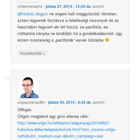
Untermensch4
-
június 27, 2014 - 12:55 du.
szerint:
@fordulo_bogyo
: ne engem kell meggyőznöd. tömören,
sztem legyenek tisztázva a felelősségi viszonyok és az
használjon fegyvert aki ért hozzá. se pacifista, se
militarista irányba ne lendüljön túl a gondolkodásmód. úgy
érzem mostanság a „pacifisták” esnek túlzásba
↓
Hozzászólás
unpopular.puffin
-
június 30, 2014 - 8:43 de.
szerint:
Offtopic
Origón megjelent egy gmo ellenes cikk:
http://www.origo.hu/tafelspicc/alapanyag/20140627-
kukorica-ebbe-belepusztulunk.html?utm_source=origo-
nyito&utm_medium=sec-4&utm_campaign=sec