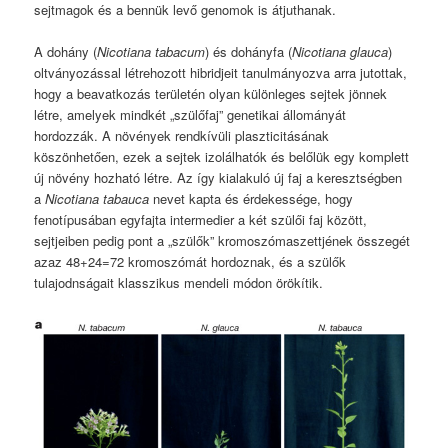
sejtmagok és a bennük levő genomok is átjuthanak.
A dohány (
Nicotiana tabacum
) és dohányfa (
Nicotiana glauca
)
oltványozással létrehozott hibridjeit tanulmányozva arra jutottak,
hogy a beavatkozás területén olyan különleges sejtek jönnek
létre, amelyek mindkét „szülőfaj” genetikai állományát
hordozzák. A növények rendkívüli plaszticitásának
köszönhetően, ezek a sejtek izolálhatók és belőlük egy komplett
új növény hozható létre. Az így kialakuló új faj a keresztségben
a
Nicotiana tabauca
nevet kapta és érdekessége, hogy
fenotípusában egyfajta intermedier a két szülői faj között,
sejtjeiben pedig pont a „szülők” kromoszómaszettjének összegét
azaz 48+24=72 kromoszómát hordoznak, és a szülők
tulajodnságait klasszikus mendeli módon örökítik.