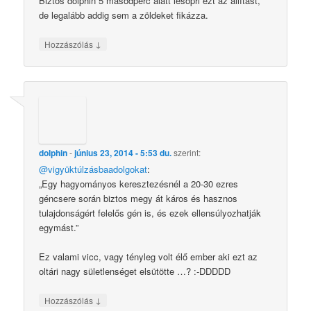
Biztos dolphin 5 másodperc alatt lesöpri ezt az állítást,
de legalább addig sem a zöldeket fikázza.
↓
Hozzászólás
dolphin
-
június 23, 2014 - 5:53 du.
szerint:
@vigyüktúlzásbaadolgokat
:
„Egy hagyományos keresztezésnél a 20-30 ezres
géncsere során biztos megy át káros és hasznos
tulajdonságért felelős gén is, és ezek ellensúlyozhatják
egymást.”
Ez valami vicc, vagy tényleg volt élő ember aki ezt az
oltári nagy sületlenséget elsütötte …? :-DDDDD
↓
Hozzászólás