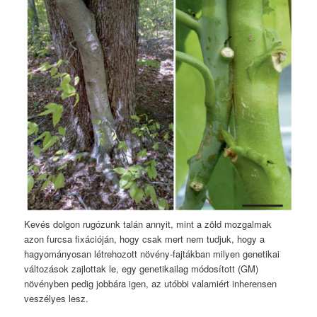
Kevés dolgon rugózunk talán annyit, mint a zöld mozgalmak
azon furcsa fixációján, hogy csak mert nem tudjuk, hogy a
hagyományosan létrehozott növény-fajtákban milyen genetikai
változások zajlottak le, egy genetikailag módosított (GM)
növényben pedig jobbára igen, az utóbbi valamiért inherensen
veszélyes lesz.