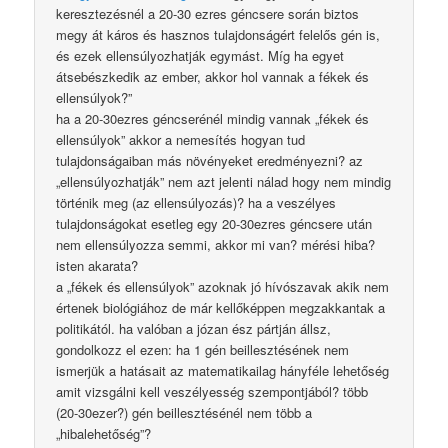
keresztezésnél a 20-30 ezres géncsere során biztos
megy át káros és hasznos tulajdonságért felelős gén is,
és ezek ellensúlyozhatják egymást. Míg ha egyet
átsebészkedik az ember, akkor hol vannak a fékek és
ellensúlyok?”
ha a 20-30ezres géncserénél mindig vannak „fékek és
ellensúlyok” akkor a nemesítés hogyan tud
tulajdonságaiban más növényeket eredményezni? az
„ellensúlyozhatják” nem azt jelenti nálad hogy nem mindig
történik meg (az ellensúlyozás)? ha a veszélyes
tulajdonságokat esetleg egy 20-30ezres géncsere után
nem ellensúlyozza semmi, akkor mi van? mérési hiba?
isten akarata?
a „fékek és ellensúlyok” azoknak jó hívószavak akik nem
értenek biológiához de már kellőképpen megzakkantak a
politikától. ha valóban a józan ész pártján állsz,
gondolkozz el ezen: ha 1 gén beillesztésének nem
ismerjük a hatásait az matematikailag hányféle lehetőség
amit vizsgálni kell veszélyesség szempontjából? több
(20-30ezer?) gén beillesztésénél nem több a
„hibalehetőség”?