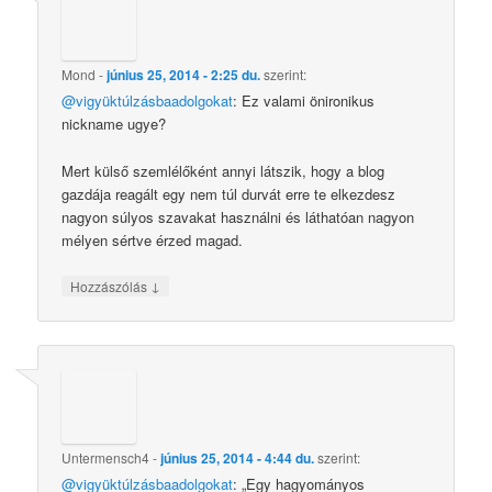
Mond
-
június 25, 2014 - 2:25 du.
szerint:
@vigyüktúlzásbaadolgokat
: Ez valami önironikus
nickname ugye?
Mert külső szemlélőként annyi látszik, hogy a blog
gazdája reagált egy nem túl durvát erre te elkezdesz
nagyon súlyos szavakat használni és láthatóan nagyon
mélyen sértve érzed magad.
↓
Hozzászólás
Untermensch4
-
június 25, 2014 - 4:44 du.
szerint:
@vigyüktúlzásbaadolgokat
: „Egy hagyományos