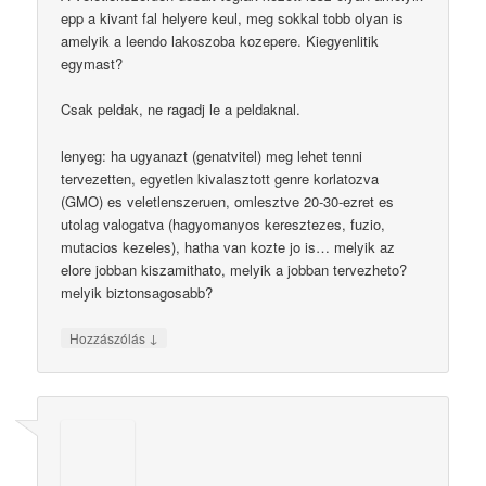
epp a kivant fal helyere keul, meg sokkal tobb olyan is
amelyik a leendo lakoszoba kozepere. Kiegyenlitik
egymast?
Csak peldak, ne ragadj le a peldaknal.
lenyeg: ha ugyanazt (genatvitel) meg lehet tenni
tervezetten, egyetlen kivalasztott genre korlatozva
(GMO) es veletlenszeruen, omlesztve 20-30-ezret es
utolag valogatva (hagyomanyos keresztezes, fuzio,
mutacios kezeles), hatha van kozte jo is… melyik az
elore jobban kiszamithato, melyik a jobban tervezheto?
melyik biztonsagosabb?
↓
Hozzászólás