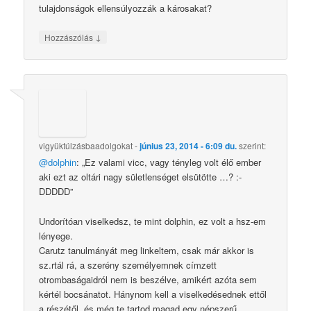
tulajdonságok ellensúlyozzák a károsakat?
↓
Hozzászólás
vigyüktúlzásbaadolgokat
-
június 23, 2014 - 6:09 du.
szerint:
@dolphin
: „Ez valami vicc, vagy tényleg volt élő ember
aki ezt az oltári nagy sületlenséget elsütötte …? :-
DDDDD”
Undorítóan viselkedsz, te mint dolphin, ez volt a hsz-em
lényege.
Carutz tanulmányát meg linkeltem, csak már akkor is
sz.rtál rá, a szerény személyemnek címzett
otrombaságaidról nem is beszélve, amikért azóta sem
kértél bocsánatot. Hánynom kell a viselkedésednek ettől
a részétől, és még te tartod magad egy népszerű