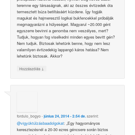
teremne egy társaságnak, aki az összes évtizedek óta
termesztett búza betiltásáért küzdene. Így fogják
magukat és hajmeresztő logikai bukfencekkel próbálják
megmagyarázni a hülyeséget. Magyarul ~20.000 gént
egyszerre bevinni a genomba nem veszélyes, mert?
Tudjuk, hogyan fog viselkedni minden egyes bevitt gén?
Nem tudjuk. Biztosak lehetünk benne, hogy nem lesz
valamilyen évtizedekig lappangó káros hatása? Nem
lehetünk biztosak. Akkor?
↓
Hozzászólás
fordulo_bogyo
-
június 24, 2014 - 2:54 de.
szerint:
@vigyüktúlzásbaadolgokat
: „Egy hagyományos
keresztezésnél a 20-30 ezres géncsere során biztos