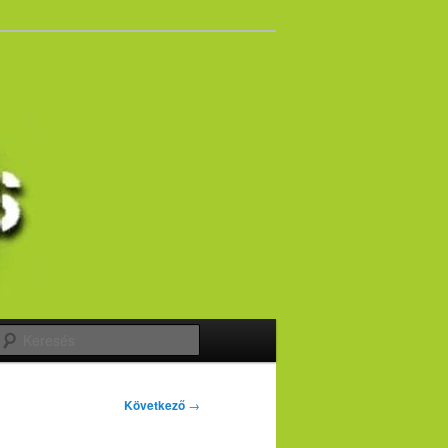
Keresés
Következő
→