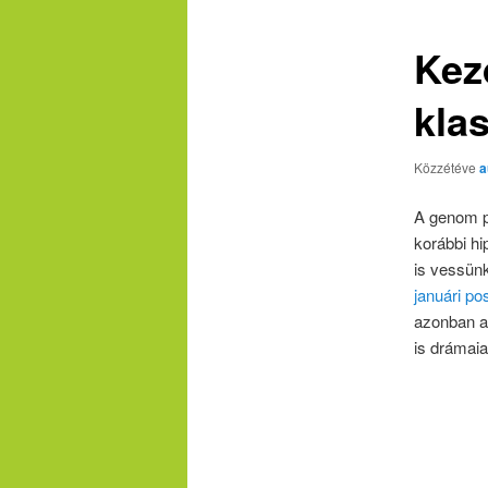
Kez
klas
Közzétéve
a
A genom pr
korábbi hi
is vessün
januári po
azonban 
is drámaia