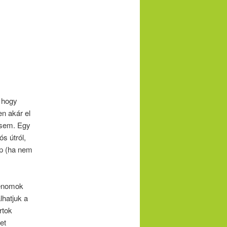
, hogy
en akár el
 sem. Egy
ós útról,
ép (ha nem
genomok
lhatjuk a
rtok
et