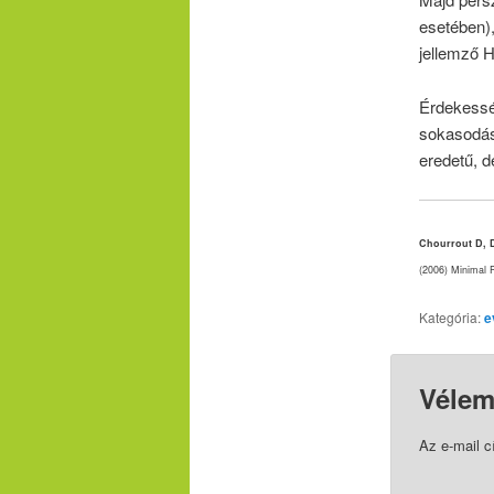
esetében),
jellemző H
Érdekessé
sokasodásb
eredetű, 
Chourrout D, D
(2006) Minimal 
Kategória:
e
Vélem
Az e-mail 