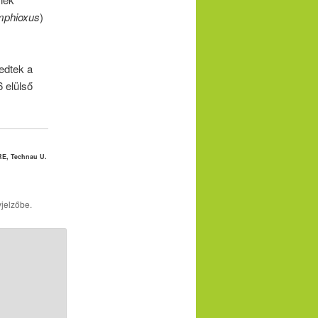
phioxus
)
edtek a
6 elülső
RE, Technau U.
jelzőbe.