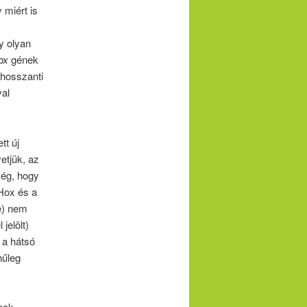
 miért is
y olyan
ox
gének
 hosszanti
val
tt új
etjük, az
ség, hogy
Hox és a
e) nem
jelölt)
 a hátsó
nűleg
ének