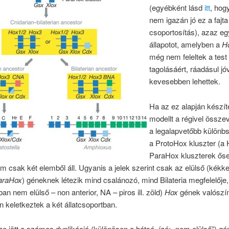
(egyébként lásd
itt
, hogy
nem igazán jó ez a fajta
csoportosítás), azaz eg
állapotot, amelyben a
H
még nem feleltek a test
tagolásáért, ráadásul jó
kevesebben lehettek.
Ha az ez alapján készíte
modellt a régivel összev
a legalapvetőbb különb
a ProtoHox kluszter (a 
ParaHox kluszterek ős
 csak két elemből áll. Ugyanis a jelek szerint csak az elülső (kékkel 
araHox
) géneknek létezik mind csalánozó, mind Bilateria megfelelője,
an nem elülső – non anterior, NA – piros ill. zöld)
Hox
gének valószí
n keletkeztek a két állatcsoportban.
e jött a számos duplikáció (különösen a hátsó, ízé: „nem elülső”) g