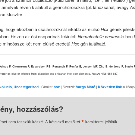
 amelyek révén kialakult a gerinchúrosokra (pl. lándzsahal, avagy
Am
ox-kluszter.
g, hogy eközben a csalánozóknál inkább az elülső
Hox
gének jelesk
an, hiszen az ősi csoportnak tekintett
Nematostella vectensis
-ben 
de mindössze két nem elülső eredetű
Hox
gén található.
elsuc F, Chourrout P, Edvardsen RB, Rentzsch F, Renfer E, Jensen MF, Zhu B, de Jong P, Steele 
ProtoHox cluster inferred from bilaterian and cnidarian Hox complements.
Nature
442
: 684-687.
volucio
,
Uncategorized
| Címke:
hox
| Szerző:
Varga Máté
|
Közvetlen link
a könyv
ény, hozzászólás?
*
címet nem tesszük közzé.
A kötelező mezőket
karakterrel jelöltük