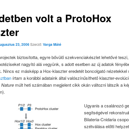
detben volt a ProtoHox
zter
ugusztus 23, 2006
Szerző:
Varga Máté
ojectek biztosította, egyre bővülő szekvenciakészlet lehetővé teszi
potéziseket nagyító alá vegyünk, s adott esetben az új adatok fényéb
k. Nincs ez másképp a Hox-klaszter eredetét boncolgató nézetekkel
sztban
írtam a korábbi adataink által valószínűsíthető klaszter-evolúci
a
Nature
múlt heti számában megjelent cikk okán változni látszik a k
n).
Ugyanis a csalánozó 
segítségével rekonstruá
Bilateria-Cnidaria csopo
szétválása előtti helyzet