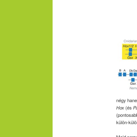
négy hanem
Hox
(és
P
(pontosabb
külön-külö
Majd persz