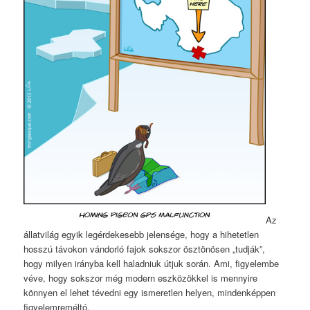
Az
állatvilág egyik legérdekesebb jelensége, hogy a hihetetlen
hosszú távokon vándorló fajok sokszor ösztönösen „tudják”,
hogy milyen irányba kell haladniuk útjuk során. Ami, figyelembe
véve, hogy sokszor még modern eszközökkel is mennyire
könnyen el lehet tévedni egy ismeretlen helyen, mindenképpen
figyelemreméltó.