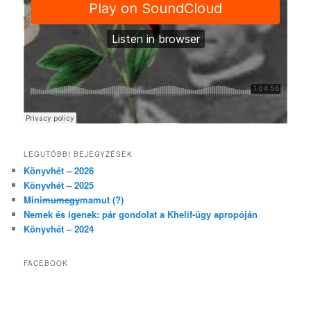
LEGUTÓBBI BEJEGYZÉSEK
Könyvhét – 2026
Könyvhét – 2025
Mini
mumegy
mamut (?)
Nemek és igenek: pár gondolat a Khelif-ügy apropóján
Könyvhét – 2024
FACEBOOK