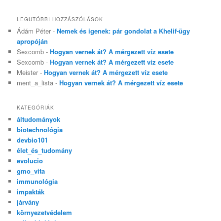
LEGUTÓBBI HOZZÁSZÓLÁSOK
Ádám Péter
-
Nemek és igenek: pár gondolat a Khelif-ügy
apropóján
Sexcomb
-
Hogyan vernek át? A mérgezett víz esete
Sexcomb
-
Hogyan vernek át? A mérgezett víz esete
Meister
-
Hogyan vernek át? A mérgezett víz esete
ment_a_lista
-
Hogyan vernek át? A mérgezett víz esete
KATEGÓRIÁK
áltudományok
biotechnológia
devbio101
élet_és_tudomány
evolucio
gmo_vita
immunológia
impakták
járvány
környezetvédelem