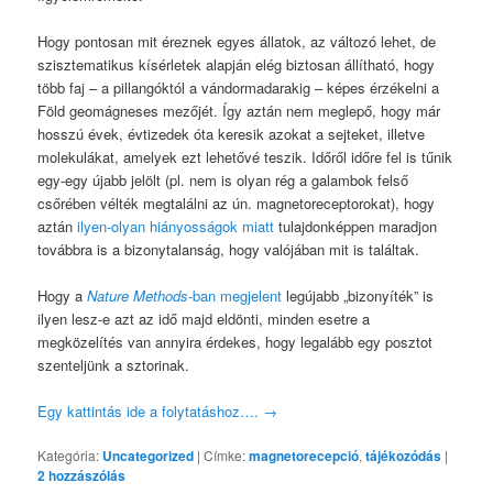
Hogy pontosan mit éreznek egyes állatok, az változó lehet, de
szisztematikus kísérletek alapján elég biztosan állítható, hogy
több faj – a pillangóktól a vándormadarakig – képes érzékelni a
Föld geomágneses mezőjét. Így aztán nem meglepő, hogy már
hosszú évek, évtizedek óta keresik azokat a sejteket, illetve
molekulákat, amelyek ezt lehetővé teszik. Időről időre fel is tűnik
egy-egy újabb jelölt (pl. nem is olyan rég a galambok felső
csőrében vélték megtalálni az ún. magnetoreceptorokat), hogy
aztán
ilyen-olyan hiányosságok miatt
tulajdonképpen maradjon
továbbra is a bizonytalanság, hogy valójában mit is találtak.
Hogy a
Nature Methods
-ban megjelent
legújabb „bizonyíték” is
ilyen lesz-e azt az idő majd eldönti, minden esetre a
megközelítés van annyira érdekes, hogy legalább egy posztot
szenteljünk a sztorinak.
Egy kattintás ide a folytatáshoz….
→
Kategória:
Uncategorized
|
Címke:
magnetorecepció
,
tájékozódás
|
2
hozzászólás