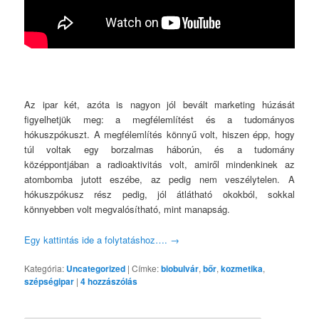
Az ipar két, azóta is nagyon jól bevált marketing húzását
figyelhetjük meg: a megfélemlítést és a tudományos
hókuszpókuszt. A megfélemlítés könnyű volt, hiszen épp, hogy
túl voltak egy borzalmas háborún, és a tudomány
középpontjában a radioaktivitás volt, amiről mindenkinek az
atombomba jutott eszébe, az pedig nem veszélytelen. A
hókuszpókusz rész pedig, jól átlátható okokból, sokkal
könnyebben volt megvalósítható, mint manapság.
Egy kattintás ide a folytatáshoz….
→
Kategória:
Uncategorized
|
Címke:
biobulvár
,
bőr
,
kozmetika
,
szépségipar
|
4
hozzászólás