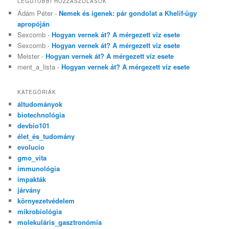
LEGUTÓBBI HOZZÁSZÓLÁSOK
Ádám Péter
-
Nemek és igenek: pár gondolat a Khelif-ügy
apropóján
Sexcomb
-
Hogyan vernek át? A mérgezett víz esete
Sexcomb
-
Hogyan vernek át? A mérgezett víz esete
Meister
-
Hogyan vernek át? A mérgezett víz esete
ment_a_lista
-
Hogyan vernek át? A mérgezett víz esete
KATEGÓRIÁK
áltudományok
biotechnológia
devbio101
élet_és_tudomány
evolucio
gmo_vita
immunológia
impakták
járvány
környezetvédelem
mikrobiológia
molekuláris_gasztronómia