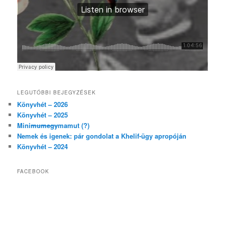
LEGUTÓBBI BEJEGYZÉSEK
Könyvhét – 2026
Könyvhét – 2025
Mini
mumegy
mamut (?)
Nemek és igenek: pár gondolat a Khelif-ügy apropóján
Könyvhét – 2024
FACEBOOK