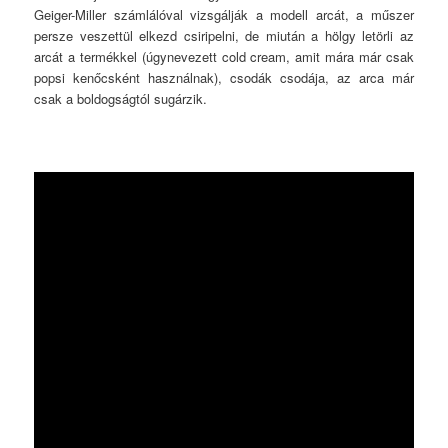
Geiger-Miller számlálóval vizsgálják a modell arcát, a műszer
persze veszettül elkezd csiripelni, de miután a hölgy letörli az
arcát a termékkel (úgynevezett cold cream, amit mára már csak
popsi kenőcsként használnak), csodák csodája, az arca már
csak a boldogságtól sugárzik.