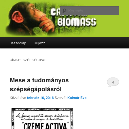
Tovább
Tovább
Majdnem minden, ami biológia
az
a
Kere
elsődleges
másodlagos
tartalomra
tartalomra
CriticalBiomass
Fő
Kezdőlap
Mijez?
menü
CÍMKE:
SZÉPSÉGIPAR
Mese a tudományos
4
szépségápolásról
Közzétéve
február 16, 2016
Szerző:
Kalmár Éva