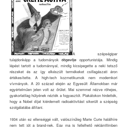
A szépségipar
tulajdonképp a tudományok
dögevője
opportunistája. Mindig
lépést tartott a tudománnyal, mindig kicsipegette a neki tetsző
részeket és az így elkészült termékeket csillagászati áron
értékesítette. A high-tech kozmetikumok nem modernkori
vívmányok. A 20 század elején az Egyesült Államokban már
egyértelműen jelen volt az őrület. Mai szemmel nézve röhejes,
gyakorlatilag hülyének nézték a fogyasztót. Plakátokon hirdették,
hogy a Nobel díjat kiérdemelt radioaktivitást sikerült a szépség
szolgálatába állítani.
1934 után ez ellenséggé vált, valószínűleg Marie Curie halálhíre
nem tett jót a brand-nek. Egy ma is fellelhető reklámfilmben