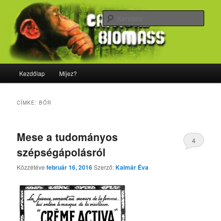
Tovább
Tovább
Majdnem minden, ami biológia
az
a
Kere
elsődleges
másodlagos
tartalomra
tartalomra
CriticalBiomass
Fő
Kezdőlap
Mijez?
menü
CÍMKE:
BŐR
Mese a tudományos
4
szépségápolásról
Közzétéve
február 16, 2016
Szerző:
Kalmár Éva