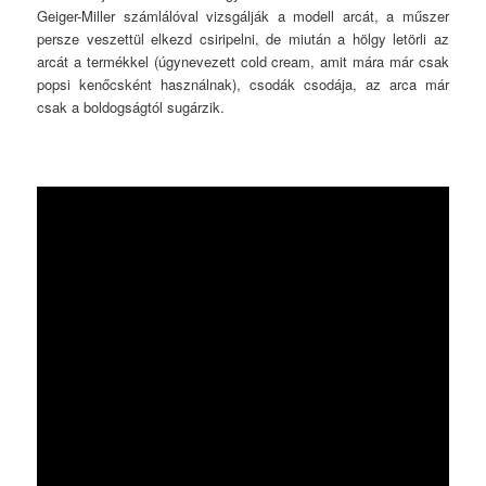
Geiger-Miller számlálóval vizsgálják a modell arcát, a műszer
persze veszettül elkezd csiripelni, de miután a hölgy letörli az
arcát a termékkel (úgynevezett cold cream, amit mára már csak
popsi kenőcsként használnak), csodák csodája, az arca már
csak a boldogságtól sugárzik.