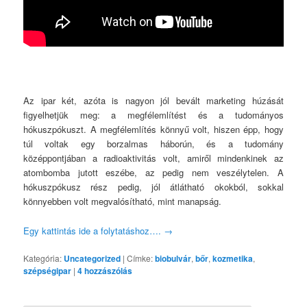
Az ipar két, azóta is nagyon jól bevált marketing húzását
figyelhetjük meg: a megfélemlítést és a tudományos
hókuszpókuszt. A megfélemlítés könnyű volt, hiszen épp, hogy
túl voltak egy borzalmas háborún, és a tudomány
középpontjában a radioaktivitás volt, amiről mindenkinek az
atombomba jutott eszébe, az pedig nem veszélytelen. A
hókuszpókusz rész pedig, jól átlátható okokból, sokkal
könnyebben volt megvalósítható, mint manapság.
Egy kattintás ide a folytatáshoz….
→
Kategória:
Uncategorized
|
Címke:
biobulvár
,
bőr
,
kozmetika
,
szépségipar
|
4
hozzászólás