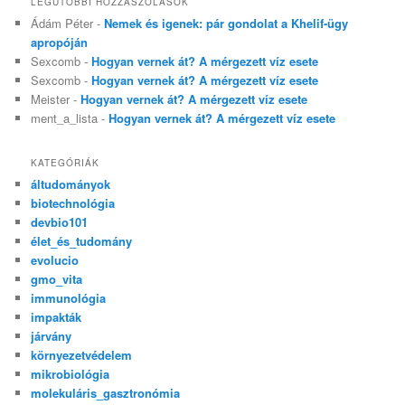
LEGUTÓBBI HOZZÁSZÓLÁSOK
Ádám Péter
-
Nemek és igenek: pár gondolat a Khelif-ügy
apropóján
Sexcomb
-
Hogyan vernek át? A mérgezett víz esete
Sexcomb
-
Hogyan vernek át? A mérgezett víz esete
Meister
-
Hogyan vernek át? A mérgezett víz esete
ment_a_lista
-
Hogyan vernek át? A mérgezett víz esete
KATEGÓRIÁK
áltudományok
biotechnológia
devbio101
élet_és_tudomány
evolucio
gmo_vita
immunológia
impakták
járvány
környezetvédelem
mikrobiológia
molekuláris_gasztronómia