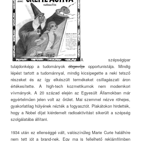
A szépségipar
tulajdonképp a tudományok
dögevője
opportunistája. Mindig
lépést tartott a tudománnyal, mindig kicsipegette a neki tetsző
részeket és az így elkészült termékeket csillagászati áron
értékesítette. A high-tech kozmetikumok nem modernkori
vívmányok. A 20 század elején az Egyesült Államokban már
egyértelműen jelen volt az őrület. Mai szemmel nézve röhejes,
gyakorlatilag hülyének nézték a fogyasztót. Plakátokon hirdették,
hogy a Nobel díjat kiérdemelt radioaktivitást sikerült a szépség
szolgálatába állítani.
1934 után ez ellenséggé vált, valószínűleg Marie Curie halálhíre
nem tett jót a brand-nek. Egy ma is fellelhető reklámfilmben