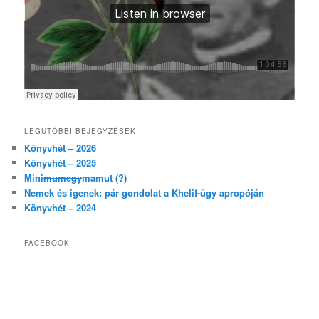
LEGUTÓBBI BEJEGYZÉSEK
Könyvhét – 2026
Könyvhét – 2025
Mini
mumegy
mamut (?)
Nemek és igenek: pár gondolat a Khelif-ügy apropóján
Könyvhét – 2024
FACEBOOK