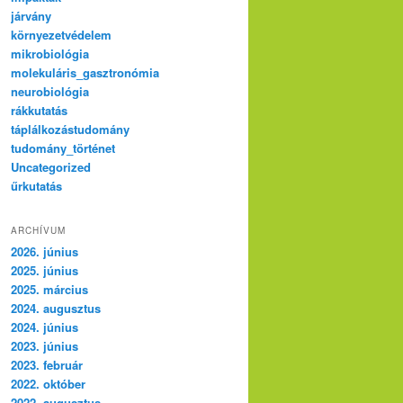
járvány
környezetvédelem
mikrobiológia
molekuláris_gasztronómia
neurobiológia
rákkutatás
táplálkozástudomány
tudomány_történet
Uncategorized
űrkutatás
ARCHÍVUM
2026. június
2025. június
2025. március
2024. augusztus
2024. június
2023. június
2023. február
2022. október
2022. augusztus