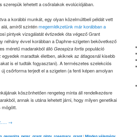
s szerepük lehetett a csőralakok evolúciójában.
tva a korábbi munkát, egy olyan közelmúltbeli példát vett
alá, amiről szintén
megemlékzetünk már korábban a
osi pintyek vizsgálatát évtizedek óta végező Grant
ogy néhány évvel korábban a Daphne-szigeten bekövetkező
pes méretű madarakból álló
Geospiza fortis
populáció
z egyedek maradtak életben, akiknek az átlagosnál kisebb
akat is el tudták fogyasztani). A természetes szelekciós
j csőrforma terjedt el a szigeten (a fenti képen amolyan
nkájának köszönhetően rengeteg minta áll rendelkezésre
rakból, annak is utána lehetett járni, hogy milyen genetikai
 mögött.
oz….
→
o
,
geospiza
,
peter_grant
,
pinty
,
rosemary_grant
|
Minden vélemény