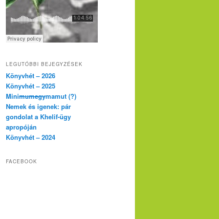
LEGUTÓBBI BEJEGYZÉSEK
Könyvhét – 2026
Könyvhét – 2025
Mini
mumegy
mamut (?)
Nemek és igenek: pár
gondolat a Khelif-ügy
apropóján
Könyvhét – 2024
FACEBOOK