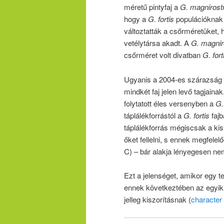
méretű pintyfaj a
G. magnirostr
hogy a
G. fortis
populációknak
változtatták a csőrméretüket, 
vetélytársa akadt. A
G. magnir
csőrméret volt divatban
G. fort
Ugyanis a 2004-es szárazság
mindkét faj jelen levő tagjain
folytatott éles versenyben a
G.
táplálékforrástól a
G. fortis
fajb
táplálékforrás mégiscsak a ki
őket fellelni, s ennek megfele
C) – bár alakja lényegesen nem
Ezt a jelenséget, amikor egy t
ennek következtében az egyik 
jelleg kiszorításnak (
character