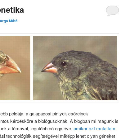
netika
arga Máté
sebb példája, a galapagosi pintyek csőreinek
ontos kérdésköre a biológusoknak. A blogban mi magunk is
unk a témával, legutóbb bő egy éve,
amikor azt mutattam
ási technológiák segítségével miképp lehet olyan géneket