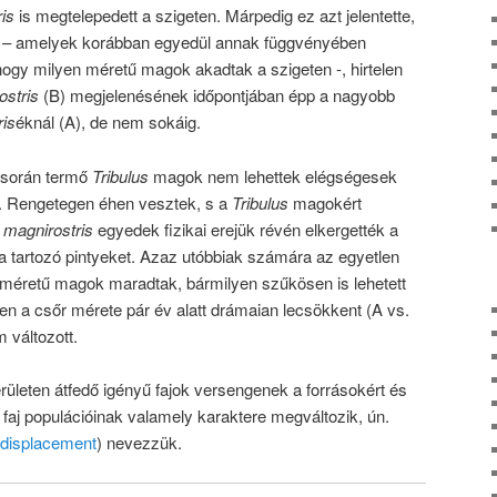
is
is megtelepedett a szigeten. Márpedig ez azt jelentette,
 – amelyek korábban egyedül annak függvényében
hogy milyen méretű magok akadtak a szigeten -, hirtelen
ostris
(B) megjelenésének időpontjában épp a nagyobb
ris
éknál (A), de nem sokáig.
 során termő
Tribulus
magok nem lehettek elégségesek
ak. Rengetegen éhen vesztek, s a
Tribulus
magokért
 magnirostris
egyedek fizikai erejük révén elkergették a
a tartozó pintyeket. Azaz utóbbiak számára az egyetlen
sméretű magok maradtak, bármilyen szűkösen is lehetett
lően a csőr mérete pár év alatt drámaian lecsökkent (A vs.
 változott.
erületen átfedő igényű fajok versengenek a forrásokért és
faj populációinak valamely karaktere megváltozik, ún.
 displacement
) nevezzük.