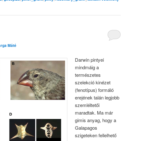
arga Máté
Darwin pintyei
mindmáig a
természetes
szelekció kinézet
(fenotípus) formáló
erejének talán legjobb
szemléltetői
maradtak. Ma már
gimis anyag, hogy a
Galapagos
szigeteken fellelhető