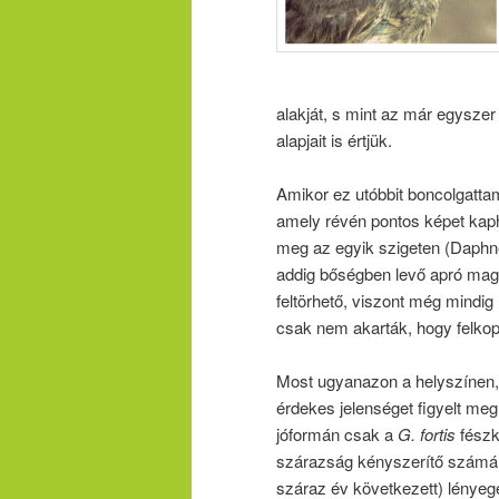
alakját, s mint az már egysze
alapjait is értjük.
Amikor ez utóbbit boncolgatta
amely révén pontos képet kaph
meg az egyik szigeten (Daphn
addig bőségben levő apró mag
feltörhető, viszont még mindig
csak nem akarták, hogy felkop
Most ugyanazon a helyszínen
érdekes jelenséget figyelt me
jóformán csak a
G. fortis
fészk
szárazság kényszerítő számáláj
száraz év következett) lényeg