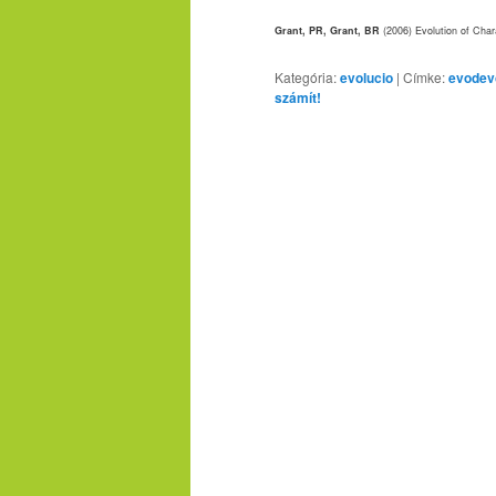
Grant, PR, Grant, BR
(2006) Evolution of Cha
Kategória:
evolucio
|
Címke:
evodev
számít!