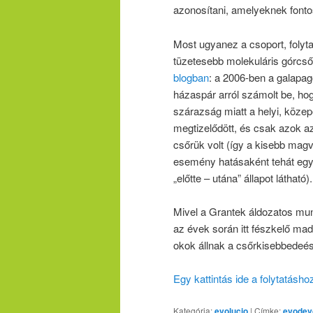
azonosítani, amelyeknek fonto
Most ugyanez a csoport, folyta
tüzetesebb molekuláris górcső 
blogban
: a 2006-ben a galapag
házaspár arról számolt be, h
szárazság miatt a helyi, köze
megtizelődött, és csak azok a
csőrük volt (így a kisebb magv
esemény hatásaként tehát egy ú
„előtte – utána” állapot látható).
Mivel a Grantek áldozatos mu
az évek során itt fészkelő mada
okok állnak a csőrkisebbedeés
Egy kattintás ide a folytatásh
Kategória:
evolucio
|
Címke:
evodev