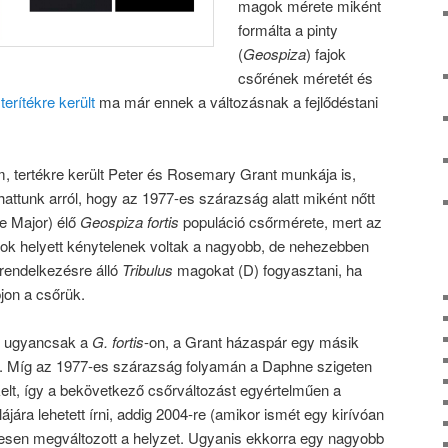
magok mérete miként
formálta a pinty
(
Geospiza
) fajok
csőrének méretét és
r
terítékre került
ma már ennek a változásnak a fejlődéstani
m, tertékre került Peter és Rosemary Grant munkája is,
attunk arról, hogy az 1977-es szárazság alatt miként nőtt
e Major) élő
Geospiza fortis
populáció csőrmérete, mert az
ok helyett kénytelenek voltak a nagyobb, de nehezebben
 rendelkezésre álló
Tribulus
magokat (D) fogyasztani, ha
jon a csőrük.
, ugyancsak a
G. fortis
-on, a Grant házaspár egy másik
g. Míg az 1977-es szárazság folyamán a Daphne szigeten
elt, így a bekövetkező csőrváltozást egyértelműen a
ára lehetett írni, addig 2004-re (amikor ismét egy kirívóan
esen megváltozott a helyzet. Ugyanis ekkorra egy nagyobb