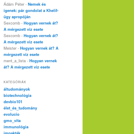
Ádám Péter
-
Nemek és
igenek: pár gondolat a Khelif-
ügy apropóján
Sexcomb
-
Hogyan vernek át?
A mérgezett víz esete
Sexcomb
-
Hogyan vernek át?
A mérgezett víz esete
Meister
-
Hogyan vernek át? A
mérgezett víz esete
ment_a_lista
-
Hogyan vernek
át? A mérgezett víz esete
KATEGÓRIÁK
áltudományok
biotechnológia
devbio101
élet_és_tudomány
evolucio
gmo_vita
immunológia
impakták