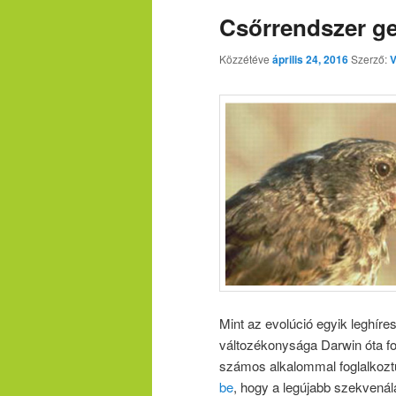
Csőrrendszer ge
Közzétéve
április 24, 2016
Szerző:
V
Mint az evolúció egyik leghíre
változékonysága Darwin óta f
számos alkalommal foglalkozt
be
, hogy a legújabb szekvenál