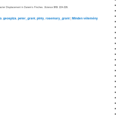
racter Displacement in Darwin’s Finches.
Science
313
: 224-226.
o
,
geospiza
,
peter_grant
,
pinty
,
rosemary_grant
|
Minden vélemény