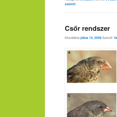
számít!
Csőr rendszer
Közzétéve
július 14, 2006
Szerző:
V