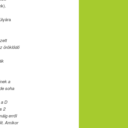
nk).
úlyára
zett
z öröklődő
ák
inek a
de soha
 a D
s 2
áig erről
it. Amikor