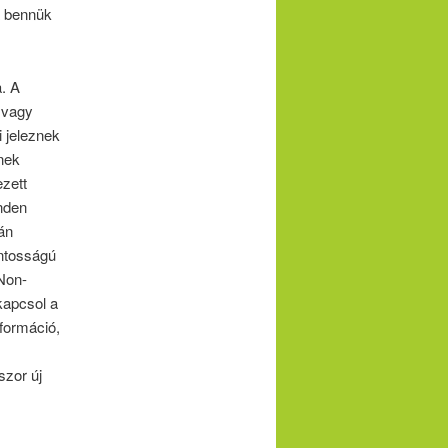
a bennük
. A
 vagy
 jeleznek
nek
zett
inden
án
ontosságú
Non-
kapcsol a
nformáció,
szor új