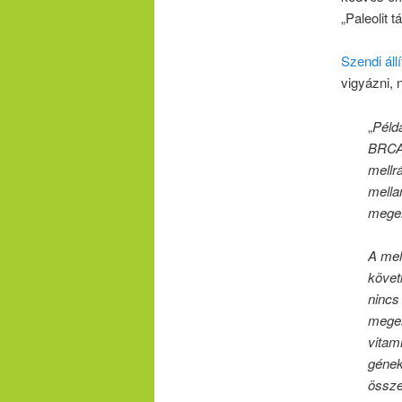
„Paleolit 
Szendi áll
vigyázni, 
„
Péld
BRCA1
mellr
mella
megel
A mel
követ
nincs
megel
vitam
gének
össze