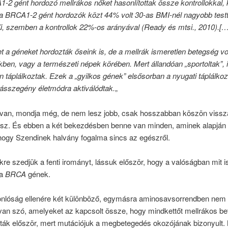
-2 gént hordozó mellrákos nőket hasonlítottak össze kontrollokkal, k
a BRCA1-2 gént hordozók közt 44% volt 30-as BMI-nél nagyobb tes
ű, szemben a kontrollok 22%-os arányával (Ready és mtsi., 2010).[…
t a géneket hordozták őseink is, de a mellrák ismeretlen betegség vo
ben, vagy a természeti népek körében. Mert állandóan „sportoltak”, ill
 táplálkoztak. Ezek a „gyilkos gének” elsősorban a nyugati táplálko
sszegény életmódra aktiválódtak.
„
 van, mondja még, de nem lesz jobb, csak hosszabban köszön viss
sz. És ebben a két bekezdésben benne van minden, aminek alapján 
hogy Szendinek halvány fogalma sincs az egészről.
ekre szedjük a fenti irományt, lássuk először, hogy a valóságban mit i
 a
BRCA
gének.
nlóság ellenére két különböző, egymásra aminosavsorrendben nem 
 van szó, amelyeket az kapcsolt össze, hogy mindkettőt mellrákos b
tták először, mert mutációjuk a megbetegedés okozójának bizonyult