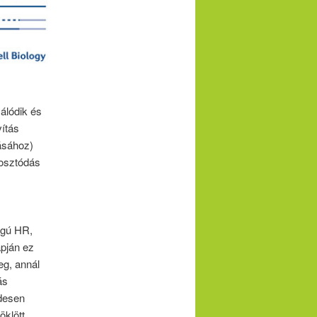
álódik és
vítás
ásához)
jtosztódás
ágú HR,
apján ez
eg, annál
ás
desen
öklött