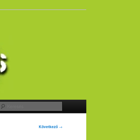
Keresés
Következő
→