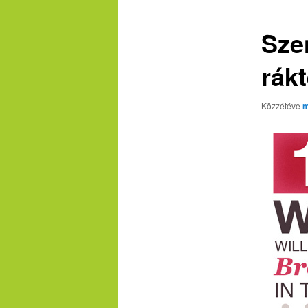
Sze
rák
Közzétéve
m