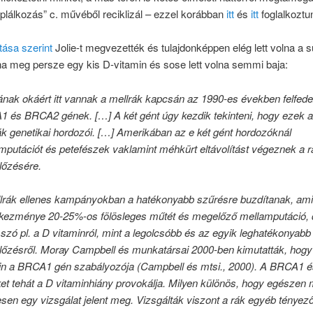
táplálkozás” c. művéből reciklizál – ezzel korábban
itt
és
itt
foglalkoztu
ítása szerint
Jolie-t megvezették és tulajdonképpen elég lett volna a s
na meg persze egy kis D-vitamin és sose lett volna semmi baja:
ának okáért itt vannak a mellrák kapcsán az 1990-es években felfede
 és BRCA2 gének. […] A két gént úgy kezdik tekinteni, hogy ezek a
ák genetikai hordozói. […] Amerikában az e két gént hordozóknál
mputációt és petefészek vaklamint méhkürt eltávolítást végeznek a r
őzésére.
lrák ellenes kampányokban a hatékonyabb szűrésre buzdítanak, am
kezménye 20-25%-os fölösleges műtét és megelőző mellamputáció, 
 szó pl. a D vitaminról, mint a legolcsóbb és az egyik leghatékonyabb
őzésről. Moray Campbell és munkatársai 2000-ben kimutatták, hogy
in a BRCA1 gén szabályozója (Campbell és mtsi., 2000). A BRCA1 é
et tehát a D vitaminhiány provokálja. Milyen különös, hogy egészen m
sen egy vizsgálat jelent meg. Vizsgálták viszont a rák egyéb tényező