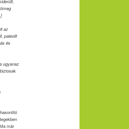
iderült,
ttömeg
]
lt az
. paleolit
zás és
za ugyanaz
biztosak
s
hasonlító
etegekben
. Ma már