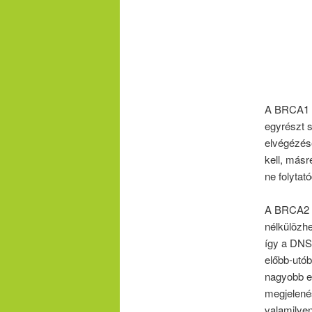
A BRCA1 fe
egyrészt s
elvégézésé
kell, másr
ne folytat
A BRCA2 k
nélkülözhe
így a DNS 
előbb-utób
nagyobb es
megjelené
valamilyen