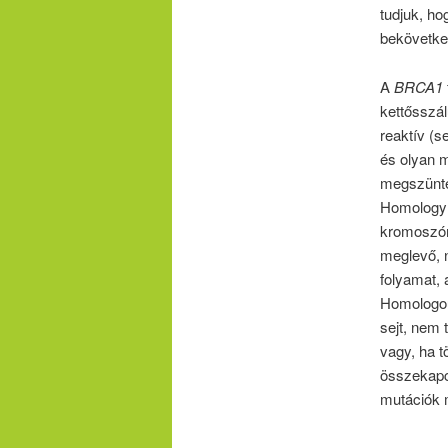
tudjuk, h
bekövetke
A
BRCA1
kettősszál
reaktív (s
és olyan 
megszünte
Homology R
kromoszóm
meglevő, n
folyamat, 
Homologou
sejt, nem 
vagy, ha t
összekapcs
mutációk 