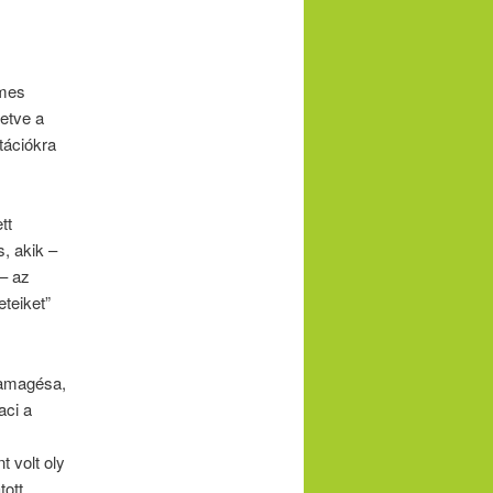
mes
letve a
ációkra
tt
, akik –
 – az
teiket”
mamagésa,
aci a
 volt oly
tott