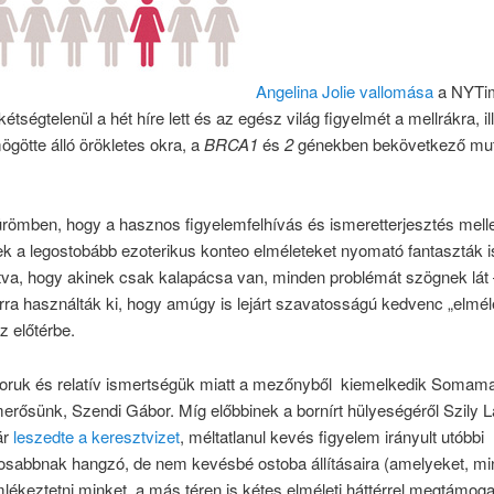
Angelina Jolie vallomása
a NYTi
étségtelenül a hét híre lett és az egész világ figyelmét a mellrákra, il
götte álló örökletes okra, a
BRCA1
és
2
génekben bekövetkező mut
römben, hogy a hasznos figyelemfelhívás és ismeretterjesztés melle
k a legostobább ezoterikus konteo elméleteket nyomató fantaszták is
ítva, hogy akinek csak kalapácsa van, minden problémát szögnek lát
rra használták ki, hogy amúgy is lejárt szavatosságú kedvenc „elméle
 előtérbe.
oruk és relatív ismertségük miatt a mezőnyből kiemelkedik Soma
merősünk, Szendi Gábor. Míg előbbinek a bornírt hülyeségéről Szily L
ár
leszedte a keresztvizet
, méltatlanul kevés figyelem irányult utóbbi
sabbnak hangzó, de nem kevésbé ostoba állításaira (amelyeket, mint
ékeztetni minket, a más téren is kétes elméleti háttérrel megtámoga