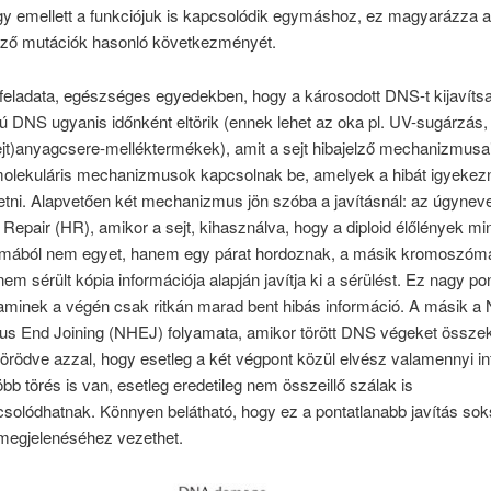
ogy emellett a funkciójuk is kapcsolódik egymáshoz, ez magyarázza 
ző mutációk hasonló következményét.
feladata, egészséges egyedekben, hogy a károsodott DNS-t kijavítsa
ú DNS ugyanis időnként eltörik (ennek lehet az oka pl. UV-sugárzás,
ejt)anyagcsere-melléktermékek), amit a sejt hibajelző mechanizmusai
molekuláris mechanizmusok kapcsolnak be, amelyek a hibát igyekez
tni. Alapvetően két mechanizmus jön szóba a javításnál: az úgyneve
epair (HR), amikor a sejt, kihasználva, hogy a diploid élőlények m
ából nem egyet, hanem egy párat hordoznak, a másik kromoszóm
em sérült kópia információja alapján javítja ki a sérülést. Ez nagy p
aminek a végén csak ritkán marad bent hibás információ. A másik a 
s End Joining (NHEJ) folyamata, amikor törött DNS végeket össze
törödve azzal, hogy esetleg a két végpont közül elvész valamennyi i
öbb törés is van, esetleg eredetileg nem összeillő szálak is
olódhatnak. Könnyen belátható, hogy ez a pontatlanabb javítás sok
megjelenéséhez vezethet.