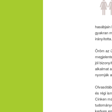
hasábjain k
gyakran mö
irányította.
Öröm az ü
megjelente
jól bizony
alkalmat a
nyomják az
Olvasótáb
és régi is
Cinken m
tudományo
kedves eml