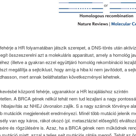
hérje a HR folyamatában játszik szerepet, a DNS-törés után aktiviz
egít összeszerelni azt a molekuláris apparátust, amely a homológ ja
hez (illetve a gyakran ezzel együttjáró homológ rekombináció lezajl
észt megállítja a sejtciklust, hogy amíg a hiba ki nem javítódott, a se
ódhasson, mert annak beláthatatlan következményei lehetnek.
evésbé központi fehérje, ugyanakkor a HR lezajáláshoz szintén
tetlen. A BRCA gének nélkül tehát nem tud lezajlani a nagy pontoss
hibajavítás az NHEJ útvonalon zajlik. S a nagy számok törvénye al
b mutációk megjelenését eredményezi. Minél több mutáció jelenik m
ély van egy káros, rákot okozó (pl. metasztázist elősegítő) elváltoz
sére és rögzülésére is. Azaz, ha a BRCA gének nem működnek ren
 mutáció miatt, azzal a teljes sejt mutációs rátája megnő. Tehát az ör