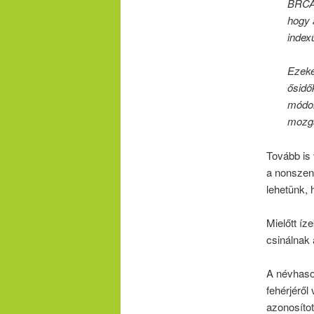
BRCA1
hogy 
index
Ezeke
ősidők
módon
mozgá
Tovább is
a nonszen
lehetünk, 
Mielőtt íz
csinálnak
A névhaso
fehérjéről
azonosíto