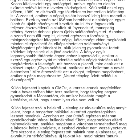
Koons kifejlesztett egy aratógépet, amivel egészen olcsón
szüretelhetővé tette a leveles zöldségeket. Körülbelül ezzel egy
időben, 1989 -re elkészült egy tökéletesen ismeretlen találmány
is: A zacskó, amiben a vágott saláta hosszú ideig friss maradt a
boltban. Ezek nyomán az USÁban berobbant a salátaipar, egyre
újabb és újabb növényeket kezdtek árulni és a fogyasztók
teljesen észrevétlenül alakultak át ínyencekké, manapság
néhány évente dobnak piacra újabb salátanövényeket. Azonban
a szerző nem állt meg itt, elment egészen a forrásokig,
minigazdaságokat látogatott végig, kötelességtudóan megkóstolt
minden elképzelhető és elképzelhetetlen salátanövényt.
Meglátogatott pár látnokot is, akik jelenleg gyomoknak tartott
zöldeket képzelnek el a jövő asztalán. A könyv egyik
legaranyosabb története éppen ehhez kapcsolódik, amikor a
szerző egy egész nyári mindenféle saláta végigkóstolása után
megkérdezte a feleségét, mit hozzon a piacról, mire csak ezt a
választ kapta: „Olyan salátákat, amiknek már hallottam a nevét
életemben.” Mire átbeszélték ezt a dolgot, teljesen megdöbbent,
amikor a párja megkérdezte: „Neked tényleg ízlett például a
disznóparéj?”
Külön fejezetet kaptak a GMOk, a korszellemnek megfelelően
már a bevezetőben hitet tesz mellette, hogy tényleg nagyon
gyanakodott a Monsantóra, de amikor beleásta magát a
kérdésbe, rájött, hogy semmilyen oka sem volt rá.
Külön fejezet szól a halakról. Jelenleg az akvakultúra még annyit
jelent, hogy a tengerben hálókkal elkerített gazdaságokban
lazacot nevelnek. Azonban az ipar úttörői egészen másban
gondolkodnak: Városi hulladékhővel fűtött, alagsorokban elférő
halneveldékben, amikkel magában a városban termeltethető meg
a lakosok halszükséglete, a szabad vizeket nem veszélyeztetve.
Erre viszont a jelenleg fogyasztott halaink nem alkalmasak, az
akvakultúra térhódításával új fajokat kell majd háziasítanunk.