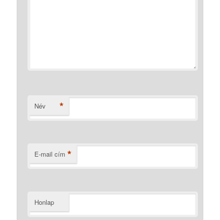
*
Név
*
E-mail cím
Honlap