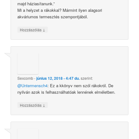
majd háziasítanunk.”
Mi a helyzet a rákokkal? Mármint ilyen alagsori
akváriumos termesztés szempontjából.
↓
Hozzászólás
Sexcomb
-
június 12, 2018 - 4:47 du.
szerint:
@Untermensch4
: Ez a kkönyv nem szól rákokról. De
nyilván azok is felhasználhatóak lennének elméletben.
↓
Hozzászólás