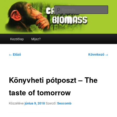
Tovább
Majdnem minden, ami biológia
az
Kere
elsődleges
tartalomra
CriticalBiomass
Fő
Kezdőlap
Mijez?
menü
Bejegyzés
←
Előző
Következő
→
navigáció
Könyvheti pótposzt – The
taste of tomorrow
Közzétéve
június 9, 2018
Szerző:
Sexcomb