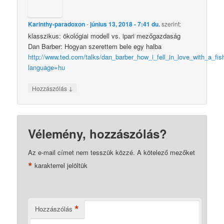
Karinthy-paradoxon
-
június 13, 2018 - 7:41 du.
szerint:
klasszikus: ökológiai modell vs. ipari mezőgazdaság
Dan Barber: Hogyan szerettem bele egy halba
http://www.ted.com/talks/dan_barber_how_i_fell_in_love_with_a_fish
language=hu
↓
Hozzászólás
Vélemény, hozzászólás?
Az e-mail címet nem tesszük közzé.
A kötelező mezőket
*
karakterrel jelöltük
*
Hozzászólás