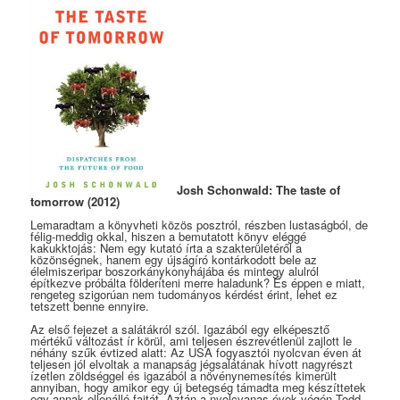
Josh Schonwald: The taste of
tomorrow (2012)
Lemaradtam a könyvheti közös posztról, részben lustaságból, de
félig-meddig okkal, hiszen a bemutatott könyv eléggé
kakukktojás: Nem egy kutató írta a szakterületéről a
közönségnek, hanem egy újságíró kontárkodott bele az
élelmiszeripar boszorkánykonyhájába és mintegy alulról
építkezve próbálta földeríteni merre haladunk? És éppen e miatt,
rengeteg szigorúan nem tudományos kérdést érint, lehet ez
tetszett benne ennyire.
Az első fejezet a salátákról szól. Igazából egy elképesztő
mértékű változást ír körül, ami teljesen észrevétlenül zajlott le
néhány szűk évtized alatt: Az USA fogyasztói nyolcvan éven át
teljesen jól elvoltak a manapság jégsalátának hívott nagyrészt
ízetlen zöldséggel és igazából a növénynemesítés kimerült
annyiban, hogy amikor egy új betegség támadta meg készíttetek
egy annak ellenálló fajtát. Aztán a nyolcvanas évek végén Todd