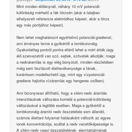
Mint minden élőlénynél, néhány 10 mV potenciál-
különbség mérhető a fák törzsén (akár a talajban
elhelyezett referencia elektródhoz képest, akár a törzs
egy más pontjához képest).
Nem lehet meghatározni egyértelmű potenciál-gradienst,
ami érvényes lenne a gyökértől a lombkoronáig.
Gyakorlatilag pontról pontra eltérő lehet a mért érték (egy
élő szervezetről van szó, sejtek, szövetek alkotják; maga
a nedváramlás is egy elég bonyolult, minden részletében
máig sem tisztázott élettevékenysége a fának,
korántsem modellezhető úgy, mint egy vízpotenciál-
gradiens hajtotta vízáramlás egy hengeres csőben).
Ami bizonyosan állítható, hogy a xilém-nedv áramlás
intenzitásának változása korrelál a potenciál-különbség
változásával a legtöbb esetben. Maga a gyökértől a
lombkoronáig áramló nedv összetétele sem állandó,
számos élettani folyamat hatásaként változik az egyes
ionok koncentrációja, ezáltal a nedv vezetőképessége is.
A xilém-nedv vegyi összetételének, elemtartalmának