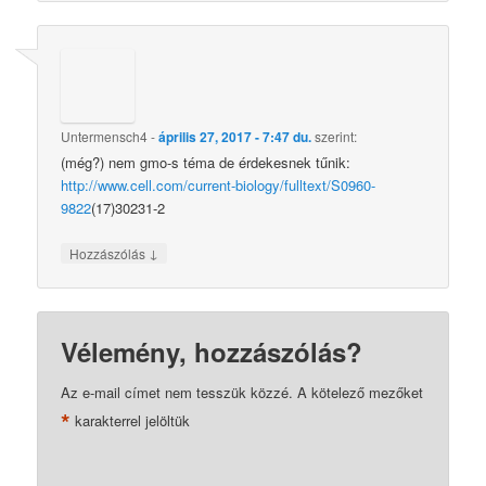
Untermensch4
-
április 27, 2017 - 7:47 du.
szerint:
(még?) nem gmo-s téma de érdekesnek tűnik:
http://www.cell.com/current-biology/fulltext/S0960-
9822
(17)30231-2
↓
Hozzászólás
Vélemény, hozzászólás?
Az e-mail címet nem tesszük közzé.
A kötelező mezőket
*
karakterrel jelöltük