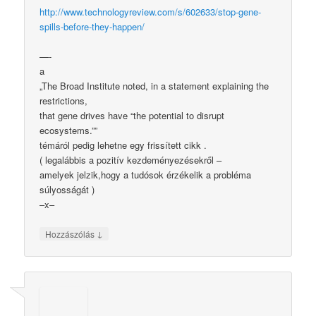
http://www.technologyreview.com/s/602633/stop-gene-
spills-before-they-happen/
—-
a
„The Broad Institute noted, in a statement explaining the
restrictions,
that gene drives have “the potential to disrupt
ecosystems.””
témáról pedig lehetne egy frissített cikk .
( legalábbis a pozitív kezdeményezésekről –
amelyek jelzik,hogy a tudósok érzékelik a probléma
súlyosságát )
–x–
↓
Hozzászólás