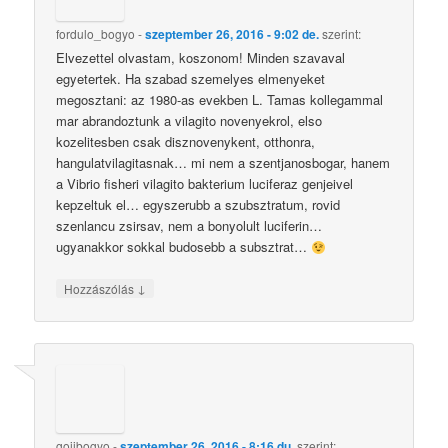
fordulo_bogyo
-
szeptember 26, 2016 - 9:02 de.
szerint:
Elvezettel olvastam, koszonom! Minden szavaval
egyetertek. Ha szabad szemelyes elmenyeket
megosztani: az 1980-as evekben L. Tamas kollegammal
mar abrandoztunk a vilagito novenyekrol, elso
kozelitesben csak disznovenykent, otthonra,
hangulatvilagitasnak… mi nem a szentjanosbogar, hanem
a Vibrio fisheri vilagito bakterium luciferaz genjeivel
kepzeltuk el… egyszerubb a szubsztratum, rovid
szenlancu zsirsav, nem a bonyolult luciferin…
ugyanakkor sokkal budosebb a subsztrat…
↓
Hozzászólás
gojibogyo
-
szeptember 26, 2016 - 8:16 du.
szerint: