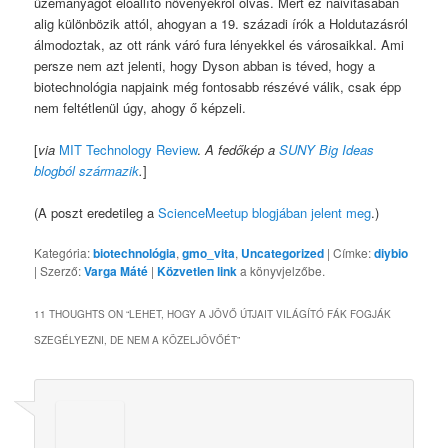
üzemanyagot előállító növényekről olvas. Mert ez naivitásában
alig különbözik attól, ahogyan a 19. századi írók a Holdutazásról
álmodoztak, az ott ránk váró fura lényekkel és városaikkal. Ami
persze nem azt jelenti, hogy Dyson abban is téved, hogy a
biotechnológia napjaink még fontosabb részévé válik, csak épp
nem feltétlenül úgy, ahogy ő képzeli.
[
via
MIT Technology Review
.
A fedőkép a
SUNY Big Ideas
blogból származik
.
]
(A poszt eredetileg a
ScienceMeetup blogjában jelent meg
.)
Kategória:
biotechnológia
,
gmo_vita
,
Uncategorized
| Címke:
diybio
| Szerző:
Varga Máté
|
Közvetlen link
a könyvjelzőbe.
11 THOUGHTS ON “
LEHET, HOGY A JÖVŐ ÚTJAIT VILÁGÍTÓ FÁK FOGJÁK
SZEGÉLYEZNI, DE NEM A KÖZELJÖVŐÉT
”