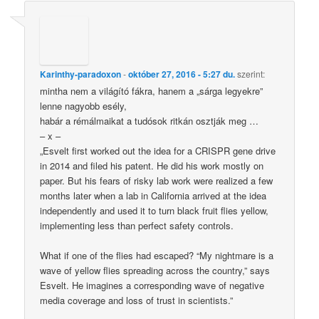
Karinthy-paradoxon
-
október 27, 2016 - 5:27 du.
szerint:
mintha nem a világító fákra, hanem a „sárga legyekre”
lenne nagyobb esély,
habár a rémálmaikat a tudósok ritkán osztják meg …
– x –
„Esvelt first worked out the idea for a CRISPR gene drive
in 2014 and filed his patent. He did his work mostly on
paper. But his fears of risky lab work were realized a few
months later when a lab in California arrived at the idea
independently and used it to turn black fruit flies yellow,
implementing less than perfect safety controls.
What if one of the flies had escaped? “My nightmare is a
wave of yellow flies spreading across the country,” says
Esvelt. He imagines a corresponding wave of negative
media coverage and loss of trust in scientists.”