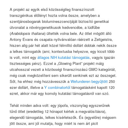
A projekt az egyik első közösségileg finanszírozott
transzgénikus élőlényt hozta volna össze, amelyben a
szentjánosbogarak biolumineszcencijáját biztosító genetikai
útvonalat a növénygenetikusok kedvencébe, a lúdfűbe
(
Arabidopsis thaliana
) ültették volna bele. Az ötlet mögött álló
Antony Evans és csapata nyilvánvalóan ráérzett a Zeitgeistra,
hiszen alig pár hét alatt közel félmillió dollárt dobtak nekik össze
a lelkes támogatók (ami, kontextusba helyezve, egy kicsit több
is volt, mint egy
átlagos NIH kutatási támogatás
, vagyis igazán
tisztességes pénz). Ezzel a „Glowing Plant” projekt máig
utcahosszal vezeti a közösségi finanszírozású GMO kategóriát,
még csak megközelíteni sem sikerült senkinek ezt az összeget.
Sőt, ha ehhez még hozzávesszük a
Wefunderen begyűjtött
250
ezer dollárt, illetve a
Y combinatortól
támogatásként kapott 120
ezret, akkor már egy komoly kutatási támogatásról van szó.
Tehát minden adva volt: egy jópofa, viszonylag egyszerűnek
tűnő ötlet (eredetileg 12 hónapot kértek a megvalósításra),
elegendő támogatás, lelkes kísérletezők. És (egyelőre) mégsem
jött össze, ami jól mutatja, hogy miért is nem árt picit