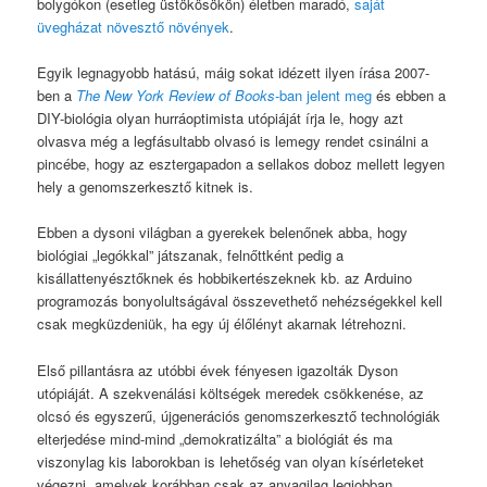
bolygókon (esetleg üstökösökön) életben maradó,
saját
üvegházat növesztő növények
.
Egyik legnagyobb hatású, máig sokat idézett ilyen írása 2007-
ben a
The New York Review of Books
-ban jelent meg
és ebben a
DIY-biológia olyan hurráoptimista utópiáját írja le, hogy azt
olvasva még a legfásultabb olvasó is lemegy rendet csinálni a
pincébe, hogy az esztergapadon a sellakos doboz mellett legyen
hely a genomszerkesztő kitnek is.
Ebben a dysoni világban a gyerekek belenőnek abba, hogy
biológiai „legókkal” játszanak, felnőttként pedig a
kisállattenyésztőknek és hobbikertészeknek kb. az Arduino
programozás bonyolultságával összevethető nehézségekkel kell
csak megküzdeniük, ha egy új élőlényt akarnak létrehozni.
Első pillantásra az utóbbi évek fényesen igazolták Dyson
utópiáját. A szekvenálási költségek meredek csökkenése, az
olcsó és egyszerű, újgenerációs genomszerkesztő technológiák
elterjedése mind-mind „demokratizálta” a biológiát és ma
viszonylag kis laborokban is lehetőség van olyan kísérleteket
végezni, amelyek korábban csak az anyagilag legjobban