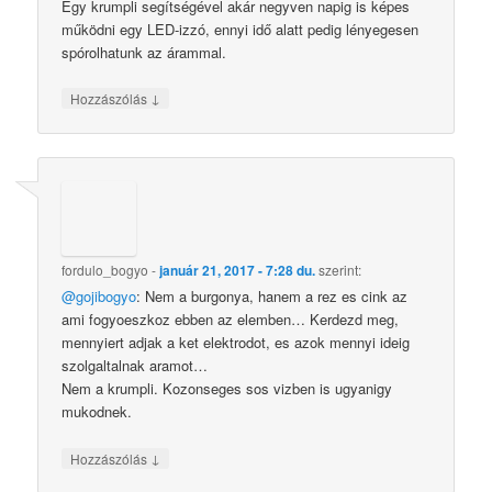
Egy krumpli segítségével akár negyven napig is képes
működni egy LED-izzó, ennyi idő alatt pedig lényegesen
spórolhatunk az árammal.
↓
Hozzászólás
fordulo_bogyo
-
január 21, 2017 - 7:28 du.
szerint:
@gojibogyo
: Nem a burgonya, hanem a rez es cink az
ami fogyoeszkoz ebben az elemben… Kerdezd meg,
mennyiert adjak a ket elektrodot, es azok mennyi ideig
szolgaltalnak aramot…
Nem a krumpli. Kozonseges sos vizben is ugyanigy
mukodnek.
↓
Hozzászólás