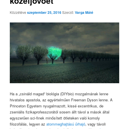
közeljövőét
Közzétéve
szeptember 25, 2016
Szerző:
Varga Máté
Ha a „csináld magad” biológia (DIYbio) mozgalmának lenne
hivatalos apostola, az egyértelműen Freeman Dyson lenne. A
Princeton Egyetem nyugalmazott, kissé excentrikus, de
zseniális fizikaprofesszorától sosem állt távol a mások által
egyszerűen sci-finek minősített ötleteken való komoly
filozofálás, legyen az
atommeghajtású űrhajó
, vagy távoli