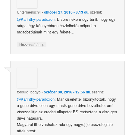
Untermensch4
-
október 27, 2016 - 8:13 du.
szerint:
@Karinthy-paradoxon
: Elsőre nekem úgy tűnik hogy egy
sárga légy könnyebb(en észlelhető) célpont a
ragadozójának mint egy fekete…
↓
Hozzászólás
fordulo_bogyo
-
október 30, 2016 - 12:56 du.
szerint:
@Karinthy-paradoxon
: Mar kiserlettel bizonyitottak, hogy
a gene drive ellen egy masik gene drive bevetheto, ami
visszaallitja az eredeti allapotot ES rezisztens a elso gen
drive hatasara.
Magyarul itt olvashatsz rola egy nagyoj jo osszefoglalo
attekintest: