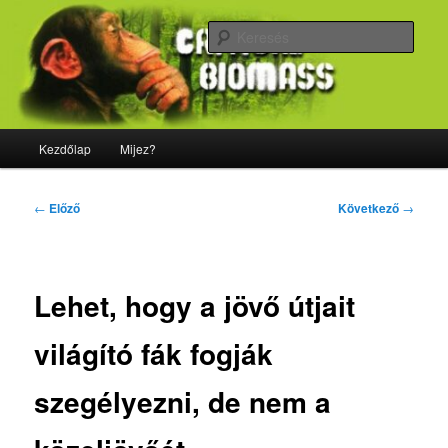
Tovább
Majdnem minden, ami biológia
az
Kere
elsődleges
tartalomra
CriticalBiomass
Fő
Kezdőlap
Mijez?
menü
Bejegyzés
←
Előző
Következő
→
navigáció
Lehet, hogy a jövő útjait
világító fák fogják
szegélyezni, de nem a