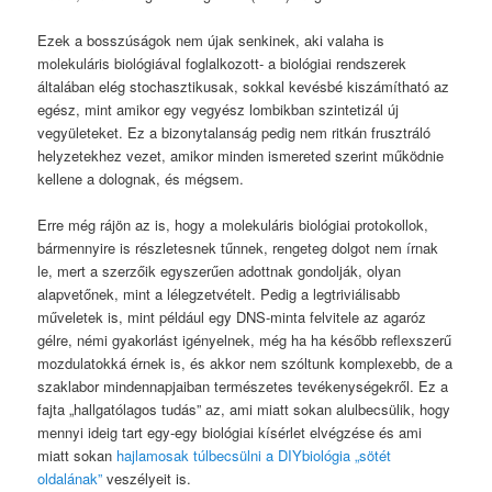
Ezek a bosszúságok nem újak senkinek, aki valaha is
molekuláris biológiával foglalkozott- a biológiai rendszerek
általában elég stochasztikusak, sokkal kevésbé kiszámítható az
egész, mint amikor egy vegyész lombikban szintetizál új
vegyületeket. Ez a bizonytalanság pedig nem ritkán frusztráló
helyzetekhez vezet, amikor minden ismereted szerint működnie
kellene a dolognak, és mégsem.
Erre még rájön az is, hogy a molekuláris biológiai protokollok,
bármennyire is részletesnek tűnnek, rengeteg dolgot nem írnak
le, mert a szerzőik egyszerűen adottnak gondolják, olyan
alapvetőnek, mint a lélegzetvételt. Pedig a legtriviálisabb
műveletek is, mint például egy DNS-minta felvitele az agaróz
gélre, némi gyakorlást igényelnek, még ha ha később reflexszerű
mozdulatokká érnek is, és akkor nem szóltunk komplexebb, de a
szaklabor mindennapjaiban természetes tevékenységekről. Ez a
fajta „hallgatólagos tudás” az, ami miatt sokan alulbecsülik, hogy
mennyi ideig tart egy-egy biológiai kísérlet elvégzése és ami
miatt sokan
hajlamosak túlbecsülni a DIYbiológia „sötét
oldalának”
veszélyeit is.