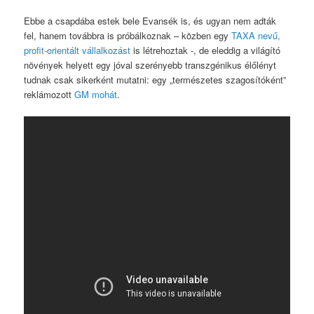
Ebbe a csapdába estek bele Evansék is, és ugyan nem adták
fel, hanem továbbra is próbálkoznak – közben egy
TAXA nevű,
profit-orientált vállalkozást
is létrehoztak -, de eleddig a világító
növények helyett egy jóval szerényebb transzgénikus élőlényt
tudnak csak sikerként mutatni: egy „természetes szagosítóként”
reklámozott
GM mohát
.‌