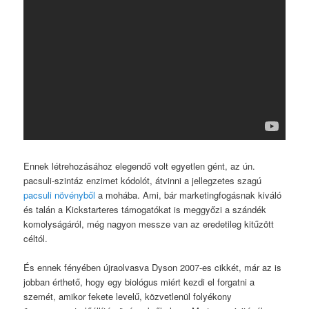
Ennek létrehozásához elegendő volt egyetlen gént, az ún.
pacsuli-szintáz enzimet kódolót, átvinni a jellegzetes szagú
pacsuli növényből
a mohába. Ami, bár marketingfogásnak kiváló
és talán a Kickstarteres támogatókat is meggyőzi a szándék
komolyságáról, még nagyon messze van az eredetileg kitűzött
céltól.
És ennek fényében újraolvasva Dyson 2007-es cikkét, már az is
jobban érthető, hogy egy biológus miért kezdi el forgatni a
szemét, amikor fekete levelű, közvetlenül folyékony