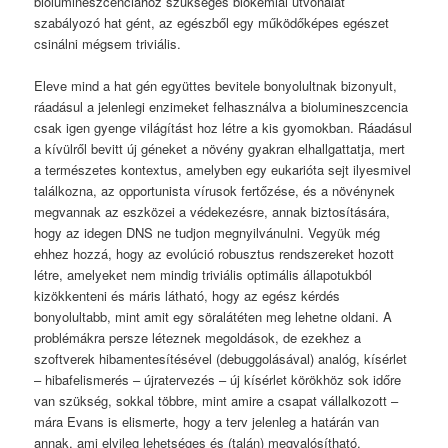
biolumineszcenciához szükséges biokémiai útvonalat
szabályozó hat gént, az egészből egy működőképes egészet
csinálni mégsem triviális.
Eleve mind a hat gén együttes bevitele bonyolultnak bizonyult,
ráadásul a jelenlegi enzimeket felhasználva a biolumineszcencia
csak igen gyenge világítást hoz létre a kis gyomokban. Ráadásul
a kívülről bevitt új géneket a növény gyakran elhallgattatja, mert
a természetes kontextus, amelyben egy eukarióta sejt ilyesmivel
találkozna, az opportunista vírusok fertőzése, és a növénynek
megvannak az eszközei a védekezésre, annak biztosítására,
hogy az idegen DNS ne tudjon megnyilvánulni. Vegyük még
ehhez hozzá, hogy az evolúció robusztus rendszereket hozott
létre, amelyeket nem mindig triviális optimális állapotukból
kizökkenteni és máris látható, hogy az egész kérdés
bonyolultabb, mint amit egy söralátéten meg lehetne oldani. A
problémákra persze léteznek megoldások, de ezekhez a
szoftverek hibamentesítésével (debuggolásával) analóg, kísérlet
– hibafelismerés – újratervezés – új kísérlet körökhöz sok időre
van szükség, sokkal többre, mint amire a csapat vállalkozott –
mára Evans is elismerte, hogy a terv jelenleg a határán van
annak, ami elvileg lehetséges és (talán) megvalósítható.