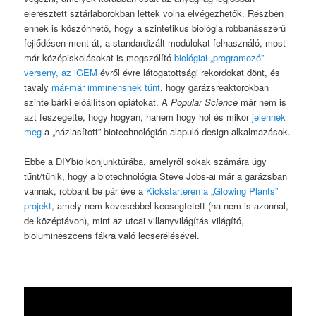
eleresztett sztárlaborokban lettek volna elvégezhetők. Részben
ennek is köszönhető, hogy a szintetikus biológia robbanásszerű
fejlődésen ment át, a standardizált modulokat felhasználó, most
már középiskolásokat is megszólító
biológiai „programozó”
verseny, az iGEM
évről évre látogatottsági rekordokat dönt, és
tavaly
már-már imminensnek tűnt
, hogy garázsreaktorokban
szinte bárki előállítson opiátokat. A
Popular Science
már nem is
azt feszegette, hogy hogyan, hanem hogy hol és mikor
jelennek
meg
a „háziasított” biotechnológián alapuló design-alkalmazások.
Ebbe a DIYbio konjunktúrába, amelyről sokak számára úgy
tűnt/tűnik, hogy a biotechnológia Steve Jobs-ai már a garázsban
vannak, robbant be pár éve a
Kickstarteren a „Glowing Plants”
projekt
, amely nem kevesebbel kecsegtetett (ha nem is azonnal,
de középtávon), mint az utcai villanyvilágítás világító,
biolumineszcens fákra való lecserélésével.