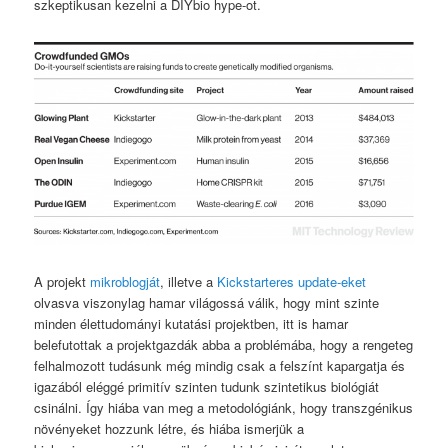
szkeptikusan kezelni a DIYbio hype-ot.
A projekt
mikroblogját
, illetve a
Kickstarteres update-eket
olvasva viszonylag hamar világossá válik, hogy mint szinte
minden élettudományi kutatási projektben, itt is hamar
belefutottak a projektgazdák abba a problémába, hogy a rengeteg
felhalmozott tudásunk még mindig csak a felszínt kapargatja és
igazából eléggé primitív szinten tudunk szintetikus biológiát
csinálni. Így hiába van meg a metodológiánk, hogy transzgénikus
növényeket hozzunk létre, és hiába ismerjük a