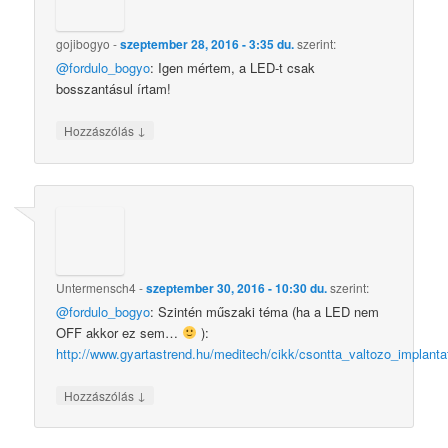
gojibogyo
-
szeptember 28, 2016 - 3:35 du.
szerint:
@fordulo_bogyo
: Igen mértem, a LED-t csak
bosszantásul írtam!
↓
Hozzászólás
Untermensch4
-
szeptember 30, 2016 - 10:30 du.
szerint:
@fordulo_bogyo
: Szintén műszaki téma (ha a LED nem
OFF akkor ez sem…
):
http://www.gyartastrend.hu/meditech/cikk/csontta_valtozo_implan
↓
Hozzászólás