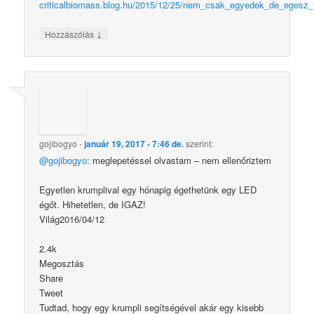
criticalbiomass.blog.hu/2015/12/25/nem_csak_egyedek_de_egesz_f
↓
Hozzászólás
gojibogyo
-
január 19, 2017 - 7:46 de.
szerint:
@gojibogyo
: meglepetéssel olvastam – nem ellenőriztem
Egyetlen krumplival egy hónapig égethetünk egy LED
égőt. Hihetetlen, de IGAZ!
Világ2016/04/12
2.4k
Megosztás
Share
Tweet
Tudtad, hogy egy krumpli segítségével akár egy kisebb