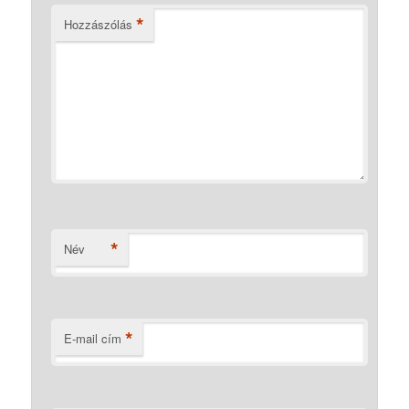
*
Hozzászólás
*
Név
*
E-mail cím