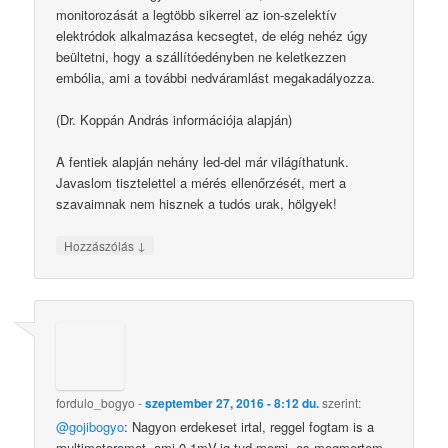
monitorozását a legtöbb sikerrel az ion-szelektív
elektródok alkalmazása kecsegtet, de elég nehéz úgy
beültetni, hogy a szállítóedényben ne keletkezzen
embólia, ami a további nedváramlást megakadályozza.
(Dr. Koppán András információja alapján)
A fentiek alapján nehány led-del már világíthatunk.
Javaslom tisztelettel a mérés ellenőrzését, mert a
szavaimnak nem hisznek a tudós urak, hölgyek!
↓
Hozzászólás
fordulo_bogyo
-
szeptember 27, 2016 - 8:12 du.
szerint:
@gojibogyo
: Nagyon erdekeset irtal, reggel fogtam is a
multimeteremet, ami 0.1mV-ig tud merni, es megmertem