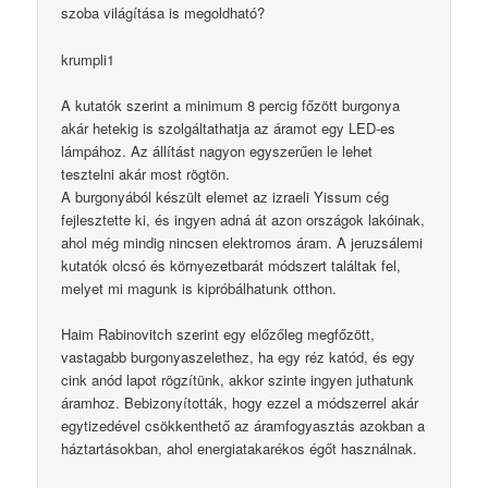
szoba világítása is megoldható?
krumpli1
A kutatók szerint a minimum 8 percig főzött burgonya
akár hetekig is szolgáltathatja az áramot egy LED-es
lámpához. Az állítást nagyon egyszerűen le lehet
tesztelni akár most rögtön.
A burgonyából készült elemet az izraeli Yissum cég
fejlesztette ki, és ingyen adná át azon országok lakóinak,
ahol még mindig nincsen elektromos áram. A jeruzsálemi
kutatók olcsó és környezetbarát módszert találtak fel,
melyet mi magunk is kipróbálhatunk otthon.
Haim Rabinovitch szerint egy előzőleg megfőzött,
vastagabb burgonyaszelethez, ha egy réz katód, és egy
cink anód lapot rögzítünk, akkor szinte ingyen juthatunk
áramhoz. Bebizonyították, hogy ezzel a módszerrel akár
egytizedével csökkenthető az áramfogyasztás azokban a
háztartásokban, ahol energiatakarékos égőt használnak.