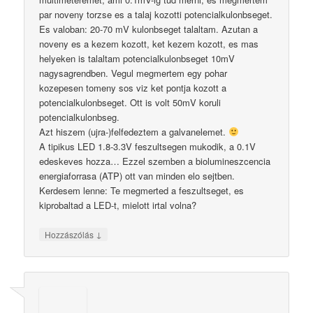
par noveny torzse es a talaj kozotti potencialkulonbseget.
Es valoban: 20-70 mV kulonbseget talaltam. Azutan a
noveny es a kezem kozott, ket kezem kozott, es mas
helyeken is talaltam potencialkulonbseget 10mV
nagysagrendben. Vegul megmertem egy pohar
kozepesen tomeny sos viz ket pontja kozott a
potencialkulonbseget. Ott is volt 50mV koruli
potencialkulonbseg.
Azt hiszem (ujra-)felfedeztem a galvanelemet.
A tipikus LED 1.8-3.3V feszultsegen mukodik, a 0.1V
edeskeves hozza… Ezzel szemben a biolumineszcencia
energiaforrasa (ATP) ott van minden elo sejtben.
Kerdesem lenne: Te megmerted a feszultseget, es
kiprobaltad a LED-t, mielott irtal volna?
↓
Hozzászólás