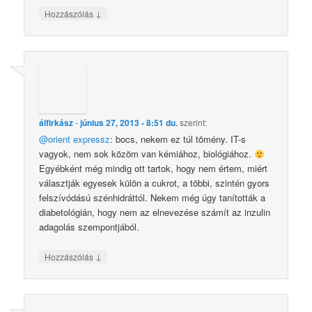
↓
Hozzászólás
álfirkász
-
június 27, 2013 - 8:51 du.
szerint:
@orient expressz
: bocs, nekem ez túl tömény. IT-s
vagyok, nem sok közöm van kémiához, biológiához.
Egyébként még mindig ott tartok, hogy nem értem, miért
választják egyesek külön a cukrot, a többi, szintén gyors
felszívódású szénhidráttól. Nekem még úgy tanították a
diabetológián, hogy nem az elnevezése számít az inzulin
adagolás szempontjából.
↓
Hozzászólás