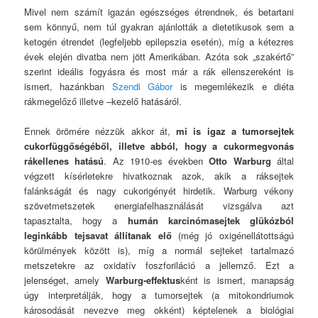
Mivel nem számít igazán egészséges étrendnek, és betartani
sem könnyű, nem túl gyakran ajánlották a dietetikusok sem a
ketogén étrendet (legfeljebb epilepszia esetén), míg a kétezres
évek elején divatba nem jött Amerikában. Azóta sok „szakértő”
szerint ideális fogyásra és most már a rák ellenszereként is
ismert, hazánkban
Szendi Gábor
is megemlékezik e diéta
rákmegelőző illetve –kezelő hatásáról.
Ennek örömére nézzük akkor át,
mi is igaz a tumorsejtek
cukorfüggőségéből, illetve abból, hogy a cukormegvonás
rákellenes hatású
. Az 1910-es években
Otto Warburg
által
végzett kísérletekre hivatkoznak azok, akik a ráksejtek
falánkságát és nagy cukorigényét hirdetik. Warburg vékony
szövetmetszetek energiafelhasználását vizsgálva azt
tapasztalta, hogy a
humán karcinómasejtek glükózból
leginkább tejsavat állítanak elő
(még jó oxigénellátottságú
körülmények között is), míg a normál sejteket tartalmazó
metszetekre az oxidatív foszforiláció a jellemző. Ezt a
jelenséget, amely
Warburg-effektus
ként is ismert, manapság
úgy interpretálják, hogy a tumorsejtek (a mitokondriumok
károsodását nevezve meg okként) képtelenek a biológiai