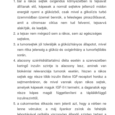
bár a rákos sejtek oxigéndús környezetben is tejsavat
állítanak elő, képesek a normál sejtekre jellemző módon
energiát nyerni a glükózból, csak mivel a glikolízis turbó
üzemmódban üzemel bennük, a felesleges piroszőlősavat,
amit a citromsav ciklus nem tud felvenni, tejsavvá
alakítják, és leadják,
a tejsav nem mérgező sem a rákos, sem az egészséges
sejtekre,
a tumorsejtek jól tolerálják a glükózhiányos állapotot, mivel
nem ritka jelenség a glükóz-és oxigénhiány a tumorfejlődés
során,
alacsony szénhidráttartalmú diéta esetén a szervezetben
keringő inzulin szintje is alacsony lesz, aminek van
biokémiai relevanciája tumorok esetén, hiszen a rákos
sejtek egy része több inzulin illetve IGF-receptort hordoz a
sejtmembránon, de mivel vannak olyan rákos sejtek,
amelyek képesek maguk IGF-II-t termelni, a daganatok egy
része képes magát függetleníteni a táplálékfüggő
inzulinszinttől,
a cukormentes étkezés nem jelenti azt, hogy a vérben ne
lenne vércukor, a máj ilyenkor zsírok és fehérjék
lebontásával próbálja viszonylag állandó szinten tartani a