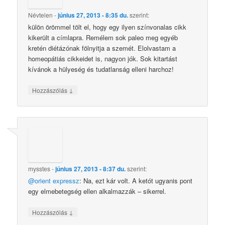
Névtelen
-
június 27, 2013 - 8:35 du.
szerint:
külön örömmel tölt el, hogy egy ilyen színvonalas cikk
kikerült a címlapra. Remélem sok paleo meg egyéb
kretén diétázónak fölnyitja a szemét. Elolvastam a
homeopátiás cikkeidet is, nagyon jók. Sok kitartást
kívánok a hülyeség és tudatlanság elleni harchoz!
↓
Hozzászólás
mysstes
-
június 27, 2013 - 8:37 du.
szerint:
@orient expressz
: Na, ezt kár volt. A ketót ugyanis pont
egy elmebetegség ellen alkalmazzák – sikerrel.
↓
Hozzászólás