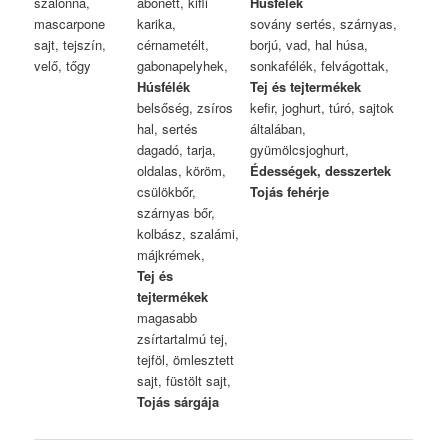
szalonna,
abonett, kifli
Húsfélék
mascarpone
karika,
sovány sertés, szárnyas,
sajt, tejszín,
cérnametélt,
borjú, vad, hal húsa,
velő, tőgy
gabonapelyhek,
sonkafélék, felvágottak,
Húsfélék
Tej és tejtermékek
belsőség, zsíros
kefir, joghurt, túró, sajtok
hal, sertés
általában,
dagadó, tarja,
gyümölcsjoghurt,
oldalas, köröm,
Édességek, desszertek
csülökbőr,
Tojás fehérje
szárnyas bőr,
kolbász, szalámi,
májkrémek,
Tej és
tejtermékek
magasabb
zsírtartalmú tej,
tejföl, ömlesztett
sajt, füstölt sajt,
Tojás sárgája