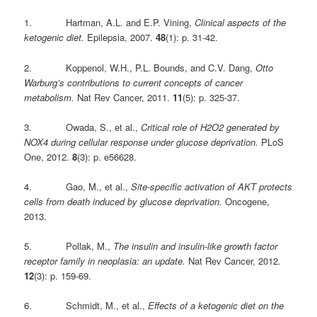
1. Hartman, A.L. and E.P. Vining,
Clinical aspects of the
ketogenic diet.
Epilepsia, 2007.
48
(1): p. 31-42.
2. Koppenol, W.H., P.L. Bounds, and C.V. Dang,
Otto
Warburg’s contributions to current concepts of cancer
metabolism.
Nat Rev Cancer, 2011.
11
(5): p. 325-37.
3. Owada, S., et al.,
Critical role of H2O2 generated by
NOX4 during cellular response under glucose deprivation.
PLoS
One, 2012.
8
(3): p. e56628.
4. Gao, M., et al.,
Site-specific activation of AKT protects
cells from death induced by glucose deprivation.
Oncogene,
2013.
5. Pollak, M.,
The insulin and insulin-like growth factor
receptor family in neoplasia: an update.
Nat Rev Cancer, 2012.
12
(3): p. 159-69.
6. Schmidt, M., et al.,
Effects of a ketogenic diet on the