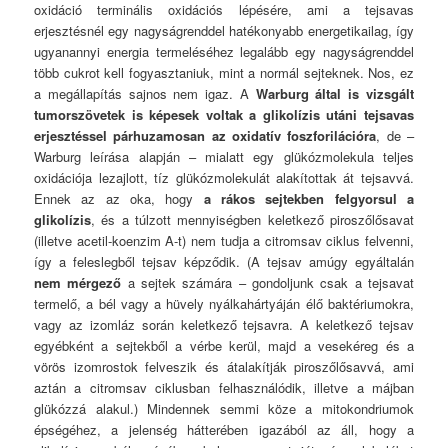
oxidáció terminális oxidációs lépésére, ami a tejsavas
erjesztésnél egy nagyságrenddel hatékonyabb energetikailag, így
ugyanannyi energia termeléséhez legalább egy nagyságrenddel
több cukrot kell fogyasztaniuk, mint a normál sejteknek. Nos, ez
a megállapítás sajnos nem igaz. A
Warburg által is vizsgált
tumorszövetek is képesek voltak a glikolízis utáni tejsavas
erjesztéssel párhuzamosan az oxidatív foszforilációra
, de –
Warburg leírása alapján – mialatt egy glükózmolekula teljes
oxidációja lezajlott, tíz glükózmolekulát alakítottak át tejsavvá.
Ennek az az oka, hogy
a rákos sejtekben felgyorsul a
glikolízis
, és a túlzott mennyiségben keletkező piroszőlősavat
(illetve acetil-koenzim A-t) nem tudja a citromsav ciklus felvenni,
így a feleslegből tejsav képződik. (A tejsav amúgy egyáltalán
nem mérgező
a sejtek számára – gondoljunk csak a tejsavat
termelő, a bél vagy a hüvely nyálkahártyáján élő baktériumokra,
vagy az izomláz során keletkező tejsavra. A keletkező tejsav
egyébként a sejtekből a vérbe kerül, majd a vesekéreg és a
vörös izomrostok felveszik és átalakítják piroszőlősavvá, ami
aztán a citromsav ciklusban felhasználódik, illetve a májban
glükózzá alakul.) Mindennek semmi köze a mitokondriumok
épségéhez, a jelenség hátterében igazából az áll, hogy a