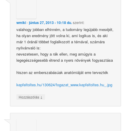
wmiki
-
június 27, 2013 - 10:18 du.
szerint:
valahogy jobban elhinném, a tudomány legújabb meséjét,
ha olyan eredmény jött volna ki, ami logikus is, és aki
már 1 óránál többet foglalkozott a témával, számára
nyilvánvaló is:
nevezetesen, hogy a rák ellen, meg amúgyis a
legegészségesebb étrend a nyers növények fogyasztása
hiszen az emberszabásúak anatómiáját erre tervezték
kepfeltoltes.hu/130624/fogazat_www.kepfeltoltes.hu_.jpg
↓
Hozzászólás