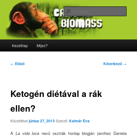
Tovább
Majdnem minden, ami biológia
az
Kere
elsődleges
tartalomra
CriticalBiomass
Fő
Kezdőlap
Mijez?
menü
Bejegyzés
←
Előző
Következő
→
navigáció
Ketogén diétával a rák
ellen?
Közzétéve
június 27, 2013
Szerző:
Kalmár Éva
A
La vida loca
nevű osztrák honlap blogján (amihez Daniela