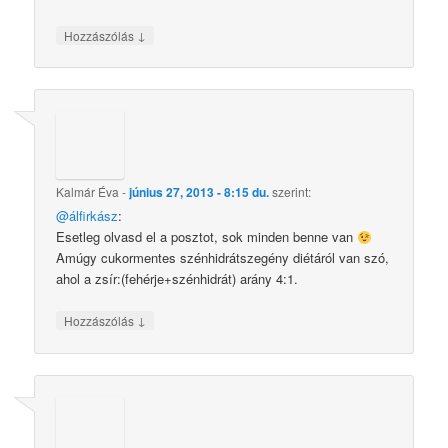
↓
Hozzászólás
Kalmár Éva
-
június 27, 2013 - 8:15 du.
szerint:
@álfirkász
:
Esetleg olvasd el a posztot, sok minden benne van
Amúgy cukormentes szénhidrátszegény diétáról van szó,
ahol a zsír:(fehérje+szénhidrát) arány 4:1.
↓
Hozzászólás