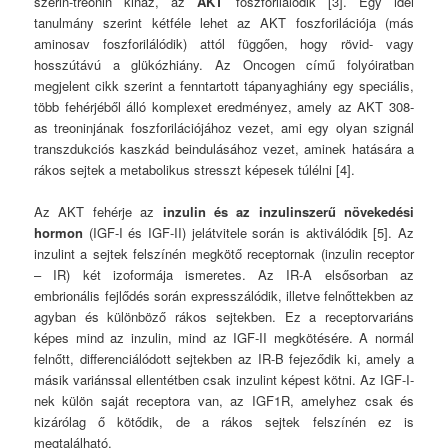
szerin-treonin kináz, az
AKT
foszforilálódik [3]. Egy idei
tanulmány szerint kétféle lehet az AKT foszforilációja (más
aminosav foszforilálódik) attól függően, hogy rövid- vagy
hosszútávú a glükózhiány. Az Oncogen című folyóiratban
megjelent cikk szerint a fenntartott tápanyaghiány egy speciális,
több fehérjéből álló komplexet eredményez, amely az AKT 308-
as treoninjának foszforilációjához vezet, ami egy olyan szignál
transzdukciós kaszkád beindulásához vezet, aminek hatására a
rákos sejtek a metabolikus stresszt képesek túlélni [4].
Az AKT fehérje az
inzulin és az inzulinszerű növekedési
hormon
(IGF-I és IGF-II) jelátvitele során is aktiválódik [5]. Az
inzulint a sejtek felszínén megkötő receptornak (inzulin receptor
– IR) két izoformája ismeretes. Az IR-A elsősorban az
embrionális fejlődés során expresszálódik, illetve felnőttekben az
agyban és különböző rákos sejtekben. Ez a receptorvariáns
képes mind az inzulin, mind az IGF-II megkötésére. A normál
felnőtt, differenciálódott sejtekben az IR-B fejeződik ki, amely a
másik variánssal ellentétben csak inzulint képest kötni. Az IGF-I-
nek külön saját receptora van, az IGF1R, amelyhez csak és
kizárólag ő kötődik, de a rákos sejtek felszínén ez is
megtalálható.