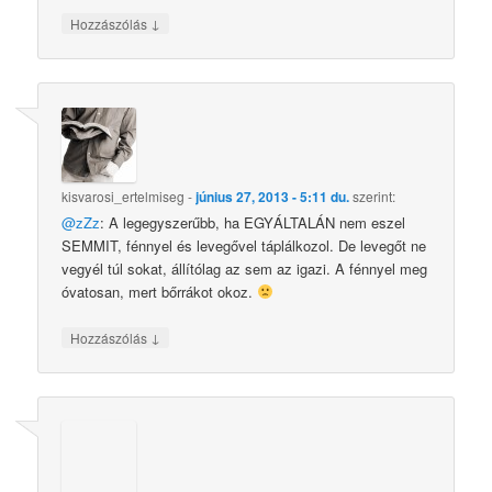
↓
Hozzászólás
kisvarosi_ertelmiseg
-
június 27, 2013 - 5:11 du.
szerint:
@zZz
: A legegyszerűbb, ha EGYÁLTALÁN nem eszel
SEMMIT, fénnyel és levegővel táplálkozol. De levegőt ne
vegyél túl sokat, állítólag az sem az igazi. A fénnyel meg
óvatosan, mert bőrrákot okoz.
↓
Hozzászólás