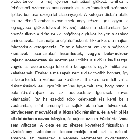
biztosítandó – a máj újonnan szintetizál glükózt, amihez a
fehérjékből származó aminosavak és a zsírsavakból származó
lipidek bontása szolgáltat alapanyagot. A ketogén diétára átálló
és az éhező ember szöveteinek nagy része (az agyat, a
legnagyobb glükózfelvevőt kivéve) ebben a stádiumban (az
éhezés illetve a diéta 24-72. órájában) a glükóz helyett a szabad
aminosavakat használja energiaforrásként. Ekkor kezd a májban
fokozódni a
ketogenezis
. Ez az a folyamat, amikor a májban a
zsírsavak lebontásakor
ketontestek, vagyis béta-hidroxi-
vajsav, acetecetsav és aceton
(ez utóbbit a tüdő is kiválasztja,
vagyis az acetonszagú lehelet a ketogenezis egyik indikátora)
keletkeznek. Ezeket a májsejtek nem tudják tovább bontani, így
a ketontestek a véráramba kerülnek. Itt szeretném felhívni a
diétamániások és lúgosítók szíves figyelmét arra, hogy mind a
béta-hidroxi-vajsav és az acetecetsav igencsak savas
kémhatású, így ha ezekből több keletkezik (és kerül be a
véráramba), mint amennyit a sejtek aktuálisan felvesznek,
ténylegesen megvalósul a lúgosítók rémálma, és a vér pH-ja
eltololódhat a savas irányba
, és sajnos ezen a Fürdei víz ivása
sem változtat. A diéta és az éhezés következő fázisában a
vízoldékony ketontestek koncentrációja eléri azt a szintet,
amelynél az idegsejtek is képesek ketontestek oxidációjából