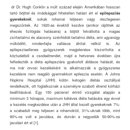
dr Dr. Hugh Conklin a múlt század elején Amerikában hosszan
tartó böjttel és imádsággal hihetetlen hatást ért el
epilepsziás
gyerekeknél
, sokak rohamai teljesen vagy részlegesen
megszűntek. Az 1920-as évektől kezdve (amikor rájöttek az
éhezés fizilógiás hatásaira) a böjtöt felváltotta a magas
zsírtartalmú és alacsony szénhidrát-tartalmú diéta, ami ugyanúgy
működött, mindenfajta vallásos áhítat nélkül is. Az
epilepsziaellenes gyógyszerek megjelenése kiszorította a
köztudatból a csodaétrendet, majd a hetvenes években újra
felfedezték a diéta epilepsziára gyakorlolt áldásos hatását, és
ma már orvosi kezelésként is alkalmazzák a gyógyszeres
kezelésre nem reagáló gyermekkori epileszia esetén. A Johns
Hopkins Hospital (JHH) külön ketogén diétás osztállyal
rendelkezik, ott foglalkoznak a személyre szabott étrend kórházi
beállításával. Egy 150 pácienst érintő vizsgálat alapján a
minimum 3 hónapos, maximum kétéves diéta hatására egy évvel
a kezelés megkezdése után a JHH által kezelt gyerekeknek 7%-
a szabadult meg teljesen a rohamoktól, 31%-uknak több, mint
90%-os volt a javulása, és durván a negyedük 50-90%-os
javulást ért el [1].