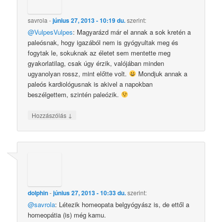
savrola
-
június 27, 2013 - 10:19 du.
szerint:
@VulpesVulpes
: Magyarázd már el annak a sok kretén a
paleósnak, hogy igazából nem is gyógyultak meg és
fogytak le, sokuknak az életet sem mentette meg
gyakorlatilag, csak úgy érzik, valójában minden
ugyanolyan rossz, mint előtte volt.
Mondjuk annak a
paleós kardiológusnak is akivel a napokban
beszélgettem, szintén paleózik.
↓
Hozzászólás
dolphin
-
június 27, 2013 - 10:33 du.
szerint:
@savrola
: Létezik homeopata belgyógyász is, de ettől a
homeopátia (is) még kamu.