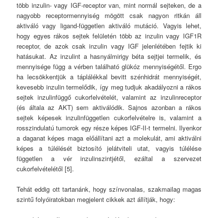
több inzulin- vagy IGF-receptor van, mint normál sejteken, de a
nagyobb receptormennyiség mögött csak nagyon ritkán áll
aktiváló vagy ligand-független aktiváló mutáció. Vagyis lehet,
hogy egyes rákos sejtek felületén több az inzulin vagy IGF1R
receptor, de azok csak inzulin vagy IGF jelenlétében fejtik ki
hatásukat. Az inzulint a hasnyálmirigy béta sejtjei termelik, és
mennyisége függ a vérben található glükóz mennyiségétől. Ergo
ha lecsökkentjük a táplálékkal bevitt szénhidrát mennyiségét,
kevesebb inzulin termelődik, így meg tudjuk akadályozni a rákos
sejtek inzulinfüggő cukorfelvételét, valamint az inzulinreceptor
(és általa az AKT) sem aktiválódik. Sajnos azonban a rákos
sejtek képesek inzulinfüggetlen cukorfelvételre is, valamint a
rosszindulatú tumorok egy része képes IGF-II-t termelni. Ilyenkor
a daganat képes maga előállítani azt a molekulát, ami aktiválni
képes a túlélését biztosító jelátviteli utat, vagyis túlélése
független a vér inzulinszintjétől, ezáltal a szervezet
cukorfelvételétől [5].
Tehát eddig ott tartanánk, hogy színvonalas, szakmailag magas
szintű folyóiratokban megjelent cikkek azt állítják, hogy: