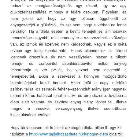
fedezni az energiaszükségletük egy részét, így az agy
glükózfelhasználása mintegy a felére csökken. Figyelem, ez
nem jelenti azt, hogy az agy teljesen függetleníti az
anyagcseréjét a glükóztól, és azt sem, hogy a vérben ne lenne
vércukor. Ha a diéta esetén a bevitt fehérjék és aminosavak
mennyisége nagyobb, mint amennyire a szervezetnek szüksége
van, az izmok és szervek nem károsodnak, vagyis ez a diéta
elvben egy ideig fenntartható. Ennek ellenére ez az étrend
igencsak drasztikus és nem veszélytelen, hiszen a túlzott
fehérje- és zsírbevitel szénhidrátbevitel nélkül tényleg
felboríthatja a vér pH-ját, ha viszont nem elegendő a
fehérjebevitel, akkor a szervezet a könnyen mozgósítható
izomfehérjéket kezdi bontani. Ezen felül a nagy mértékű
zsírbevitel (a 4:1 zsiradék:fehérje+szénhidrát arány igen nagynak
számít) káros hatással lehet a szív- és érrendszerre, továbbá a
diéta alatt vitamin- és ásványi anyag hiány léphet fel, illetve
megnő a vesekő, vérszegénység illetve csontritkulás
kialakulásának esélye.
Hogy ténylegesen mit is jelent a ketogén diéta, álljon itt egy kis
táblázat a
http://www.taplalkozasdieta.hu/ketogen-dieta
oldalról: