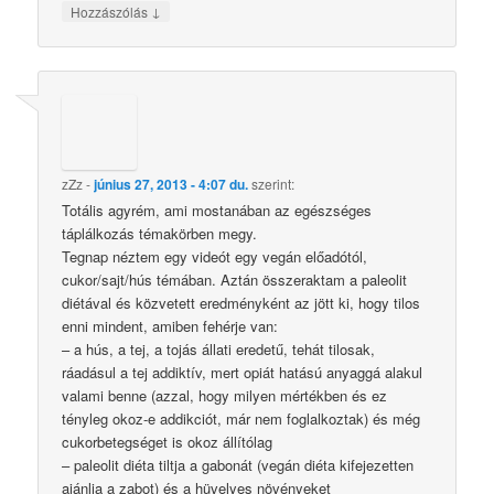
↓
Hozzászólás
zZz
-
június 27, 2013 - 4:07 du.
szerint:
Totális agyrém, ami mostanában az egészséges
táplálkozás témakörben megy.
Tegnap néztem egy videót egy vegán előadótól,
cukor/sajt/hús témában. Aztán összeraktam a paleolit
diétával és közvetett eredményként az jött ki, hogy tilos
enni mindent, amiben fehérje van:
– a hús, a tej, a tojás állati eredetű, tehát tilosak,
ráadásul a tej addiktív, mert opiát hatású anyaggá alakul
valami benne (azzal, hogy milyen mértékben és ez
tényleg okoz-e addikciót, már nem foglalkoztak) és még
cukorbetegséget is okoz állítólag
– paleolit diéta tiltja a gabonát (vegán diéta kifejezetten
ajánlja a zabot) és a hüvelyes növényeket