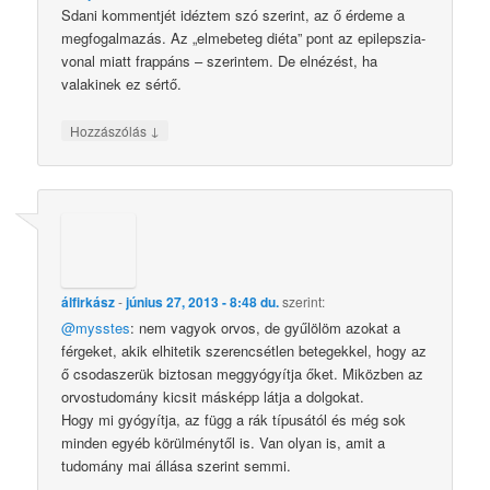
Sdani kommentjét idéztem szó szerint, az ő érdeme a
megfogalmazás. Az „elmebeteg diéta” pont az epilepszia-
vonal miatt frappáns – szerintem. De elnézést, ha
valakinek ez sértő.
↓
Hozzászólás
álfirkász
-
június 27, 2013 - 8:48 du.
szerint:
@mysstes
: nem vagyok orvos, de gyűlölöm azokat a
férgeket, akik elhitetik szerencsétlen betegekkel, hogy az
ő csodaszerük biztosan meggyógyítja őket. Miközben az
orvostudomány kicsit másképp látja a dolgokat.
Hogy mi gyógyítja, az függ a rák típusától és még sok
minden egyéb körülménytől is. Van olyan is, amit a
tudomány mai állása szerint semmi.