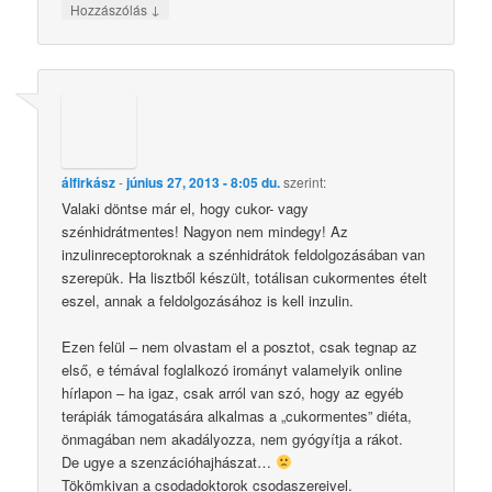
↓
Hozzászólás
álfirkász
-
június 27, 2013 - 8:05 du.
szerint:
Valaki döntse már el, hogy cukor- vagy
szénhidrátmentes! Nagyon nem mindegy! Az
inzulinreceptoroknak a szénhidrátok feldolgozásában van
szerepük. Ha lisztből készült, totálisan cukormentes ételt
eszel, annak a feldolgozásához is kell inzulin.
Ezen felül – nem olvastam el a posztot, csak tegnap az
első, e témával foglalkozó irományt valamelyik online
hírlapon – ha igaz, csak arról van szó, hogy az egyéb
terápiák támogatására alkalmas a „cukormentes” diéta,
önmagában nem akadályozza, nem gyógyítja a rákot.
De ugye a szenzációhajhászat…
Tökömkivan a csodadoktorok csodaszereivel.