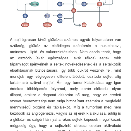
A sejtlégzésen kívül glükózra számos egyéb folyamatban van
szükség, glükóz az elsődleges szénforrás a nukleinsav-,
aminosav-, lipid- és cukorszintézisben. Nem csoda tehát, hogy
az osztódó (akár egészséges, akár rákos) sejtek több
tápanyagot igényelnek a sejtek növekedésének és a sejtalkotók
előállításának biztosítására, így több cukrot vesznek fel, mint
mondjuk egy véglegesen differenciálódott, osztódó sejtet alig
tartalmazó szövet sejtjei. Ám egy tumor kialakulása egy igen
érdekes többlépcsős folyamat, mely során előfordul olyan
állapot, amikor a daganat akkorára nő meg, hogy az eredeti
szövet beerezettsége nem tudja biztosítani számára a megfelelő
mennyiségű oxigént és táplálékot. Míg a tumorban meg nem
kezdődik az angiogenezis, vagyis az új erek kialakulása, addig is
a glükóz- és oxigénhiánnyal a rákos sejtek képesek megbirkózni,
mégpedig úgy, hogy a sejtszintű stressz esetén aktiválódó