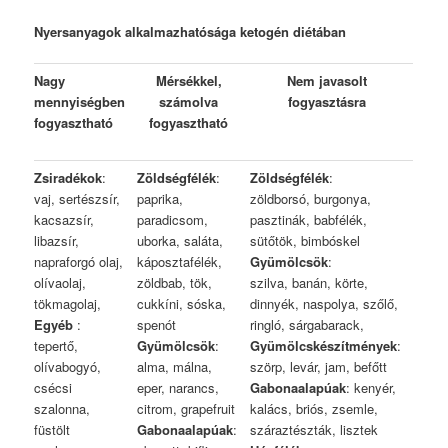
Nyersanyagok alkalmazhatósága ketogén diétában
Nagy
Mérsékkel,
Nem javasolt
mennyiségben
számolva
fogyasztásra
fogyasztható
fogyasztható
Zsiradékok
:
Zöldségfélék
:
Zöldségfélék
:
vaj, sertészsír,
paprika,
zöldborsó, burgonya,
kacsazsír,
paradicsom,
pasztinák, babfélék,
libazsír,
uborka, saláta,
sütőtök, bimbóskel
napraforgó olaj,
káposztafélék,
Gyümölcsök
:
olívaolaj,
zöldbab, tök,
szilva, banán, körte,
tökmagolaj,
cukkíni, sóska,
dinnyék, naspolya, szőlő,
Egyéb
:
spenót
ringló, sárgabarack,
tepertő,
Gyümölcsök
:
Gyümölcskészítmények
:
olívabogyó,
alma, málna,
szörp, levár, jam, befőtt
csécsi
eper, narancs,
Gabonaalapúak
: kenyér,
szalonna,
citrom, grapefruit
kalács, briós, zsemle,
füstölt
Gabonaalapúak
:
száraztészták, lisztek