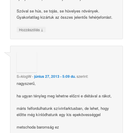
Szóval se hús, se tojás, se hüvelyes növények.
Gyakorlatilag kizártuk az összes jelentős fehérjeforrást.
↓
Hozzászólás
S=klogW
-
június 27, 2013 - 5:09 du.
szerint:
nagyszerű,
ha ugyan tényleg meg lehetne előzni e diétával a rákot,
máris felfordulhatunk szívinfarktusban, de lehet, hogy
előtte még kínlódhatunk egy kis epekövességgel
metschoda baromság ez