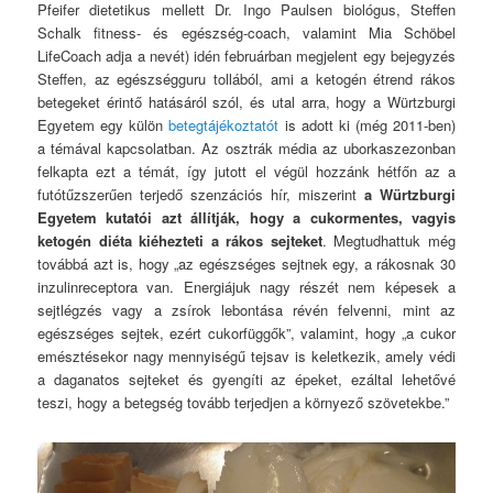
Pfeifer dietetikus mellett Dr. Ingo Paulsen biológus, Steffen
Schalk fitness- és egészség-coach, valamint Mia Schöbel
LifeCoach adja a nevét) idén februárban megjelent egy bejegyzés
Steffen, az egészségguru tollából, ami a ketogén étrend rákos
betegeket érintő hatásáról szól, és utal arra, hogy a Würtzburgi
Egyetem egy külön
betegtájékoztatót
is adott ki (még 2011-ben)
a témával kapcsolatban. Az osztrák média az uborkaszezonban
felkapta ezt a témát, így jutott el végül hozzánk hétfőn az a
futótűzszerűen terjedő szenzációs hír, miszerint
a Würtzburgi
Egyetem kutatói azt állítják, hogy a cukormentes, vagyis
ketogén diéta kiéhezteti a rákos sejteket
. Megtudhattuk még
továbbá azt is, hogy „az egészséges sejtnek egy, a rákosnak 30
inzulinreceptora van. Energiájuk nagy részét nem képesek a
sejtlégzés vagy a zsírok lebontása révén felvenni, mint az
egészséges sejtek, ezért cukorfüggők”, valamint, hogy „a cukor
emésztésekor nagy mennyiségű tejsav is keletkezik, amely védi
a daganatos sejteket és gyengíti az épeket, ezáltal lehetővé
teszi, hogy a betegség tovább terjedjen a környező szövetekbe.”