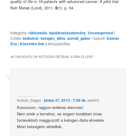
quality of life in 16 patients with advanced cancer: A pilot trial.
Nutr Metab (Lond), 2011.
8
(1): p. 54.
Kategória:
rákkutatás
,
táplálkozástudomány
,
Uncategorized
|
Címke:
biobulvár
,
ketogén_diéta
,
szendi_gábor
| Szerző:
Kalmár
Éva
|
Közvetlen link
a könyvjelzőbe.
39 THOUGHTS ON “
KETOGÉN DIÉTÁVAL A RÁK ELLEN?
”
fordulo_bogyo
-
június 27, 2013 - 7:09 de.
szerint:
Koszonom, nagyon erdekes elemzes!
Nem ertek a temahoz, es engem korabban (mas
forrasokbol) meggyozott a ketogen dieta elmelete.
Most ketsegeim ebredtek.