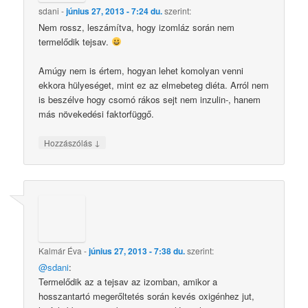
sdani
-
június 27, 2013 - 7:24 du.
szerint:
Nem rossz, leszámítva, hogy izomláz során nem
termelődik tejsav.
Amúgy nem is értem, hogyan lehet komolyan venni
ekkora hülyeséget, mint ez az elmebeteg diéta. Arról nem
is beszélve hogy csomó rákos sejt nem inzulin-, hanem
más növekedési faktorfüggő.
↓
Hozzászólás
Kalmár Éva
-
június 27, 2013 - 7:38 du.
szerint:
@sdani
:
Termelődik az a tejsav az izomban, amikor a
hosszantartó megerőltetés során kevés oxigénhez jut,