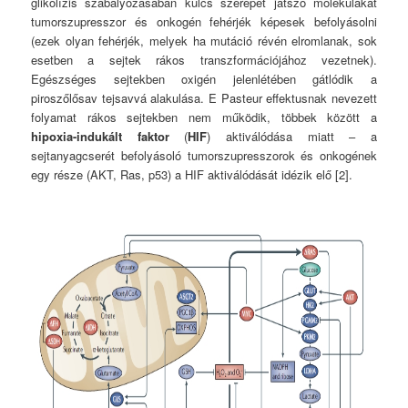
glikolízis szabályozásában kulcs szerepet játszó molekulákat
tumorszupresszor és onkogén fehérjék képesek befolyásolni
(ezek olyan fehérjék, melyek ha mutáció révén elromlanak, sok
esetben a sejtek rákos transzformációjához vezetnek).
Egészséges sejtekben oxigén jelenlétében gátlódik a
piroszőlősav tejsavvá alakulása. E Pasteur effektusnak nevezett
folyamat rákos sejtekben nem működik, többek között a
hipoxia-indukált faktor
(
HIF
) aktiválódása miatt – a
sejtanyagcserét befolyásoló tumorszupresszorok és onkogének
egy része (AKT, Ras, p53) a HIF aktiválódását idézik elő [2].