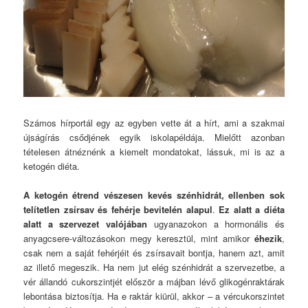
Számos hírportál egy az egyben vette át a hírt, ami a szakmai
újságírás csődjének egyik iskolapéldája. Mielőtt azonban
tételesen átnéznénk a kiemelt mondatokat, lássuk, mi is az a
ketogén diéta.
A ketogén étrend vészesen kevés szénhidrát, ellenben sok
telítetlen zsírsav és fehérje bevitelén alapul
.
Ez alatt a diéta
alatt a szervezet valójában
ugyanazokon a hormonális és
anyagcsere-változásokon megy keresztül, mint amikor
éhezik
,
csak nem a saját fehérjéit és zsírsavait bontja, hanem azt, amit
az illető megeszik. Ha nem jut elég szénhidrát a szervezetbe, a
vér állandó cukorszintjét először a májban lévő glikogénraktárak
lebontása biztosítja. Ha e raktár kiürül, akkor – a vércukorszintet