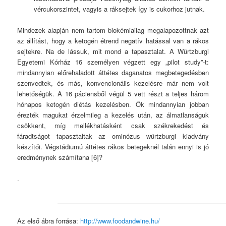
vércukorszintet, vagyis a ráksejtek így is cukorhoz jutnak.
Mindezek alapján nem tartom biokémiailag megalapozottnak azt
az állítást, hogy a ketogén étrend negatív hatással van a rákos
sejtekre. Na de lássuk, mit mond a tapasztalat. A Würtzburgi
Egyetemi Kórház 16 személyen végzett egy „pilot study”-t:
mindannyian előrehaladott áttétes daganatos megbetegedésben
szenvedtek, és más, konvencionális kezelésre már nem volt
lehetőségük. A 16 páciensből végül 5 vett részt a teljes három
hónapos ketogén diétás kezelésben. Ők mindannyian jobban
érezték magukat érzelmileg a kezelés után, az álmatlanságuk
csökkent, míg mellékhatásként csak székrekedést és
fáradtságot tapasztaltak az ominózus würtzburgi kiadvány
készítői. Végstádiumú áttétes rákos betegeknél talán ennyi is jó
eredménynek számítana [6]?
.
Az első ábra forrása:
http://www.foodandwine.hu/