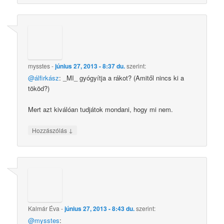
mysstes
-
június 27, 2013 - 8:37 du.
szerint:
@álfirkász
: _MI_ gyógyítja a rákot? (Amitől nincs ki a
tököd?)
Mert azt kiválóan tudjátok mondani, hogy mi nem.
↓
Hozzászólás
Kalmár Éva
-
június 27, 2013 - 8:43 du.
szerint:
@mysstes
: