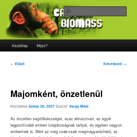
Tovább
Majdnem minden, ami biológia
az
Kere
elsődleges
tartalomra
CriticalBiomass
Fő
Kezdőlap
Mijez?
menü
Bejegyzés
←
Előző
Következő
→
navigáció
Majomként, önzetlenül
Közzétéve
június 29, 2007
Szerző:
Varga Máté
Az önzetlen segítőkészséget, azaz altruizmust, az egyik
legpozitívabb emberi tulajdonságnak tartjuk, és egyben nagyon
emberinek is. Mert az még csak-csak megmagyarázható, az