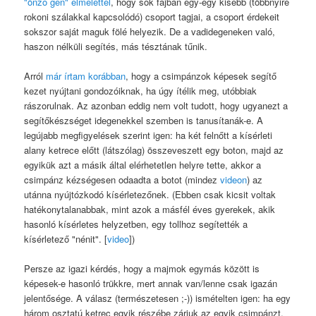
"önző gén" elmélettel
, hogy sok fajban egy-egy kisebb (többnyire
rokoni szálakkal kapcsolódó) csoport tagjai, a csoport érdekeit
sokszor saját maguk fölé helyezik. De a vadidegeneken való,
haszon nélküli segítés, más tésztának tűnik.
Arról
már írtam korábban
, hogy a csimpánzok képesek segítő
kezet nyújtani gondozóiknak, ha úgy ítélik meg, utóbbiak
rászorulnak. Az azonban eddig nem volt tudott, hogy ugyanezt a
segítőkészséget idegenekkel szemben is tanusítanák-e. A
legújabb megfigyelések szerint igen: ha két felnőtt a kísérleti
alany ketrece előtt (látszólag) összeveszett egy boton, majd az
egyikük azt a másik által elérhetetlen helyre tette, akkor a
csimpánz kézségesen odaadta a botot (mindez
videon
) az
utánna nyújtózkodó kísérletezőnek. (Ebben csak kicsit voltak
hatékonytalanabbak, mint azok a másfél éves gyerekek, akik
hasonló kísérletes helyzetben, egy tollhoz segítették a
kísérletező "nénit". [
video
])
Persze az igazi kérdés, hogy a majmok egymás között is
képesek-e hasonló trükkre, mert annak van/lenne csak igazán
jelentősége. A válasz (természetesen ;-)) ismételten igen: ha egy
három osztatú ketrec egyik részébe zárjuk az egyik csimpánzt,