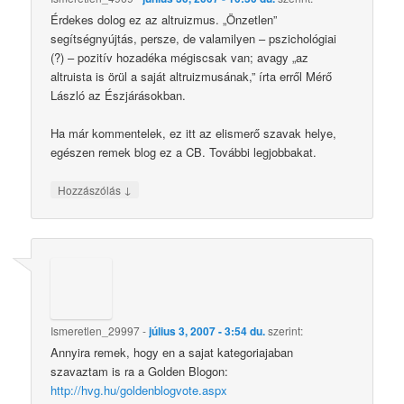
Érdekes dolog ez az altruizmus. „Önzetlen”
segítségnyújtás, persze, de valamilyen – pszichológiai
(?) – pozitív hozadéka mégiscsak van; avagy „az
altruista is örül a saját altruizmusának,” írta erről Mérő
László az Észjárásokban.
Ha már kommentelek, ez itt az elismerő szavak helye,
egészen remek blog ez a CB. További legjobbakat.
↓
Hozzászólás
Ismeretlen_29997
-
július 3, 2007 - 3:54 du.
szerint:
Annyira remek, hogy en a sajat kategoriajaban
szavaztam is ra a Golden Blogon:
http://hvg.hu/goldenblogvote.aspx