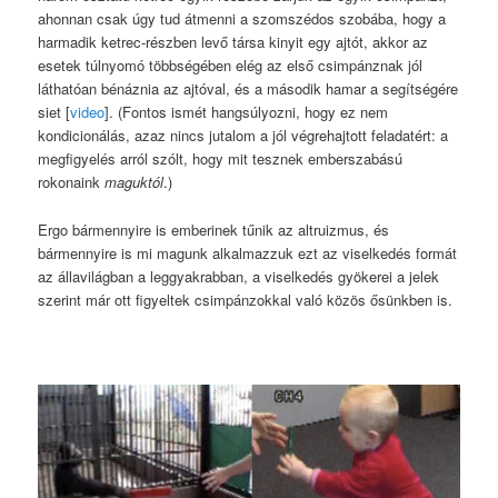
ahonnan csak úgy tud átmenni a szomszédos szobába, hogy a
harmadik ketrec-részben levő társa kinyit egy ajtót, akkor az
esetek túlnyomó többségében elég az első csimpánznak jól
láthatóan bénáznia az ajtóval, és a második hamar a segítségére
siet [
video
]. (Fontos ismét hangsúlyozni, hogy ez nem
kondicionálás, azaz nincs jutalom a jól végrehajtott feladatért: a
megfigyelés arról szólt, hogy mit tesznek emberszabású
rokonaink
maguktól
.)
Ergo bármennyire is emberinek tűnik az altruizmus, és
bármennyire is mi magunk alkalmazzuk ezt az viselkedés formát
az állavilágban a leggyakrabban, a viselkedés gyökerei a jelek
szerint már ott figyeltek csimpánzokkal való közös ősünkben is.