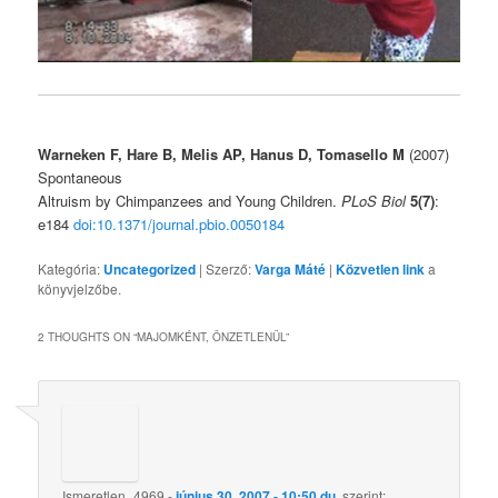
Warneken F, Hare B, Melis AP, Hanus D, Tomasello M
(2007)
Spontaneous
Altruism by Chimpanzees and Young Children.
PLoS Biol
5(7)
:
e184
doi:10.1371/journal.pbio.0050184
Kategória:
Uncategorized
| Szerző:
Varga Máté
|
Közvetlen link
a
könyvjelzőbe.
2 THOUGHTS ON “
MAJOMKÉNT, ÖNZETLENÜL
”
Ismeretlen_4969
-
június 30, 2007 - 10:50 du.
szerint: