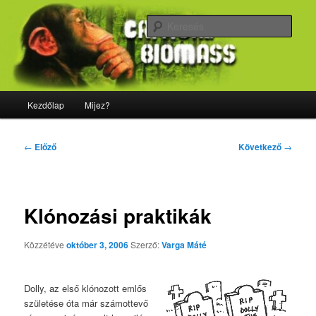
Tovább
Majdnem minden, ami biológia
az
Kere
elsődleges
tartalomra
CriticalBiomass
Fő
Kezdőlap
Mijez?
menü
Bejegyzés
←
Előző
Következő
→
navigáció
Klónozási praktikák
Közzétéve
október 3, 2006
Szerző:
Varga Máté
Dolly, az első klónozott emlős
születése óta már számottevő