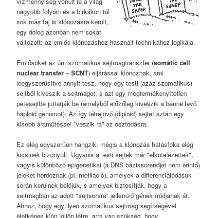
vízmennyiség vonult le a világ
nagyobb folyóin és a birkákon túl
sok más faj is klónozásra került,
egy dolog azonban nem sokat
változott: az emlős klónozáshoz használt technikához logikája.
Emlősöket az ún. szomatikus sejtmagtranszfer (
somatic cell
nuclear transfer – SCNT
) eljárással klónoznak, ami
leegyszerűsítve annyit tesz, hogy egy testi (azaz szomatikus)
sejtből kiveszik a sejtmagot, s azt egy megtermékenyítetlen
petesejtbe juttatják be (amelyből előzőleg kiveszik a benne levő
haploid genomot). Az így létrejövő (diploid) sejtet aztán egy
kisebb áramütéssel "veszik rá" az osztódásra.
Ez elég egyszerűen hangzik, mégis a klónozás hatásfoka elég
kicsinek bizonyult. Ugyanis a testi sejtek már "elkötelezettek",
vagyis különböző epigenetikai (a DNS bázissorendjét nem érintő)
jeleket hordoznak (pl. metiláció), amelyek a differenciálódásuk
során kerülnek beléjük, s amelyek biztosítják, hogy a
sejtmagban az adott "sejtsorsra" jellemző gének íródjanak át.
Ahhoz, hogy egy ilyen szomatikus sejtmag segítségével
életképes klón jöjjön létre, arra van szükség, hogy