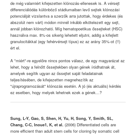
de még valamiért kifejezetten klónozás-ellenesek is. A vérsejt
differenciálódás különböző stádiumaiban levő sejtek klónozási
potenciálját vizslantva a szerzők arra jutottak, hogy érdekes (és
abszolút nem várt) módon minnél inkább elkötelezett egy sejt,
annál jobban klónozható. Míg hematopoetikus őssejteket (HSC)
használva max. 8%-os sikerig lehetett eljutni, addig a kifejlett
granulocitákkal (egy fehérvérsejt típus) ez az arány 35%-ot (!!)
ért el.
A "miért"-re egyelőre nincs pontos válasz, de egy magyarázat az
lehet, hogy a felnőtt őssejtekben olyan gének íródhatnak át,
amelyek segítik ugyan az őssejtet saját feladatainak
teljesítésében, de kifejezetten megnehezítik az
"újraprogramozását" klónozás esetén. A jó (és aktuális) kérdés
ez esetben, hogy melyek lehetnek ezek a gének…?
Sung, L-Y, Gao, S, Shen, H, Yu, H, Song, Y, Smith, SL,
Chang, C-C, Inoue1, K, et al.
(2006) Differentiated cells are
more efficient than adult stem cells for cloning by somatic cell