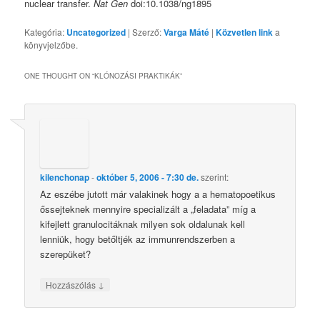
nuclear transfer.
Nat Gen
doi:10.1038/ng1895
Kategória:
Uncategorized
| Szerző:
Varga Máté
|
Közvetlen link
a
könyvjelzőbe.
ONE THOUGHT ON “
KLÓNOZÁSI PRAKTIKÁK
”
kilenchonap
-
október 5, 2006 - 7:30 de.
szerint:
Az eszébe jutott már valakinek hogy a a hematopoetikus
őssejteknek mennyire specializált a „feladata” míg a
kifejlett granulocitáknak milyen sok oldalunak kell
lenniük, hogy betőltjék az immunrendszerben a
szerepüket?
↓
Hozzászólás