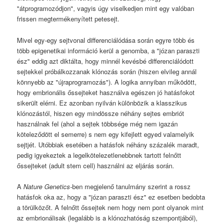
"átprogramozódjon", vagyis úgy viselkedjen mint egy valóban
frissen megtermékenyített petesejt.
Mivel egy-egy sejtvonal differenciálódása során egyre több és
több epigenetikai információ kerül a genomba, a "józan paraszti
ész" eddig azt diktálta, hogy minnél kevésbé differenciálódott
sejtekkel próbálkozzanak klónozás során (hiszen elvileg annál
könnyebb az "újraprogramozás"). A logika annyiban működött,
hogy embrionális őssejteket használva egészen jó hatásfokot
sikerült elérni. Ez azonban nyilván különbözik a klasszikus
klónozástól, hiszen egy mindössze néhány sejtes embriót
használnak fel (ahol a sejtek többsége még nem igazán
köteleződött el semerre) s nem egy kifejlett egyed valamelyik
sejtjét. Utóbbiak esetében a hatásfok néhány százalék maradt,
pedig igyekeztek a legelkötelezetlenebbnek tartott felnőtt
őssejteket (adult stem cell) használni az eljárás során.
A
Nature Genetics
-ben megjelenő tanulmány szerint a rossz
hatásfok oka az, hogy a "józan paraszti ész" ez esetben bedobta
a törülközőt. A felnőtt őssejtek nem hogy nem pont olyanok mint
az embrionálisak (legalább is a klónozhatóság szempontjából),