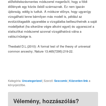
előfeltételezésmentes módszerrel megerősíti, hogy a földi
élőlények egy közös ősből származnak. Ez nem igazán
újdonság, eddig is tudtuk. A módszer előnye, hogy ugyanígy
vizsgálható lenne bármilyen más modell is, például az
evolúciótagadók ugyanebbe a vizsgálatba beilleszthetnék a saját
modelljeiket (ha sikerülne végre alkotni egyet) és ugyanezzel a
statisztikai módszerrel azonnal vizsgálhatóvá válna a
valószínűsége is.
Theobald D.L.(2010): A formal test of the theory of universal
common ancestry; Nature 13;465(7295):219-22.
Sexcomb
Kategória:
Uncategorized
| Szerző:
Sexcomb
|
Közvetlen link
a
könyvjelzőbe.
Vélemény, hozzászólás?