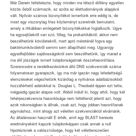
Már Darwin feltételezte, hogy minden ma létező élőlény egyetlen
közös ősből származik, ez azóta az élettudományok alapjává
vált. Nyilván számos bizonyítékot ismertünk erre eddig is, de
most egy viszonylag friss közleményt szeretnék bemutatni,
amely a ritkábban emlegetett bizonyítékokkal foglalkozik. Ugye
ha egysejtűekről van szó, főleg, ha prokariótákról, akkor nem
beszélhetünk kövületekről, mert apró méreténél fogva egy
baktériumkövületről semmi sem állapítható meg. Ugyanígy
egyedfejlődési sajátosságokról sem beszélhetünk, így marad a
ma élő jószágok ismert tulajdonságainak összehasonlítása.
Szerencsére a rendelkezésünkre álló DNS szekvenciák száma
folyamatosan gyarapszik, így ma már igazán nagy lefedettségű
elemzéseket végezhetünk kizárólag a nyilvános adatbázisokból
hozzáférhető adatokkal is. Douglas L. Theobald éppen ezt tette,
mégpedig igazán alapos volt. Abból indult ki, hogy attól, hogy két
fehérjeszekvencia hasonlósága nem feltétlenül jelenti azt, hogy
azok rokonságban is állnak, csak azt, hogy jobban hasonlítanak
egymáshoz, mint ahogy azt véletlen szekvenciáktól elvárnánk.
Az általánosan használt E érték, amit egy BLAST keresés
eredményeként kapunk tulajdonképpen csak annak a null
hipotézisnek a valószínűsége, hogy két véletlenszerűen