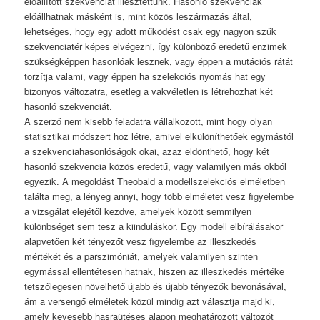
előállított szekvenciát illesztettünk. Hasonló szekvenciák
előállhatnak másként is, mint közös leszármazás által,
lehetséges, hogy egy adott működést csak egy nagyon szűk
szekvenciatér képes elvégezni, így különböző eredetű enzimek
szükségképpen hasonlóak lesznek, vagy éppen a mutációs rátát
torzítja valami, vagy éppen ha szelekciós nyomás hat egy
bizonyos változatra, esetleg a vakvéletlen is létrehozhat két
hasonló szekvenciát.
A szerző nem kisebb feladatra vállalkozott, mint hogy olyan
statisztikai módszert hoz létre, amivel elkülöníthetőek egymástól
a szekvenciahasonlóságok okai, azaz eldönthető, hogy két
hasonló szekvencia közös eredetű, vagy valamilyen más okból
egyezik. A megoldást Theobald a modellszelekciós elméletben
találta meg, a lényeg annyi, hogy több elméletet vesz figyelembe
a vizsgálat elejétől kezdve, amelyek között semmilyen
különbséget sem tesz a kiinduláskor. Egy modell elbírálásakor
alapvetően két tényezőt vesz figyelembe az illeszkedés
mértékét és a parszimóniát, amelyek valamilyen szinten
egymással ellentétesen hatnak, hiszen az illeszkedés mértéke
tetszőlegesen növelhető újabb és újabb tényezők bevonásával,
ám a versengő elméletek közül mindig azt választja majd ki,
amely kevesebb hasraütéses alapon meghatározott változót