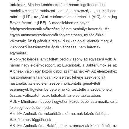
tartalmaz. Minden kérdés esetén a három legelterjedtebb
modellszelekciós módszert használta a szerző, a „log likelihood
ratio” -t (LLR), az „Akaike information criterion” -t (AIC), és a „log
Bayes factor” -t (LBF). A modellekben az egyes
fehérjeszekvenciák változásai három szabályt követtek: Az
egyes aminosavszekvenciák folyamatosan, mutációkkal
változtak; Az új gének a régiek duplikációival jelentek meg; A
különböző leszármazási ágak változásai nem hatottak
egymásra.
A konkrét kérdés, amit föltett pedig viszonylag egyszerű volt: A
három nagy élőlénycsoport, az Eukarióták, a Baktériumok és az
Archeák vajon egy közös ősből származnak -e? Az elemzéshez
huszonhárom általánosan konzervált fehérje szekvenciáit
használta, az első elemzésben horizontális génátviteli
események figyelembe vétele nélkül tesztelte a szóba jöhető
összes változatot, ezek láthatóak az első táblázatban:
ABE= Mindhárom csoport egyetlen közös ősből származik, ez a
jelenlegi evolúciós modell
AE+B= Archeák és Eukarióták származnak közös ősből, a
Baktériumok függetlenek
AB+E= Archeák és a Baktériumok származnak közös ősből, az