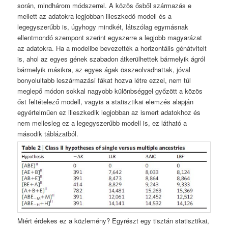
során, mindhárom módszerrel. A közös ősből származás e
mellett az adatokra legjobban illeszkedő modell és a
legegyszerűbb is, úgyhogy mindkét, látszólag egymásnak
ellentmondó szempont szerint egyszerre a legjobb magyarázat
az adatokra. Ha a modellbe bevezették a horizontális génátvitelt
is, ahol az egyes gének szabadon átkerülhettek bármelyik ágról
bármelyik másikra, az egyes ágak összeolvadhattak, jóval
bonyolultabb leszármazási fákat hozva létre ezzel, nem túl
meglepő módon sokkal nagyobb különbséggel győzött a közös
őst feltételező modell, vagyis a statisztikai elemzés alapján
egyértelműen ez illeszkedik legjobban az ismert adatokhoz és
nem mellesleg ez a legegyszerűbb modell is, ez látható a
második táblázatból.
Miért érdekes ez a közlemény? Egyrészt egy tisztán statisztikai,