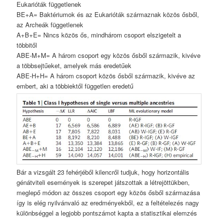
Eukarióták függetlenek
BE+A= Baktériumok és az Eukarióták származnak közös ősből,
az Archeák függetlenek
A+B+E= Nincs közös ős, mindhárom csoport elszigetelt a
többitől
ABE-M+M= A három csoport egy közös ősből származik, kivéve
a többsejtűeket, amelyek más eredetűek
ABE-H+H= A három csoport közös ősből származik, kivéve az
embert, aki a többiektől független eredetű
Bár a vizsgált 23 fehérjéből kilencről tudjuk, hogy horizontális
génátviteli események is szerepet játszottak a létrejöttükben,
meglepő módon az összes csoport egy közös ősből származása
így is elég nyilvánvaló az eredményekből, ez a feltételezés nagy
különbséggel a legjobb pontszámot kapta a statisztikai elemzés