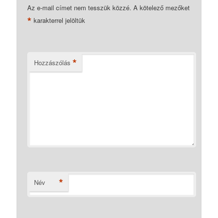
Az e-mail címet nem tesszük közzé.
A kötelező mezőket
*
karakterrel jelöltük
*
Hozzászólás
*
Név