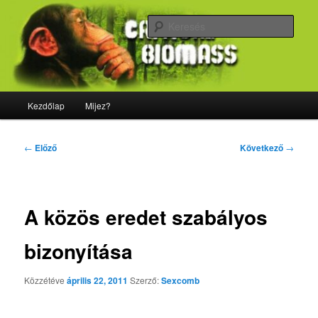
Tovább
Majdnem minden, ami biológia
az
Kere
elsődleges
tartalomra
CriticalBiomass
Fő
Kezdőlap
Mijez?
menü
Bejegyzés
←
Előző
Következő
→
navigáció
A közös eredet szabályos
bizonyítása
Közzétéve
április 22, 2011
Szerző:
Sexcomb