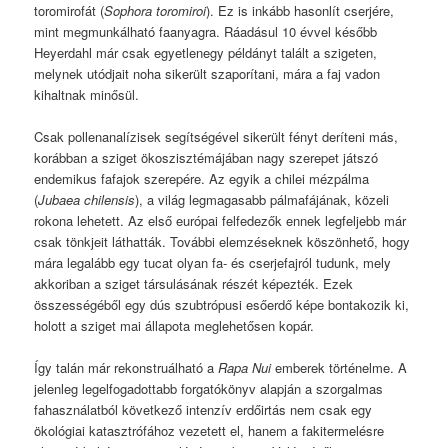
toromirofát (
Sophora toromiroi
). Ez is inkább hasonlít cserjére,
mint megmunkálható faanyagra. Ráadásul 10 évvel később
Heyerdahl már csak egyetlenegy példányt talált a szigeten,
melynek utódjait noha sikerült szaporítani, mára a faj vadon
kihaltnak minősül.
Csak pollenanalízisek segítségével sikerült fényt deríteni más,
korábban a sziget ökoszisztémájában nagy szerepet játszó
endemikus fafajok szerepére. Az egyik a chilei mézpálma
(
Jubaea chilensis
), a világ legmagasabb pálmafájának, közeli
rokona lehetett. Az első európai felfedezők ennek legfeljebb már
csak tönkjeit láthatták. További elemzéseknek köszönhető, hogy
mára legalább egy tucat olyan fa- és cserjefajról tudunk, mely
akkoriban a sziget társulásának részét képezték. Ezek
összességéből egy dús szubtrópusi esőerdő képe bontakozik ki,
holott a sziget mai állapota meglehetősen kopár.
Így talán már rekonstruálható a
Rapa Nui
emberek történelme. A
jelenleg legelfogadottabb forgatókönyv alapján a szorgalmas
fahasználatból következő intenzív erdőirtás nem csak egy
ökológiai katasztrófához vezetett el, hanem a fakitermelésre