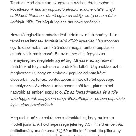
Tehát az első olvasatra az egyenlet szóbeli értelmezése a
következő:
A humán populáció először exponenciális, majd
csökkenő ütemben, de nő egészen addig, amíg el nem éri a
korlátját (βR).
Ezt hívjuk logisztikus növekedésnek.
Hasonló logisztikus növekedést tartalmaz a faállományt ill. a
természeti kincsek forrását leíró
dR/dt
egyenlet. Van azonban
egy további hatás, ami különösen magas emberi populáció
esetén válik markánssá. Ez az ember által fogyasztott
mennyiségnek megfelelő
a
RN
tag. Mi ezzel az
a
rátával
0
0
tüntetünk el folyamatosan a forráskészletből. Ugyanakkor azt is
megbeszéltük, hogy az emberek populációdinamikáját
elsősorban ez forrás, pontosabban annak eltartóképessége
szabályozza. Az viszont rohamosan csökken, pláne minél
nagyobb az emberi populáció.
Ez az forrásdinamika és a tőle
való függésünk alapjaiban megváltoztathatja az emberi populáció
logisztikus növekedését.
Meg tudjuk nézni konkrétabb számokkal is, hogy mi lesz a
modell jóslata. A Föld népessége jelenleg 7,5 milliárd ember. Az
2
erdőállomány maximuma (
R
) 60 millió km
lehet, de pillanatnyi
c
2