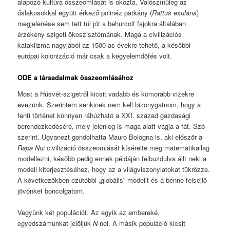
alapozó kultúra összeomlását is okozta. Valószínűleg az
őslakosokkal együtt érkező polinéz patkány (
Rattus exulans
)
megjelenése sem tett túl jót a behurcolt fajokra általában
érzékeny szigeti ökoszisztémának. Maga a civilizációs
kataklizma nagyjából az 1500-as évekre tehető, a későbbi
európai kolonizáció már csak a kegyelemdöfés volt.
ODE a társadalmak összeomlásához
Most a Húsvét-szigetről kicsit vadabb és komorabb vizekre
evezünk. Szerintem senkinek nem kell bizonygatnom, hogy a
fenti történet könnyen ráhúzható a XXI. század gazdasági
berendezkedésére, mely jelenleg is maga alatt vágja a fát. Szó
szerint. Ugyanezt gondolhatta Mauro Bologna is, aki először a
Rapa Nui
civilizáció összeomlását kísérelte meg matematikailag
modellezni, később pedig ennek példáján felbuzdulva állt neki a
modell kiterjesztéséhez, hogy az a világviszonylatokat tükrözze.
A következőkben ezutóbbi „globális” modellt és a benne felsejlő
jövőnket boncolgatom.
Vegyünk két populációt. Az egyik az embereké,
egyedszámunkat jelöljük
N
-nel. A másik populáció kicsit