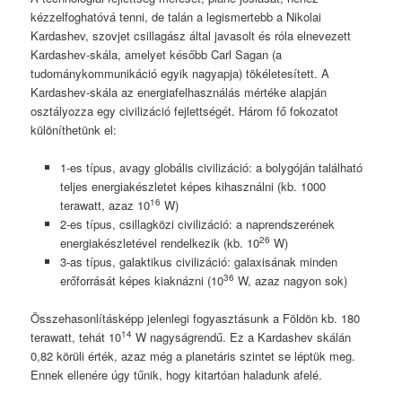
kézzelfoghatóvá tenni, de talán a legismertebb a Nikolai
Kardashev, szovjet csillagász által javasolt és róla elnevezett
Kardashev-skála, amelyet később Carl Sagan (a
tudománykommunikáció egyik nagyapja) tökéletesített. A
Kardashev-skála az energiafelhasználás mértéke alapján
osztályozza egy civilizáció fejlettségét. Három fő fokozatot
különíthetünk el:
1-es típus, avagy globális civilizáció: a bolygóján található
teljes energiakészletet képes kihasználni (kb. 1000
16
terawatt, azaz 10
W)
2-es típus, csillagközi civilizáció: a naprendszerének
26
energiakészletével rendelkezik (kb. 10
W)
3-as típus, galaktikus civilizáció: galaxisának minden
36
erőforrását képes kiaknázni (10
W, azaz nagyon sok)
Összehasonlításképp jelenlegi fogyasztásunk a Földön kb. 180
14
terawatt, tehát 10
W nagyságrendű. Ez a Kardashev skálán
0,82 körüli érték, azaz még a planetáris szintet se léptük meg.
Ennek ellenére úgy tűnik, hogy kitartóan haladunk afelé.