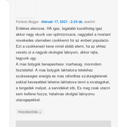
Fordulo Bogyo
-
február 17, 2021 - 2:24 de.
szerint:
Erdekes elemzes. HA igaz, legalabb kozelitoleg igaz
akkor nagy okunk van optimizmusra, nagyjabol a mostani
novekedes utemeben csokkenni for az emberi populacio.
Ezt a csokkenest kene minel elobb elerni, ha az ehhez
vezeto ut a nagyob okologiai labnyom, akkor rajta,
tegyunk ugy.
A mas bolygok benepesitese: marhasag, monmdom
tisztelettel. A mas bolygok lakhatova tetelehez
szukseseges energia es mas raforditas szuksegletenek
sokkal kevesebbel lehetne lakhatova tenni a sivatagokat,
a tengedek melyet, a sarvideket stb, Es meg csak utazni
sem kellene hozza, hatalmas okolgiai labnyomu
utazogepekkel.
↓
Hozzászólás