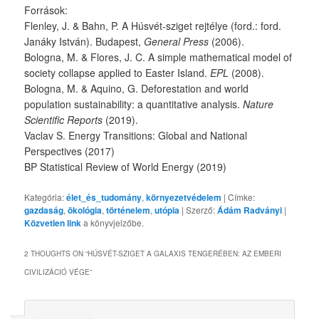
Források:
Flenley, J. & Bahn, P. A Húsvét-sziget rejtélye (ford.: ford.
Janáky István). Budapest,
General Press
(2006).
Bologna, M. & Flores, J. C. A simple mathematical model of
society collapse applied to Easter Island.
EPL
(2008).
Bologna, M. & Aquino, G. Deforestation and world
population sustainability: a quantitative analysis.
Nature
Scientific Reports
(2019).
Vaclav S. Energy Transitions: Global and National
Perspectives (2017)
BP Statistical Review of World Energy (2019)
Kategória:
élet_és_tudomány
,
környezetvédelem
| Címke:
gazdaság
,
ökológia
,
történelem
,
utópia
| Szerző:
Ádám Radványi
|
Közvetlen link
a könyvjelzőbe.
2 THOUGHTS ON “
HÚSVÉT-SZIGET A GALAXIS TENGERÉBEN: AZ EMBERI
CIVILIZÁCIÓ VÉGE
”