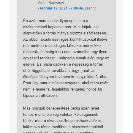
Ádám Radványi
-
február 17, 2021 - 7:06 de.
szerint:
Én azért nem lennék ilyen optimista a
csökkenéssel kapcsolatban. Mint látjuk, azt
alapvetően a forrás hiánya okozza elsődlegesen.
Az abból fakadó esetleges konfliktusokkal illetve
már említett másodlagos következményekkel
(háborúk, éhínség stb.) nem számolhat egy ilyen
egyszerű rendszer…márpedig annak elég nagy az
esélye. És hiába csökken a népesség a forrás
ettől függetlenül továbbra is fogy (mert az
ökológiai lábnyom továbbra is nagy), lásd 3. ábra.
Pont úgy mint a Húsvét-szigeten, ahol mára talán
nem is lenne fa, legalábbis rengeteg honos faj
kipusztult útközben.
Más bolygók benépesítése pedig azért lehet
fontos (noha jelenleg valóban kölcségesnek
tűnik), mert a sivatagok/tengerek/sarkvidékek
lakhatóvá tétele továbbra is ökoszisztémákból
vesznek el, és ki tudja milyen klimatikus