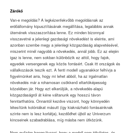
Zárókő
Van-e megoldás? A legkézenfekvőbb megoldásnak az
erdőállomány kipusztításának megállítása, legalábbis annak
ütemének visszaszorítása lenne. Ez minden bizonnyal
visszavetné a jelenlegi gazdasági növekedést is eleinte, ami
azonban szembe megy a jelenlegi közgazdaság alapvetésével,
miszerint minél nagyobb a növekedés, annál jobb. Ez az elején
igaz is lenne, nem sokban különbözik ez attól, hogy fajok,
egyedek versengenek egy közös forrásért. Csak itt országok és
vállalkozások teszik ezt. A fenti modell ugyanakkor felhívja a
figyelmünket arra, hogy mi lehet abból, ha az irgalmatlan
növekedés már a rohamosan csökkenő eltartóképesség
közelében jár. Hogy ezt elkerüljük, a növekedés-alapú
közgazdaságról át kéne váltanunk egy hosszú távon
fenntarthatóra. Onnantól kezdve viszont, hogy könnyedén
létesítünk kolóniákat másutt (így kiaknázható forrásainknak
szinte nem is lesz korlátja), kezdődhet újból az Univerzum
kincseinek szabadrablása, míg másba nem ütközünk.
Nem győzöm hangsúlyozni, hogy a modell nem tökéletes, és