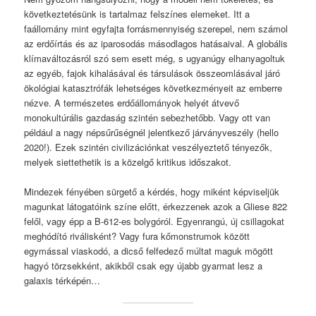
következtetésünk is tartalmaz felszínes elemeket. Itt a
faállomány mint egyfajta forrásmennyiség szerepel, nem számol
az erdőírtás és az iparosodás másodlagos hatásaival. A globális
klímaváltozásról szó sem esett még, s ugyanúgy elhanyagoltuk
az egyéb, fajok kihalásával és társulások összeomlásával járó
ökológiai katasztrófák lehetséges következményeit az emberre
nézve. A természetes erdőállományok helyét átvevő
monokultúrális gazdaság szintén sebezhetőbb. Vagy ott van
például a nagy népsűrűségnél jelentkező járványveszély (hello
2020!). Ezek szintén civilizációnkat veszélyeztető tényezők,
melyek siettethetik is a közelgő kritikus időszakot.
Mindezek fényében sürgető a kérdés, hogy miként képviseljük
magunkat látogatóink színe előtt, érkezzenek azok a Gliese 822
felől, vagy épp a B-612-es bolygóról. Egyenrangú, új csillagokat
meghódító riválisként? Vagy fura kőmonstrumok között
egymással viaskodó, a dicső felfedező múltat maguk mögött
hagyó törzsekként, akikből csak egy újabb gyarmat lesz a
galaxis térképén…