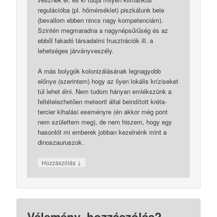
regulációba (pl. hőmérséklet) piszkálunk bele
(bevallom ebben nincs nagy kompetenciám).
Szintén megmaradna a nagynépsűrűség és az
ebből fakadó társadalmi frusztrációk ill. a
lehetséges járványveszély.
A más bolygók kolonizálásának legnagyobb
előnye (szerintem) hogy az ilyen lokális kríziseket
túl lehet élni. Nem tudom hányan emlékszünk a
feltételezhetően meteorit által beindított kréta-
tercier kihalási eseményre (én akkor még pont
nem születtem meg), de nem hiszem, hogy egy
hasonlót mi emberek jobban kezelnénk mint a
dinoszauruszok.
↓
Hozzászólás
Vélemény, hozzászólás?