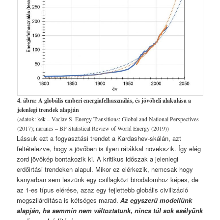
4. ábra: A globális emberi energiafelhasználás, és jövőbeli alakulása a
jelenlegi trendek alapján
(adatok: kék – Vaclav S. Energy Transitions: Global and National Perspectives
(2017); narancs – BP Statistical Review of World Energy (2019))
Lássuk ezt a fogyasztási trendet a Kardashev-skálán, azt
feltételezve, hogy a jövőben is ilyen rátákkal növekszik. Így elég
zord jövőkép bontakozik ki. A kritikus időszak a jelenlegi
erdőirtási trendeken alapul. Mikor ez elérkezik, nemcsak hogy
kanyarban sem leszünk egy csillagközi birodalomhoz képes, de
az 1-es típus elérése, azaz egy fejlettebb globális civilizáció
megszilárdítása is kétséges marad.
Az egyszerű modellünk
alapján, ha semmin nem változtatunk, nincs túl sok esélyünk