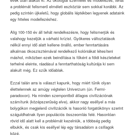
évek után alakult ki. Az ökológiai szemlélet és modellezés, tehát
a problémát felismerő elméleti eszköztár sem sokkal korábbi. Az
pedig szintén újkeletű, hogy globális léptékben legyenek adataink
egy hiteles modellezéshez.
Alig 100-150 év áll tehát rendelkezésre, hogy felismerjük és
valahogy kezeljük a várható krízist. Gyökeres változtatások
nélkül ennyi idő alatt kellene önálló, ember fenntartására
alkalmas ökoszisztémával rendelkező kolóniákat létesíteni
máshol, miközben ezek beindítása is főként a földi készleteket
terhelné eleinte, ráadásul a fenntarthatóság kultúrája ki sem
alakult még. Ez szűk időablak.
Ezzal talán arra is választ kapunk, hogy miért tűnik olyan
élettelennek az amúgy végtelen Univerzum (ún. Fermi-
paradoxon). Ha minden szempontból átlagos civilizációnak
számítunk (középszerűség elve), akkor nagy eséllyel a más
bolygókon megjelenő civilizációk is hasonló forgatókönyv szerint
száguldhatnak ilyen populációs összeomlás felé. Hasonlóan
rövid idő alatt kell a problémát kezelniük, a többség pedig
elbukik, és csak kis eséllyel lép egy társadalom a csillagok
közé.