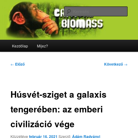
Tovább
Majdnem minden, ami biológia
az
Kere
elsődleges
tartalomra
CriticalBiomass
Fő
Kezdőlap
Mijez?
menü
Bejegyzés
←
Előző
Következő
→
navigáció
Húsvét-sziget a galaxis
tengerében: az emberi
civilizáció vége
Közzétéve
február 16, 2021
Szerző:
Ádám Radványi