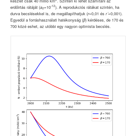
készlet csak 40 millió km
. Szintén ki lehet számítani az
-12
erdőirtás rátáját (
a
=10
). A reprodukciós rátákat szintén, ha
0
durva becslésekkel is, de megállapíthatjuk (
r
=0,01 és
r´
=0,001).
Egyedül a forráshasználati hatékonyság (
β
) kérdéses, de 170 és
700 közé eshet, az utóbbi egy nagyon optimista becslés.