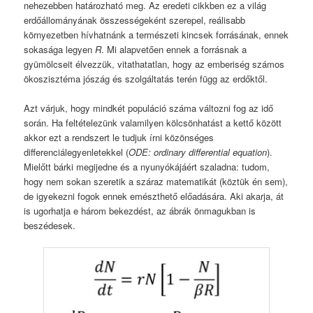
nehezebben határozható meg. Az eredeti cikkben ez a világ
erdőállományának összességeként szerepel, reálisabb
környezetben hívhatnánk a természeti kincsek forrásának, ennek
sokasága legyen
R
. Mi alapvetően ennek a forrásnak a
gyümölcseit élvezzük, vitathatatlan, hogy az emberiség számos
ökoszisztéma jószág és szolgáltatás terén függ az erdőktől.
Azt várjuk, hogy mindkét populáció száma változni fog az idő
során. Ha feltételezünk valamilyen kölcsönhatást a kettő között
akkor ezt a rendszert le tudjuk írni közönséges
differenciálegyenletekkel (
ODE: ordinary differential equation
).
Mielőtt bárki megijedne és a nyunyókájáért szaladna: tudom,
hogy nem sokan szeretik a száraz matematikát (köztük én sem),
de igyekezni fogok ennek emészthető előadására. Aki akarja, át
is ugorhatja e három bekezdést, az ábrák önmagukban is
beszédesek.