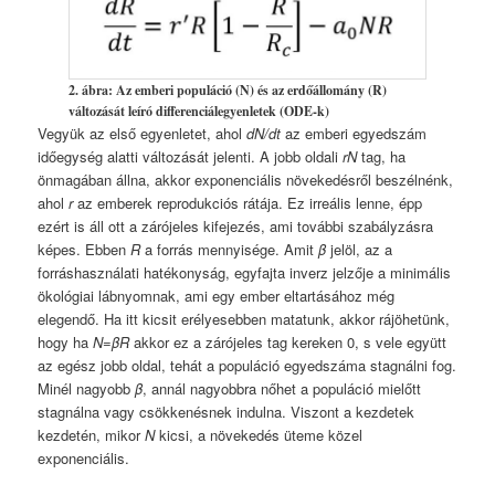
2. ábra: Az emberi populáció (N) és az erdőállomány (R)
változását leíró differenciálegyenletek (ODE-k)
Vegyük az első egyenletet, ahol
dN/dt
az emberi egyedszám
időegység alatti változását jelenti. A jobb oldali
rN
tag, ha
önmagában állna, akkor exponenciális növekedésről beszélnénk,
ahol
r
az emberek reprodukciós rátája. Ez irreális lenne, épp
ezért is áll ott a zárójeles kifejezés, ami további szabályzásra
képes. Ebben
R
a forrás mennyisége. Amit
β
jelöl, az a
forráshasználati hatékonyság, egyfajta inverz jelzője a minimális
ökológiai lábnyomnak, ami egy ember eltartásához még
elegendő. Ha itt kicsit erélyesebben matatunk, akkor rájöhetünk,
hogy ha
N
=
βR
akkor ez a zárójeles tag kereken 0, s vele együtt
az egész jobb oldal, tehát a populáció egyedszáma stagnálni fog.
Minél nagyobb
β
, annál nagyobbra nőhet a populáció mielőtt
stagnálna vagy csökkenésnek indulna. Viszont a kezdetek
kezdetén, mikor
N
kicsi, a növekedés üteme közel
exponenciális.