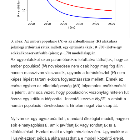
3. ábra: Az emberi populáció (N) és az erdőállomány (R) alakulása
jelenlegi erdőirtási ráták mellett, egy optimista (kék;
β
=700) illetve egy
sokkal konzervatívabb (piros;
β
=170) modell alapján
Az egyenleteket ezen paraméterekre lefuttatva láthatjuk, hogy az
ember populáció (
N
) növekedése nem csak hogy meg fog állni,
hanem masszívan visszaesik, ugyanis a forráskészlet (
R
) nem
képes lépést tartani ekkora fogyasztási ráta mellett. Ennek az
esése egyben az eltartóképesség (
βR
) folyamatos csökkenését
is jelenti, ami oda vezet, hogy populációnk viszonylag hirtelen fut
össze egy kritikus időponttal. Innentől kezdve
N
>
βR
, s emiatt a
humán populáció növekedése is hirtelen negatívba csap át.
Nyilván ez egy egyszerűsített, standard ökológiai modell, nagyon
sok elhanyagolással, amik javíthatják vagy ronthatják is a
kilátásainkat. Ezeket majd a végén részletezném. Ugyanakkor a
Húsvét-sziget példája alátámaszthatja e modell közelítő erejét,