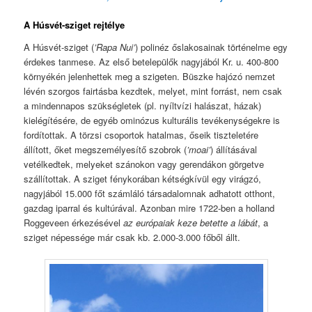
A Húsvét-sziget rejtélye
A Húsvét-sziget (
’Rapa Nui’
) polinéz őslakosainak történelme egy
érdekes tanmese. Az első betelepülők nagyjából Kr. u. 400-800
környékén jelenhettek meg a szigeten. Büszke hajózó nemzet
lévén szorgos fairtásba kezdtek, melyet, mint forrást, nem csak
a mindennapos szükségletek (pl. nyíltvízi halászat, házak)
kielégítésére, de egyéb ominózus kulturális tevékenységekre is
fordítottak. A törzsi csoportok hatalmas, őseik tiszteletére
állított, őket megszemélyesítő szobrok (
’moai’
) állításával
vetélkedtek, melyeket szánokon vagy gerendákon görgetve
szállítottak. A sziget fénykorában kétségkívül egy virágzó,
nagyjából 15.000 főt számláló társadalomnak adhatott otthont,
gazdag iparral és kultúrával. Azonban mire 1722-ben a holland
Roggeveen érkezésével
az európaiak keze betette a lábát
, a
sziget népessége már csak kb. 2.000-3.000 főből állt.