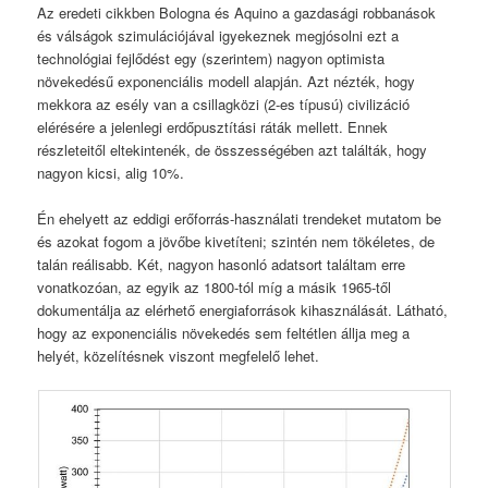
Az eredeti cikkben Bologna és Aquino a gazdasági robbanások
és válságok szimulációjával igyekeznek megjósolni ezt a
technológiai fejlődést egy (szerintem) nagyon optimista
növekedésű exponenciális modell alapján. Azt nézték, hogy
mekkora az esély van a csillagközi (2-es típusú) civilizáció
elérésére a jelenlegi erdőpusztítási ráták mellett. Ennek
részleteitől eltekintenék, de összességében azt találták, hogy
nagyon kicsi, alig 10%.
Én ehelyett az eddigi erőforrás-használati trendeket mutatom be
és azokat fogom a jövőbe kivetíteni; szintén nem tökéletes, de
talán reálisabb. Két, nagyon hasonló adatsort találtam erre
vonatkozóan, az egyik az 1800-tól míg a másik 1965-től
dokumentálja az elérhető energiaforrások kihasználását. Látható,
hogy az exponenciális növekedés sem feltétlen állja meg a
helyét, közelítésnek viszont megfelelő lehet.