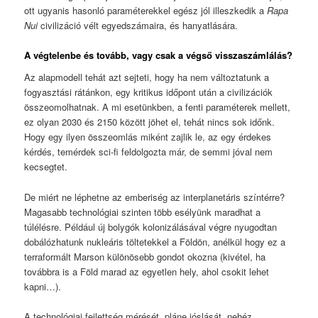
ott ugyanis hasonló paraméterekkel egész jól illeszkedik a
Rapa
Nui
civilizáció vélt egyedszámaira, és hanyatlására.
A végtelenbe és tovább, vagy csak a végső visszaszámlálás?
Az alapmodell tehát azt sejteti, hogy ha nem változtatunk a
fogyasztási rátánkon, egy kritikus időpont után a civilizációk
összeomolhatnak. A mi esetünkben, a fenti paraméterek mellett,
ez olyan 2030 és 2150 között jöhet el, tehát nincs sok időnk.
Hogy egy ilyen összeomlás miként zajlik le, az egy érdekes
kérdés, temérdek sci-fi feldolgozta már, de semmi jóval nem
kecsegtet.
De miért ne léphetne az emberiség az interplanetáris színtérre?
Magasabb technológiai szinten több esélyünk maradhat a
túlélésre. Például új bolygók kolonizálásával végre nyugodtan
dobálózhatunk nukleáris töltetekkel a Földön, anélkül hogy ez a
terraformált Marson különösebb gondot okozna (kivétel, ha
továbbra is a Föld marad az egyetlen hely, ahol csokit lehet
kapni…).
A technológiai fejlettség mérését, pláne jóslását, nehéz