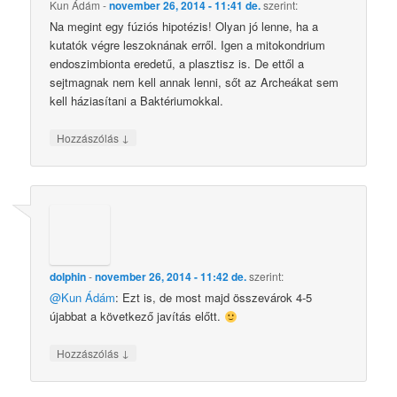
Kun Ádám
-
november 26, 2014 - 11:41 de.
szerint:
Na megint egy fúziós hipotézis! Olyan jó lenne, ha a
kutatók végre leszoknának erről. Igen a mitokondrium
endoszimbionta eredetű, a plasztisz is. De ettől a
sejtmagnak nem kell annak lenni, sőt az Archeákat sem
kell háziasítani a Baktériumokkal.
↓
Hozzászólás
dolphin
-
november 26, 2014 - 11:42 de.
szerint:
@Kun Ádám
: Ezt is, de most majd összevárok 4-5
újabbat a következő javítás előtt.
↓
Hozzászólás