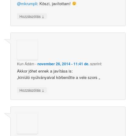
@mkrumpli
: Köszi, javítottam!
↓
Hozzászólás
Kun Ádám
-
november 26, 2014 - 11:41 de.
szerint:
Akkor jöhet ennek a javítása is:
„kiníúló nyúlványaival körbenőtte a vele szors „
↓
Hozzászólás