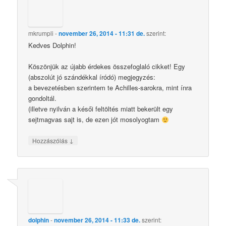
mkrumpli
-
november 26, 2014 - 11:31 de.
szerint:
Kedves Dolphin!
Köszönjük az újabb érdekes összefoglaló cikket! Egy
(abszolút jó szándékkal íródó) megjegyzés:
a bevezetésben szerintem te Achilles-sarokra, mint ínra
gondoltál.
(illetve nyilván a késői feltöltés miatt bekerült egy
sejtmagvas sajt is, de ezen jót mosolyogtam
↓
Hozzászólás
dolphin
-
november 26, 2014 - 11:33 de.
szerint: