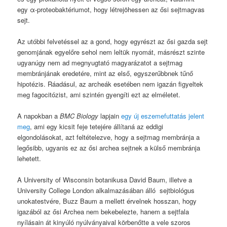
egy
α
-proteobaktériumot, hogy létrejöhessen az ősi sejtmagvas
sejt.
Az utóbbi felvetéssel az a gond, hogy egyrészt az ősi gazda sejt
genomjának egyelőre sehol nem leltük nyomát, másrészt szinte
ugyanúgy nem ad megnyugtató magyarázatot a sejtmag
membránjának eredetére, mint az első, egyszerűbbnek tűnő
hipotézis. Ráadásul, az archeák esetében nem igazán figyeltek
meg fagocitózist, ami szintén gyengíti ezt az elméletet.
A napokban a
BMC Biology
lapjain
egy új eszemefuttatás jelent
meg
, ami egy kicsit feje tetejére állítaná az eddigi
elgondolásokat, azt feltételezve, hogy a sejtmag membránja a
legősibb, ugyanis ez az ősi archea sejtnek a külső membránja
lehetett.
A University of Wisconsin botanikusa David Baum, illetve a
University College London alkalmazásában álló sejtbiológus
unokatestvére, Buzz Baum a mellett érvelnek hosszan, hogy
igazából az ősi Archea nem bekebelezte, hanem a sejtfala
nyílásain át kinyúló nyúlványaival körbenőtte a vele szoros