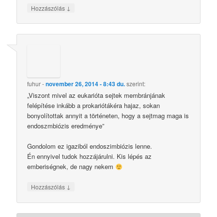
↓
Hozzászólás
fuhur
-
november 26, 2014 - 8:43 du.
szerint:
„Viszont mivel az eukarióta sejtek membránjának
felépítése inkább a prokariótákéra hajaz, sokan
bonyolítottak annyit a történeten, hogy a sejtmag maga is
endoszmbiózis eredménye”
Gondolom ez igaziból endoszimbiózis lenne.
Én ennyivel tudok hozzájárulni. Kis lépés az
emberiségnek, de nagy nekem
↓
Hozzászólás