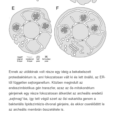
Ennek az utóbbinak volt része egy ideig a bekebelezett
proteobaktérium is, ami fokozatosan vált ki és lett önálló, az ER-
től független sejtorganellum. Közben megindult az
endoszimbiotikus gén transzfer, azaz az ős-mitokondrium
génjeinek egy része fokozatosan átkerület az archeális eredetű
„sejtmag”-ba, így tett végül szert az ősi eukarióta genom a
bakteriális lipidszintézis-ótvonal génjeire, és ekkor cserélődött le
az archeális membrán összetétele is.