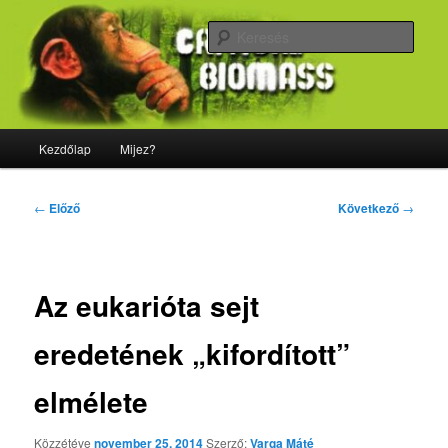
Tovább
Majdnem minden, ami biológia
az
Kere
elsődleges
tartalomra
CriticalBiomass
Fő
Kezdőlap
Mijez?
menü
Bejegyzés
←
Előző
Következő
→
navigáció
Az eukarióta sejt
eredetének „kifordított”
elmélete
Közzétéve
november 25, 2014
Szerző:
Varga Máté