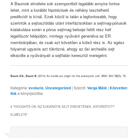
A Baumok elmélete sok szempontból legalább annyira fontos
lehet, mint a korábbi hipotézisek és néhány tesztelhető
predikciót is kínál. Ezek közül is talán a legfontosabb, hogy
szerintük a sejtosztódás utáni interfázisokban a sejtmag-pórusok
kialakulása során a pórus sejtmag belseje felöli rész kell
legelőször felépüljön, mintegy nyúlvánt generálva az ER
membránjában, és csak ezt követően a külső rész is. Az egész
folyamat ugyanis azt tükrözné, ahogy az ősi archeális sejt
elkezdte a nyúlványait a sejtfalán keresztül meregetni.
Baum DA, Baum B
(2014) An inside-out origin for the eukaryotic cell.
BMC Biol
12(1)
: 76.
Kategória:
evolucio
,
Uncategorized
| Szerző:
Varga Máté
|
Közvetlen
link
a könyvjelzőbe.
9 THOUGHTS ON “
AZ EUKARIÓTA SEJT EREDETÉNEK „KIFORDÍTOTT”
ELMÉLETE
”