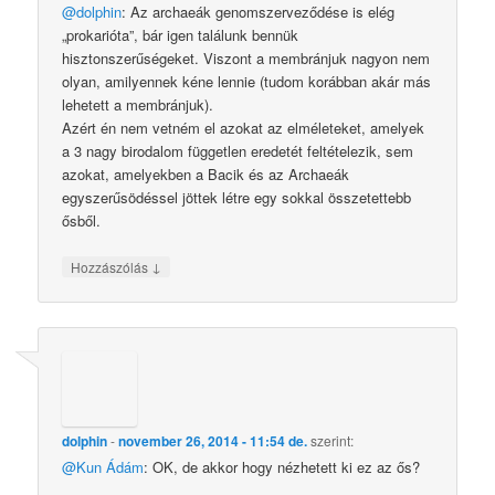
@dolphin
: Az archaeák genomszerveződése is elég
„prokarióta”, bár igen találunk bennük
hisztonszerűségeket. Viszont a membránjuk nagyon nem
olyan, amilyennek kéne lennie (tudom korábban akár más
lehetett a membránjuk).
Azért én nem vetném el azokat az elméleteket, amelyek
a 3 nagy birodalom független eredetét feltételezik, sem
azokat, amelyekben a Bacik és az Archaeák
egyszerűsödéssel jöttek létre egy sokkal összetettebb
ősből.
↓
Hozzászólás
dolphin
-
november 26, 2014 - 11:54 de.
szerint:
@Kun Ádám
: OK, de akkor hogy nézhetett ki ez az ős?