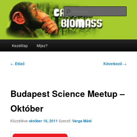
Tovább
Majdnem minden, ami biológia
az
Kere
elsődleges
tartalomra
CriticalBiomass
Fő
Kezdőlap
Mijez?
menü
Bejegyzés
←
Előző
Következő
→
navigáció
Budapest Science Meetup –
Október
Közzétéve
október 16, 2011
Szerző:
Varga Máté