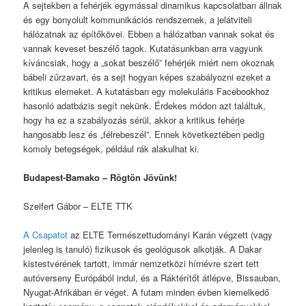
A sejtekben a fehérjék egymással dinamikus kapcsolatban állnak
és egy bonyolult kommunikációs rendszernek, a jelátviteli
hálózatnak az építőkövei. Ebben a hálózatban vannak sokat és
vannak keveset beszélő tagok. Kutatásunkban arra vagyunk
kíváncsiak, hogy a „sokat beszélő” fehérjék miért nem okoznak
bábeli zűrzavart, és a sejt hogyan képes szabályozni ezeket a
kritikus elemeket. A kutatásban egy molekuláris Facebookhoz
hasonló adatbázis segít nekünk. Érdekes módon azt találtuk,
hogy ha ez a szabályozás sérül, akkor a kritikus fehérje
hangosabb lesz és „félrebeszél”. Ennek következtében pedig
komoly betegségek, például rák alakulhat ki.
Budapest-Bamako – Rögtön Jövünk!
Szeifert Gábor – ELTE TTK
A Csapatot
az ELTE Természettudományi Karán végzett (vagy
jelenleg is tanuló) fizikusok és geológusok alkotják. A Dakar
kistestvérének tartott, immár nemzetközi hírnévre szert tett
autóverseny Európából indul, és a Ráktérítőt átlépve, Bissauban,
Nyugat-Afrikában ér véget. A futam minden évben kiemelkedő