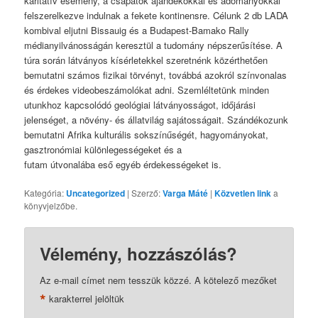
karitatív esemény, a csapatok ajándékokkal és adományokkal
felszerelkezve indulnak a fekete kontinensre. Célunk 2 db LADA
kombival eljutni Bissauig és a Budapest-Bamako Rally
médianyilvánosságán keresztül a tudomány népszerűsítése. A
túra során látványos kísérletekkel szeretnénk közérthetően
bemutatni számos fizikai törvényt, továbbá azokról színvonalas
és érdekes videobeszámolókat adni. Szemléltetünk minden
utunkhoz kapcsolódó geológiai látványosságot, időjárási
jelenséget, a növény- és állatvilág sajátosságait. Szándékozunk
bemutatni Afrika kulturális sokszínűségét, hagyományokat,
gasztronómiai különlegességeket és a
futam útvonalába eső egyéb érdekességeket is.
Kategória:
Uncategorized
| Szerző:
Varga Máté
|
Közvetlen link
a
könyvjelzőbe.
Vélemény, hozzászólás?
Az e-mail címet nem tesszük közzé.
A kötelező mezőket
*
karakterrel jelöltük