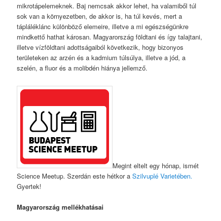
mikrotápelemeknek. Baj nemcsak akkor lehet, ha valamiből túl
sok van a környezetben, de akkor is, ha túl kevés, mert a
tápláléklánc különböző elemeire, illetve a mi egészségünkre
mindkettő hathat károsan. Magyarország földtani és így talajtani,
illetve vízföldtani adottságaiból következik, hogy bizonyos
területeken az arzén és a kadmium túlsúlya, illetve a jód, a
szelén, a fluor és a molibdén hiánya jellemző.
Megint eltelt egy hónap, ismét
Science Meetup. Szerdán este hétkor a
Szilvuplé Varietében.
Gyertek!
Magyarország mellékhatásai