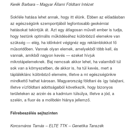
Kerék Barbara – Magyar Állami Földtani Intézet
Sokféle hatása lehet annak, hogy itt élünk. Ebben az előadásban
az egészségünk szempontjából legfontosabb geokémiai
hatásokat tekintjük át. Azt egy átlagosan művelt ember is tudja,
hogy testünk optimális működéséhez különböző elemekre van
szükség — elég, ha időnként végignéz egy reklámblokkot fő
műsoridőben. Vannak olyan elemek, amelyekből több kell, és
vannak, amikből nagyon kevés — ezeket hívjuk
mikrotápelemeknek. Baj nemcsak akkor lehet, ha valamiből túl
sok van a környezetben, de akkor is, ha túl kevés, mert a
tápláléklánc különböző elemeire, illetve a mi egészségünkre
mindkettő hathat károsan. Magyarország földtani és így talajtani,
illetve vízföldtani adottságaiból következik, hogy bizonyos
területeken az arzén és a kadmium túlsúlya, illetve a jód, a
szelén, a fluor és a molibdén hiánya jellemző.
Félrebeszélés sejtszinten
Korcsmáros Tamás – ELTE TTK – Genetika Tanszék