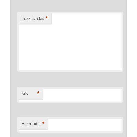
*
Hozzászólás
*
Név
*
E-mail cím