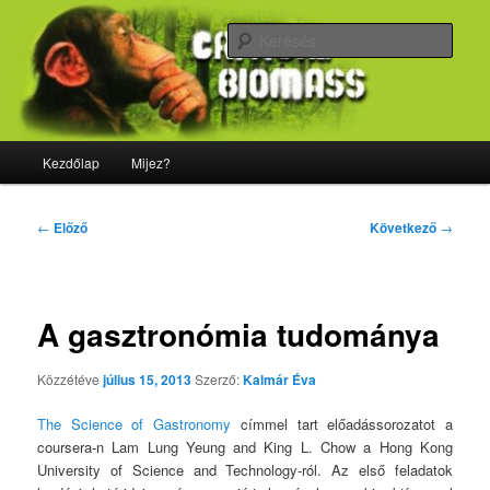
Tovább
Majdnem minden, ami biológia
az
Kere
elsődleges
tartalomra
CriticalBiomass
Fő
Kezdőlap
Mijez?
menü
Bejegyzés
←
Előző
Következő
→
navigáció
A gasztronómia tudománya
Közzétéve
július 15, 2013
Szerző:
Kalmár Éva
The Science of Gastronomy
címmel tart előadássorozatot a
coursera-n Lam Lung Yeung and King L. Chow a Hong Kong
University of Science and Technology-ról. Az első feladatok