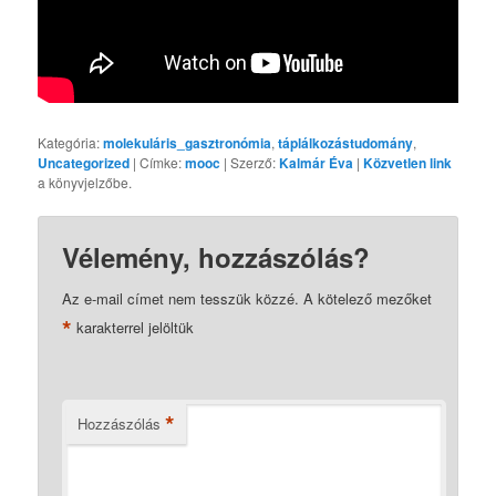
Kategória:
molekuláris_gasztronómia
,
táplálkozástudomány
,
Uncategorized
| Címke:
mooc
| Szerző:
Kalmár Éva
|
Közvetlen link
a könyvjelzőbe.
Vélemény, hozzászólás?
Az e-mail címet nem tesszük közzé.
A kötelező mezőket
*
karakterrel jelöltük
*
Hozzászólás