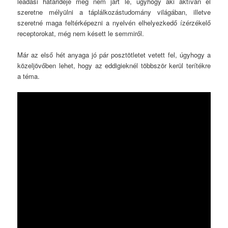
leadási határideje még nem járt le, úgyhogy aki aktívan el
szeretne mélyülni a táplálkozástudomány világában, illetve
szeretné maga feltérképezni a nyelvén elhelyezkedő ízérzékelő
receptorokat, még nem késett le semmiről.
Már az első hét anyaga jó pár posztötletet vetett fel, úgyhogy a
közeljövőben lehet, hogy az eddigieknél többször kerül terítékre
a téma.