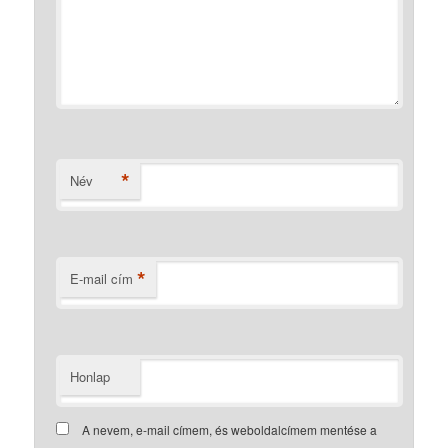
*
Név
*
E-mail cím
Honlap
A nevem, e-mail címem, és weboldalcímem mentése a