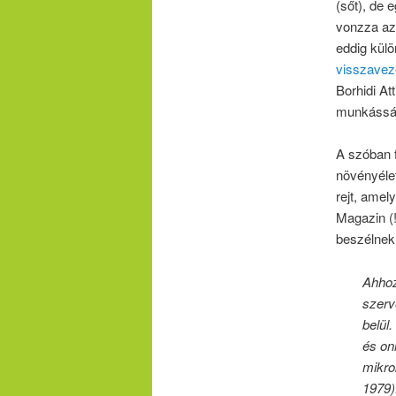
(sőt), de 
vonzza az 
eddig külö
visszavez
Borhidi At
munkásság
A szóban 
növényéle
rejt, amel
Magazin (!
beszélnek
Ahhoz
szerv
belül
és on
mikro
1979)