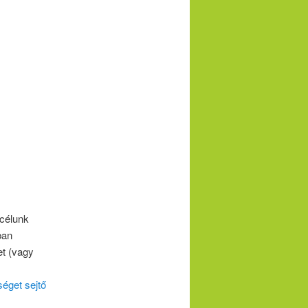
 célunk
ban
et (vagy
éget sejtő