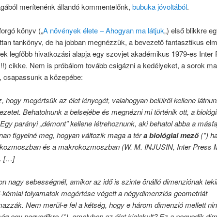
ából merítenénk állandó kommentelőnk,
bubuka jóvoltából
.
forgó könyv („
A növények élete – Ahogyan ma látjuk
„) első blikkre e
ttan tankönyv, de ha jobban megnézzük, a bevezető fantasztikus elm
yek legfőbb hivatkozási alapja egy szovjet akadémikus 1979-es Inter
!!) cikke. Nem is próbálom tovább csigázni a kedélyeket, a sorok m
, csapassunk a közepébe:
, hogy megértsük az élet lényegét, valahogyan belülről kellene látnun
ezetet. Behatolnunk a belsejébe és megnézni mi történik ott, a biológi
. Egy parányi „démont” kellene létrehoznunk, aki behatol abba a másfa
nan figyelné meg, hogyan változik maga a tér
a biológiai mező
(*) h
kozmoszban és a makrokozmoszban (W. M. INJUSIN, Inter Press 
. […]
n nagy sebességnél, amikor az idő is szinte önálló dimenziónak teki
ai-kémiai folyamatok megértése végett a négydimenziós geometriát
mazzák. Nem merül-e fel a kétség, hogy e három dimenzió mellett ni
ég egy negyedikre (*), amelyben az élet kialakult? Ez a negyedik di