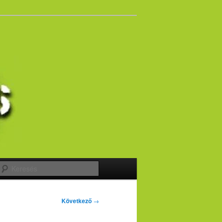
Keresés
Következő
→