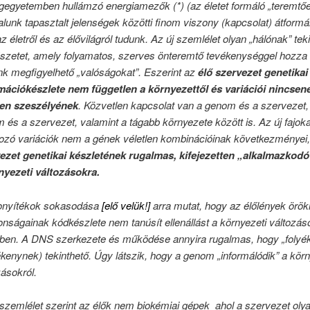
ágegyetemben hullámzó energiamezők (*) (az életet formáló „teremtőe
talunk tapasztalt jelenségek közötti finom viszony (kapcsolat) átformá
z életről és az élővilágról tudunk. Az új szemlélet olyan „hálónak” teki
szetet, amely folyamatos, szerves önteremtő tevékenységgel hozza l
unk megfigyelhető „valóságokat”. Eszerint az
élő szervezet genetikai
mációkészlete nem független a környezettől és variációi nincsene
len szeszélyének
. Közvetlen kapcsolat van a genom és a szervezet,
 és a szervezet, valamint a tágabb környezete között is. Az új fajoka
hozó variációk nem a gének véletlen kombinációinak következménye
ezet genetikai készletének rugalmas, kifejezetten „alkalmazkodó
nyezeti változásokra.
onyítékok sokasodása
[elő velük!]
arra mutat, hogy az élőlények örök
donságainak kódkészlete nem tanúsít ellenállást a környezeti változás
en. A DNS szerkezete és működése annyira rugalmas, hogy „folyé
ékenynek) tekinthető. Úgy látszik, hogy a genom „informálódik” a körn
zásokról.
 szemlélet szerint az élők nem biokémiai gépek ahol a szervezet oly