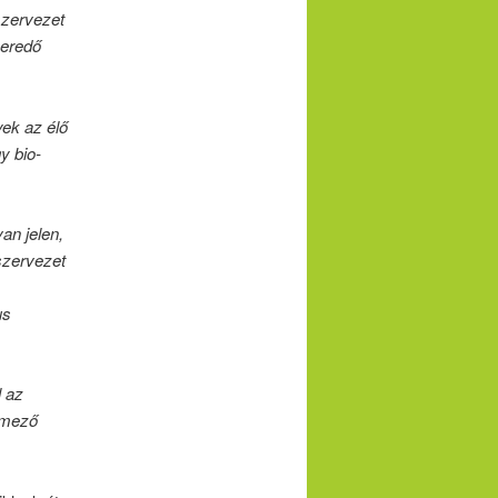
szervezet
 eredő
yek az élő
y bio-
an jelen,
szervezet
us
l az
s mező