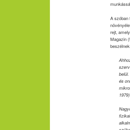
munkásság
A szóban 
növényéle
rejt, amel
Magazin (!
beszélnek
Ahhoz
szerv
belül
és on
mikro
1979)
Nagyo
fizik
alkal
szüks