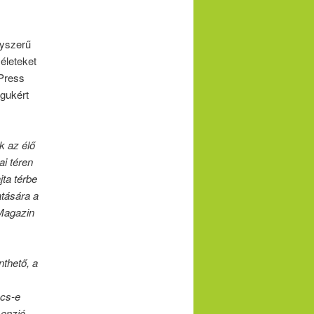
gyszerű
életeket
 Press
agukért
k az élő
ai téren
jta térbe
atására a
Magazin
nthető, a
ncs-e
menzió