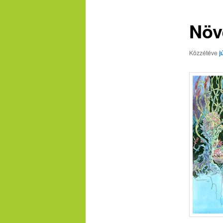
Növ
Közzétéve
j