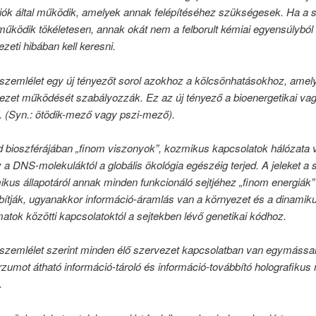
iók által működik, amelyek annak felépítéséhez szükségesek. Ha a 
űködik tökéletesen, annak okát nem a felborult kémiai egyensúlyból
zeti hibában kell keresni.
 szemlélet egy új tényezőt sorol azokhoz a kölcsönhatásokhoz, amel
ezet működését szabályozzák. Ez az új tényező a bioenergetikai vag
 (Syn.: ötödik-mező vagy pszi-mező).
d bioszférájában „finom viszonyok”, kozmikus kapcsolatok hálózata v
 a DNS-molekuláktól a globális ökológia egészéig terjed. A jeleket a 
ikus állapotáról annak minden funkcionáló sejtjéhez „finom energiák”
bítják, ugyanakkor információ-áramlás van a környezet és a dinamik
matok közötti kapcsolatoktól a sejtekben lévő genetikai kódhoz.
 szemlélet szerint minden élő szervezet kapcsolatban van egymássa
rzumot átható információ-tároló és információ-továbbító holografiku
.