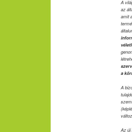
A vil
az ál
amit a
termé
által
infor
vélet
genom
létre
szerv
a kör
A biz
tulaj
szemb
(képl
válto
Az új