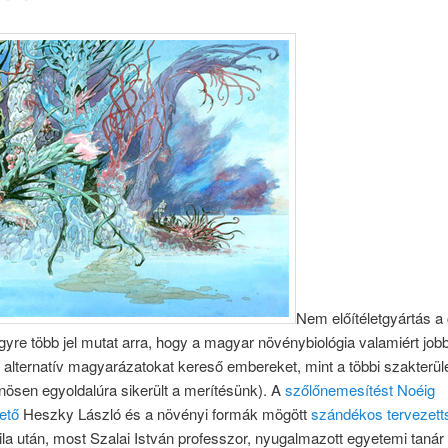
Nem előítéletgyártás a
egyre több jel mutat arra, hogy a magyar növénybiológia valamiért job
alternatív magyarázatokat kereső embereket, mint a többi szakterül
nösen egyoldalúra sikerült a merítésünk). A
szőlőnemesítést Noéig
ető
Heszky László és a növényi formák mögött
szándékos tervezetts
tila után, most Szalai István professzor, nyugalmazott egyetemi tanár