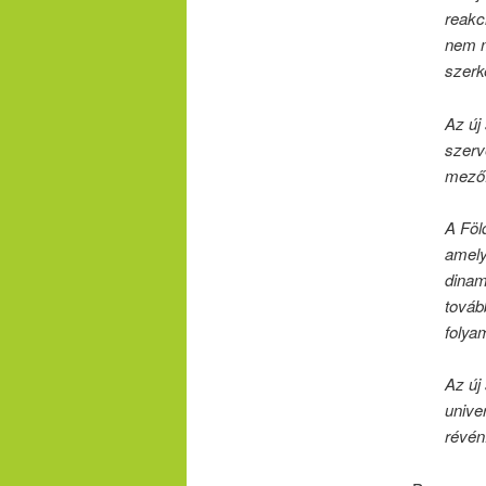
reakc
nem m
szerke
Az új
szerv
mező.
A Föl
amely
dinam
továb
folya
Az új
unive
révén