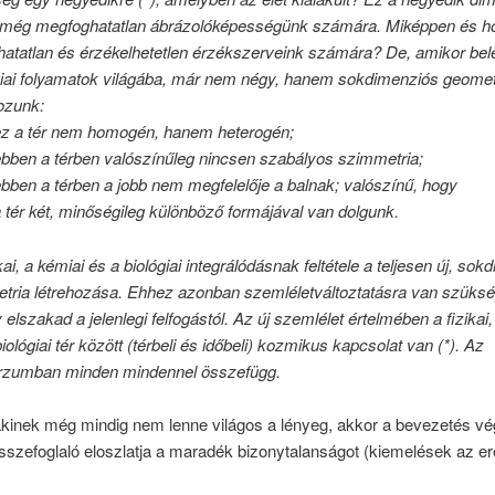
még megfoghatatlan ábrázolóképességünk számára. Miképpen és hol
thatatlan és érzékelhetetlen érzékszerveink számára? De, amikor be
giai folyamatok világába, már nem négy, hanem sokdimenziós geomet
kozunk:
a tér nem homogén, hanem heterogén;
en a térben valószínűleg nincsen szabályos szimmetria;
en a térben a jobb nem megfelelője a balnak; valószínű, hogy
ér két, minőségileg különböző formájával van dolgunk.
kai, a kémiai és a biológiai integrálódásnak feltétele a teljesen új, so
tria létrehozása. Ehhez azonban szemléletváltoztatásra van szükség
elszakad a jelenlegi felfogástól. Az új szemlélet értelmében a fizikai,
iológiai tér között (térbeli és időbeli) kozmikus kapcsolat van (*). Az
rzumban minden mindennel összefügg.
akinek még mindig nem lenne világos a lényeg, akkor a bevezetés v
összefoglaló eloszlatja a maradék bizonytalanságot (kiemelések az er