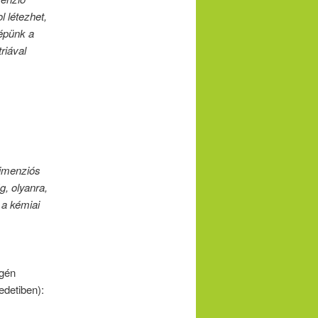
 létezhet,
lépünk a
riával
kdimenziós
, olyanra,
 a kémiai
égén
edetiben):