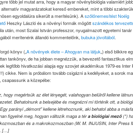
egyre több jel mutat arra, hogy a magyar növénybiológia valamiért job
alternatív magyarázatokat kereső embereket, mint a többi szakterül
nösen egyoldalúra sikerült a merítésünk). A
szőlőnemesítést Noéig
ető
Heszky László és a növényi formák mögött
szándékos tervezetts
tila után, most Szalai István professzor, nyugalmazott egyetemi tanár
ából merítenénk állandó kommentelőnk,
bubuka jóvoltából
.
forgó könyv („
A növények élete – Ahogyan ma látjuk
„) első blikkre e
ttan tankönyv, de ha jobban megnézzük, a bevezető fantasztikus elm
yek legfőbb hivatkozási alapja egy szovjet akadémikus 1979-es Inter
!!) cikke. Nem is próbálom tovább csigázni a kedélyeket, a sorok m
, csapassunk a közepébe:
, hogy megértsük az élet lényegét, valahogyan belülről kellene látnun
ezetet. Behatolnunk a belsejébe és megnézni mi történik ott, a biológi
. Egy parányi „démont” kellene létrehoznunk, aki behatol abba a másfa
nan figyelné meg, hogyan változik maga a tér
a biológiai mező
(*) h
kozmoszban és a makrokozmoszban (W. M. INJUSIN, Inter Press 
. […]