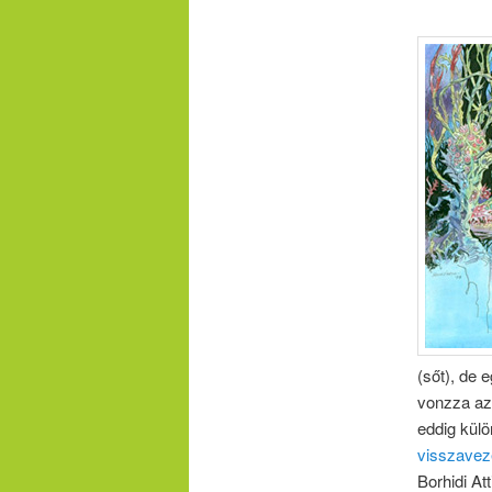
(sőt), de 
vonzza az 
eddig külö
visszavez
Borhidi At