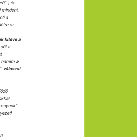
rő”
) és
1
l mindent,
nti a
étre az
k kitéve a
 sőt a
t
i, hanem
a
” válaszai
lődő
okkal
konynak”
yezeti
an