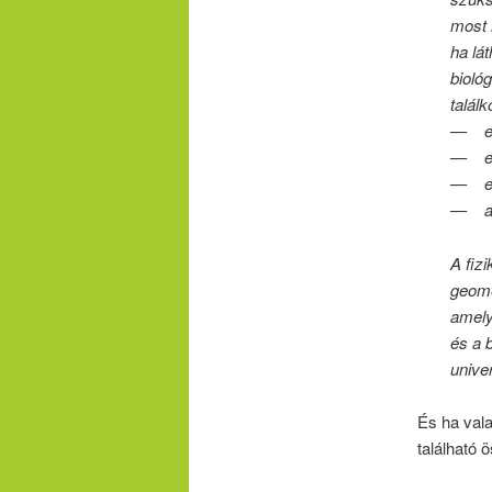
most 
ha lá
bioló
talál
— ez 
— ebb
— ebb
— a t
A fizi
geome
amely 
és a b
unive
És ha val
található 