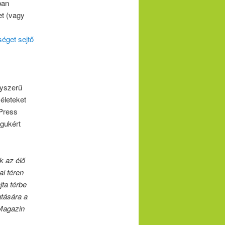
ban
et (vagy
éget sejtő
gyszerű
életeket
 Press
agukért
k az élő
ai téren
jta térbe
atására a
Magazin