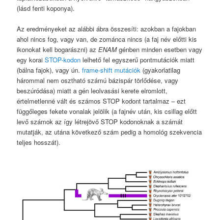
(lásd fenti koponya).
Az eredményeket az alábbi ábra összesíti: azokban a fajokban
ahol nincs fog, vagy van, de zománca nincs (a faj név előtti kis
ikonokat kell bogarászni) az
ENAM
génben minden esetben vagy
egy korai
STOP-kodon
lelhető fel egyszerű pontmutációk miatt
(bálna fajok), vagy ún.
frame-shift mutációk
(gyakorlatilag
hárommal nem osztható számú bázispár törlődése, vagy
beszúródása) miatt a gén leolvasási kerete elromlott,
értelmetlenné vált és számos STOP kodont tartalmaz – ezt
függőleges fekete vonalak jelölik (a fajnév után, kis csillag előtt
levő számok az így létrejövő STOP kodonoknak a számát
mutatják, az utána következő szám pedig a homológ szekvencia
teljes hosszát).