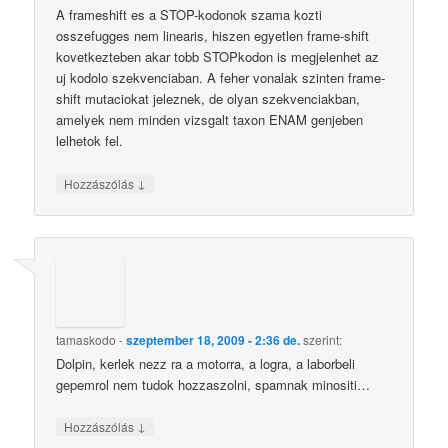
A frameshift es a STOP-kodonok szama kozti
osszefugges nem linearis, hiszen egyetlen frame-shift
kovetkezteben akar tobb STOPkodon is megjelenhet az
uj kodolo szekvenciaban. A feher vonalak szinten frame-
shift mutaciokat jeleznek, de olyan szekvenciakban,
amelyek nem minden vizsgalt taxon ENAM genjeben
lelhetok fel.
↓
Hozzászólás
tamaskodo
-
szeptember 18, 2009 - 2:36 de.
szerint:
Dolpin, kerlek nezz ra a motorra, a logra, a laborbeli
gepemrol nem tudok hozzaszolni, spamnak minositi…
↓
Hozzászólás