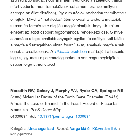
miért védenie, mert terméküknek soha nem lesz semmilyen
szerepe az állat életében), így a mutációk szabadon terjedhetnek
el rajtuk. Mivel a "mutálódás" üteme kvázi állandó, a mutációk
száma és természete alapján megjósolhatjuk, hogy kb. mikor
élhetett az adott csoport fogzománccal rendelkező őse. S mivel
a zománc a legellenállóbb anyagok egyike, jó eséllyel kell találni
a megfelelő rétegekben olyan fosszíliákat, amelyek megfelelnek
ennek a predikciónak. A
Tiktaalik
esetében
már bejött a hasonló
logika, így most a paleontológusokon a sor, hogy megleljék a
szóbanforgó átmeneteket.
Meredith RW, Gatesy J, Murphy WJ, Ryder OA, Springer MS
(2009) Molecular Decay of the Tooth Gene Enamelin (
ENAM
)
Mirrors the Loss of Enamel in the Fossil Record of Placental
Mammals.
PLoS Genet
5(9)
:
e1000634. doi:
10.1371/journal.pgen.1000634
.
Kategória:
Uncategorized
| Szerző:
Varga Máté
|
Közvetlen link
a
könyvjelzőbe.