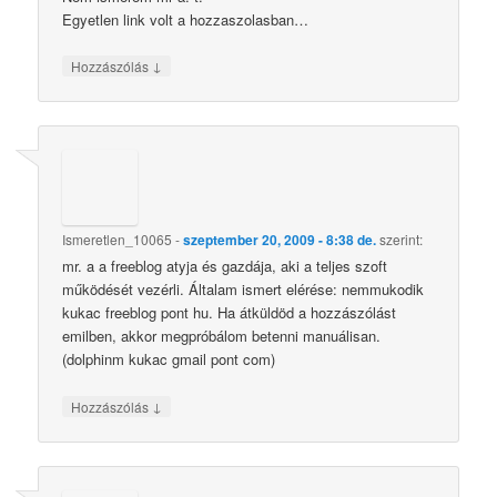
Egyetlen link volt a hozzaszolasban…
↓
Hozzászólás
Ismeretlen_10065
-
szeptember 20, 2009 - 8:38 de.
szerint:
mr. a a freeblog atyja és gazdája, aki a teljes szoft
működését vezérli. Általam ismert elérése: nemmukodik
kukac freeblog pont hu. Ha átküldöd a hozzászólást
emilben, akkor megpróbálom betenni manuálisan.
(dolphinm kukac gmail pont com)
↓
Hozzászólás