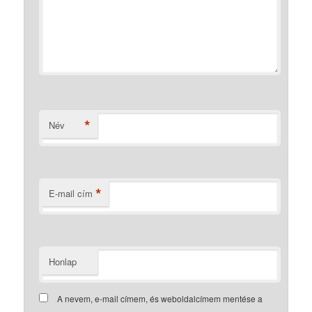
*
Név
*
E-mail cím
Honlap
A nevem, e-mail címem, és weboldalcímem mentése a