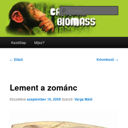
Tovább
Majdnem minden, ami biológia
az
Kere
elsődleges
tartalomra
CriticalBiomass
Fő
Kezdőlap
Mijez?
menü
Bejegyzés
←
Előző
Következő
→
navigáció
Lement a zománc
Közzétéve
szeptember 16, 2009
Szerző:
Varga Máté