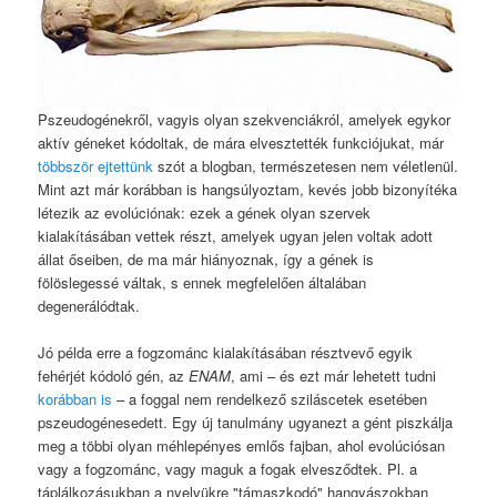
Pszeudogénekről, vagyis olyan szekvenciákról, amelyek egykor
aktív géneket kódoltak, de mára elvesztették funkciójukat, már
többször
ejtettünk
szót a blogban, természetesen nem véletlenül.
Mint azt már korábban is hangsúlyoztam, kevés jobb bizonyítéka
létezik az evolúciónak: ezek a gének olyan szervek
kialakításában vettek részt, amelyek ugyan jelen voltak adott
állat őseiben, de ma már hiányoznak, így a gének is
fölöslegessé váltak, s ennek megfelelően általában
degenerálódtak.
Jó példa erre a fogzománc kialakításában résztvevő egyik
fehérjét kódoló gén, az
ENAM
, ami – és ezt már lehetett tudni
korábban is
– a foggal nem rendelkező sziláscetek esetében
pszeudogénesedett. Egy új tanulmány ugyanezt a gént piszkálja
meg a többi olyan méhlepényes emlős fajban, ahol evolúciósan
vagy a fogzománc, vagy maguk a fogak elvesződtek. Pl. a
táplálkozásukban a nyelvükre "támaszkodó" hangyászokban