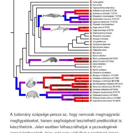
A tudomány szépsége persze az, hogy nemcsak megmagyaráz
megfigyeléseket, hanem segítségével tesztelhető predikciókat is
készíthetünk. Jelen esetben felhasználhatjuk a pszeudogének
azon tulajdonságát, hogy már nem védi őket a szelekció (nincs