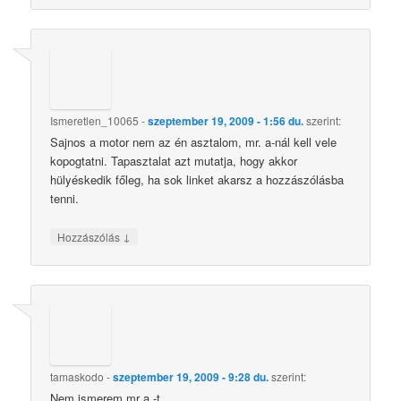
Ismeretlen_10065
-
szeptember 19, 2009 - 1:56 du.
szerint:
Sajnos a motor nem az én asztalom, mr. a-nál kell vele
kopogtatni. Tapasztalat azt mutatja, hogy akkor
hülyéskedik főleg, ha sok linket akarsz a hozzászólásba
tenni.
↓
Hozzászólás
tamaskodo
-
szeptember 19, 2009 - 9:28 du.
szerint:
Nem ismerem mr a.-t.