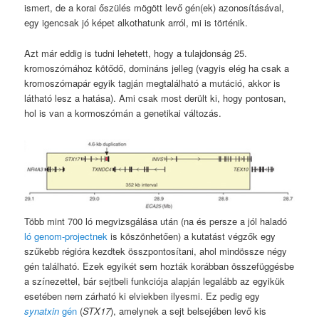
ismert, de a korai őszülés mögött levő gén(ek) azonosításával,
egy igencsak jó képet alkothatunk arról, mi is történik.
Azt már eddig is tudni lehetett, hogy a tulajdonság 25.
kromoszómához kötődő, domináns jelleg (vagyis elég ha csak a
kromoszómapár egyik tagján megtalálható a mutáció, akkor is
látható lesz a hatása). Ami csak most derült ki, hogy pontosan,
hol is van a kormoszómán a genetikai változás.
Több mint 700 ló megvizsgálása után (na és persze a jól haladó
ló genom-projectnek
is köszönhetően) a kutatást végzők egy
szűkebb régióra kezdtek összpontosítani, ahol mindössze négy
gén található. Ezek egyikét sem hozták korábban összefüggésbe
a színezettel, bár sejtbeli funkciója alapján legalább az egyikük
esetében nem zárható ki elviekben ilyesmi. Ez pedig egy
synatxin
gén
(
STX17
), amelynek a sejt belsejében levő kis