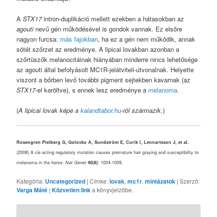
A
STX17
intron-duplikáció mellett ezekben a hátasokban az
agouti
nevű gén működésével is gondok vannak. Ez elsőre
nagyon furcsa:
más fajokban
, ha ez a gén nem működik, annak
sötét szőrzet az eredménye. A lipicai lovakban azonban a
szőrtüszők melanocitáinak hiányában minderre nincs lehetősége
az agouti által befolyásolt MC1R-jelátviteli-útvonalnak. Helyette
viszont a bőrben levő további pigment sejtekben kavarnak (az
STX17
-el karöltve), s ennek lesz eredménye a
melanoma
.
(
A lipicai lovak képe a
kalandtabor.hu
-ról származik.
)
Rosengren Pielberg G, Golovko A, Sundström E, Curik I, Lennartsson J, et al.
(2008) A
cis
-acting regulatory mutation causes premature hair graying and susceptibility to
melanoma in the horse.
Nat Genet
40(8)
: 1004-1009.
Kategória:
Uncategorized
| Címke:
lovak
,
mc1r
,
mintázatok
| Szerző:
Varga Máté
|
Közvetlen link
a könyvjelzőbe.