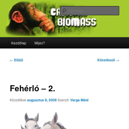
Tovább
Majdnem minden, ami biológia
az
Kere
elsődleges
tartalomra
CriticalBiomass
Fő
Kezdőlap
Mijez?
menü
Bejegyzés
←
Előző
Következő
→
navigáció
Fehérló – 2.
Közzétéve
augusztus 8, 2008
Szerző:
Varga Máté