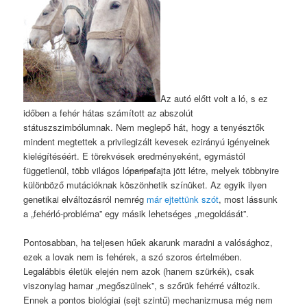
Az autó előtt volt a ló, s ez
időben a fehér hátas számított az abszolút
státuszszimbólumnak. Nem meglepő hát, hogy a tenyésztők
mindent megtettek a privilegizált kevesek ezirányú igényeinek
kielégítéséért. E törekvések eredményeként, egymástól
függetlenül, több világos ló
paripa
fajta jött létre, melyek többnyire
különböző mutációknak köszönhetik színüket. Az egyik ilyen
genetikai elváltozásról nemrég
már ejtettünk szót
, most lássunk
a „fehérló-probléma” egy másik lehetséges „megoldását”.
Pontosabban, ha teljesen hűek akarunk maradni a valósághoz,
ezek a lovak nem is fehérek, a szó szoros értelmében.
Legalábbis életük elején nem azok (hanem szürkék), csak
viszonylag hamar „megőszülnek”, s szőrük fehérré változik.
Ennek a pontos biológiai (sejt szintű) mechanizmusa még nem