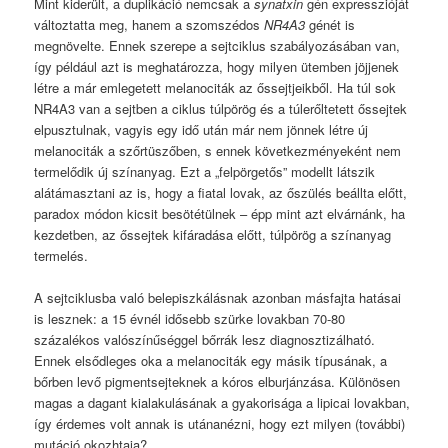
Mint kiderült, a duplikáció nemcsak a
synatxin
gén expresszióját
változtatta meg, hanem a szomszédos
NR4A3
génét is
megnövelte. Ennek szerepe a sejtciklus szabályozásában van,
így például azt is meghatározza, hogy milyen ütemben jöjjenek
létre a már emlegetett melanociták az őssejtjeikből. Ha túl sok
NR4A3 van a sejtben a ciklus túlpörög és a túlerőltetett őssejtek
elpusztulnak, vagyis egy idő után már nem jönnek létre új
melanociták a szőrtüszőben, s ennek következményeként nem
termelődik új színanyag. Ezt a „felpörgetős” modellt látszik
alátámasztani az is, hogy a fiatal lovak, az őszülés beállta előtt,
paradox módon kicsit besötétülnek – épp mint azt elvárnánk, ha
kezdetben, az őssejtek kifáradása előtt, túlpörög a színanyag
termelés.
A sejtciklusba való belepiszkálásnak azonban másfajta hatásai
is lesznek: a 15 évnél idősebb szürke lovakban 70-80
százalékos valószínűséggel bőrrák lesz diagnosztizálható.
Ennek elsődleges oka a melanociták egy másik típusának, a
bőrben levő pigmentsejteknek a kóros elburjánzása. Különösen
magas a dagant kialakulásának a gyakorisága a lipicai lovakban,
így érdemes volt annak is utánanézni, hogy ezt milyen (további)
mutáció okozhtaja?