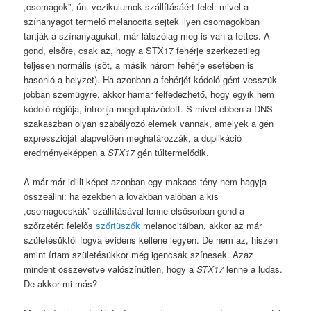
„csomagok”, ún. vezikulumok szállításáért felel: mivel a
színanyagot termelő melanocita sejtek ilyen csomagokban
tartják a színanyagukat, már látszólag meg is van a tettes. A
gond, elsőre, csak az, hogy a STX17 fehérje szerkezetileg
teljesen normális (sőt, a másik három fehérje esetében is
hasonló a helyzet). Ha azonban a fehérjét kódoló gént vesszük
jobban szemügyre, akkor hamar felfedezhető, hogy egyik nem
kódoló régiója, intronja megduplázódott. S mivel ebben a DNS
szakaszban olyan szabályozó elemek vannak, amelyek a gén
expresszióját alapvetően meghatározzák, a duplikáció
eredményeképpen a
STX17
gén túltermelődik.
A már-már idilli képet azonban egy makacs tény nem hagyja
összeállni: ha ezekben a lovakban valóban a kis
„csomagocskák” szállításával lenne elsősorban gond a
szőrzetért felelős
szőrtüszők
melanocitáiban, akkor az már
születésüktől fogva evidens kellene legyen. De nem az, hiszen
amint írtam születésükkor még igencsak színesek. Azaz
mindent összevetve valószínűtlen, hogy a
STX17
lenne a ludas.
De akkor mi más?