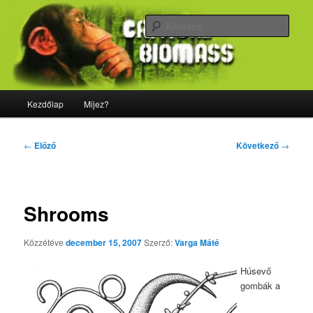
Tovább
Majdnem minden, ami biológia
az
Kere
elsődleges
tartalomra
CriticalBiomass
Fő
Kezdőlap
Mijez?
menü
Bejegyzés
←
Előző
Következő
→
navigáció
Shrooms
Közzétéve
december 15, 2007
Szerző:
Varga Máté
Húsevő
gombák a