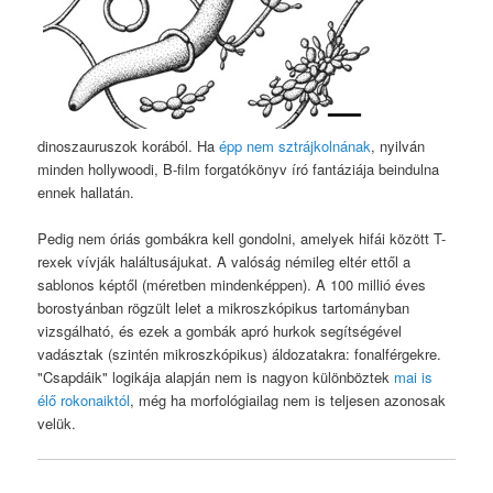
dinoszauruszok korából. Ha
épp nem sztrájkolnának
, nyilván
minden hollywoodi, B-film forgatókönyv író fantáziája beindulna
ennek hallatán.
Pedig nem óriás gombákra kell gondolni, amelyek hifái között T-
rexek vívják haláltusájukat. A valóság némileg eltér ettől a
sablonos képtől (méretben mindenképpen). A 100 millió éves
borostyánban rögzült lelet a mikroszkópikus tartományban
vizsgálható, és ezek a gombák apró hurkok segítségével
vadásztak (szintén mikroszkópikus) áldozatakra: fonalférgekre.
"Csapdáik" logikája alapján nem is nagyon különböztek
mai is
élő rokonaiktól
, még ha morfológiailag nem is teljesen azonosak
velük.