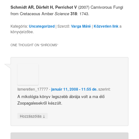
Schmidt AR, Dörfelt H, Perrichot V
(2007) Carnivorous Fungi
from Cretaceous Amber
Science
318
: 1743.
Kategória:
Uncategorized
| Szerző:
Varga Máté
|
Közvetlen link
a
könyvjelzőbe.
ONE THOUGHT ON “
SHROOMS
”
Ismeretlen_17777
-
január 11, 2008 - 11:55 de.
szerint:
A mikológia könyv legszebb ábrája volt a ma élő
Zoopagalesekről készült.
↓
Hozzászólás