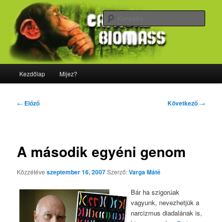
Tovább
Majdnem minden, ami biológia
az
Kere
elsődleges
tartalomra
CriticalBiomass
Fő
Kezdőlap
Mijez?
menü
Bejegyzés
←
Előző
Következő
→
navigáció
A második egyéni genom
Közzétéve
szeptember 16, 2007
Szerző:
Varga Máté
Bár ha szigorúak
vagyunk, nevezhetjük a
narcizmus diadalának is,