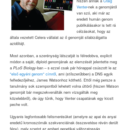
hiszen annak a
Craig
Venter
-nek a genomjáról
van szó, aki már az
eredeti humán genom
publikálásakor is tett rá
célzásokat, hogy az
általa vezetett Celera vállalat az ő genomját silabizálgatta
azidőtájt.
Most azonban, a szerénység látszatját is félredobva, explicit
módon a saját, diploid genomjának az elemzését jelentette meg
a
PLoS Biology
-ban – s ezzel csak pár hónappal csúszott le az
"első egyéni genom" címről
, ami (stílszerűbben) a DNS egyik
felfedezőjéhez, James Watsonhoz köthető. Ettől még persze a
tanulmány sok szempontból lehetett volna úttörő (hiszen Watson
genomját bár megszekvenálták nem vizsgálták meg
közelebbről), de úgy tűnik, hogy Venter csapatának egy kicsit
peche volt.
Ugyanis legfontosabb felismerésüket (amelyre az apai és anyai
eredetű kromoszómák szekvenciáinak összevetése révén derült
fény), mely szerint az emberi genetikai változatosság