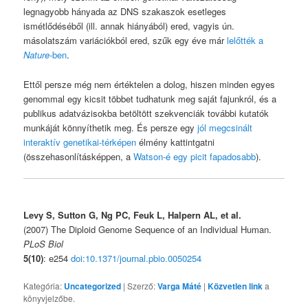
legnagyobb hányada az DNS szakaszok esetleges
ismétlődéséből (ill. annak hiányából) ered, vagyis ún.
másolatszám variációkból ered, szűk egy éve már
lelőtték a
Nature
-ben
.
Ettől persze még nem értéktelen a dolog, hiszen minden egyes
genommal egy kicsit többet tudhatunk meg saját fajunkról, és a
publikus adatvázisokba betöltött szekvenciák további kutatók
munkáját könnyíthetik meg. És persze egy
jól megcsinált
interaktív genetikai-térképen
élmény kattintgatni
(összehasonlításképpen, a
Watson-é egy picit fapadosabb
).
Levy S, Sutton G, Ng PC, Feuk L, Halpern AL, et al.
(2007) The Diploid Genome Sequence of an Individual Human.
PLoS Biol
5(10)
: e254
doi:10.1371/journal.pbio.0050254
Kategória:
Uncategorized
| Szerző:
Varga Máté
|
Közvetlen link
a
könyvjelzőbe.