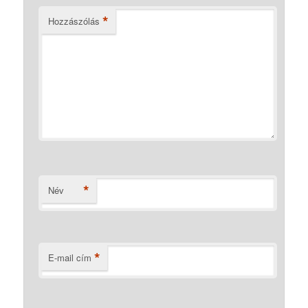
*
Hozzászólás
*
Név
*
E-mail cím