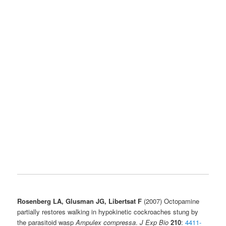
Rosenberg LA, Glusman JG, Libertsat F
(2007) Octopamine
partially restores walking in hypokinetic cockroaches stung by
the parasitoid wasp
Ampulex compressa
.
J Exp Bio
210
:
4411-