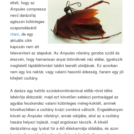
eltelt, hogy az
Ampulex compressa
nevű darázsfaj
egészen különleges
szaporodásáról
írtam
, de egy
aktuális cikk
kapcsán nem árt
feleveníteni az alapokat. Az
Ampulex
nőstény gondos szülő és
érezvén, hogy hamarosan anyai örömöknek néz elébe, igyekszik
megfelelő táplálékforrást találni leendő utódjának. Ez azonban
nem egy kis nektár, vagy valami hasonló édesség, hanem egy jól
kifejlett csótány.
A darázs egy kettős szúráskombinációval előbb rövid időre
lebénítja áldozatát, majd ezt követően sebészi pontosággal az
agyába fecskendez valami különleges méreg-koktélt, aminek
következtében a csótány kvázi zombivá változik. Engedékenyen
követi az
Ampulex
nőstényt, annak odújába, ahol az a csótány
hasára helyezi tojását, majd angolosan távozik. A kikelő
darázslárva egy lyukat fúr a élő éléskamrája oldalába, és azon