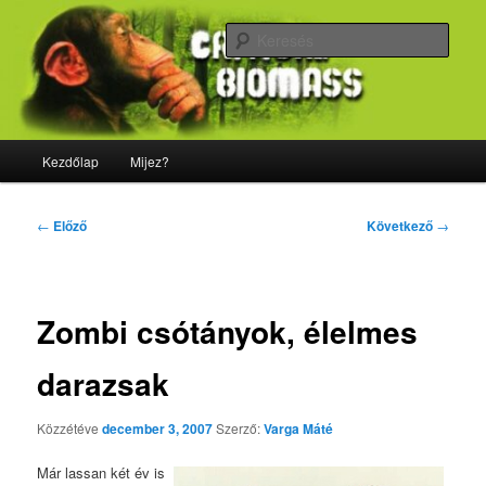
Tovább
Majdnem minden, ami biológia
az
Kere
elsődleges
tartalomra
CriticalBiomass
Fő
Kezdőlap
Mijez?
menü
Bejegyzés
←
Előző
Következő
→
navigáció
Zombi csótányok, élelmes
darazsak
Közzétéve
december 3, 2007
Szerző:
Varga Máté
Már lassan két év is