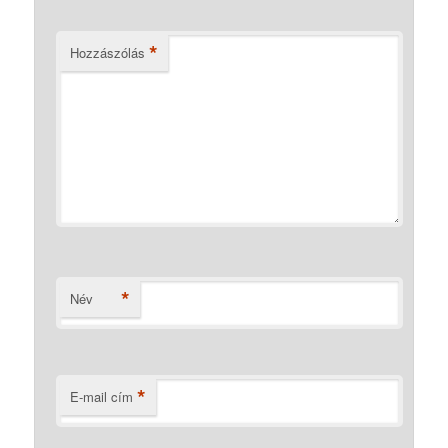
*
Hozzászólás
*
Név
*
E-mail cím