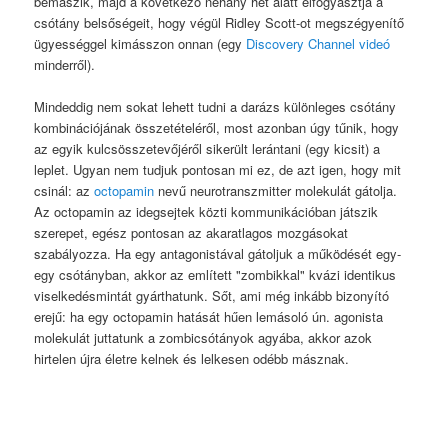
bemászik, majd a következő néhány hét alatt elfogyasztja a
csótány belsőségeit, hogy végül Ridley Scott-ot megszégyenítő
ügyességgel kimásszon onnan (egy
Discovery Channel videó
minderről).
Mindeddig nem sokat lehett tudni a darázs különleges csótány
kombinációjának összetételéről, most azonban úgy tűnik, hogy
az egyik kulcsösszetevőjéről sikerült lerántani (egy kicsit) a
leplet. Ugyan nem tudjuk pontosan mi ez, de azt igen, hogy mit
csinál: az
octopamin
nevű neurotranszmitter molekulát gátolja.
Az octopamin az idegsejtek közti kommunikációban játszik
szerepet, egész pontosan az akaratlagos mozgásokat
szabályozza. Ha egy antagonistával gátoljuk a működését egy-
egy csótányban, akkor az említett "zombikkal" kvázi identikus
viselkedésmintát gyárthatunk. Sőt, ami még inkább bizonyító
erejű: ha egy octopamin hatását hűen lemásoló ún. agonista
molekulát juttatunk a zombicsótányok agyába, akkor azok
hirtelen újra életre kelnek és lelkesen odébb másznak.